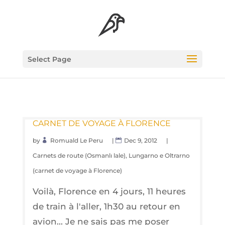
Select Page
CAR­NET DE VOYAGE À FLORENCE
by
Romuald Le Peru
|
Dec 9, 2012
|
Carnets de route (Osmanlı lale)
,
Lungarno e Oltrarno
(carnet de voyage à Florence)
Voilà, Florence en 4 jours, 11 heures
de train à l'aller, 1h30 au retour en
avion... Je ne sais pas me poser