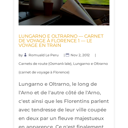
LUN­GAR­NO E OLTRAR­NO — CAR­NET
DE VOYAGE À FLO­RENCE 1 — LE
VOYAGE EN TRAIN
by
Romuald Le Peru
|
Nov 2, 2012
|
Carnets de route (Osmanlı lale)
,
Lungarno e Oltrarno
(carnet de voyage à Florence)
Lungarno e Oltrarno, le long de
l'Arno et de l'autre côté de l'Arno,
c'est ainsi que les Florentins parlent
avec tendresse de leur ville coupée
en deux par un fleuve majestueux
en apparence. Ce n'est finalement