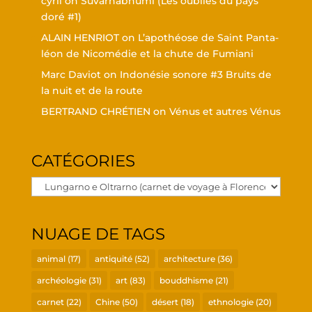
cyril
on
Suvar­nabhu­mi (Les oubliés du pays
doré #1)
ALAIN HENRIOT
on
L’a­po­théose de Saint Pan­ta­
léon de Nico­mé­die et la chute de Fumiani
Marc Daviot
on
Indo­né­sie sonore #3 Bruits de
la nuit et de la route
BERTRAND CHRÉTIEN
on
Vénus et autres Vénus
CATÉ­GO­RIES
Caté­
go­
ries
NUAGE DE TAGS
animal
(17)
antiquité
(52)
architecture
(36)
archéologie
(31)
art
(83)
bouddhisme
(21)
carnet
(22)
Chine
(50)
désert
(18)
ethnologie
(20)