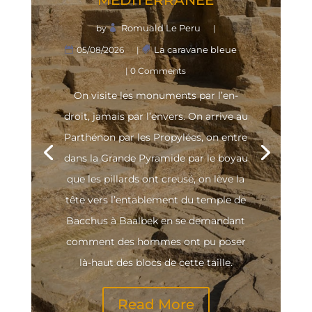
MÉDITERRANÉE
Romuald Le Peru
by
|
La caravane bleue
05/08/2026
|
| 0 Comments
On visite les monu­ments par l’en­
droit, jamais par l’en­vers. On arrive au
Par­thé­non par les Pro­py­lées, on entre
dans la Grande Pyra­mide par le boyau
que les pillards ont creu­sé, on lève la
tête vers l’en­ta­ble­ment du temple de
Bac­chus à Baal­bek en se deman­dant
com­ment des hommes ont pu poser
là-haut des blocs de cette taille.
Read More