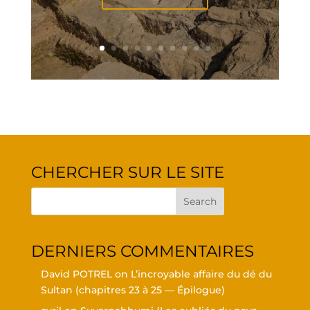
CHER­CHER SUR LE SITE
DER­NIERS COMMENTAIRES
David POTREL
on
L’in­croyable affaire du dé du
Sul­tan (cha­pitres 23 à 25 — Épilogue)