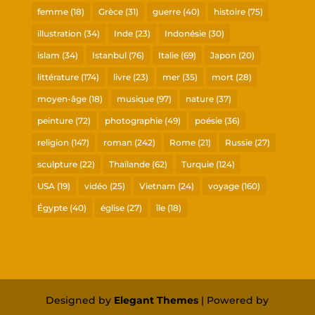
femme
(18)
Grèce
(31)
guerre
(40)
histoire
(75)
illustration
(34)
Inde
(23)
Indonésie
(30)
islam
(34)
Istanbul
(76)
Italie
(69)
Japon
(20)
littérature
(174)
livre
(23)
mer
(35)
mort
(28)
moyen-âge
(18)
musique
(97)
nature
(37)
peinture
(72)
photographie
(49)
poésie
(36)
religion
(147)
roman
(242)
Rome
(21)
Russie
(27)
sculpture
(22)
Thaïlande
(62)
Turquie
(124)
USA
(19)
vidéo
(25)
Vietnam
(24)
voyage
(160)
Égypte
(40)
église
(27)
île
(18)
Designed by
Elegant Themes
| Powered by