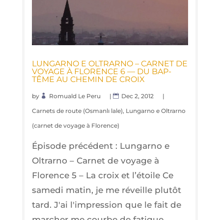
LUN­GAR­NO E OLTRAR­NO – CAR­NET DE
VOYAGE À FLO­RENCE 6 — DU BAP­
TÊME AU CHE­MIN DE CROIX
by
Romuald Le Peru
|
Dec 2, 2012
|
Carnets de route (Osmanlı lale)
,
Lungarno e Oltrarno
(carnet de voyage à Florence)
Épisode précédent : Lungarno e
Oltrarno – Carnet de voyage à
Florence 5 – La croix et l’étoile Ce
samedi matin, je me réveille plutôt
tard. J'ai l'impression que le fait de
marcher me courbe de fatigue,