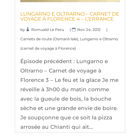
LUN­GAR­NO E OLTRAR­NO – CAR­NET DE
VOYAGE À FLO­RENCE 4 – L’ERRANCE
by
Romuald Le Peru
|
Nov 24, 2012
|
Carnets de route (Osmanlı lale)
,
Lungarno e Oltrarno
(carnet de voyage à Florence)
Épisode précédent : Lungarno e
Oltrarno – Carnet de voyage à
Florence 3 – Le feu et la glace Je me
réveille à 3h00 du matin comme
avec la gueule de bois, la bouche
sèche et une grande envie de boire.
Je soupçonne que ce soit la pizza
arrosée au Chianti qui ait...