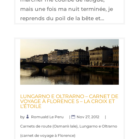
mais une fois ma nuit terminée, je
reprends du poil de la bête et...
LUN­GAR­NO E OLTRAR­NO – CAR­NET DE
VOYAGE À FLO­RENCE 5 – LA CROIX ET
L’ÉTOILE
by
Romuald Le Peru
|
Nov 27, 2012
|
Carnets de route (Osmanlı lale)
,
Lungarno e Oltrarno
(carnet de voyage à Florence)