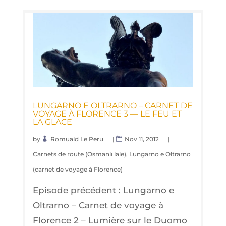
LUN­GAR­NO E OLTRAR­NO – CAR­NET DE
VOYAGE À FLO­RENCE 3 — LE FEU ET
LA GLACE
by
Romuald Le Peru
|
Nov 11, 2012
|
Carnets de route (Osmanlı lale)
,
Lungarno e Oltrarno
(carnet de voyage à Florence)
Episode précédent : Lungarno e
Oltrarno – Carnet de voyage à
Florence 2 – Lumière sur le Duomo