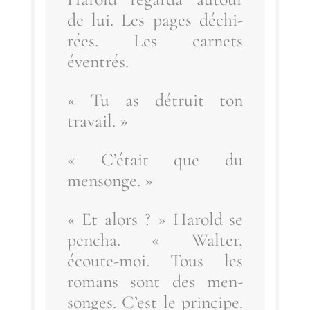
de lui. Les pages déchi­
rées. Les car­nets
éventrés.
« Tu as détruit ton
travail. »
« C’é­tait que du
mensonge. »
« Et alors ? » Harold se
pen­cha. « Wal­ter,
écoute-moi. Tous les
romans sont des men­
songes. C’est le prin­cipe.