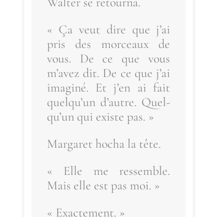
Wal­ter se retourna.
« Ça veut dire que j’ai
pris des mor­ceaux de
vous. De ce que vous
m’a­vez dit. De ce que j’ai
ima­gi­né. Et j’en ai fait
quel­qu’un d’autre. Quel­
qu’un qui existe pas. »
Mar­ga­ret hocha la tête.
« Elle me res­semble.
Mais elle est pas moi. »
« Exac­te­ment. »