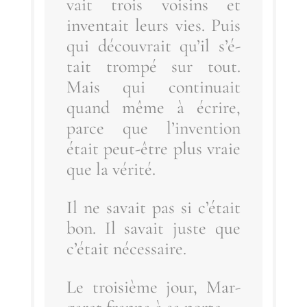
vait trois voi­sins et
inven­tait leurs vies. Puis
qui décou­vrait qu’il s’é­
tait trom­pé sur tout.
Mais qui conti­nuait
quand même à écrire,
parce que l’in­ven­tion
était peut-être plus vraie
que la vérité.
Il ne savait pas si c’é­tait
bon. Il savait juste que
c’é­tait nécessaire.
Le troi­sième jour, Mar­