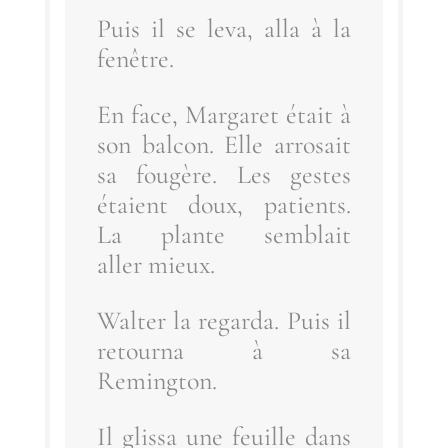
Puis il se leva, alla à la
fenêtre.
En face, Mar­ga­ret était à
son bal­con. Elle arro­sait
sa fou­gère. Les gestes
étaient doux, patients.
La plante sem­blait
aller mieux.
Wal­ter la regar­da. Puis il
retour­na à sa
Remington.
Il glis­sa une feuille dans