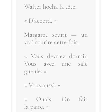
Wal­ter hocha la tête.
« D’ac­cord. »
Mar­ga­ret sou­rit — un
vrai sou­rire cette fois.
« Vous devriez dor­mir.
Vous avez une sale
gueule. »
« Vous aussi. »
« Ouais. On fait
la paire. »