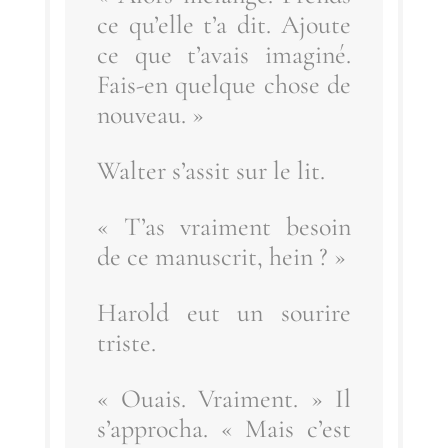
ce qu’elle t’a dit. Ajoute
ce que t’a­vais ima­gi­né.
Fais-en quelque chose de
nouveau. »
Wal­ter s’as­sit sur le lit.
« T’as vrai­ment besoin
de ce manus­crit, hein ? »
Harold eut un sou­rire
triste.
« Ouais. Vrai­ment. » Il
s’ap­pro­cha. « Mais c’est