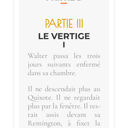
PAR­TIE III
LE VER­TIGE
I
Wal­ter pas­sa les trois
jours sui­vants enfer­mé
dans sa chambre.
Il ne des­cen­dait plus au
Quixote. Il ne regar­dait
plus par la fenêtre. Il res­
tait assis devant sa
Reming­ton, à fixer la