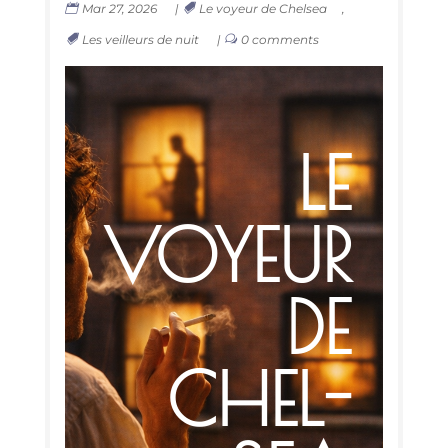
Mar 27, 2026
|
Le voyeur de Chelsea
,
Les veilleurs de nuit
|
0 comments
LE
VOYEUR
DE
CHEL­