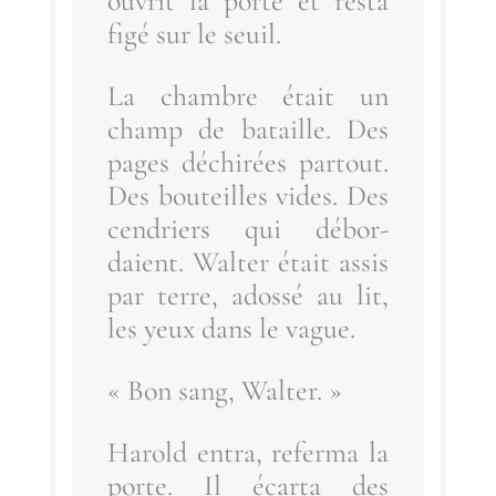
ouvrit la porte et res­ta
figé sur le seuil.
La chambre était un
champ de bataille. Des
pages déchi­rées par­tout.
Des bou­teilles vides. Des
cen­driers qui débor­
daient. Wal­ter était assis
par terre, ados­sé au lit,
les yeux dans le vague.
« Bon sang, Walter. »
Harold entra, refer­ma la
porte. Il écar­ta des