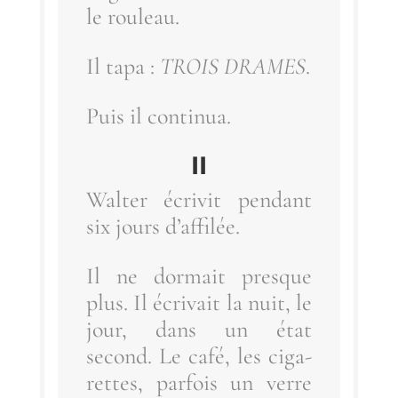
le rouleau.
Il tapa :
TROIS DRAMES
.
Puis il continua.
II
Wal­ter écri­vit pen­dant
six jours d’affilée.
Il ne dor­mait presque
plus. Il écri­vait la nuit, le
jour, dans un état
second. Le café, les ciga­
rettes, par­fois un verre