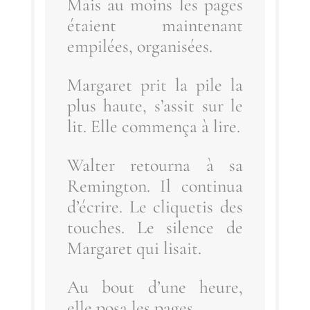
Mais au moins les pages
étaient main­te­nant
empi­lées, organisées.
Mar­ga­ret prit la pile la
plus haute, s’as­sit sur le
lit. Elle com­men­ça à lire.
Wal­ter retour­na à sa
Reming­ton. Il conti­nua
d’é­crire. Le cli­que­tis des
touches. Le silence de
Mar­ga­ret qui lisait.
Au bout d’une heure,
elle posa les pages.