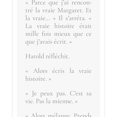
« Parce que j’ai ren­con­
tré la vraie Mar­ga­ret. Et
la vraie… » Il s’ar­rê­ta. «
La vraie his­toire était
mille fois mieux que ce
que j’a­vais écrit. »
Harold réflé­chit.
« Alors écris la vraie
histoire. »
« Je peux pas. C’est sa
vie. Pas la mienne. »
« Alors mélange. Prends