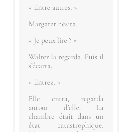
« Entre autres. »
Mar­ga­ret hésita.
« Je peux lire ? »
Wal­ter la regar­da. Puis il
s’écarta.
« Entrez. »
Elle entra, regar­da
autour d’elle. La
chambre était dans un
état catas­tro­phique.