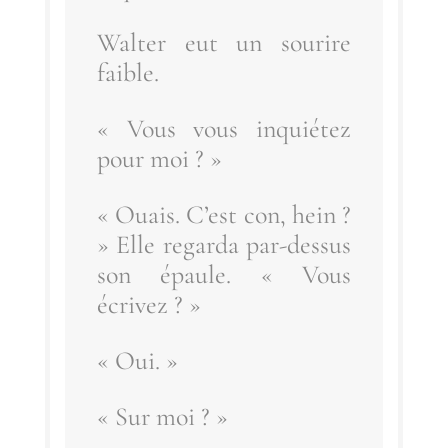
Wal­ter eut un sou­rire
faible.
« Vous vous inquié­tez
pour moi ? »
« Ouais. C’est con, hein ?
» Elle regar­da par-des­sus
son épaule. « Vous
écrivez ? »
« Oui. »
« Sur moi ? »