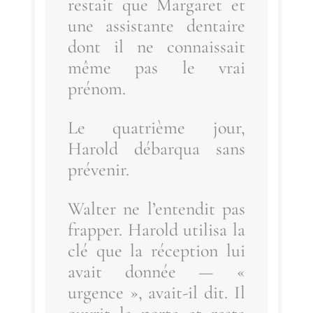
res­tait que Mar­ga­ret et
une assis­tante den­taire
dont il ne connais­sait
même pas le vrai
prénom.
Le qua­trième jour,
Harold débar­qua sans
prévenir.
Wal­ter ne l’en­ten­dit pas
frap­per. Harold uti­li­sa la
clé que la récep­tion lui
avait don­née — «
urgence », avait-il dit. Il