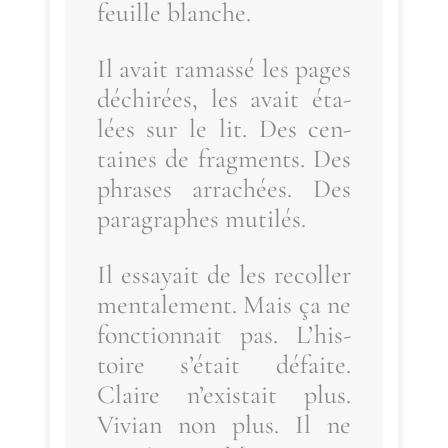
feuille blanche.
Il avait ramas­sé les pages
déchi­rées, les avait éta­
lées sur le lit. Des cen­
taines de frag­ments. Des
phrases arra­chées. Des
para­graphes mutilés.
Il essayait de les recol­ler
men­ta­le­ment. Mais ça ne
fonc­tion­nait pas. L’his­
toire s’é­tait défaite.
Claire n’exis­tait plus.
Vivian non plus. Il ne