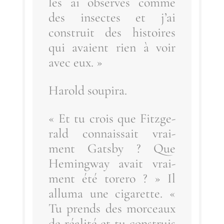
les ai obser­vés comme
des insectes et j’ai
construit des his­toires
qui avaient rien à voir
avec eux. »
Harold sou­pi­ra.
« Et tu crois que Fitz­ge­
rald connais­sait vrai­
ment Gats­by ? Que
Heming­way avait vrai­
ment été tore­ro ? » Il
allu­ma une ciga­rette. «
Tu prends des mor­ceaux
de réa­li­té et tu construis