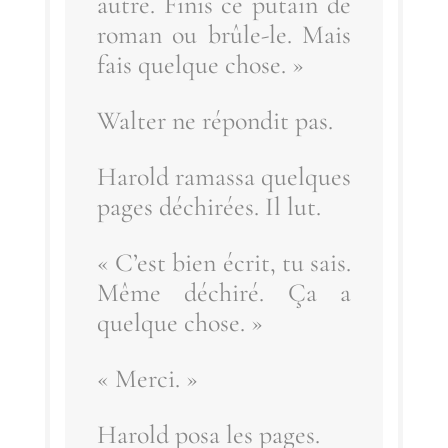
autre. Finis ce putain de
roman ou brûle-le. Mais
fais quelque chose. »
Wal­ter ne répon­dit pas.
Harold ramas­sa quelques
pages déchi­rées. Il lut.
« C’est bien écrit, tu sais.
Même déchi­ré. Ça a
quelque chose. »
« Mer­ci. »
Harold posa les pages.