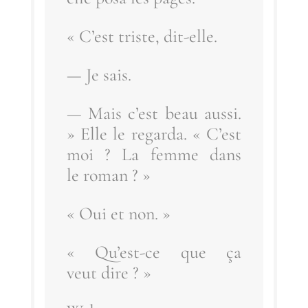
« C’est triste, dit-elle.
— Je sais.
— Mais c’est beau aus­si.
» Elle le regar­da. « C’est
moi ? La femme dans
le roman ? »
« Oui et non. »
« Qu’est-ce que ça
veut dire ? »