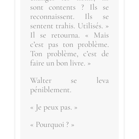
sont contents ? Ils se
recon­naissent. Ils se
sentent tra­his. Uti­li­sés. »
Il se retour­na. « Mais
c’est pas ton pro­blème.
Ton pro­blème, c’est de
faire un bon livre. »
Wal­ter se leva
péniblement.
« Je peux pas. »
« Pour­quoi ? »