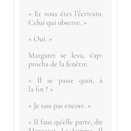
« Et vous êtes l’é­cri­vain.
Celui qui observe. »
« Oui. »
Mar­ga­ret se leva, s’ap­
pro­cha de la fenêtre.
« Il se passe quoi, à
la fin ? »
« Je sais pas encore. »
« Il faut qu’elle parte, dit
Mar­ga­ret. La femme. Il