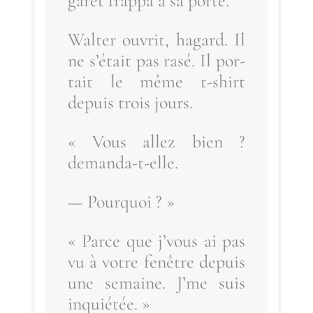
ga­ret frap­pa à sa porte.
Wal­ter ouvrit, hagard. Il
ne s’é­tait pas rasé. Il por­
tait le même t‑shirt
depuis trois jours.
« Vous allez bien ?
demanda-t-elle.
— Pour­quoi ? »
« Parce que j’vous ai pas
vu à votre fenêtre depuis
une semaine. J’me suis
inquiétée. »