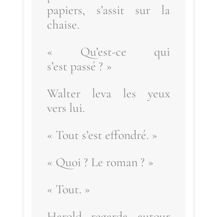
papiers, s’as­sit sur la
chaise.
« Qu’est-ce qui
s’est passé ? »
Wal­ter leva les yeux
vers lui.
« Tout s’est effondré. »
« Quoi ? Le roman ? »
« Tout. »
Harold regar­da autour