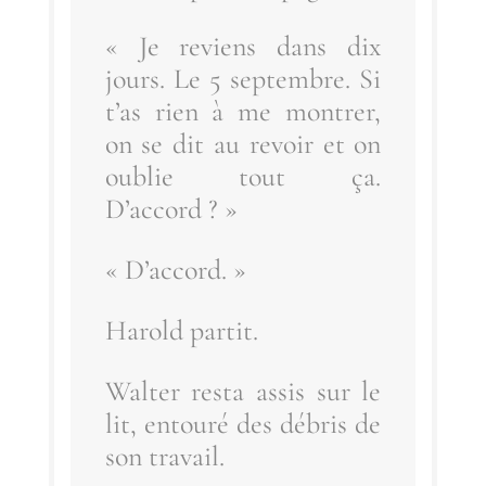
« Je reviens dans dix
jours. Le 5 sep­tembre. Si
t’as rien à me mon­trer,
on se dit au revoir et on
oublie tout ça.
D’accord ? »
« D’ac­cord. »
Harold par­tit.
Wal­ter res­ta assis sur le
lit, entou­ré des débris de
son travail.