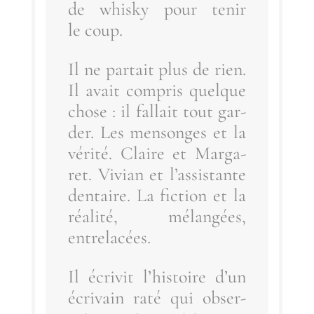
de whis­ky pour tenir
le coup.
Il ne par­tait plus de rien.
Il avait com­pris quelque
chose : il fal­lait tout gar­
der. Les men­songes et la
véri­té. Claire et Mar­ga­
ret. Vivian et l’as­sis­tante
den­taire. La fic­tion et la
réa­li­té, mélan­gées,
entrelacées.
Il écri­vit l’his­toire d’un
écri­vain raté qui obser­