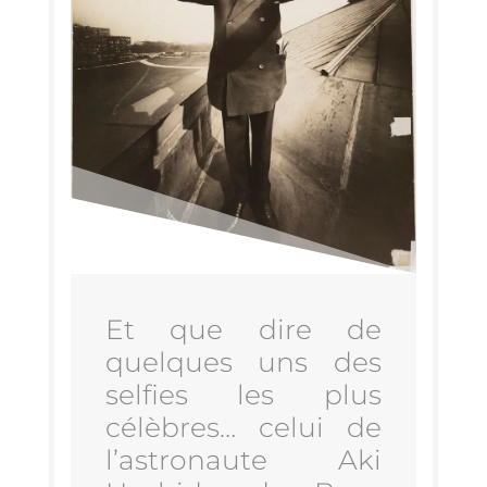
Et que dire de
quelques uns des
sel­fies les plus
célèbres… celui de
l’as­tro­naute Aki