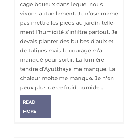
cage boueux dans lequel nous
vivons actuel­le­ment. Je n’ose même
pas mettre les pieds au jar­din tel­le­
ment l’hu­mi­di­té s’in­filtre par­tout. Je
devais plan­ter des bulbes d’aulx et
de tulipes mais le cou­rage m’a
man­qué pour sor­tir. La lumière
tendre d’Ayut­thaya me manque. La
cha­leur moite me manque. Je n’en
peux plus de ce froid humide…
READ
MORE