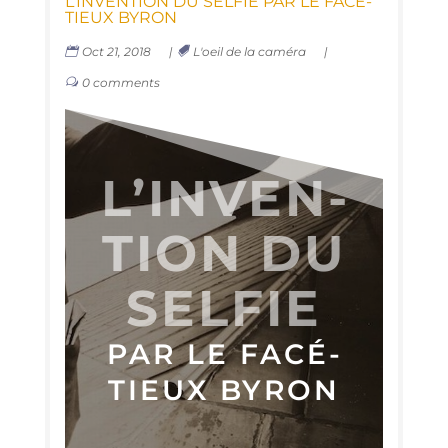
L’IN­VEN­TION DU SEL­FIE PAR LE FACÉ­
TIEUX BYRON
Oct 21, 2018
|
L'oeil de la caméra
|
0 comments
L’IN­VEN­
TION DU
SELFIE
PAR LE FACÉ­
TIEUX BYRON