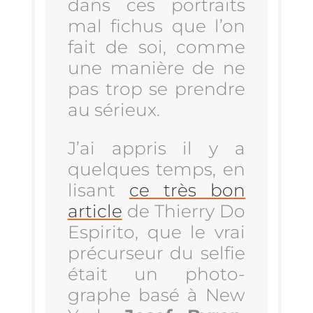
dans ces por­traits
mal fichus que l’on
fait de soi, comme
une manière de ne
pas trop se prendre
au sérieux.
J’ai appris il y a
quelques temps, en
lisant
ce très bon
article
de Thier­ry Do
Espi­ri­to, que le vrai
pré­cur­seur du sel­fie
était un pho­to­
graphe basé à New