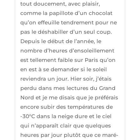
tout dou­ce­ment, avec plai­sir,
comme la papillote d’un cho­co­lat
qu’on effeuille ten­dre­ment pour ne
pas le désha­biller d’un seul coup.
Depuis le début de l’an­née, le
nombre d’heures d’en­so­leille­ment
est tel­le­ment faible sur Paris qu’on
en est à se deman­der si le soleil
revien­dra un jour. Hier soir, j’é­tais
per­du dans mes lec­tures du Grand
Nord et je me disais que je pré­fé­rais
encore subir des tem­pé­ra­tures de
‑30°C dans la neige dure et le ciel
qui n’ap­pa­raît clair que quelques
heures par jour plu­tôt que ce maré­