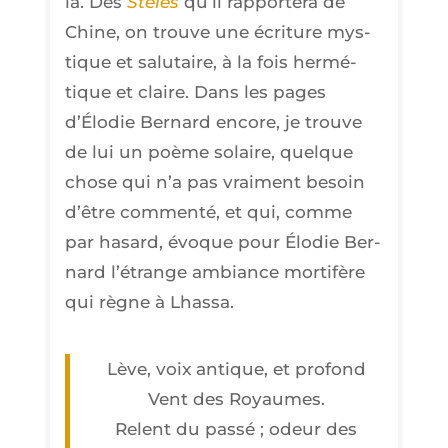
là. Des
Stèles
qu’il rap­por­te­ra de
Chine, on trouve une écri­ture mys­
tique et salu­taire, à la fois her­mé­
tique et claire. Dans les pages
d’Élodie Ber­nard encore, je trouve
de lui un poème solaire, quelque
chose qui n’a pas vrai­ment besoin
d’être com­men­té, et qui, comme
par hasard, évoque pour Élo­die Ber­
nard l’é­trange ambiance mor­ti­fère
qui règne à Lhassa.
Lève, voix antique, et pro­fond
Vent des Royaumes.
Relent du pas­sé ; odeur des