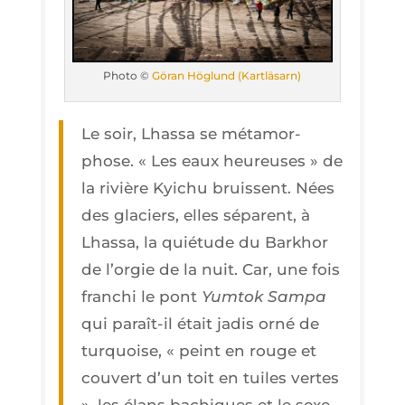
Pho­to ©
Göran Höglund (Kartlä­sarn)
Le soir, Lhas­sa se méta­mor­
phose. « Les eaux heu­reuses » de
la rivière Kyi­chu bruissent. Nées
des gla­ciers, elles séparent, à
Lhas­sa, la quié­tude du Bar­khor
de l’or­gie de la nuit. Car, une fois
fran­chi le pont
Yum­tok Sam­pa
qui paraît-il était jadis orné de
tur­quoise, « peint en rouge et
cou­vert d’un toit en tuiles vertes