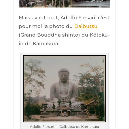
Mais avant tout, Adol­fo Far­sa­ri, c’est
pour moi la pho­to du
Dai­but­su
(Grand Boud­dha shin­to) du Kōto­ku-
in de Kamakura.
Adol­fo Far­sa­ri — Dai­but­su de Kamakura