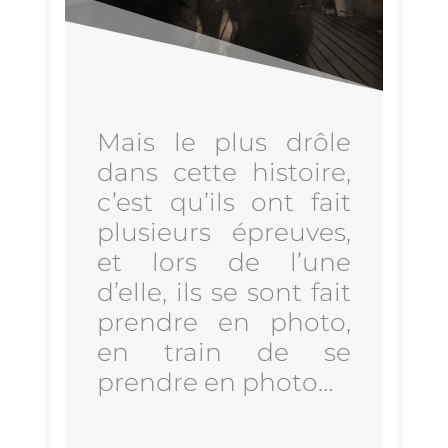
Mais le plus drôle
dans cette his­toire,
c’est qu’ils ont fait
plu­sieurs épreuves,
et lors de l’une
d’elle, ils se sont fait
prendre en pho­to,
en train de se
prendre en photo…