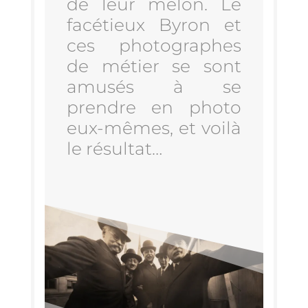
de leur melon. Le
facé­tieux Byron et
ces pho­to­graphes
de métier se sont
amu­sés à se
prendre en pho­to
eux-mêmes, et voi­là
le résultat…