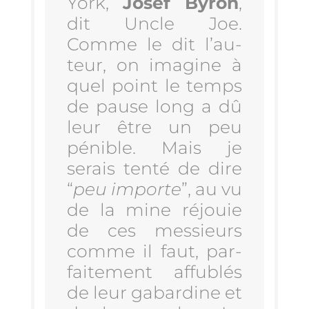
York,
Josef Byron
,
dit Uncle Joe.
Comme le dit l’au­
teur, on ima­gine à
quel point le temps
de pause long a dû
leur être un peu
pénible. Mais je
serais ten­té de dire
“
peu importe
”, au vu
de la mine réjouie
de ces mes­sieurs
comme il faut, par­
fai­te­ment affu­blés
de leur gabar­dine et