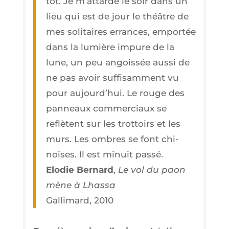
tôt. Je m’at­tarde le soir dans un
lieu qui est de jour le théâtre de
mes soli­taires errances, empor­tée
dans la lumière impure de la
lune, un peu angois­sée aus­si de
ne pas avoir suf­fi­sam­ment vu
pour aujourd’­hui. Le rouge des
pan­neaux com­mer­ciaux se
reflètent sur les trot­toirs et les
murs. Les ombres se font chi­
noises. Il est minuit passé.
Elo­die Ber­nard
,
Le vol du paon
mène à Lhassa
Gal­li­mard, 2010