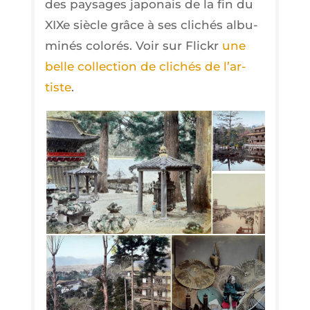
des pay­sages japo­nais de la fin du
XIXe siècle grâce à ses cli­chés albu­
mi­nés colo­rés. Voir sur Fli­ckr
une
belle col­lec­tion de cli­chés de l’ar­
tiste
.