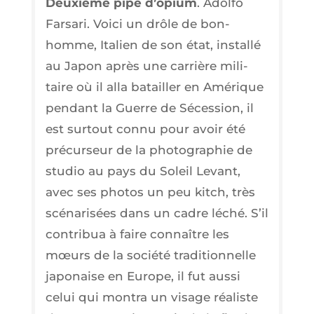
Deuxième pipe d’o­pium
. Adol­fo
Far­sa­ri. Voi­ci un drôle de bon­
homme, Ita­lien de son état, ins­tal­lé
au Japon après une car­rière mili­
taire où il alla batailler en Amé­rique
pen­dant la Guerre de Séces­sion, il
est sur­tout connu pour avoir été
pré­cur­seur de la pho­to­gra­phie de
stu­dio au pays du Soleil Levant,
avec ses pho­tos un peu kitch, très
scé­na­ri­sées dans un cadre léché. S’il
contri­bua à faire connaître les
mœurs de la socié­té tra­di­tion­nelle
japo­naise en Europe, il fut aus­si
celui qui mon­tra un visage réa­liste