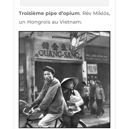
Troi­sième pipe d’o­pium
. Rév Miklós,
un Hon­grois au Vietnam.