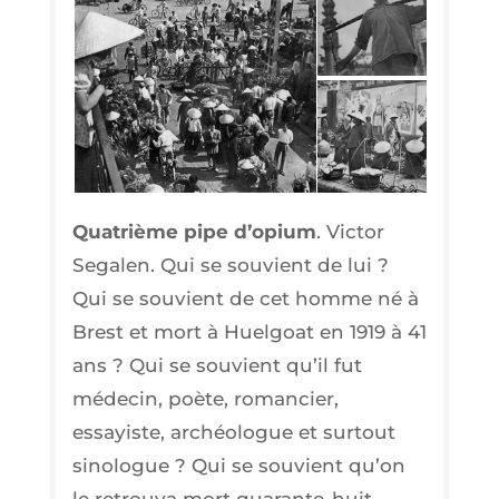
Qua­trième pipe d’o­pium
. Vic­tor
Sega­len. Qui se sou­vient de lui ?
Qui se sou­vient de cet homme né à
Brest et mort à Huel­goat en 1919 à 41
ans ? Qui se sou­vient qu’il fut
méde­cin, poète, roman­cier,
essayiste, archéo­logue et sur­tout
sino­logue ? Qui se sou­vient qu’on
le retrou­va mort qua­rante-huit