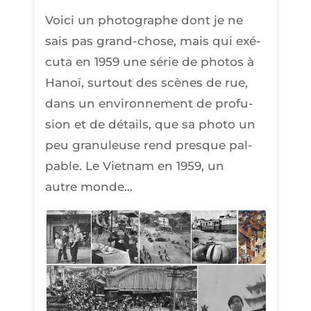
Voi­ci un pho­to­graphe dont je ne
sais pas grand-chose, mais qui exé­
cu­ta en 1959 une série de pho­tos à
Hanoï, sur­tout des scènes de rue,
dans un envi­ron­ne­ment de pro­fu­
sion et de détails, que sa pho­to un
peu gra­nu­leuse rend presque pal­
pable. Le Viet­nam en 1959, un
autre monde…