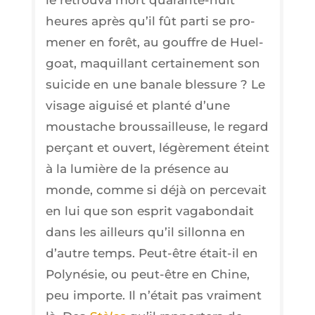
heures après qu’il fût par­ti se pro­
me­ner en forêt, au gouffre de Huel­
goat, maquillant cer­tai­ne­ment son
sui­cide en une banale bles­sure ? Le
visage aigui­sé et plan­té d’une
mous­tache brous­sailleuse, le regard
per­çant et ouvert, légè­re­ment éteint
à la lumière de la pré­sence au
monde, comme si déjà on per­ce­vait
en lui que son esprit vaga­bon­dait
dans les ailleurs qu’il sillon­na en
d’autre temps. Peut-être était-il en
Poly­né­sie, ou peut-être en Chine,
peu importe. Il n’é­tait pas vrai­ment