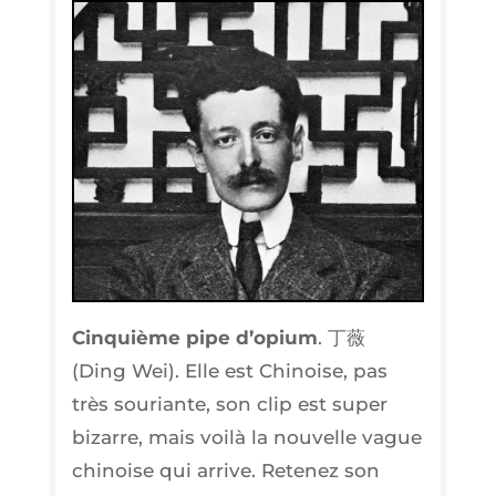
Cin­quième pipe d’o­pium
. 丁薇
(Ding Wei). Elle est Chi­noise, pas
très sou­riante, son clip est super
bizarre, mais voi­là la nou­velle vague
chi­noise qui arrive. Rete­nez son