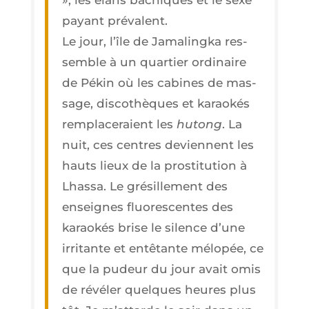
», les élans bachiques et le sexe
payant prévalent.
Le jour, l’île de Jama­ling­ka res­
semble à un quar­tier ordi­naire
de Pékin où les cabines de mas­
sage, dis­co­thèques et karao­kés
rem­pla­ce­raient les
hutong
. La
nuit, ces centres deviennent les
hauts lieux de la pros­ti­tu­tion à
Lhas­sa. Le gré­sille­ment des
enseignes fluo­res­centes des
karao­kés brise le silence d’une
irri­tante et entê­tante mélo­pée, ce
que la pudeur du jour avait omis
de révé­ler quelques heures plus