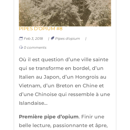
PIPES D’O­PIUM #8
Feb 3, 2018
|
Pipes d'opium
|
0 comments
Où il est ques­tion d’une ville sainte
qui se trans­forme en bor­del, d’un
Ita­lien au Japon, d’un Hon­grois au
Viet­nam, d’un Bre­ton en Chine et
d’une Chi­noise qui res­semble à une
Islandaise…
Pre­mière pipe d’o­pium
. Finir une
belle lec­ture, pas­sion­nante et âpre,