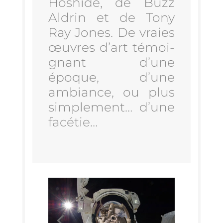
Hoshide, de Buzz
Aldrin et de Tony
Ray Jones. De vraies
œuvres d’art témoi­
gnant d’une
époque, d’une
ambiance, ou plus
sim­ple­ment… d’une
facétie…