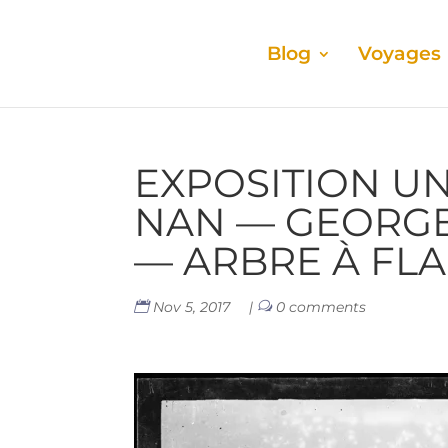
Blog
Voyages
EXPO­SI­TION U
NAN — GEORGE
— ARBRE À FLA
Nov 5, 2017
|
0 comments