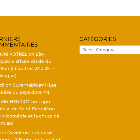
R­NIERS
CATÉ­GO­RIES
MMENTAIRES
Caté­
avid POTREL
on
L’in­
go­
oyable affaire du dé du
ries
l­tan (cha­pitres 23 à 25 —
ilogue)
ril
on
Suvar­nabhu­mi (Les
bliés du pays doré #1)
LAIN HENRIOT
on
L’a­po­
éose de Saint Pan­ta­léon
 Nico­mé­die et la chute de
umiani
rc Daviot
on
Indo­né­sie
nore #3 Bruits de la nuit et