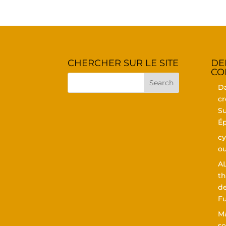
CHER­CHER SUR LE SITE
DE
CO
D
cr
Su
Ép
cy
ou
A
th
de
F
Ma
so