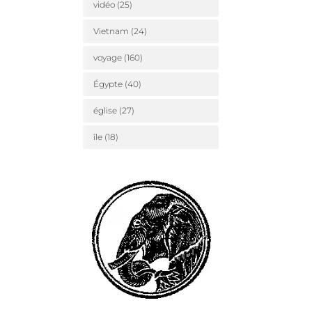
vidéo
(25)
Vietnam
(24)
voyage
(160)
Égypte
(40)
église
(27)
île
(18)