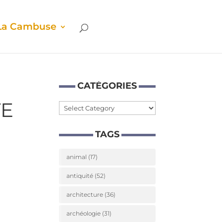
La Cam­buse
CATÉ­GO­RIES
TE
Caté­
go­
TAGS
ries
animal
(17)
antiquité
(52)
architecture
(36)
archéologie
(31)