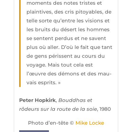
moments des notes tristes et
plain­tives, des cris pitoyables, de
telle sorte qu’entre les visions et
les bruits du désert les hommes
se sentent per­dus et ne savent
plus où aller. D’où le fait que tant
de gens péris­sent au cours du
voyage. Mais tout cela est
l’œuvre des démons et des mau­
vais esprits. »
Peter Hop­kirk
,
Boud­dhas et
rôdeurs sur la route de la soie
, 1980
Pho­to d’en-tête ©
Mike Locke