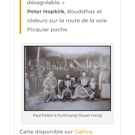
désagréable. »
Peter Hop­kirk
,
Boud­dhas et
rôdeurs sur la route de la soie
Pic­quier poche
Paul Pel­liot à Dun­huang (Touen Hang)
Carte dis­po­nible sur
Gal­li­ca
.