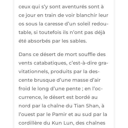
ceux qui s’y sont aven­tu­rés sont à
ce jour en train de voir blan­chir leur
os sous la caresse d’un soleil redou­
table, si tou­te­fois ils n’ont pas déjà
été absor­bés par les sables.
Dans ce désert de mort souffle des
vents cata­ba­tiques, c’est-à-dire gra­
vi­ta­tion­nels, pro­duits par la des­
cente brusque d’une masse d’air
froid le long d’une pente ; en l’oc­
cur­rence, le désert est bor­dé au
nord par la chaîne du Tian Shan, à
l’ouest par le Pamir et au sud par la
cor­dillère du Kun Lun, des chaînes