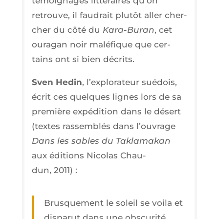
témoi­gnages lit­té­raires qu’on
retrouve, il fau­drait plu­tôt aller cher­
cher du côté du
Kara-Buran
, cet
oura­gan noir malé­fique que cer­
tains ont si bien décrits.
Sven Hedin
, l’ex­plo­ra­teur sué­dois,
écrit ces quelques lignes lors de sa
pre­mière expé­di­tion dans le désert
(textes ras­sem­blés dans l’ou­vrage
Dans les sables du Tak­la­ma­kan
aux édi­tions Nico­las Chau­
dun, 2011) :
Brus­que­ment le soleil se voi­la et
dis­pa­rut dans une obs­cu­ri­té