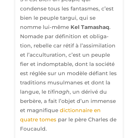
condense tous les fan­tasmes, c’est
bien le peuple tar­gui, qui se
nomme lui-même
Kel Tama­shaq
.
Nomade par défi­ni­tion et obli­ga­
tion, rebelle car rétif à l’as­si­mi­la­tion
et l’ac­cul­tu­ra­tion, c’est un peuple
fier et indomp­table, dont la socié­té
est réglée sur un modèle défiant les
tra­di­tions musul­manes et dont la
langue, le
tifi­nagh
, un déri­vé du
ber­bère, a fait l’ob­jet d’un immense
et magni­fique
dic­tion­naire en
quatre tomes
par le père Charles de
Foucauld.