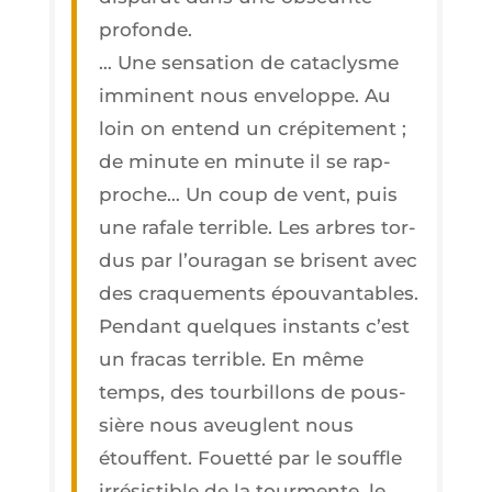
profonde.
… Une sen­sa­tion de cata­clysme
immi­nent nous enve­loppe. Au
loin on entend un cré­pi­te­ment ;
de minute en minute il se rap­
proche… Un coup de vent, puis
une rafale ter­rible. Les arbres tor­
dus par l’ouragan se brisent avec
des cra­que­ments épou­van­tables.
Pen­dant quelques ins­tants c’est
un fra­cas ter­rible. En même
temps, des tour­billons de pous­
sière nous aveuglent nous
étouffent. Fouet­té par le souffle
irré­sis­tible de la tour­mente, le