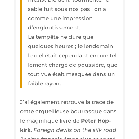
sable fuit sous nos pas ; on a
comme une impres­sion
d’engloutissement.
La tem­pête ne dure que
quelques heures ; le len­de­main
le ciel était cepen­dant encore tel­
le­ment char­gé de pous­sière, que
tout vue était mas­quée dans un
faible rayon.
J’ai éga­le­ment retrou­vé la trace de
cette orgueilleuse bour­rasque dans
le magni­fique livre de
Peter Hop­
kirk
,
Forei­gn devils on the silk road