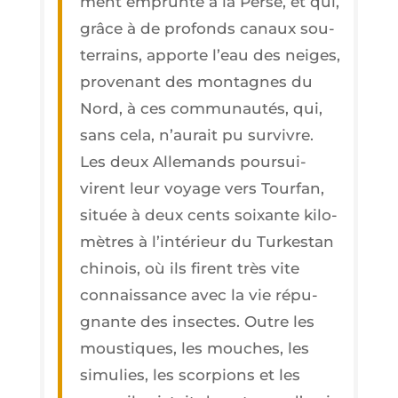
ment emprun­té à la Perse, et qui,
grâce à de pro­fonds canaux sou­
ter­rains, apporte l’eau des neiges,
pro­ve­nant des mon­tagnes du
Nord, à ces com­mu­nau­tés, qui,
sans cela, n’au­rait pu survivre.
Les deux Alle­mands pour­sui­
virent leur voyage vers Tour­fan,
située à deux cents soixante kilo­
mètres à l’in­té­rieur du Tur­kes­tan
chi­nois, où ils firent très vite
connais­sance avec la vie répu­
gnante des insectes. Outre les
mous­tiques, les mouches, les
simu­lies, les scor­pions et les