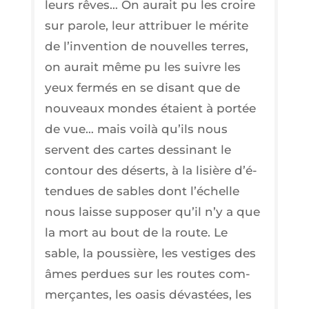
leurs rêves… On aurait pu les croire
sur parole, leur attri­buer le mérite
de l’in­ven­tion de nou­velles terres,
on aurait même pu les suivre les
yeux fer­més en se disant que de
nou­veaux mondes étaient à por­tée
de vue… mais voi­là qu’ils nous
servent des cartes des­si­nant le
contour des déserts, à la lisière d’é­
ten­dues de sables dont l’é­chelle
nous laisse sup­po­ser qu’il n’y a que
la mort au bout de la route. Le
sable, la pous­sière, les ves­tiges des
âmes per­dues sur les routes com­
mer­çantes, les oasis dévas­tées, les