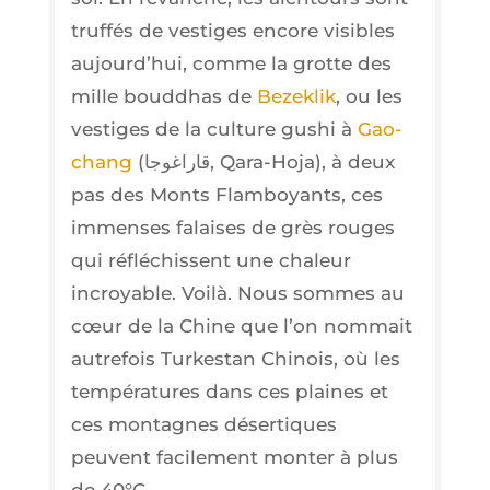
truf­fés de ves­tiges encore visibles
aujourd’­hui, comme la grotte des
mille boud­dhas de
Bezek­lik
, ou les
ves­tiges de la culture gushi à
Gao­
chang
(
قاراغوجا
, Qara-Hoja), à deux
pas des Monts Flam­boyants, ces
immenses falaises de grès rouges
qui réflé­chissent une cha­leur
incroyable. Voi­là. Nous sommes au
cœur de la Chine que l’on nom­mait
autre­fois Tur­kes­tan Chi­nois, où les
tem­pé­ra­tures dans ces plaines et
ces mon­tagnes déser­tiques
peuvent faci­le­ment mon­ter à plus