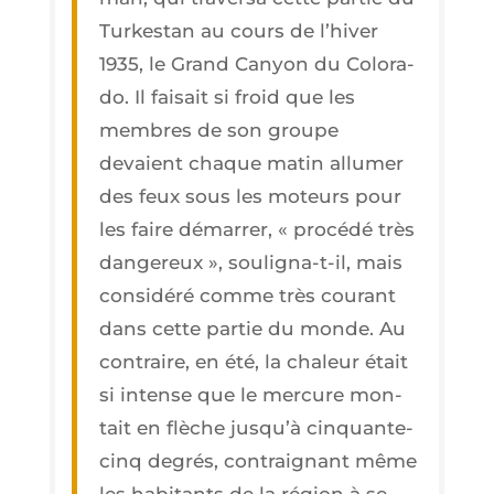
Tur­kes­tan au cours de l’hi­ver
1935, le Grand Canyon du Colo­ra­
do. Il fai­sait si froid que les
membres de son groupe
devaient chaque matin allu­mer
des feux sous les moteurs pour
les faire démar­rer, « pro­cé­dé très
dan­ge­reux », sou­li­gna-t-il, mais
consi­dé­ré comme très cou­rant
dans cette par­tie du monde. Au
contraire, en été, la cha­leur était
si intense que le mer­cure mon­
tait en flèche jus­qu’à cin­quante-
cinq degrés, contrai­gnant même
les habi­tants de la région à se