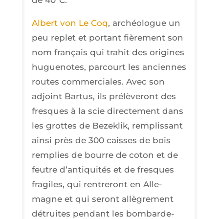
de 40°C.
Albert von Le Coq
, archéo­logue un
peu replet et por­tant fiè­re­ment son
nom fran­çais qui tra­hit des ori­gines
hugue­notes, par­court les anciennes
routes com­mer­ciales. Avec son
adjoint Bar­tus, ils pré­lè­ve­ront des
fresques à la scie direc­te­ment dans
les grottes de Bezek­lik, rem­plis­sant
ain­si près de 300 caisses de bois
rem­plies de bourre de coton et de
feutre d’an­ti­qui­tés et de fresques
fra­giles, qui ren­tre­ront en Alle­
magne et qui seront allè­gre­ment
détruites pen­dant les bom­bar­de­