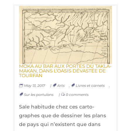
MOKA AU BAR AUX PORTES DU TAK­LA­
MA­KAN, DANS L’OA­SIS DÉVAS­TÉE DE
TOURFAN
May 13, 2017
|
Arts
,
Livres et carnets
,
Sur les portulans
|
0 comments
Sale habi­tude chez ces car­to­
graphes que de des­si­ner les plans
de pays qui n’existent que dans