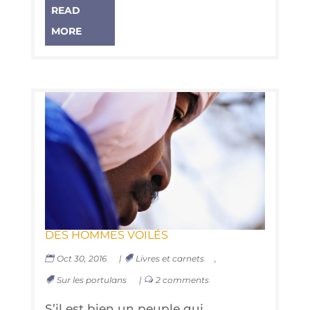
READ
MORE
DES HOMMES VOILÉS
Oct 30, 2016
|
Livres et carnets
,
Sur les portulans
|
2 comments
S’il est bien un peuple qui