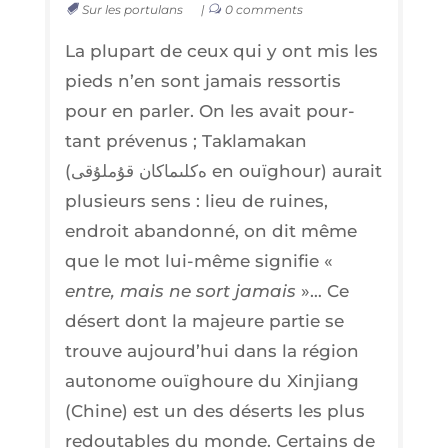
Sur les portulans
|
0 comments
La plu­part de ceux qui y ont mis les
pieds n’en sont jamais res­sor­tis
pour en par­ler. On les avait pour­
tant pré­ve­nus ; Tak­la­ma­kan
(ەكلىماكان قۇملۇقى en ouï­ghour) aurait
plu­sieurs sens : lieu de ruines,
endroit aban­don­né, on dit même
que le mot lui-même signi­fie «
entre, mais ne sort jamais
»… Ce
désert dont la majeure par­tie se
trouve aujourd’­hui dans la région
auto­nome ouï­ghoure du Xin­jiang
(Chine) est un des déserts les plus
redou­tables du monde. Cer­tains de