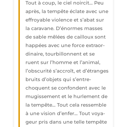
Tout à coup, le ciel noir­cit… Peu
après, la tem­pête éclate avec une
effroyable vio­lence et s’a­bat sur
la cara­vane. D’é­normes masses
de sable mêlées de cailloux sont
hap­pées avec une force extra­or­
di­naire, tour­billonnent et se
ruent sur l’homme et l’a­ni­mal,
l’obs­cu­ri­té s’ac­croît, et d’é­tranges
bruits d’ob­jets qui s’en­tre­
choquent se confondent avec le
mugis­se­ment et le hur­le­ment de
la tem­pête… Tout cela res­semble
à une vision d’en­fer… Tout voya­
geur pris dans une telle tem­pête