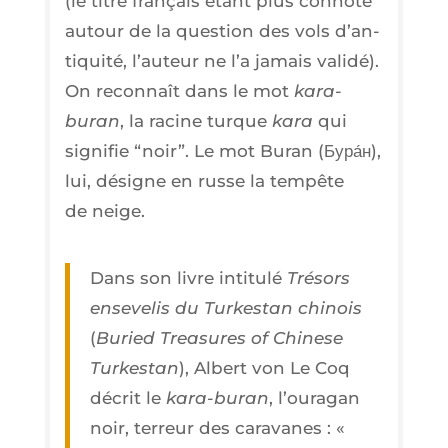
(le titre fran­çais étant plus conno­té
autour de la ques­tion des vols d’an­
ti­qui­té, l’au­teur ne l’a jamais vali­dé).
On recon­naît dans le mot
kara-
buran
, la racine turque
kara
qui
signi­fie “noir”. Le mot Buran (
Бура́н
),
lui, désigne en russe la tem­pête
de neige.
Dans son livre inti­tu­lé
Tré­sors
ense­ve­lis du Tur­kes­tan chi­nois
(
Buried Trea­sures of Chi­nese
Tur­kes­tan
), Albert von Le Coq
décrit le
kara-buran
, l’ou­ra­gan
noir, ter­reur des cara­vanes : «