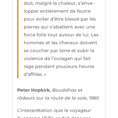
doit, mal­gré la cha­leur, s’en­ve­
lop­per entiè­re­ment de feutre
pour évi­ter d’être bles­sé par les
pierres qui s’a­battent avec une
force folle tout autour de lui. Les
hommes et les che­veux doivent
se cou­cher par terre et subir la
vio­lence de l’ou­ra­gan qui fait
rage pen­dant plu­sieurs heures
d’affilée. »
Peter Hop­kirk
,
Boud­dhas et
rôdeurs sur la route de la soie
, 1980
L’in­ter­pré­ta­tion que le voya­geur