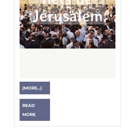
Jérusalem
(MORE…)
READ
MORE