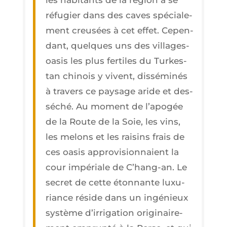
réfu­gier dans des caves spé­cia­le­
ment creu­sées à cet effet. Cepen­
dant, quelques uns des vil­lages-
oasis les plus fer­tiles du Tur­kes­
tan chi­nois y vivent, dis­sé­mi­nés
à tra­vers ce pay­sage aride et des­
sé­ché. Au moment de l’a­po­gée
de la Route de la Soie, les vins,
les melons et les rai­sins frais de
ces oasis appro­vi­sion­naient la
cour impé­riale de C’hang-an. Le
secret de cette éton­nante luxu­
riance réside dans un ingé­nieux
sys­tème d’ir­ri­ga­tion ori­gi­nai­re­