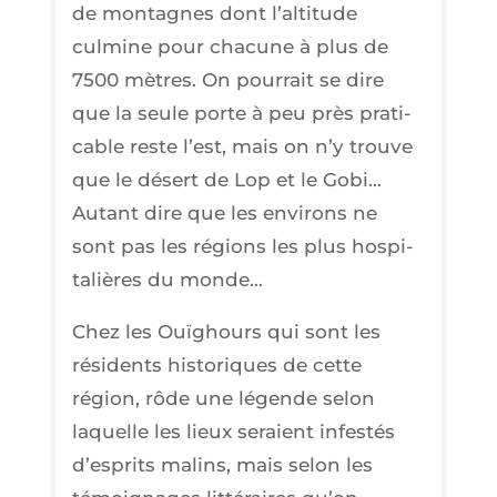
de mon­tagnes dont l’al­ti­tude
culmine pour cha­cune à plus de
7500 mètres. On pour­rait se dire
que la seule porte à peu près pra­ti­
cable reste l’est, mais on n’y trouve
que le désert de Lop et le Gobi…
Autant dire que les envi­rons ne
sont pas les régions les plus hos­pi­
ta­lières du monde…
Chez les Ouï­ghours qui sont les
rési­dents his­to­riques de cette
région, rôde une légende selon
laquelle les lieux seraient infes­tés
d’es­prits malins, mais selon les