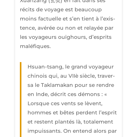
Xuan­zang (
玄奘
) en fait dans ses
récits de voyage est beau­coup
moins fac­tuelle et s’en tient à l’exis­
tence, avé­rée ou non et relayée par
les voya­geurs ouï­ghours, d’es­prits
maléfiques.
Hsuan-tsang, le grand voya­geur
chi­nois qui, au VIIè siècle, tra­ver­
sa le Tak­la­ma­kan pour se rendre
en Inde, décrit ces démons : «
Lorsque ces vents se lèvent,
hommes et bêtes perdent l’es­prit
et res­tent plan­tés là, tota­le­ment
impuis­sants. On entend alors par