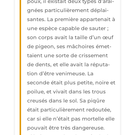
poux, il exis­tait deux types d’a­rai­
gnées par­ti­cu­liè­re­ment déplai­
santes. La pre­mière appar­te­nait à
une espèce capable de sau­ter ;
son corps avait la taille d’un œuf
de pigeon, ses mâchoires émet­
taient une sorte de cris­se­ment
de dents, et elle avait la répu­ta­
tion d’être veni­meuse. La
seconde était plus petite, noire et
poi­lue, et vivait dans les trous
creu­sés dans le sol. Sa piqûre
était par­ti­cu­liè­re­ment redou­tée,
car si elle n’é­tait pas mor­telle elle
pou­vait être très dan­ge­reuse.