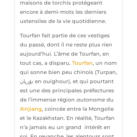
mai­sons de tor­chis pro­té­geant
encore à demi-mots les der­niers
usten­siles de la vie quotidienne.
Tour­fan fait par­tie de ces ves­tiges
du pas­sé, dont il ne reste plus rien
aujourd’­hui. L’âme de Tour­fan, en
tout cas, a dis­pa­ru.
Tour­fan
, un nom
qui sonne bien peu chi­nois (Tur­pan,
تۇرپان en ouï­ghour), et qui pour­tant
est une des prin­ci­pales pré­fec­tures
de l’im­mense région
auto­nome
du
Xin­jiang
, coin­cée entre la Mon­go­lie
et le Kaza­khs­tan. En réa­li­té, Tour­fan
n’a jamais eu un grand inté­rêt en
soi. En revanche, les alen­tours sont