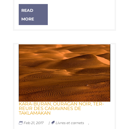
READ
MORE
KARA-BURAN, OURA­GAN NOIR, TER­
REUR DES CARA­VANES DE
TAKLAMAKAN
Feb 21, 2017
|
Livres et carnets
,