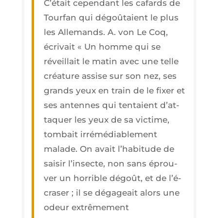
C’é­tait cepen­dant les cafards de
Tour­fan qui dégoû­taient le plus
les Alle­mands. A. von Le Coq,
écri­vait « Un homme qui se
réveillait le matin avec une telle
créa­ture assise sur son nez, ses
grands yeux en train de le fixer et
ses antennes qui ten­taient d’at­
ta­quer les yeux de sa vic­time,
tom­bait irré­mé­dia­ble­ment
malade. On avait l’ha­bi­tude de
sai­sir l’in­secte, non sans éprou­
ver un hor­rible dégoût, et de l’é­
cra­ser ; il se déga­geait alors une
odeur extrê­me­ment