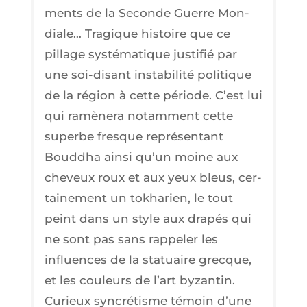
ments de la Seconde Guerre Mon­
diale… Tra­gique his­toire que ce
pillage sys­té­ma­tique jus­ti­fié par
une soi-disant insta­bi­li­té poli­tique
de la région à cette période. C’est lui
qui ramè­ne­ra notam­ment cette
superbe fresque repré­sen­tant
Boud­dha ain­si qu’un moine aux
che­veux roux et aux yeux bleus, cer­
tai­ne­ment un tokha­rien, le tout
peint dans un style aux dra­pés qui
ne sont pas sans rap­pe­ler les
influences de la sta­tuaire grecque,
et les cou­leurs de l’art byzan­tin.
Curieux syn­cré­tisme témoin d’une