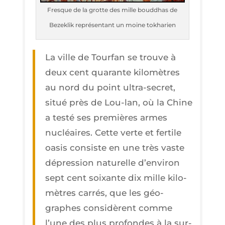
Fresque de la grotte des mille boud­dhas de
Bezek­lik repré­sen­tant un moine tokharien
La ville de Tour­fan se trouve à
deux cent qua­rante kilo­mètres
au nord du point ultra-secret,
situé près de Lou-lan, où la Chine
a tes­té ses pre­mières armes
nucléaires. Cette verte et fer­tile
oasis consiste en une très vaste
dépres­sion natu­relle d’en­vi­ron
sept cent soixante dix mille kilo­
mètres car­rés, que les géo­
graphes consi­dèrent comme
l’une des plus pro­fondes à la sur­