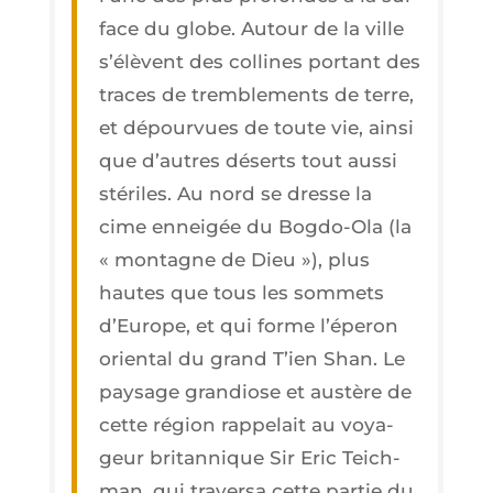
face du globe. Autour de la ville
s’é­lèvent des col­lines por­tant des
traces de trem­ble­ments de terre,
et dépour­vues de toute vie, ain­si
que d’autres déserts tout aus­si
sté­riles. Au nord se dresse la
cime ennei­gée du Bog­do-Ola (la
« mon­tagne de Dieu »), plus
hautes que tous les som­mets
d’Eu­rope, et qui forme l’é­pe­ron
orien­tal du grand T’ien Shan. Le
pay­sage gran­diose et aus­tère de
cette région rap­pe­lait au voya­
geur bri­tan­nique Sir Eric Teich­
man, qui tra­ver­sa cette par­tie du