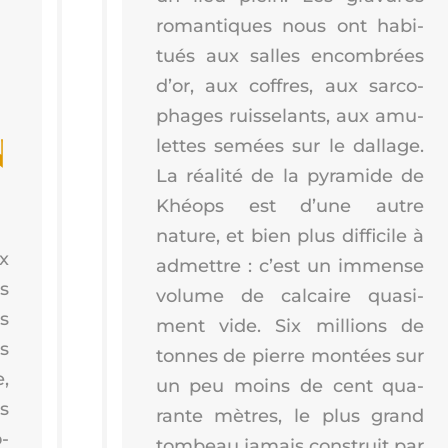
roman­tiques nous ont habi­
tués aux salles encom­brées
d’or, aux coffres, aux sar­co­
phages ruis­se­lants, aux amu­
N
lettes semées sur le dal­lage.
La réa­li­té de la pyra­mide de
Khéops est d’une autre
nature, et bien plus dif­fi­cile à
ux
admettre : c’est un immense
s
volume de cal­caire qua­si­
es
ment vide. Six mil­lions de
s
tonnes de pierre mon­tées sur
,
un peu moins de cent qua­
es
rante mètres, le plus grand
o­
tom­beau jamais construit par