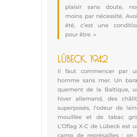
plai­sir sans doute, no
moins par néces­si­té. Avo
été, c’est une condi­tio
pour être. »
LÜBECK, 1942
Il faut com­men­cer par u
homme sans mer. Un bara
que­ment de la Bal­tique, u
hiver alle­mand, des châ­lit
super­po­sés, l’o­deur de lai
mouillée et de tabac gris
L’O­flag X‑C de Lübeck est u
camp de repré­sailles : on 