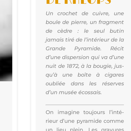
DE KHÉOPS
Un cro­chet de cuivre, une
boule de pierre, un frag­ment
de cèdre : le seul butin
jamais tiré de l’in­té­rieur de la
Grande Pyra­mide. Récit
d’une dis­per­sion qui va d’une
nuit de 1872, à la bou­gie, jus­
qu’à une boîte à cigares
oubliée dans les réserves
d’un musée écossais.
On ima­gine tou­jours l’in­té­
rieur d’une pyra­mide comme
un lieu plein. Les gra­vures