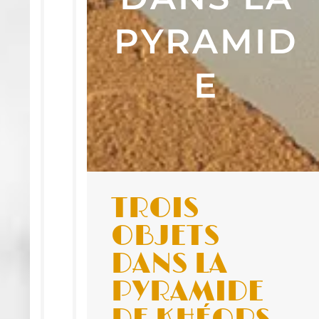
PYRAMID
E
E
TROIS
OBJETS
DANS LA
PYRA­MIDE