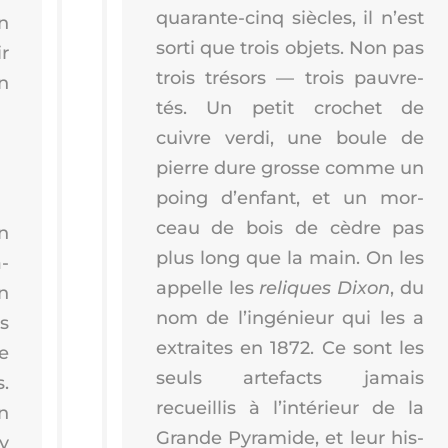
qua­rante-cinq siècles, il n’est
n
sor­ti que trois objets. Non pas
ir
trois tré­sors — trois pau­vre­
n
tés. Un petit cro­chet de
cuivre ver­di, une boule de
pierre dure grosse comme un
poing d’en­fant, et un mor­
ceau de bois de cèdre pas
n
plus long que la main. On les
­
appelle les
reliques Dixon
, du
n
nom de l’in­gé­nieur qui les a
s
extraites en 1872. Ce sont les
ne
seuls arte­facts jamais
.
recueillis à l’in­té­rieur de la
n
Grande Pyra­mide, et leur his­
y