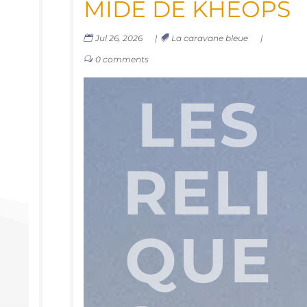
MIDE DE KHÉOPS
Jul 26, 2026
|
La caravane bleue
|
0 comments
LES
RELI
QUE