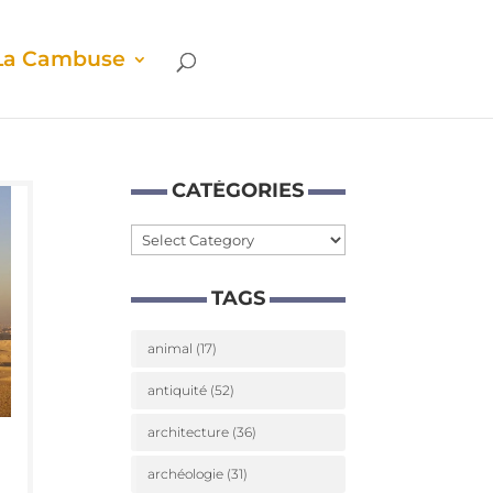
La Cam­buse
CATÉ­GO­RIES
Caté­
go­
TAGS
ries
animal
(17)
antiquité
(52)
architecture
(36)
archéologie
(31)