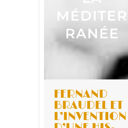
MÉDITER
RANÉE
FER­NAND
BRAU­DEL ET
L’IN­VEN­TION
D’UNE HIS­