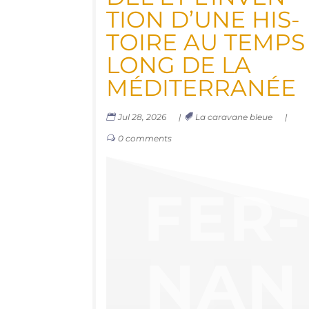
TION D’UNE HIS­
TOIRE AU TEMPS
LONG DE LA
MÉDITERRANÉE
Jul 28, 2026
|
La caravane bleue
|
0 comments
FER­
NAN