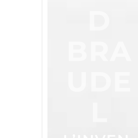
D
BRA
UDE
L