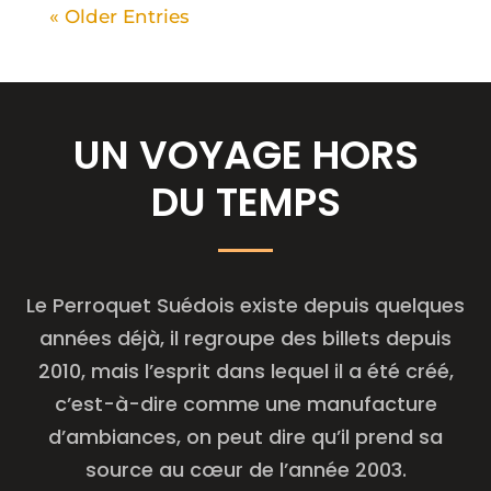
« Older Entries
UN VOYAGE HORS
DU TEMPS
Le Per­ro­quet Sué­dois existe depuis quelques
années déjà, il regroupe des billets depuis
2010, mais l’es­prit dans lequel il a été créé,
c’est-à-dire comme une manu­fac­ture
d’am­biances, on peut dire qu’il prend sa
source au cœur de l’an­née 2003.