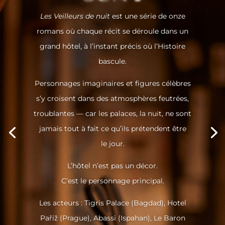
Les Veilleurs de nuit
est une série de onze
romans où chaque récit se déroule dans un
grand hôtel, à l’instant pré­cis où l’Histoire
bascule.
Per­son­nages ima­gi­naires et figures célèbres
s’y croisent dans des atmo­sphères feu­trées,
trou­blantes — car les palaces, la nuit, ne sont
jamais tout à fait ce qu’ils pré­tendent être
le jour.
L’hôtel n’est pas un décor.
C’est le per­son­nage principal.
Les acteurs : Tigris Palace (Bag­dad), Hotel
Paříž (Prague), Abas­si (Ispa­han), Le Baron