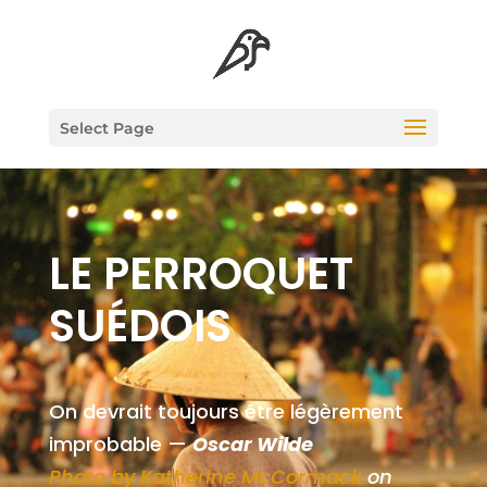
Select Page
LE PER­RO­QUET
SUÉDOIS
On devrait tou­jours être légè­re­ment
impro­bable —
Oscar Wilde
Pho­to by
Kathe­rine McCor­mack
on