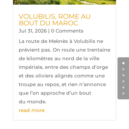
VOLU­BI­LIS, ROME AU
BOUT DU MAROC
Jul 31, 2026
| 0 Comments
La route de Mek­nès à Volu­bi­lis ne
pré­vient pas. On roule une tren­taine
de kilo­mètres au nord de la ville
impé­riale, entre des champs d’orge
et des oli­viers ali­gnés comme une
troupe au repos, et rien n’an­nonce
que l’on approche d’un bout
du monde.
read more