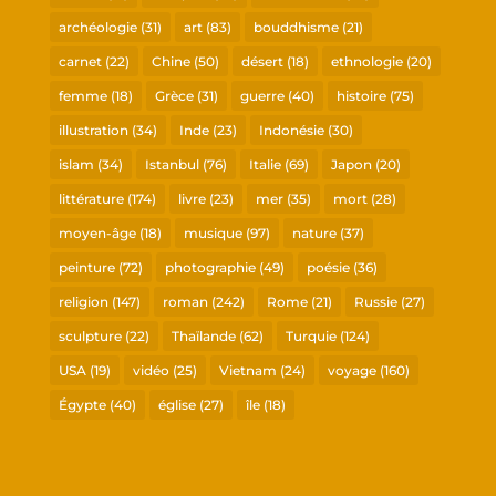
archéologie
(31)
art
(83)
bouddhisme
(21)
carnet
(22)
Chine
(50)
désert
(18)
ethnologie
(20)
femme
(18)
Grèce
(31)
guerre
(40)
histoire
(75)
illustration
(34)
Inde
(23)
Indonésie
(30)
islam
(34)
Istanbul
(76)
Italie
(69)
Japon
(20)
littérature
(174)
livre
(23)
mer
(35)
mort
(28)
moyen-âge
(18)
musique
(97)
nature
(37)
peinture
(72)
photographie
(49)
poésie
(36)
religion
(147)
roman
(242)
Rome
(21)
Russie
(27)
sculpture
(22)
Thaïlande
(62)
Turquie
(124)
USA
(19)
vidéo
(25)
Vietnam
(24)
voyage
(160)
Égypte
(40)
église
(27)
île
(18)