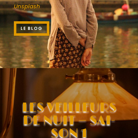
Uns­plash
LE BLOG
LES VEILLEURS
DE NUIT — SAI­
SON 1