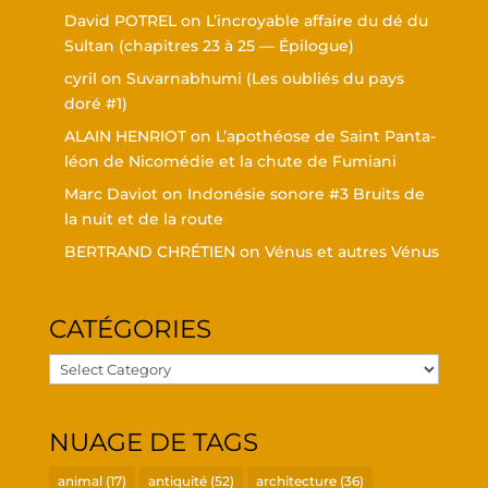
David POTREL
on
L’in­croyable affaire du dé du
Sul­tan (cha­pitres 23 à 25 — Épilogue)
cyril
on
Suvar­nabhu­mi (Les oubliés du pays
doré #1)
ALAIN HENRIOT
on
L’a­po­théose de Saint Pan­ta­
léon de Nico­mé­die et la chute de Fumiani
Marc Daviot
on
Indo­né­sie sonore #3 Bruits de
la nuit et de la route
BERTRAND CHRÉTIEN
on
Vénus et autres Vénus
CATÉ­GO­RIES
Caté­
go­
ries
NUAGE DE TAGS
animal
(17)
antiquité
(52)
architecture
(36)