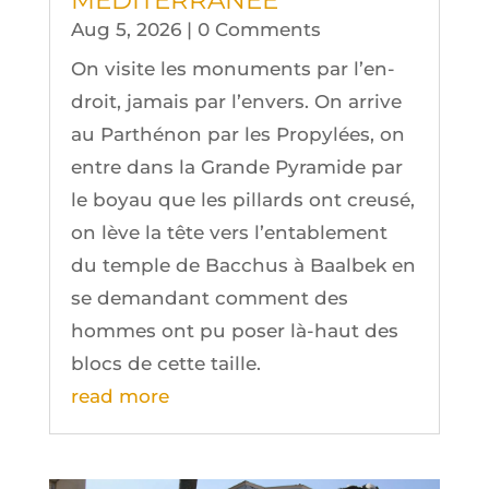
MÉDITERRANÉE
Aug 5, 2026
| 0 Comments
On visite les monu­ments par l’en­
droit, jamais par l’en­vers. On arrive
au Par­thé­non par les Pro­py­lées, on
entre dans la Grande Pyra­mide par
le boyau que les pillards ont creu­sé,
on lève la tête vers l’en­ta­ble­ment
du temple de Bac­chus à Baal­bek en
se deman­dant com­ment des
hommes ont pu poser là-haut des
blocs de cette taille.
read more