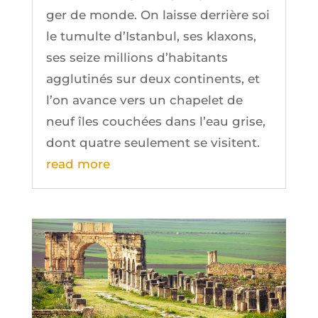
ger de monde. On laisse der­rière soi
le tumulte d’Is­tan­bul, ses klaxons,
ses seize mil­lions d’ha­bi­tants
agglu­ti­nés sur deux conti­nents, et
l’on avance vers un cha­pe­let de
neuf îles cou­chées dans l’eau grise,
dont quatre seule­ment se visitent.
read more