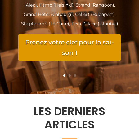
(Alep), Kämp (Hel­sin­ki), Strand (Ran­goon),
Grand Hotel (Cabourg), Gel­lért (Buda­pest),
She­pheard’s (Le Caire), Pera Palace (Istan­bul)
Pre­nez votre clef pour la sai­
son 1
LES DER­NIERS
ARTICLES