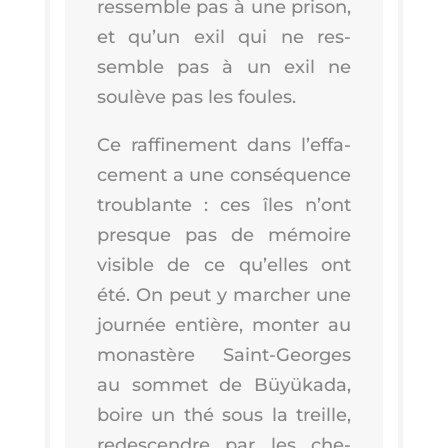
res­semble pas à une pri­son,
et qu’un exil qui ne res­
semble pas à un exil ne
sou­lève pas les foules.
Ce raf­fi­ne­ment dans l’ef­fa­
ce­ment a une consé­quence
trou­blante : ces îles n’ont
presque pas de mémoire
visible de ce qu’elles ont
été. On peut y mar­cher une
jour­née entière, mon­ter au
monas­tère Saint-Georges
au som­met de Büyü­ka­da,
boire un thé sous la treille,
redes­cendre par les che­