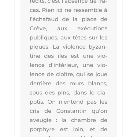
récits, c’est l’ab­sence de fra­
cas. Rien ici ne res­semble à
l’é­cha­faud de la place de
Grève, aux exé­cu­tions
publiques, aux têtes sur les
piques. La vio­lence byzan­
tine des îles est une vio­
lence d’in­té­rieur, une vio­
lence de cloître, qui se joue
der­rière des murs blancs,
sous des pins, dans le cla­
po­tis. On n’en­tend pas les
cris de Constan­tin qu’on
aveugle : la chambre de
por­phyre est loin, et de