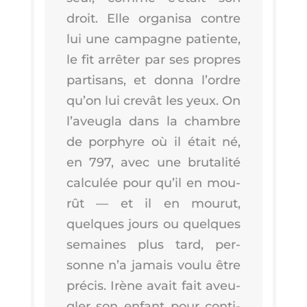
droit. Elle orga­ni­sa contre
lui une cam­pagne patiente,
le fit arrê­ter par ses propres
par­ti­sans, et don­na l’ordre
qu’on lui cre­vât les yeux. On
l’a­veu­gla dans la chambre
de por­phyre où il était né,
en 797, avec une bru­ta­li­té
cal­cu­lée pour qu’il en mou­
rût — et il en mou­rut,
quelques jours ou quelques
semaines plus tard, per­
sonne n’a jamais vou­lu être
pré­cis. Irène avait fait aveu­
gler son enfant pour conti­