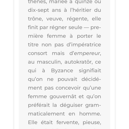
thènes, mariée à quinze ou
dix-sept ans à l’hé­ri­tier du
trône, veuve, régente, elle
finit par régner seule — pre­
mière femme à por­ter le
titre non pas d’im­pé­ra­trice
consort mais d’
empe­reur
,
au mas­cu­lin, auto­kra­tôr, ce
qui à Byzance signi­fiait
qu’on ne pou­vait déci­dé­
ment pas conce­voir qu’une
femme gou­ver­nât et qu’on
pré­fé­rait la dégui­ser gram­
ma­ti­ca­le­ment en homme.
Elle était fer­vente, pieuse,