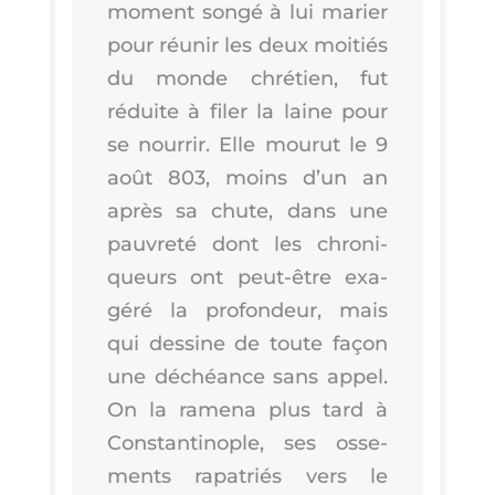
moment son­gé à lui marier
pour réunir les deux moi­tiés
du monde chré­tien, fut
réduite à filer la laine pour
se nour­rir. Elle mou­rut le 9
août 803, moins d’un an
après sa chute, dans une
pau­vre­té dont les chro­ni­
queurs ont peut-être exa­
gé­ré la pro­fon­deur, mais
qui des­sine de toute façon
une déchéance sans appel.
On la rame­na plus tard à
Constan­ti­nople, ses osse­
ments rapa­triés vers le