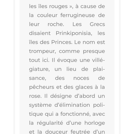
les îles rouges », à cause de
la cou­leur fer­ru­gi­neuse de
leur roche. Les Grecs
disaient Prin­ki­po­ni­sia, les
îles des Princes. Le nom est
trom­peur, comme presque
tout ici. Il évoque une vil­lé­
gia­ture, un lieu de plai­
sance, des noces de
pêcheurs et des glaces à la
rose. Il désigne d’a­bord un
sys­tème d’é­li­mi­na­tion poli­
tique qui a fonc­tion­né, avec
la régu­la­ri­té d’une hor­loge
et la dou­ceur feu­trée d’un