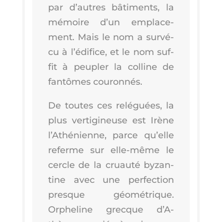
par d’autres bâti­ments, la
mémoire d’un empla­ce­
ment. Mais le nom a sur­vé­
cu à l’é­di­fice, et le nom suf­
fit à peu­pler la col­line de
fan­tômes couronnés.
De toutes ces relé­guées, la
plus ver­ti­gi­neuse est Irène
l’A­thé­nienne, parce qu’elle
referme sur elle-même le
cercle de la cruau­té byzan­
tine avec une per­fec­tion
presque géo­mé­trique.
Orphe­line grecque d’A­