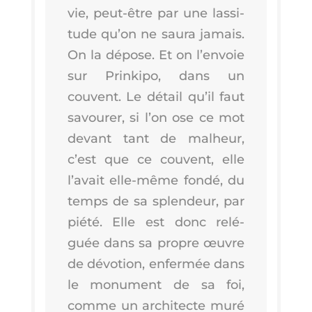
vie, peut-être par une las­si­
tude qu’on ne sau­ra jamais.
On la dépose. Et on l’en­voie
sur Prin­ki­po, dans un
couvent. Le détail qu’il faut
savou­rer, si l’on ose ce mot
devant tant de mal­heur,
c’est que ce couvent, elle
l’a­vait elle-même fon­dé, du
temps de sa splen­deur, par
pié­té. Elle est donc relé­
guée dans sa propre œuvre
de dévo­tion, enfer­mée dans
le monu­ment de sa foi,
comme un archi­tecte muré