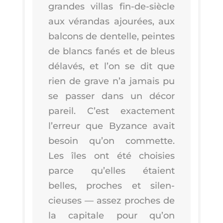
grandes vil­las fin-de-siècle
aux véran­das ajou­rées, aux
bal­cons de den­telle, peintes
de blancs fanés et de bleus
déla­vés, et l’on se dit que
rien de grave n’a jamais pu
se pas­ser dans un décor
pareil. C’est exac­te­ment
l’er­reur que Byzance avait
besoin qu’on com­mette.
Les îles ont été choi­sies
parce qu’elles étaient
belles, proches et silen­
cieuses — assez proches de
la capi­tale pour qu’on