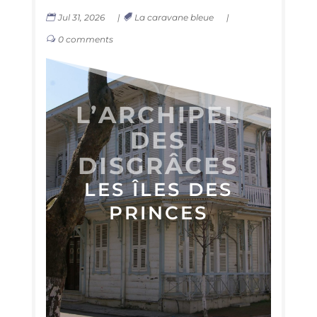
Jul 31, 2026
|
La caravane bleue
|
0 comments
L’AR­CHI­PEL
DES
DISGRÂCES
LES ÎLES DES
PRINCES