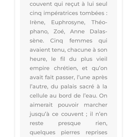
couvent qui reçut à lui seul
cinq impé­ra­trices tom­bées :
Irène, Euphro­syne, Théo­
pha­no, Zoé, Anne Dalas­
sène. Cinq femmes qui
avaient tenu, cha­cune à son
heure, le fil du plus vieil
empire chré­tien, et qu’on
avait fait pas­ser, l’une après
l’autre, du palais sacré à la
cel­lule au bord de l’eau. On
aime­rait pou­voir mar­cher
jus­qu’à ce couvent ; il n’en
reste presque rien,
quelques pierres reprises