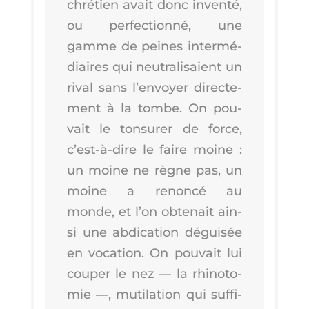
chré­tien avait donc inven­té,
ou per­fec­tion­né, une
gamme de peines inter­mé­
diaires qui neu­tra­li­saient un
rival sans l’en­voyer direc­te­
ment à la tombe. On pou­
vait le ton­su­rer de force,
c’est-à-dire le faire moine :
un moine ne règne pas, un
moine a renon­cé au
monde, et l’on obte­nait ain­
si une abdi­ca­tion dégui­sée
en voca­tion. On pou­vait lui
cou­per le nez — la rhi­no­to­
mie —, muti­la­tion qui suf­fi­