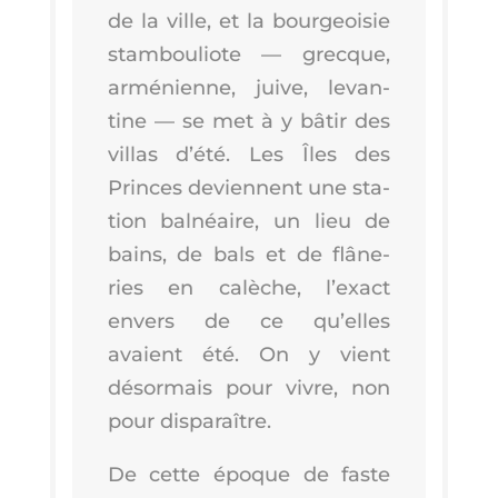
de la ville, et la bour­geoi­sie
stam­bou­liote — grecque,
armé­nienne, juive, levan­
tine — se met à y bâtir des
vil­las d’é­té. Les Îles des
Princes deviennent une sta­
tion bal­néaire, un lieu de
bains, de bals et de flâ­ne­
ries en calèche, l’exact
envers de ce qu’elles
avaient été. On y vient
désor­mais pour vivre, non
pour disparaître.
De cette époque de faste