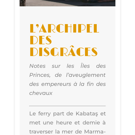
L’AR­CHI­PEL
DES
DISGRÂCES
Notes sur les Îles des
Princes, de l’a­veu­gle­ment
des empe­reurs à la fin des
chevaux
Le fer­ry part de Kaba­taş et
met une heure et demie à
tra­ver­ser la mer de Mar­ma­