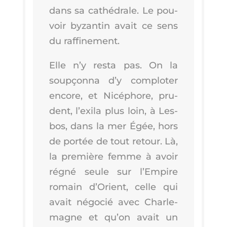
dans sa cathé­drale. Le pou­
voir byzan­tin avait ce sens
du raffinement.
Elle n’y res­ta pas. On la
soup­çon­na d’y com­plo­ter
encore, et Nicé­phore, pru­
dent, l’exi­la plus loin, à Les­
bos, dans la mer Égée, hors
de por­tée de tout retour. Là,
la pre­mière femme à avoir
régné seule sur l’Em­pire
romain d’O­rient, celle qui
avait négo­cié avec Char­le­
magne et qu’on avait un