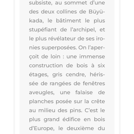
sub­siste, au som­met d’une
des deux col­lines de Büyü­
ka­da, le bâti­ment le plus
stu­pé­fiant de l’ar­chi­pel, et
le plus révé­la­teur de ses iro­
nies super­po­sées. On l’a­per­
çoit de loin : une immense
construc­tion de bois à six
étages, gris cendre, héris­
sée de ran­gées de fenêtres
aveugles, une falaise de
planches posée sur la crête
au milieu des pins. C’est le
plus grand édi­fice en bois
d’Eu­rope, le deuxième du