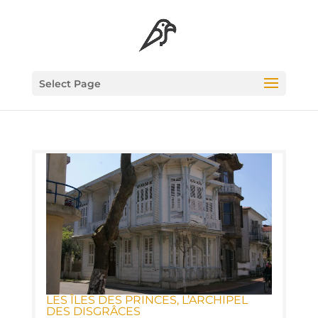
Select Page
LES ÎLES DES PRINCES, L’AR­CHI­PEL
DES DISGRÂCES