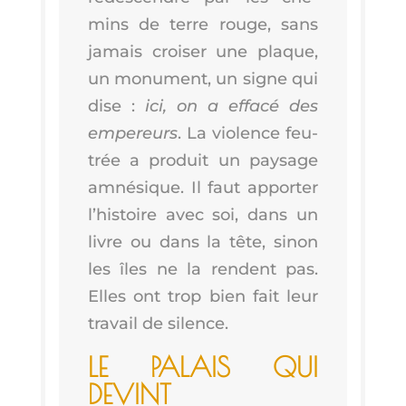
mins de terre rouge, sans
jamais croi­ser une plaque,
un monu­ment, un signe qui
dise :
ici, on a effa­cé des
empe­reurs
. La vio­lence feu­
trée a pro­duit un pay­sage
amné­sique. Il faut appor­ter
l’his­toire avec soi, dans un
livre ou dans la tête, sinon
les îles ne la rendent pas.
Elles ont trop bien fait leur
tra­vail de silence.
LE PALAIS QUI
DEVINT