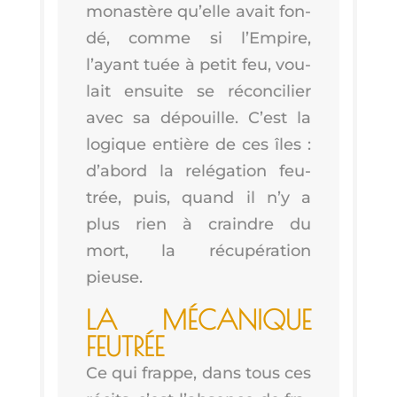
monas­tère qu’elle avait fon­
dé, comme si l’Em­pire,
l’ayant tuée à petit feu, vou­
lait ensuite se récon­ci­lier
avec sa dépouille. C’est la
logique entière de ces îles :
d’a­bord la relé­ga­tion feu­
trée, puis, quand il n’y a
plus rien à craindre du
mort, la récu­pé­ra­tion
pieuse.
LA MÉCA­NIQUE
FEUTRÉE
Ce qui frappe, dans tous ces