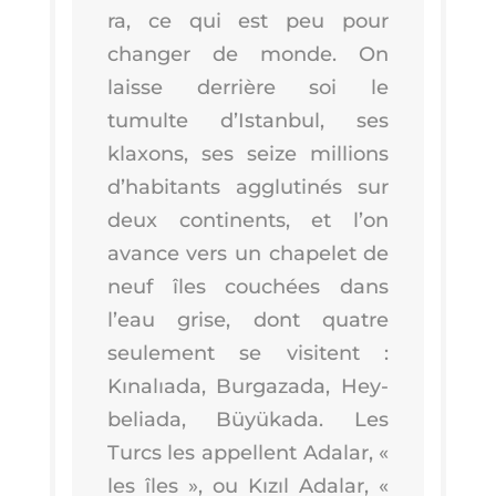
ra, ce qui est peu pour
chan­ger de monde. On
laisse der­rière soi le
tumulte d’Is­tan­bul, ses
klaxons, ses seize mil­lions
d’ha­bi­tants agglu­ti­nés sur
deux conti­nents, et l’on
avance vers un cha­pe­let de
neuf îles cou­chées dans
l’eau grise, dont quatre
seule­ment se visitent :
Kınalıa­da, Bur­ga­za­da, Hey­
be­lia­da, Büyü­ka­da. Les
Turcs les appellent Ada­lar, «
les îles », ou Kızıl Ada­lar, «