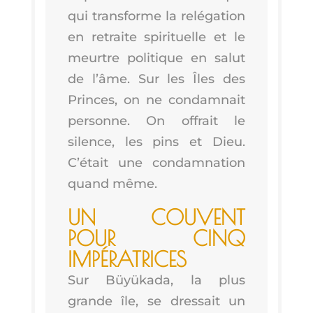
qui trans­forme la relé­ga­tion
en retraite spi­ri­tuelle et le
meurtre poli­tique en salut
de l’âme. Sur les Îles des
Princes, on ne condam­nait
per­sonne. On offrait le
silence, les pins et Dieu.
C’é­tait une condam­na­tion
quand même.
UN COUVENT
POUR CINQ
IMPÉRATRICES
Sur Büyü­ka­da, la plus
grande île, se dres­sait un