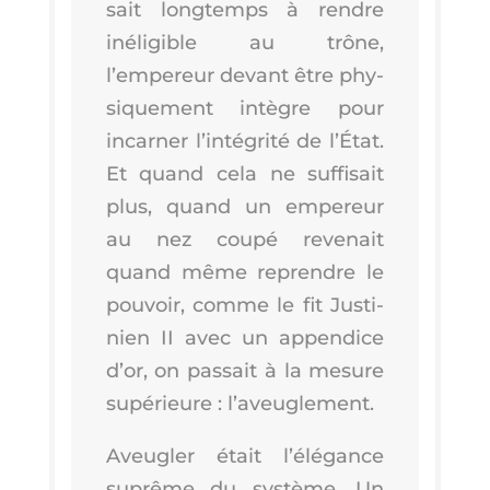
sait long­temps à rendre
inéli­gible au trône,
l’empereur devant être phy­
si­que­ment intègre pour
incar­ner l’in­té­gri­té de l’É­tat.
Et quand cela ne suf­fi­sait
plus, quand un empe­reur
au nez cou­pé reve­nait
quand même reprendre le
pou­voir, comme le fit Jus­ti­
nien II avec un appen­dice
d’or, on pas­sait à la mesure
supé­rieure : l’aveuglement.
Aveu­gler était l’é­lé­gance
suprême du sys­tème. Un