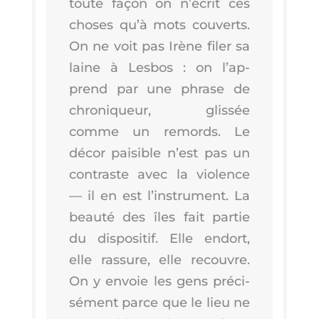
toute façon on n’é­crit ces
choses qu’à mots cou­verts.
On ne voit pas Irène filer sa
laine à Les­bos : on l’ap­
prend par une phrase de
chro­ni­queur, glis­sée
comme un remords. Le
décor pai­sible n’est pas un
contraste avec la vio­lence
— il en est l’ins­tru­ment. La
beau­té des îles fait par­tie
du dis­po­si­tif. Elle endort,
elle ras­sure, elle recouvre.
On y envoie les gens pré­ci­
sé­ment parce que le lieu ne