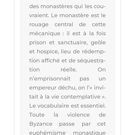
des monas­tères qui les cou­
vraient. Le monas­tère est le
rouage cen­tral de cette
méca­nique : il est à la fois
pri­son et sanc­tuaire, geôle
et hos­pice, lieu de rédemp­
tion affi­ché et de séques­tra­
tion réelle. On
n’emprisonnait pas un
empe­reur déchu, on l’« invi­
tait à la vie contem­pla­tive ».
Le voca­bu­laire est essen­tiel.
Toute la vio­lence de
Byzance passe par cet
euphé­misme monas­tique