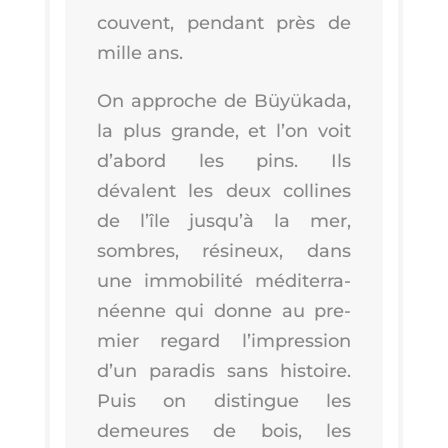
couvent, pen­dant près de
mille ans.
On approche de Büyü­ka­da,
la plus grande, et l’on voit
d’a­bord les pins. Ils
dévalent les deux col­lines
de l’île jus­qu’à la mer,
sombres, rési­neux, dans
une immo­bi­li­té médi­ter­ra­
néenne qui donne au pre­
mier regard l’im­pres­sion
d’un para­dis sans his­toire.
Puis on dis­tingue les
demeures de bois, les