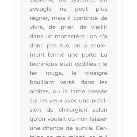
aveugle ne peut plus
régner, mais il conti­nue de
vivre, de prier, de vieillir
dans un monas­tère ; on n’a
donc pas tué, on a seule­
ment fer­mé une porte. La
tech­nique était codi­fiée : le
fer rouge, le vinaigre
bouillant ver­sé dans les
orbites, ou la lame pas­sée
sur les yeux avec une pré­ci­
sion de chi­rur­gien selon
qu’on vou­lait ou non lais­ser
une chance de sur­vie. Cer­