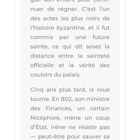
nuer de régner. C’est l’un
des actes les plus noirs de
l’his­toire byzan­tine, et il fut
com­mis par une future
sainte, ce qui dit assez la
dis­tance entre la sain­te­té
offi­cielle et la véri­té des
cou­loirs du palais.
Cinq ans plus tard, la roue
tourne. En 802, son ministre
des Finances, un cer­tain
Nicé­phore, mène un coup
d’É­tat. Irène ne résiste pas
— peut-être pour sau­ver sa