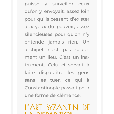
puisse y sur­veiller ceux
qu’on y envoyait, assez loin
pour qu’ils cessent d’exis­ter
aux yeux du pou­voir, assez
silen­cieuses pour qu’on n’y
entende jamais rien. Un
archi­pel n’est pas seule­
ment un lieu. C’est un ins­
tru­ment. Celui-ci ser­vait à
faire dis­pa­raître les gens
sans les tuer, ce qui à
Constan­ti­nople pas­sait pour
une forme de clémence.
L’ART BYZAN­TIN DE