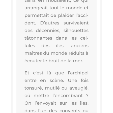
tains en mou­raient, ce qui
arran­geait tout le monde et
per­met­tait de plai­der l’ac­ci­
dent. D’autres sur­vi­vaient
des décen­nies, sil­houettes
tâton­nantes dans les cel­
lules des îles, anciens
maîtres du monde réduits à
écou­ter le bruit de la mer.
Et c’est là que l’ar­chi­pel
entre en scène. Une fois
ton­su­ré, muti­lé ou aveu­glé,
où mettre l’en­com­brant ?
On l’en­voyait sur les îles,
dans l’un des cou­vents ou