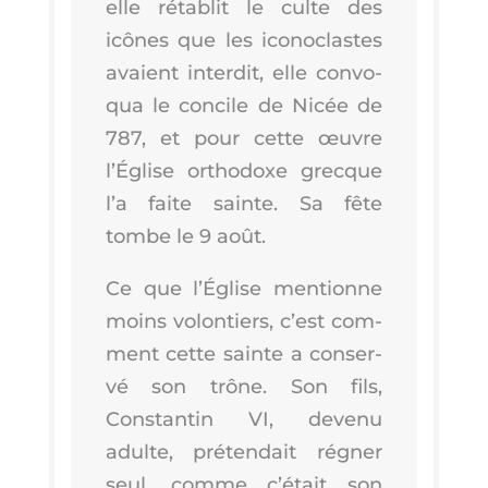
elle réta­blit le culte des
icônes que les ico­no­clastes
avaient inter­dit, elle convo­
qua le concile de Nicée de
787, et pour cette œuvre
l’É­glise ortho­doxe grecque
l’a faite sainte. Sa fête
tombe le 9 août.
Ce que l’É­glise men­tionne
moins volon­tiers, c’est com­
ment cette sainte a conser­
vé son trône. Son fils,
Constan­tin VI, deve­nu
adulte, pré­ten­dait régner
seul, comme c’é­tait son