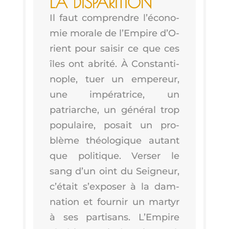
LA DISPARITION
Il faut com­prendre l’é­co­no­
mie morale de l’Em­pire d’O­
rient pour sai­sir ce que ces
îles ont abri­té. À Constan­ti­
nople, tuer un empe­reur,
une impé­ra­trice, un
patriarche, un géné­ral trop
popu­laire, posait un pro­
blème théo­lo­gique autant
que poli­tique. Ver­ser le
sang d’un oint du Sei­gneur,
c’é­tait s’ex­po­ser à la dam­
na­tion et four­nir un mar­tyr
à ses par­ti­sans. L’Em­pire