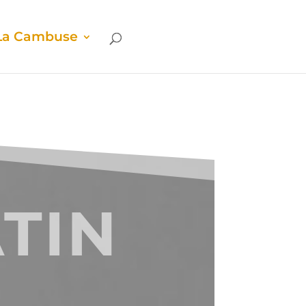
La Cam­buse
TIN