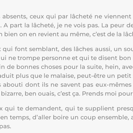
s absents, ceux qui par lâche­té ne viennent 
son. A part la lâche­té, je ne vois pas. La peur 
h bien on en revient au même, c’est de la lâc
x qui font sem­blant, des lâches aus­si, un s
qui ne trompe per­sonne et qui te disent bo
in de bonnes choses pour la suite, hein, av
­duit plus que le malaise, peut-être un petit 
s abou­ti dont ils ne savent pas eux-mêmes 
 bizarre, ben ouais, c’est ça. Prends moi pour
ux qui te demandent, qui te sup­plient presq
en temps, d’al­ler boire un coup ensemble, a
 pas.