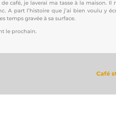
 de café, je lave­rai ma tasse à la mai­son. Il 
A part l’his­toire que j’ai bien vou­lu y écri
s temps gra­vée à sa surface.
nt le prochain.
Café s