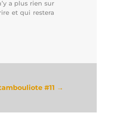
n’y a plus rien sur
re et qui res­te­ra
tam­bou­liote #11
→