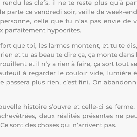
jà ren­du les clefs, il ne te reste plus qu’à par
parte ce ven­dre­di soir, veille de week-end.
per­sonne, celle que tu n’as pas envie de vo
 par­fai­te­ment hypocrites.
 fort que toi, les larmes montent, et tu te di
 rien et tu as beau te dire ça, ça monte dans 
uillent et il n’y a rien à faire, ça sort tout se
au­teuil à regar­der le cou­loir vide, lumière é
se pas­se­ra plus rien, c’est fini. On aban­don
velle his­toire s’ouvre et celle-ci se ferme.
che­vê­trées, deux réa­li­tés pré­sentes ne p
 sont des choses qui n’ar­rivent pas.