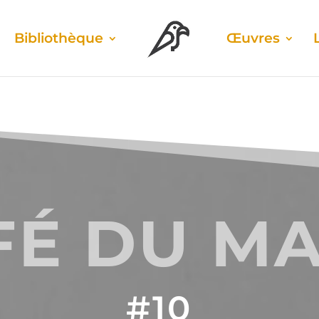
Biblio­thèque
Œuvres
FÉ DU MA
#10