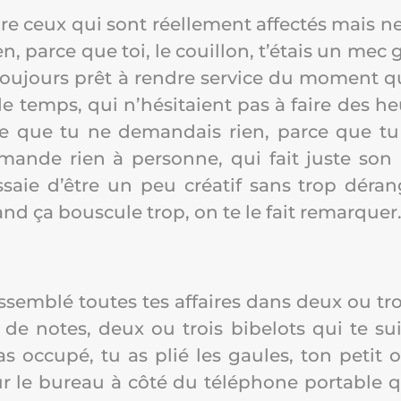
ore ceux qui sont réel­le­ment affec­tés mais 
n, parce que toi, le couillon, t’é­tais un mec g
­jours prêt à rendre ser­vice du moment que
e temps, qui n’hé­si­taient pas à faire des
e que tu ne deman­dais rien, parce que t
emande rien à per­sonne, qui fait juste son
saie d’être un peu créa­tif sans trop déran­g
nd ça bous­cule trop, on te le fait remarquer
as­sem­blé toutes tes affaires dans deux ou troi
 de notes, deux ou trois bibe­lots qui te su
 occu­pé, tu as plié les gaules, ton petit or
r le bureau à côté du télé­phone por­table 