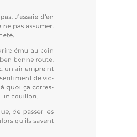
pas. J’es­saie d’en
de ne pas assu­mer,
heté.
ou­rire ému au coin
n ben bonne route,
ec un air empreint
sen­ti­ment de vic­
à quoi ça cor­res­
 un couillon.
ue, de pas­ser les
lors qu’ils savent