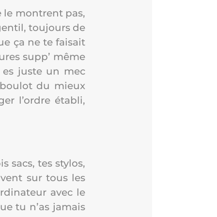
ne le montrent pas,
en­til, tou­jours de
 ça ne te fai­sait
 heures supp’ même
u es juste un mec
 bou­lot du mieux
er l’ordre éta­bli,
.
s sacs, tes sty­los,
ivent sur tous les
di­na­teur avec le
que tu n’as jamais