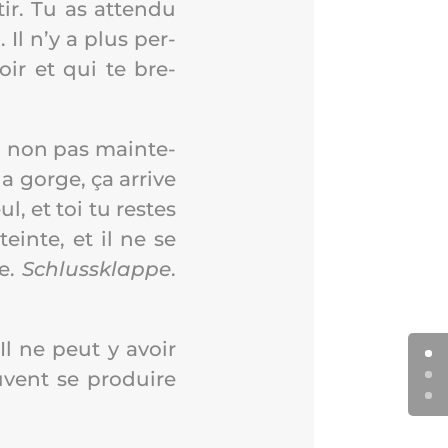
­tir. Tu as atten­du
 Il n’y a plus per­
ir et qui te bre­
s, non pas main­te­
la gorge, ça arrive
ul, et toi tu restes
teinte, et il ne se
ne.
Schlussk­lappe
.
 Il ne peut y avoir
euvent se pro­duire