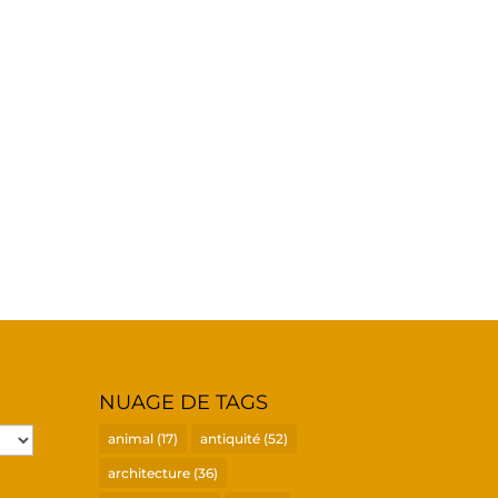
NUAGE DE TAGS
animal
(17)
antiquité
(52)
architecture
(36)