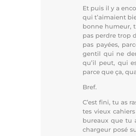
Et puis il y a enc
qui t’ai­maient bie
bonne humeur, tou
pas perdre trop d
pas payées, parc
gen­til qui ne d
qu’il peut, qui es
parce que ça, qua
Bref.
C’est fini, tu as r
tes vieux cahiers
bureaux que tu as
char­geur posé su