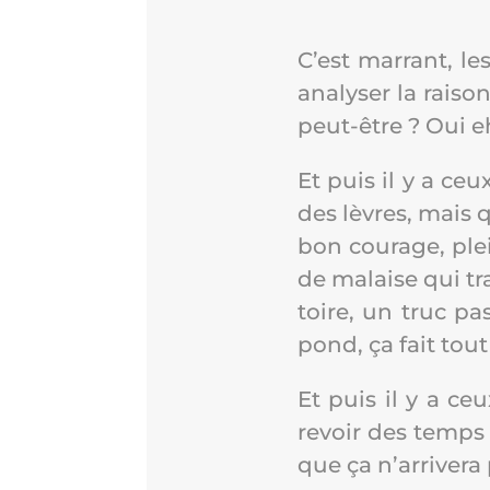
C’est mar­rant, le
ana­ly­ser la rai­
peut-être ? Oui e
Et puis il y a ceu
des lèvres, mais 
bon cou­rage, ple
de malaise qui tra
toire, un truc pa
pond, ça fait tout
Et puis il y a ce
revoir des temps 
que ça n’ar­ri­ve­ra