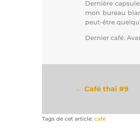
Der­nière cap­sule
mon bureau blanc. 
peut-être quelque
Der­nier café. Ava
←
Café thaï #9
Tags de cet article:
café