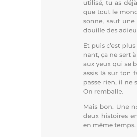
uti­li­sé, tu as dé
que tout le monde 
sonne, sauf une 
douille des adieux
Et puis c’est plus
nant, ça ne sert à
aux yeux qui se bro
assis là sur ton f
passe rien, il ne 
On remballe.
Mais bon. Une nou­
deux his­toires en
en même temps. Ce