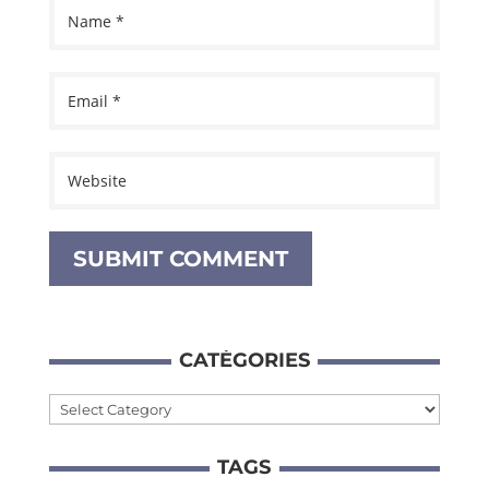
CATÉ­GO­RIES
Caté­
go­
TAGS
ries