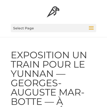
Select Page
EXPO­SI­TION UN
TRAIN POUR LE
YUN­NAN —
GEORGES-
AUGUSTE MAR­
BOTTE — À