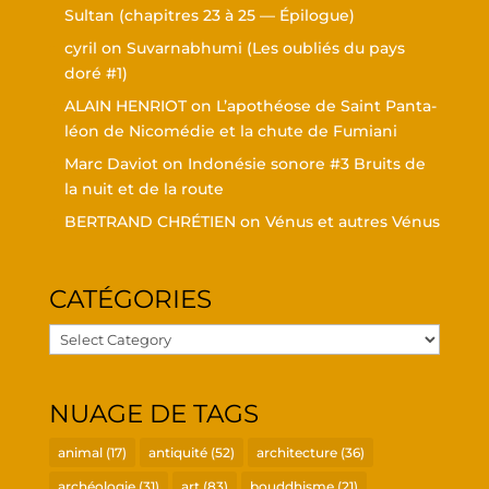
Sul­tan (cha­pitres 23 à 25 — Épilogue)
cyril
on
Suvar­nabhu­mi (Les oubliés du pays
doré #1)
ALAIN HENRIOT
on
L’a­po­théose de Saint Pan­ta­
léon de Nico­mé­die et la chute de Fumiani
Marc Daviot
on
Indo­né­sie sonore #3 Bruits de
la nuit et de la route
BERTRAND CHRÉTIEN
on
Vénus et autres Vénus
CATÉ­GO­RIES
Caté­
go­
ries
NUAGE DE TAGS
animal
(17)
antiquité
(52)
architecture
(36)
archéologie
(31)
art
(83)
bouddhisme
(21)