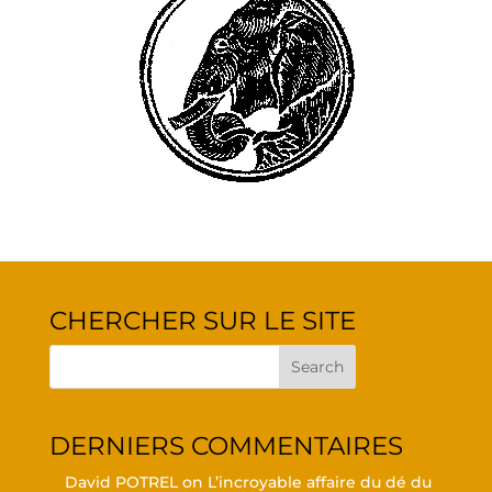
CHER­CHER SUR LE SITE
DER­NIERS COMMENTAIRES
David POTREL
on
L’in­croyable affaire du dé du