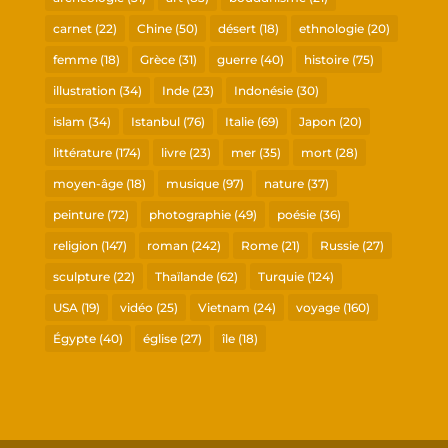
carnet
(22)
Chine
(50)
désert
(18)
ethnologie
(20)
femme
(18)
Grèce
(31)
guerre
(40)
histoire
(75)
illustration
(34)
Inde
(23)
Indonésie
(30)
islam
(34)
Istanbul
(76)
Italie
(69)
Japon
(20)
littérature
(174)
livre
(23)
mer
(35)
mort
(28)
moyen-âge
(18)
musique
(97)
nature
(37)
peinture
(72)
photographie
(49)
poésie
(36)
religion
(147)
roman
(242)
Rome
(21)
Russie
(27)
sculpture
(22)
Thaïlande
(62)
Turquie
(124)
USA
(19)
vidéo
(25)
Vietnam
(24)
voyage
(160)
Égypte
(40)
église
(27)
île
(18)