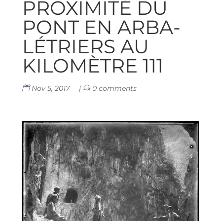
PROXI­MI­TÉ DU
PONT EN ARBA­
LÉ­TRIERS AU
KILO­MÈTRE 111
Nov 5, 2017
|
0 comments