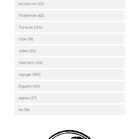
sculpture
(22)
Thaïlande
(62)
Turquie
(124)
USA
(19)
vidéo
(25)
Vietnam
(24)
voyage
(160)
Égypte
(40)
église
(27)
île
(18)