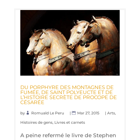
DU POR­PHYRE DES MON­TAGNES DE
FUMÉE, DE SAINT POLY­EUCTE ET DE
L’HIS­TOIRE SECRÈTE DE PRO­COPE DE
CÉSARÉE
by
Romuald Le Peru
|
Mar 27, 2015
|
Arts
,
Histoires de gens
,
Livres et carnets
A peine refermé le livre de Stephen