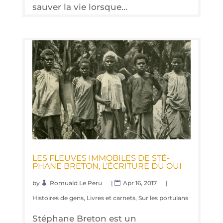
sauver la vie lorsque...
LES FLEUVES IMMO­BILES DE STÉ­
PHANE BRE­TON, L’É­CRI­TURE DU OUI
by
Romuald Le Peru
|
Apr 16, 2017
|
Histoires de gens
,
Livres et carnets
,
Sur les portulans
Stéphane Breton est un