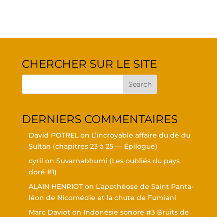
CHER­CHER SUR LE SITE
DER­NIERS COMMENTAIRES
David POTREL
on
L’in­croyable affaire du dé du
Sul­tan (cha­pitres 23 à 25 — Épilogue)
cyril
on
Suvar­nabhu­mi (Les oubliés du pays
doré #1)
ALAIN HENRIOT
on
L’a­po­théose de Saint Pan­ta­
léon de Nico­mé­die et la chute de Fumiani
Marc Daviot
on
Indo­né­sie sonore #3 Bruits de