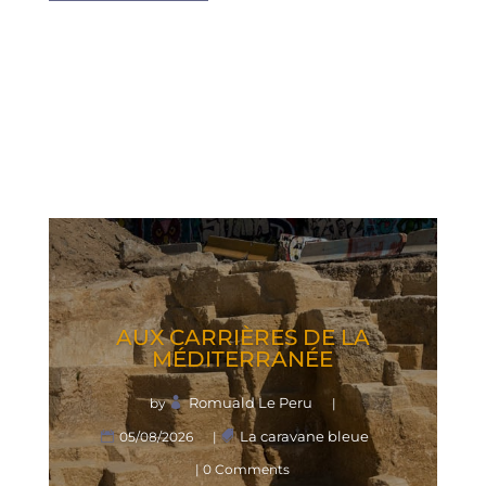
AUX CAR­RIÈRES DE LA
MÉDITERRANÉE
Romuald Le Peru
by
|
La caravane bleue
05/08/2026
|
| 0 Comments