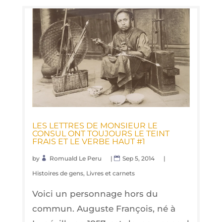
LES LETTRES DE MON­SIEUR LE
CONSUL ONT TOU­JOURS LE TEINT
FRAIS ET LE VERBE HAUT #1
by
Romuald Le Peru
|
Sep 5, 2014
|
Histoires de gens
,
Livres et carnets
Voici un personnage hors du
commun. Auguste François, né à