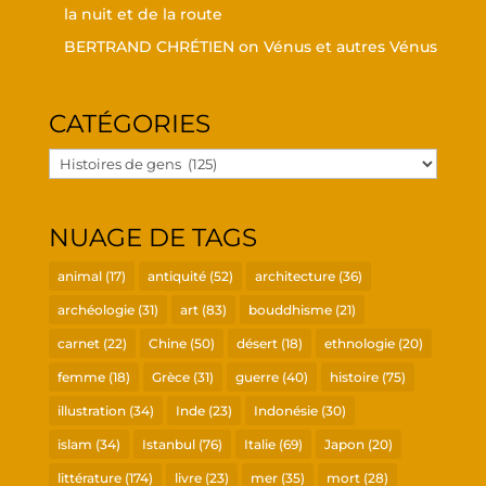
la nuit et de la route
BERTRAND CHRÉTIEN
on
Vénus et autres Vénus
CATÉ­GO­RIES
Caté­
go­
ries
NUAGE DE TAGS
animal
(17)
antiquité
(52)
architecture
(36)
archéologie
(31)
art
(83)
bouddhisme
(21)
carnet
(22)
Chine
(50)
désert
(18)
ethnologie
(20)
femme
(18)
Grèce
(31)
guerre
(40)
histoire
(75)
illustration
(34)
Inde
(23)
Indonésie
(30)
islam
(34)
Istanbul
(76)
Italie
(69)
Japon
(20)
littérature
(174)
livre
(23)
mer
(35)
mort
(28)