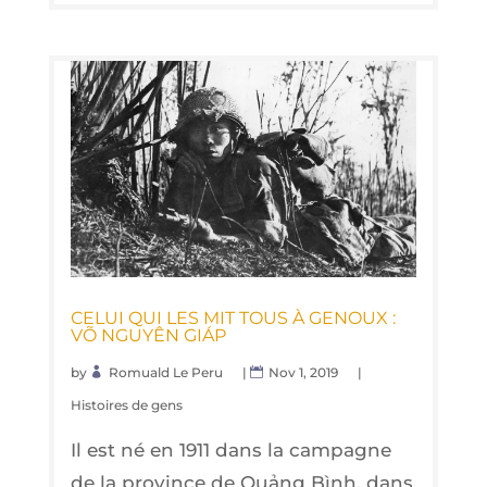
CELUI QUI LES MIT TOUS À GENOUX :
VÕ NGUYÊN GIÁP
by
Romuald Le Peru
|
Nov 1, 2019
|
Histoires de gens
Il est né en 1911 dans la cam­pagne
de la pro­vince de Quảng Bình, dans