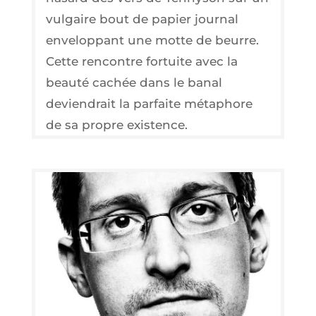
vul­gaire bout de papier jour­nal
enve­lop­pant une motte de beurre.
Cette ren­contre for­tuite avec la
beau­té cachée dans le banal
devien­drait la par­faite méta­phore
de sa propre existence.