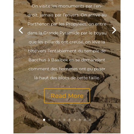
On visite les monu­ments par l’en­
droit, jamais par l’en­vers. On arrive au
Par­thé­non par les Pro­py­lées, on entre
dans la Grande Pyra­mide par le boyau
que les pillards ont creu­sé, on lève la
tête vers l’en­ta­ble­ment du temple de
Bac­chus à Baal­bek en se deman­dant
com­ment des hommes ont pu poser
là-haut des blocs de cette taille.
Read More