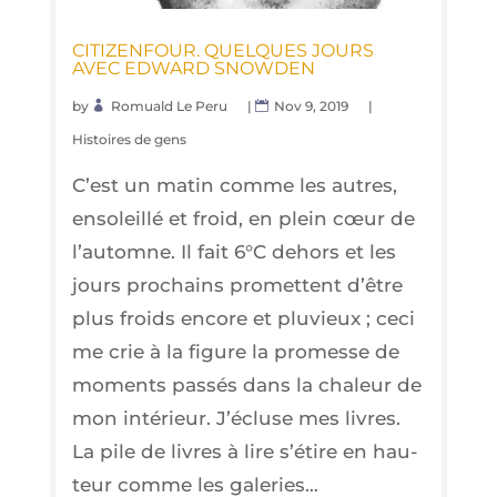
CITI­ZEN­FOUR. QUELQUES JOURS
AVEC EDWARD SNOWDEN
by
Romuald Le Peru
|
Nov 9, 2019
|
Histoires de gens
C’est un matin comme les autres,
enso­leillé et froid, en plein cœur de
l’automne. Il fait 6°C dehors et les
jours pro­chains pro­mettent d’être
plus froids encore et plu­vieux ; ceci
me crie à la figure la pro­messe de
moments pas­sés dans la cha­leur de
mon inté­rieur. J’écluse mes livres.
La pile de livres à lire s’étire en hau­
teur comme les galeries…