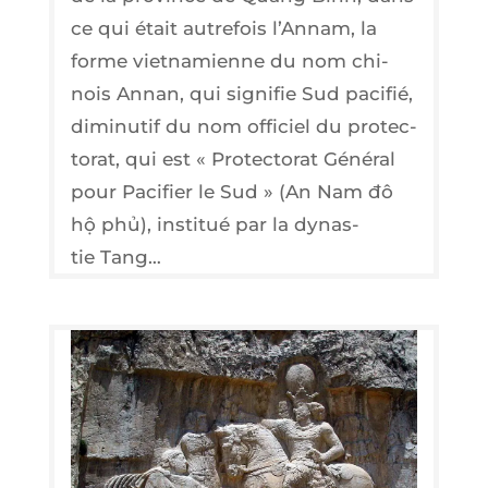
ce qui était autre­fois l’Annam, la
forme viet­na­mienne du nom chi­
nois Annan, qui signi­fie Sud paci­fié,
dimi­nu­tif du nom offi­ciel du pro­tec­
to­rat, qui est « Pro­tec­to­rat Géné­ral
pour Paci­fier le Sud » (An Nam đô
hộ phủ), ins­ti­tué par la dynas­
tie Tang…