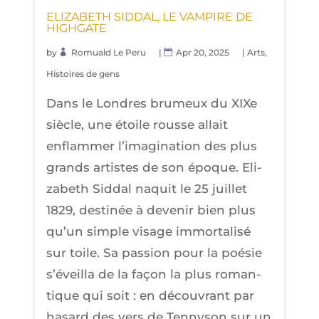
ELI­ZA­BETH SID­DAL, LE VAM­PIRE DE
HIGHGATE
by
Romuald Le Peru
|
Apr 20, 2025
|
Arts
,
Histoires de gens
Dans le Londres bru­meux du XIXe
siècle, une étoile rousse allait
enflam­mer l’i­ma­gi­na­tion des plus
grands artistes de son époque. Eli­
za­beth Sid­dal naquit le 25 juillet
1829, des­ti­née à deve­nir bien plus
qu’un simple visage immor­ta­li­sé
sur toile. Sa pas­sion pour la poé­sie
s’é­veilla de la façon la plus roman­
tique qui soit : en décou­vrant par
hasard des vers de Ten­ny­son sur un