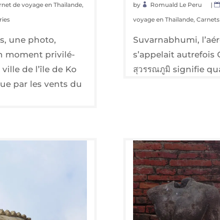
rnet de voyage en Thaïlande
,
by
Romuald Le Peru
|
ries
voyage en Thaïlande
,
Carnets 
s, une pho­to,
Suvar­nabhu­mi, l’aé­ro
moment pri­vi­lé­
s’ap­pe­lait autre­f
ville de l’île de Ko
สุวรรณภูมิ signi­fie 
tue par les vents du