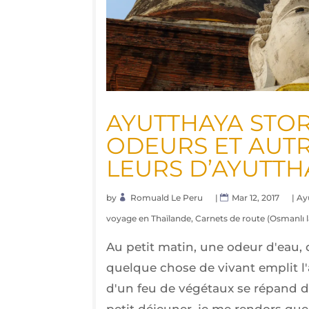
AYUT­THAYA STO­R
ODEURS ET AUTR
LEURS D’AYUTTH
by
Romuald Le Peru
|
Mar 12, 2017
|
Ay
voyage en Thaïlande
,
Carnets de route (Osmanlı l
Au petit matin, une odeur d'eau, 
quelque chose de vivant emplit l'a
d'un feu de végétaux se répand 
petit déjeuner, je me rendors qu