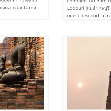
contraire. Du nord d
miers instants me
Lopburi (แม่น้ำ ลพบุรี
ouest descend la m