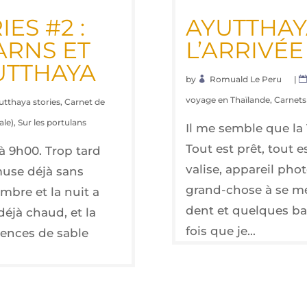
IES #2 :
AYUT­THAYA
ARNS ET
L’AR­RI­V
UTTHAYA
by
Romuald Le Peru
|
voyage en Thaïlande
,
Carnets 
utthaya stories
,
Carnet de
ale)
,
Sur les portulans
Il me semble que la 
Tout est prêt, tout e
jà 9h00. Trop tard
valise, appareil phot
muse déjà sans
grand-chose à se met
ambre et la nuit a
dent et quelques bah
déjà chaud, et la
fois que je...
rences de sable