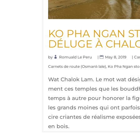
KO PHA NGAN STO
DÉLUGE À CHAL
by
Romuald Le Peru
|
May 8, 2019
|
Ca
Carnets de route (Osmanlı lale)
,
Ko Pha Ngan sto
Wat Cha­lok Lam. Le mot wat désign
ment ces temples que les boud­dh
temps à autre pour hono­rer la fi
les grands moines qui ont par­fois
cire criantes de réa­lisme expo­sé
en bois.