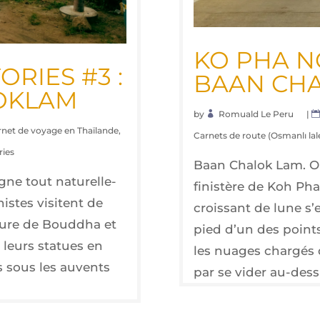
KO PHA NG
­RIES #3 :
BAAN CHA
OKLAM
by
Romuald Le Peru
|
rnet de voyage en Thaïlande
,
Carnets de route (Osmanlı lal
ries
Baan Cha­lok Lam. On 
e tout natu­rel­le­
finis­tère de Koh Ph
istes visitent de
crois­sant de lune s
gure de Boud­dha et
pied d’un des point
 leurs sta­tues en
les nuages char­gés 
es sous les auvents
par se vider au-des­