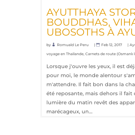
AYUT­THAYA STO­R
BOUD­DHAS, VIH
UBO­SOTHS À AY
by
Romuald Le Peru
|
Feb 12, 2017
|
Ay
voyage en Thaïlande
,
Carnets de route (Osmanlı l
Lorsque j'ouvre les yeux, il est dé
pour moi, le monde alentour s'a
m'attendre. Il fait bon dans la ch
été reposante, mais dehors il fait 
lumière du matin revêt des appa
marécageux, un...