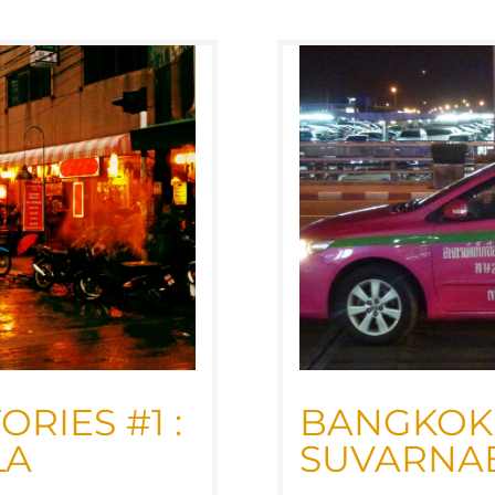
­RIES #1 :
BANG­KOK S
LA
SUVAR­NA