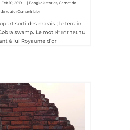
Feb 10, 2019
|
Bangkok stories
,
Carnet de
de route (Osmanlı lale)
­port sor­ti des marais ; le ter­rain
ois Cobra swamp. Le mot ท่าอากาศยาน
quant à lui Royaume d’or