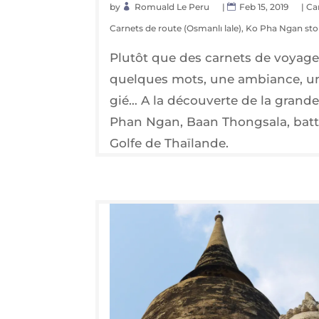
by
Romuald Le Peru
|
Feb 15, 2019
|
Ca
Carnets de route (Osmanlı lale)
,
Ko Pha Ngan sto
Plu­tôt que des car­nets de voyage
quelques mots, une ambiance, un 
gié… A la décou­verte de la grande 
Phan Ngan, Baan Thong­sa­la, bat­
Golfe de Thaïlande.