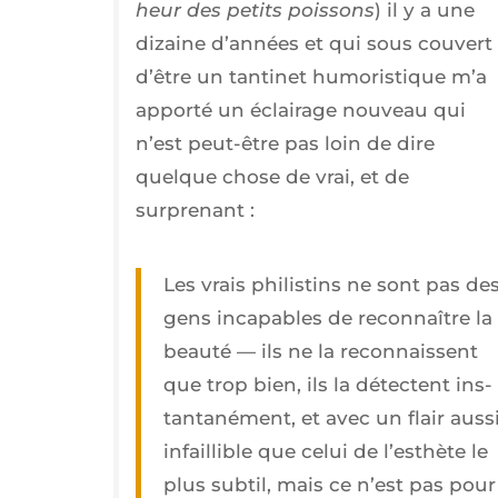
heur des petits pois­sons
) il y a une
dizaine d’an­nées et qui sous cou­vert
d’être un tan­ti­net humo­ris­tique m’a
appor­té un éclai­rage nou­veau qui
n’est peut-être pas loin de dire
quelque chose de vrai, et de
surprenant :
Les vrais phi­lis­tins ne sont pas de
gens inca­pables de recon­naître la
beau­té — ils ne la recon­naissent
que trop bien, ils la détectent ins­
tan­ta­né­ment, et avec un flair aus­s
infaillible que celui de l’es­thète le
plus sub­til, mais ce n’est pas pour