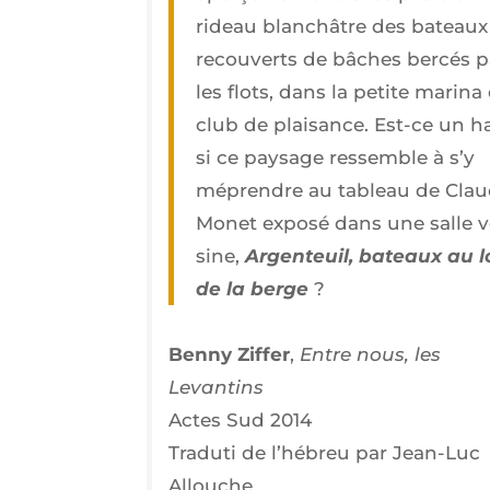
rideau blan­châtre des bateaux
recou­verts de bâches ber­cés p
les flots, dans la petite mari­na
club de plai­sance. Est-ce un h
si ce pay­sage res­semble à s’y
méprendre au tableau de Cla
Monet expo­sé dans une salle v
sine,
Argen­teuil, bateaux au 
de la berge
?
Ben­ny Zif­fer
,
Entre nous, les
Levantins
Actes Sud 2014
Tra­du­ti de l’hé­breu par Jean-Luc
Allouche