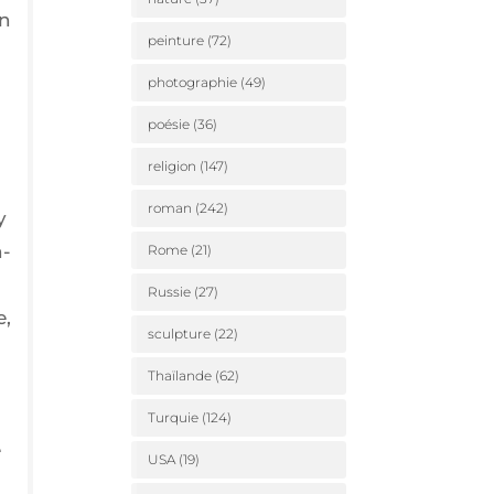
on
peinture
(72)
photographie
(49)
poésie
(36)
religion
(147)
roman
(242)
y
n­
Rome
(21)
Russie
(27)
e,
sculpture
(22)
Thaïlande
(62)
Turquie
(124)
e
USA
(19)