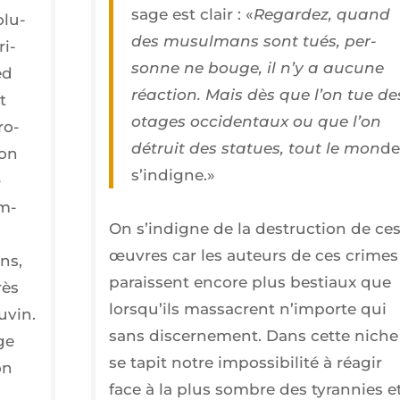
sage est clair : «
Regar­dez, quand
­lu­
des musul­mans sont tués, per­
ri­
sonne ne bouge, il n’y a aucune
ed
réac­tion. Mais dès que l’on tue de
t
otages occi­den­taux ou que l’on
ro­
détruit des sta­tues, tout le mon
de
son
s’indigne.»
­
em­
On s’in­digne de la des­truc­tion de ce
œuvres car les auteurs de ces crimes
ns,
paraissent encore plus bes­tiaux que
rès
lors­qu’ils mas­sacrent n’im­porte qui
uvin.
sans dis­cer­ne­ment. Dans cette niche
ge
se tapit notre impos­si­bi­li­té à réagir
on
face à la plus sombre des tyran­nies e