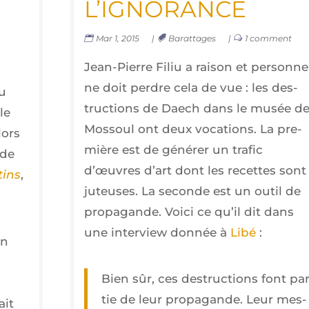
L’IGNORANCE
Mar 1, 2015
|
Barattages
|
1 comment
Jean-Pierre Filiu a rai­son et per­sonne
ne doit perdre cela de vue : les des­
lu
truc­tions de Daech dans le musée d
le
Mos­soul ont deux voca­tions. La pre­
lors
mière est de géné­rer un tra­fic
de
d’œuvres d’art dont les recettes sont
tins
,
juteuses. La seconde est un outil de
pro­pa­gande. Voi­ci ce qu’il dit dans
une inter­view don­née à
Libé
:
en
Bien sûr, ces des­truc­tions font par
tie de leur pro­pa­gande. Leur mes­
ait