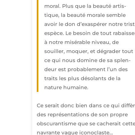
moral. Plus que la beau­té artis­
tique, la beau­té morale semble
avoir le don d’exas­pé­rer notre tris
espèce. Le besoin de tout rabais­se
à notre misé­rable niveau, de
souiller, moquer, et dégra­der tout
ce qui nous domine de sa splen­
deur est pro­ba­ble­ment l’un des
traits les plus déso­lants de la
nature humaine.
Ce serait donc bien dans ce qui dif­fè
des repré­sen­ta­tions de son propre
obs­cu­ran­tisme que se cache­rait cett
navrante vague iconoclaste…