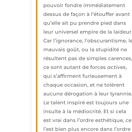
pou­voir fondre immé­dia­te­ment
des­sus de façon à l’é­touf­fer avant
qu’elle ait pu prendre pied dans
leur uni­ver­sel empire de la lai­deur
Car l’i­gno­rance, l’obs­cu­ran­tisme, l
mau­vais goût, ou la stu­pi­di­té ne
résultent pas de simples carences
ce sont autant de forces
actives
,
qui s’af­firment furieu­se­ment à
chaque occa­sion, et ne tolèrent
aucune déro­ga­tion à leur tyran­nie
Le talent ins­pi­ré est tou­jours une
insulte à la médio­cri­té. Et si cela
est vrai dans l’ordre esthé­tique, ce
l’est bien plus encore dans l’ordre