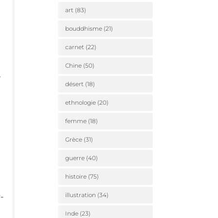
art
(83)
bouddhisme
(21)
carnet
(22)
Chine
(50)
e
désert
(18)
ethnologie
(20)
femme
(18)
Grèce
(31)
guerre
(40)
histoire
(75)
illustration
(34)
­
Inde
(23)