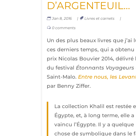
D’ARGENTEUIL…
Jan 8, 2016
|
Livres et carnets
|
0 comments
Un des plus beaux livres que j’ai 
ces der­niers temps, qui a obte­nu 
prix Nico­las Bou­vier 2014, déli­vré 
du fes­ti­val
Éton­nants Voya­geurs
Saint-Malo.
Entre nous, les Levan­
par Ben­ny Ziffer.
La col­lec­tion Kha­lil est res­tée 
Égypte, et, à long terme, elle a
vain­cu l’Égypte. Il y a quelque
chose de sym­bo­lique dans le f