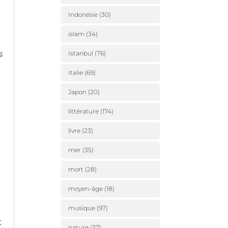
Indonésie
(30)
islam
(34)
s
Istanbul
(76)
Italie
(69)
Japon
(20)
littérature
(174)
s
livre
(23)
mer
(35)
mort
(28)
moyen-âge
(18)
musique
(97)
t
nature
(37)