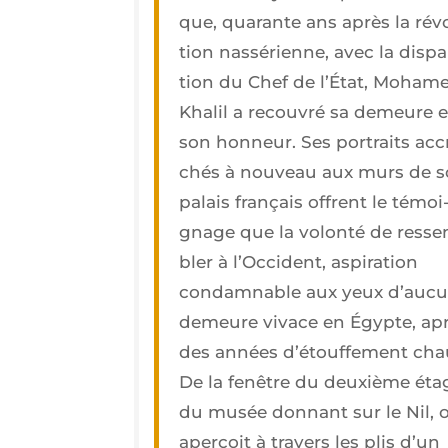
que, qua­rante ans après la révo
tion nas­sé­rienne, avec la dis­pa­
tion du Chef de l’État, Moha­m
Kha­lil a recou­vré sa demeure e
son hon­neur. Ses por­traits acc
chés à nou­veau aux murs de 
palais fran­çais offrent le témoi
gnage que la volon­té de res­s
bler à l’Oc­ci­dent, aspi­ra­tion
condam­nable aux yeux d’au­cu
demeure vivace en Égypte, ap
des années d’é­touf­fe­ment cha
De la fenêtre du deuxième éta
du musée don­nant sur le Nil, 
aper­çoit à tra­vers les plis d’un