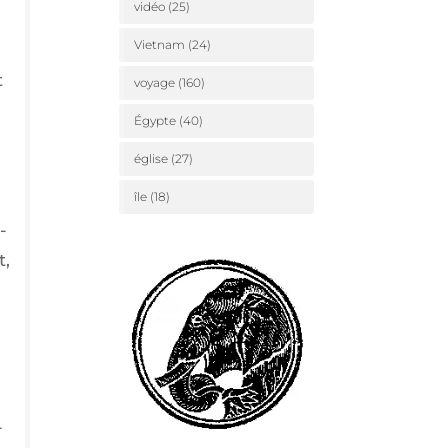
vidéo
(25)
Vietnam
(24)
t
voyage
(160)
Égypte
(40)
église
(27)
île
(18)
­
t,
­