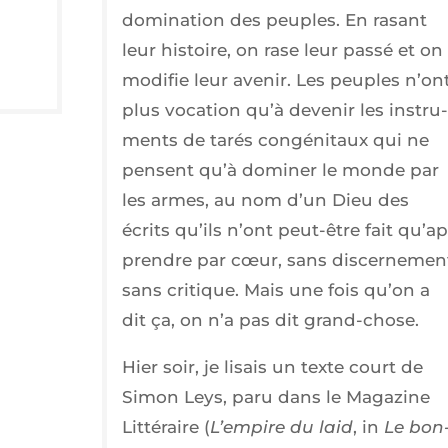
domi­na­tion des peuples. En rasant
leur his­toire, on rase leur pas­sé et on
modi­fie leur ave­nir. Les peuples n’on
plus voca­tion qu’à deve­nir les ins­tru­
ments de tarés congé­ni­taux qui ne
pensent qu’à domi­ner le monde par
les armes, au nom d’un Dieu des
écrits qu’ils n’ont peut-être fait qu’ap
prendre par cœur, sans dis­cer­ne­men
sans cri­tique. Mais une fois qu’on a
dit ça, on n’a pas dit grand-chose.
Hier soir, je lisais un texte court de
Simon Leys, paru dans le Maga­zine
Lit­té­raire (
L’empire du laid
, in
Le bon