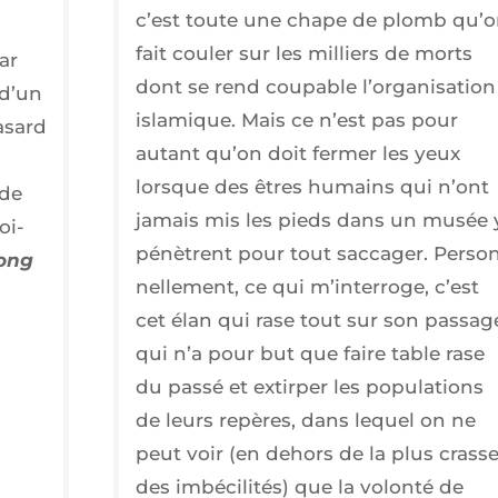
c’est toute une chape de plomb qu’
fait cou­ler sur les mil­liers de morts
ar
dont se rend cou­pable l’or­ga­ni­sa­tion
 d’un
isla­mique. Mais ce n’est pas pour
asard
autant qu’on doit fer­mer les yeux
lorsque des êtres humains qui n’ont
ude
jamais mis les pieds dans un musée 
oi­
pénètrent pour tout sac­ca­ger. Per­so
long
nel­le­ment, ce qui m’in­ter­roge, c’est
cet élan qui rase tout sur son pas­sag
qui n’a pour but que faire table rase
du pas­sé et extir­per les popu­la­tions
de leurs repères, dans lequel on ne
peut voir (en dehors de la plus crass
des imbé­ci­li­tés) que la volon­té de