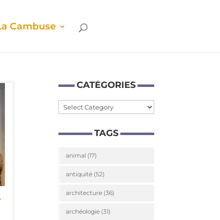
La Cam­buse
CATÉ­GO­RIES
Caté­
go­
TAGS
ries
animal
(17)
antiquité
(52)
…
architecture
(36)
archéologie
(31)