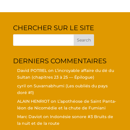
CHER­CHER SUR LE SITE
DER­NIERS COMMENTAIRES
David POTREL
on
L’in­croyable affaire du dé du
Sul­tan (cha­pitres 23 à 25 — Épilogue)
cyril
on
Suvar­nabhu­mi (Les oubliés du pays
doré #1)
ALAIN HENRIOT
on
L’a­po­théose de Saint Pan­ta­
léon de Nico­mé­die et la chute de Fumiani
Marc Daviot
on
Indo­né­sie sonore #3 Bruits de
la nuit et de la route