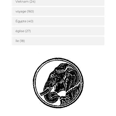
Vietnam
(24)
voyage
(160)
Égypte
(40)
église
(27)
île
(18)