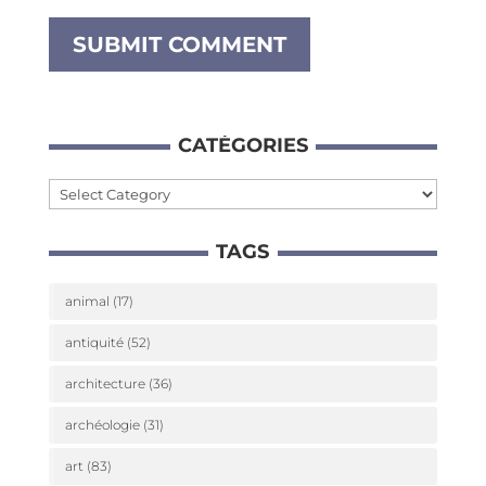
CATÉ­GO­RIES
Caté­
go­
TAGS
ries
animal
(17)
antiquité
(52)
architecture
(36)
archéologie
(31)
art
(83)