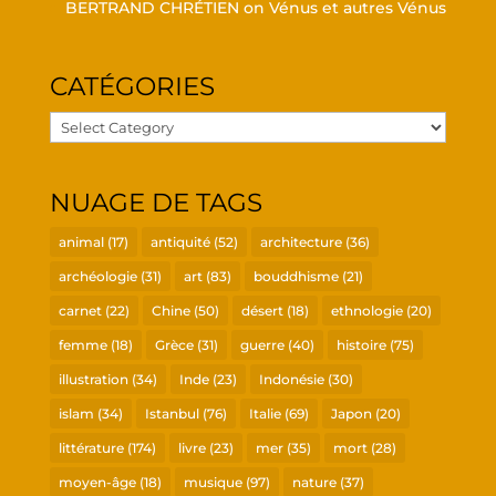
BERTRAND CHRÉTIEN
on
Vénus et autres Vénus
CATÉ­GO­RIES
Caté­
go­
ries
NUAGE DE TAGS
animal
(17)
antiquité
(52)
architecture
(36)
archéologie
(31)
art
(83)
bouddhisme
(21)
carnet
(22)
Chine
(50)
désert
(18)
ethnologie
(20)
femme
(18)
Grèce
(31)
guerre
(40)
histoire
(75)
illustration
(34)
Inde
(23)
Indonésie
(30)
islam
(34)
Istanbul
(76)
Italie
(69)
Japon
(20)
littérature
(174)
livre
(23)
mer
(35)
mort
(28)
moyen-âge
(18)
musique
(97)
nature
(37)