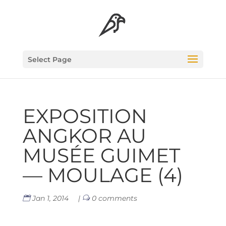
Select Page
EXPO­SI­TION
ANG­KOR AU
MUSÉE GUI­MET
— MOU­LAGE (4)
Jan 1, 2014
|
0 comments