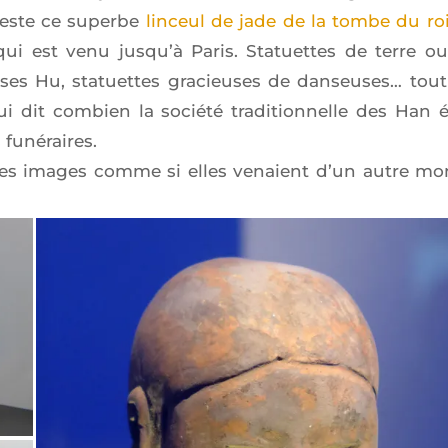
n reste ce superbe
lin­ceul de jade de la tombe du ro
 qui est venu jus­qu’à Paris. Sta­tuettes de terre o
ses Hu, sta­tuettes gra­cieuses de dan­seuses… tou
i dit com­bien la socié­té tra­di­tion­nelle des Han é
s funéraires.
ar des images comme si elles venaient d’un autre m