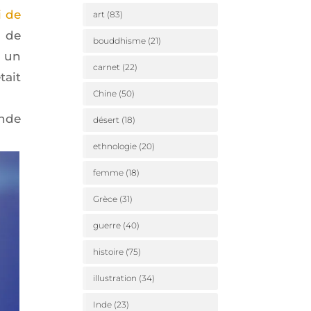
i de
art
(83)
u de
bouddhisme
(21)
t un
carnet
(22)
tait
Chine
(50)
onde
désert
(18)
ethnologie
(20)
femme
(18)
Grèce
(31)
guerre
(40)
histoire
(75)
illustration
(34)
Inde
(23)