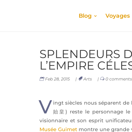
Blog
Voyages
SPLEN­DEURS D
L’EMPIRE CÉLE
Feb 28, 2015
|
Arts
|
0 comment
V
ingt siècles nous séparent de 
始皇) reste le per­son­nage le
vision­naire et son esprit uni­fi­ca­t
Musée Gui­met
montre une grande var