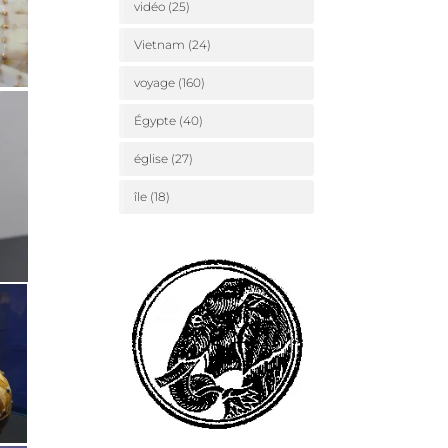
vidéo
(25)
Vietnam
(24)
voyage
(160)
Égypte
(40)
église
(27)
île
(18)