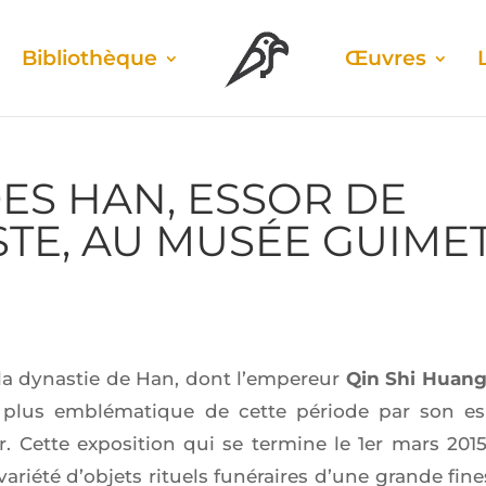
Biblio­thèque
Œuvres
ES HAN, ESSOR DE
STE, AU MUSÉE GUIME
s
la dynas­tie de Han, dont l’empereur
Qin Shi Huan
 plus emblé­ma­tique de cette période par son es
eur. Cette expo­si­tion qui se ter­mine le 1er mars 201
ié­té d’ob­jets rituels funé­raires d’une grande fine