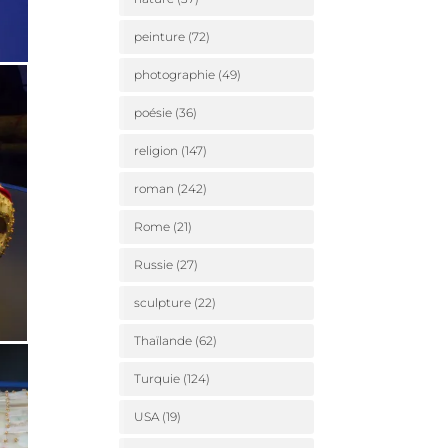
peinture
(72)
photographie
(49)
poésie
(36)
religion
(147)
roman
(242)
Rome
(21)
Russie
(27)
sculpture
(22)
Thaïlande
(62)
Turquie
(124)
USA
(19)