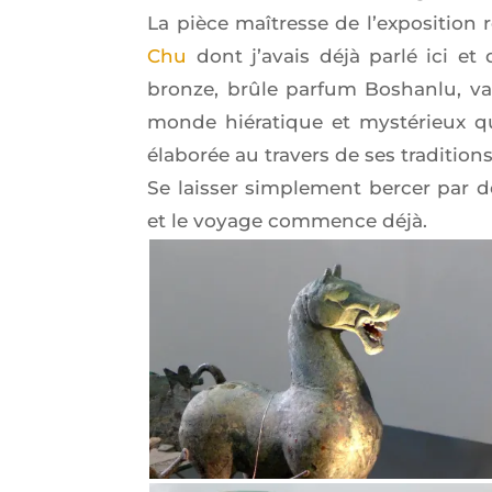
La pièce maî­tresse de l’ex­po­si­tio
Chu
dont j’a­vais déjà par­lé ici et
bronze, brûle par­fum Boshan­lu, va
monde hié­ra­tique et mys­té­rieux qu
éla­bo­rée au tra­vers de ses tra­di­tion
Se lais­ser sim­ple­ment ber­cer p
et le voyage com­mence déjà.