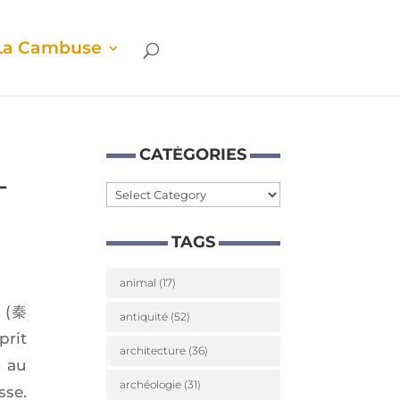
La Cam­buse
CATÉ­GO­RIES
T
Caté­
go­
TAGS
ries
animal
(17)
g
(秦
antiquité
(52)
prit
architecture
(36)
5 au
archéologie
(31)
sse.