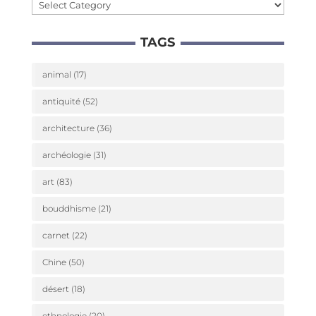
Caté­
go­
TAGS
ries
animal
(17)
antiquité
(52)
architecture
(36)
archéologie
(31)
art
(83)
bouddhisme
(21)
carnet
(22)
Chine
(50)
désert
(18)
ethnologie
(20)