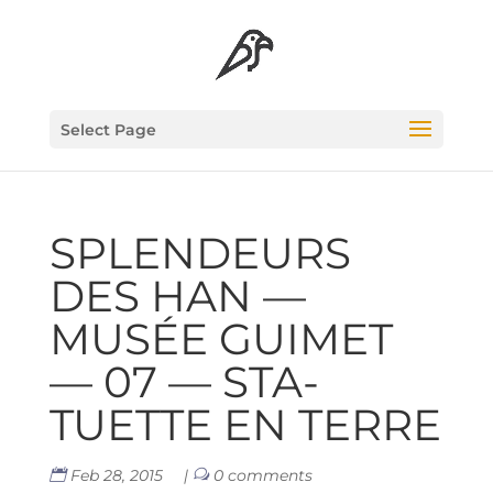
Select Page
SPLEN­DEURS
DES HAN —
MUSÉE GUI­MET
— 07 — STA­
TUETTE EN TERRE
Feb 28, 2015
|
0 comments