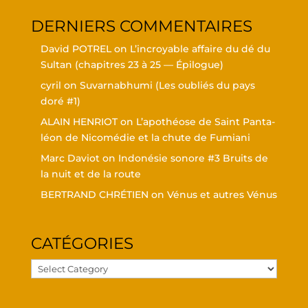
DER­NIERS COMMENTAIRES
David POTREL
on
L’in­croyable affaire du dé du
Sul­tan (cha­pitres 23 à 25 — Épilogue)
cyril
on
Suvar­nabhu­mi (Les oubliés du pays
doré #1)
ALAIN HENRIOT
on
L’a­po­théose de Saint Pan­ta­
léon de Nico­mé­die et la chute de Fumiani
Marc Daviot
on
Indo­né­sie sonore #3 Bruits de
la nuit et de la route
BERTRAND CHRÉTIEN
on
Vénus et autres Vénus
CATÉ­GO­RIES
Caté­
go­
ries