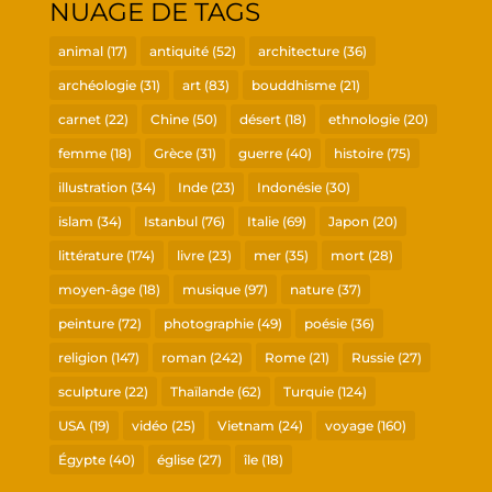
NUAGE DE TAGS
animal
(17)
antiquité
(52)
architecture
(36)
archéologie
(31)
art
(83)
bouddhisme
(21)
carnet
(22)
Chine
(50)
désert
(18)
ethnologie
(20)
femme
(18)
Grèce
(31)
guerre
(40)
histoire
(75)
illustration
(34)
Inde
(23)
Indonésie
(30)
islam
(34)
Istanbul
(76)
Italie
(69)
Japon
(20)
littérature
(174)
livre
(23)
mer
(35)
mort
(28)
moyen-âge
(18)
musique
(97)
nature
(37)
peinture
(72)
photographie
(49)
poésie
(36)
religion
(147)
roman
(242)
Rome
(21)
Russie
(27)
sculpture
(22)
Thaïlande
(62)
Turquie
(124)
USA
(19)
vidéo
(25)
Vietnam
(24)
voyage
(160)
Égypte
(40)
église
(27)
île
(18)