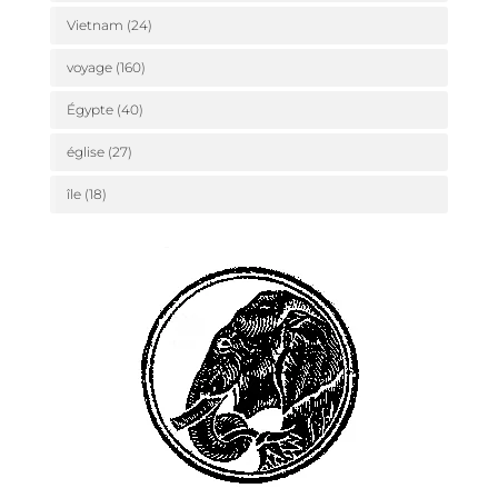
Vietnam
(24)
voyage
(160)
Égypte
(40)
église
(27)
île
(18)