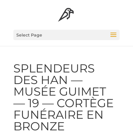
Select Page
SPLEN­DEURS
DES HAN —
MUSÉE GUI­MET
— 19 — COR­TÈGE
FUNÉ­RAIRE EN
BRONZE