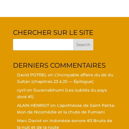
CHER­CHER SUR LE SITE
DER­NIERS COMMENTAIRES
David POTREL
on
L’in­croyable affaire du dé du
Sul­tan (cha­pitres 23 à 25 — Épilogue)
cyril
on
Suvar­nabhu­mi (Les oubliés du pays
doré #1)
ALAIN HENRIOT
on
L’a­po­théose de Saint Pan­ta­
léon de Nico­mé­die et la chute de Fumiani
Marc Daviot
on
Indo­né­sie sonore #3 Bruits de
la nuit et de la route