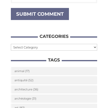
CATÉ­GO­RIES
Caté­
go­
TAGS
ries
animal
(17)
antiquité
(52)
architecture
(36)
archéologie
(31)
art
(83)