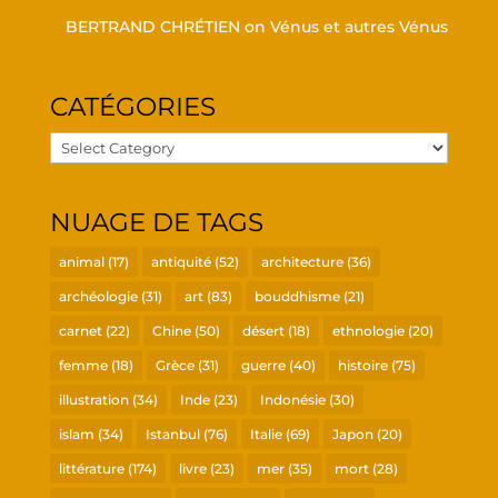
BERTRAND CHRÉTIEN
on
Vénus et autres Vénus
CATÉ­GO­RIES
Caté­
go­
ries
NUAGE DE TAGS
animal
(17)
antiquité
(52)
architecture
(36)
archéologie
(31)
art
(83)
bouddhisme
(21)
carnet
(22)
Chine
(50)
désert
(18)
ethnologie
(20)
femme
(18)
Grèce
(31)
guerre
(40)
histoire
(75)
illustration
(34)
Inde
(23)
Indonésie
(30)
islam
(34)
Istanbul
(76)
Italie
(69)
Japon
(20)
littérature
(174)
livre
(23)
mer
(35)
mort
(28)