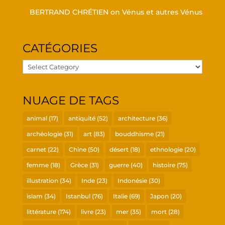
BERTRAND CHRÉTIEN
on
Vénus et autres Vénus
CATÉ­GO­RIES
Caté­
go­
ries
NUAGE DE TAGS
animal
(17)
antiquité
(52)
architecture
(36)
archéologie
(31)
art
(83)
bouddhisme
(21)
carnet
(22)
Chine
(50)
désert
(18)
ethnologie
(20)
femme
(18)
Grèce
(31)
guerre
(40)
histoire
(75)
illustration
(34)
Inde
(23)
Indonésie
(30)
islam
(34)
Istanbul
(76)
Italie
(69)
Japon
(20)
littérature
(174)
livre
(23)
mer
(35)
mort
(28)