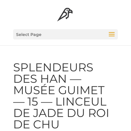
Select Page
SPLEN­DEURS
DES HAN —
MUSÉE GUI­MET
— 15 — LIN­CEUL
DE JADE DU ROI
DE CHU