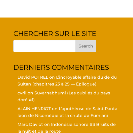
CHER­CHER SUR LE SITE
DER­NIERS COMMENTAIRES
David POTREL
on
L’in­croyable affaire du dé du
Sul­tan (cha­pitres 23 à 25 — Épilogue)
cyril
on
Suvar­nabhu­mi (Les oubliés du pays
doré #1)
ALAIN HENRIOT
on
L’a­po­théose de Saint Pan­ta­
léon de Nico­mé­die et la chute de Fumiani
Marc Daviot
on
Indo­né­sie sonore #3 Bruits de
la nuit et de la route