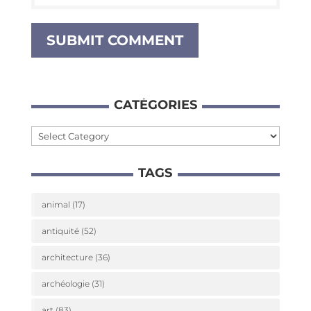
CATÉ­GO­RIES
Caté­
go­
TAGS
ries
animal
(17)
antiquité
(52)
architecture
(36)
archéologie
(31)
art
(83)