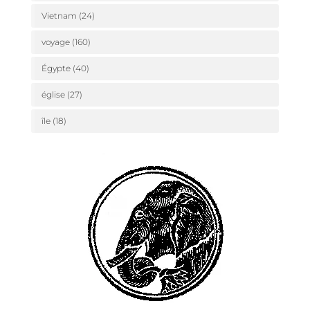
Vietnam
(24)
voyage
(160)
Égypte
(40)
église
(27)
île
(18)