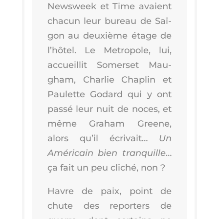
News­week et Time avaient
cha­cun leur bureau de Saï­
gon au deuxième étage de
l’hô­tel. Le Metro­pole, lui,
accueillit Somer­set Mau­
gham, Char­lie Cha­plin et
Pau­lette Godard qui y ont
pas­sé leur nuit de noces, et
même Gra­ham Greene,
alors qu’il écri­vait…
Un
Amé­ri­cain bien tran­quille
…
ça fait un peu cli­ché, non ?
Havre de paix, point de
chute des repor­ters de