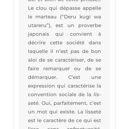
Le clou qui dépasse appelle
le mar­teau (“
Deru kugi wa
uta­re­ru
”), est un pro­verbe
japo­nais qui convient à
décrire cette socié­té dans
laquelle il n’est pas de bon
aloi de se carac­té­ri­ser, de se
faire remar­quer ou de se
démar­quer. C’est une
expres­sion qui carac­té­rise la
conven­tion sociale de la
lis­
se­té
. Oui, par­fai­te­ment, c’est
un mot qui existe. La lis­se­té
est le carac­tère de ce qui est