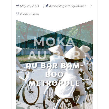
May 26, 2023
|
Archéologie du quotidien
|
0 comments
MOKA
AU BAR
AU BAR BAM­
BOO
METROPOLE