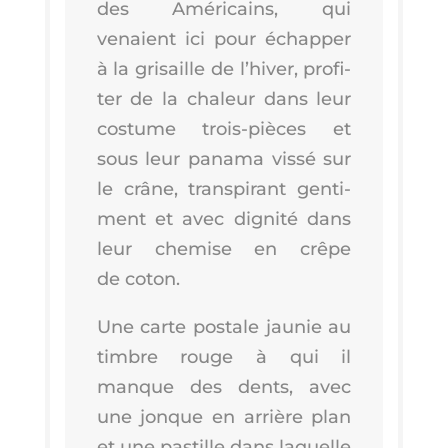
des Amé­ri­cains, qui
venaient ici pour échap­per
à la gri­saille de l’hi­ver, pro­fi­
ter de la cha­leur dans leur
cos­tume trois-pièces et
sous leur pana­ma vis­sé sur
le crâne, trans­pi­rant gen­ti­
ment et avec digni­té dans
leur che­mise en crêpe
de coton.
Une carte pos­tale jau­nie au
timbre rouge à qui il
manque des dents, avec
une jonque en arrière plan
et une pas­tille dans laquelle