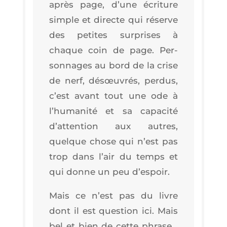
après page, d’une écri­ture
simple et directe qui réserve
des petites sur­prises à
chaque coin de page. Per­
son­nages au bord de la crise
de nerf, dés­œu­vrés, per­dus,
c’est avant tout une ode à
l’hu­ma­ni­té et sa capa­ci­té
d’at­ten­tion aux autres,
quelque chose qui n’est pas
trop dans l’air du temps et
qui donne un peu d’espoir.
Mais ce n’est pas du livre
dont il est ques­tion ici. Mais
bel et bien de cette phrase…