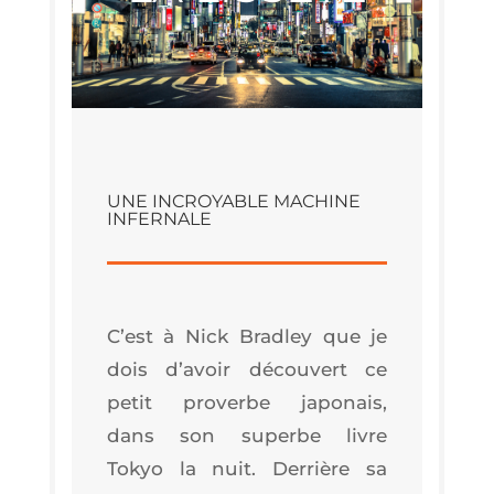
UNE INCROYABLE MACHINE
INFERNALE
C’est à Nick Brad­ley que je
dois d’a­voir décou­vert ce
petit pro­verbe japo­nais,
dans son superbe livre
Tokyo la nuit. Der­rière sa