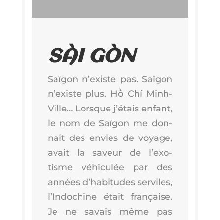
SÀI GÒN
Saï­gon n’existe pas. Saï­gon
n’existe plus. Hồ Chí Minh-
Ville… Lorsque j’é­tais enfant,
le nom de Saï­gon me don­
nait des envies de voyage,
avait la saveur de l’exo­
tisme véhi­cu­lée par des
années d’ha­bi­tudes ser­viles,
l’In­do­chine était fran­çaise.
Je ne savais même pas