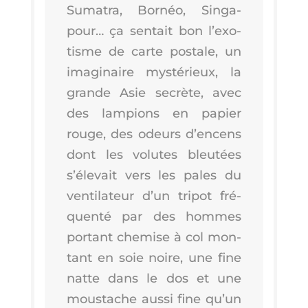
Suma­tra, Bor­néo, Sin­ga­
pour… ça sen­tait bon l’exo­
tisme de carte pos­tale, un
ima­gi­naire mys­té­rieux, la
grande Asie secrète, avec
des lam­pions en papier
rouge, des odeurs d’en­cens
dont les volutes bleu­tées
s’é­le­vait vers les pales du
ven­ti­la­teur d’un tri­pot fré­
quen­té par des hommes
por­tant che­mise à col mon­
tant en soie noire, une fine
natte dans le dos et une
mous­tache aus­si fine qu’un