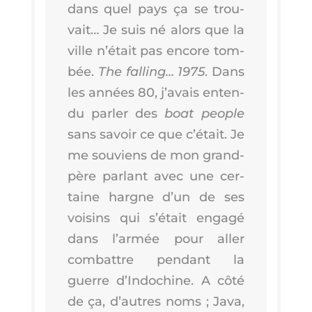
dans quel pays ça se trou­
vait… Je suis né alors que la
ville n’é­tait pas encore tom­
bée.
The fal­ling… 1975
. Dans
les années 80, j’a­vais enten­
du par­ler des
boat people
sans savoir ce que c’é­tait. Je
me sou­viens de mon grand-
père par­lant avec une cer­
taine hargne d’un de ses
voi­sins qui s’é­tait enga­gé
dans l’ar­mée pour aller
com­battre pen­dant la
guerre d’In­do­chine. A côté
de ça, d’autres noms ; Java,