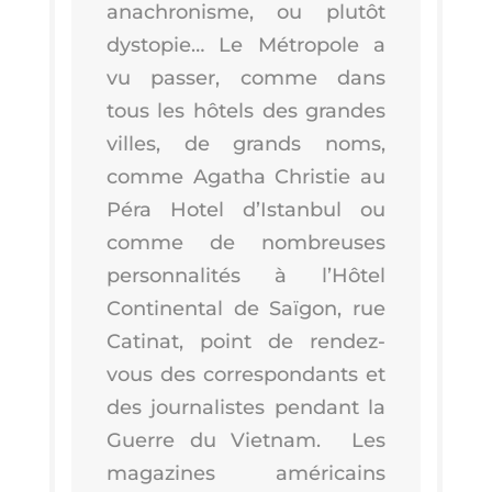
ana­chro­nisme, ou plu­tôt
dys­to­pie… Le Métro­pole a
vu pas­ser, comme dans
tous les hôtels des grandes
villes, de grands noms,
comme Aga­tha Chris­tie au
Péra Hotel d’Is­tan­bul ou
comme de nom­breuses
per­son­na­li­tés à l’Hô­tel
Conti­nen­tal de Saï­gon, rue
Cati­nat, point de ren­dez-
vous des cor­res­pon­dants et
des jour­na­listes pen­dant la
Guerre du Viet­nam. Les
maga­zines amé­ri­cains