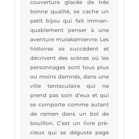
cou­ver­ture gla­cée de très
bonne qua­li­té, se cache un
petit bijou qui fait imman­
qua­ble­ment pen­ser à une
aven­ture mura­ka­mienne. Les
his­toires se suc­cèdent et
décrivent des scènes où les
per­son­nages sont tous plus
ou moins dam­nés, dans une
ville ten­ta­cu­laire qui ne
prend pas soin d’eux et qui
se com­porte comme autant
de
ramen
dans un bol de
bouillon. C’est un livre pré­
cieux qui se déguste page