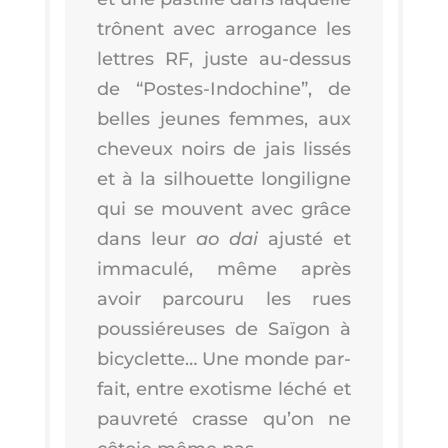
trônent avec arro­gance les
lettres RF, juste au-des­sus
de “Postes-Indo­chine”, de
belles jeunes femmes, aux
che­veux noirs de jais lis­sés
et à la sil­houette lon­gi­ligne
qui se mouvent avec grâce
dans leur
ao dai
ajus­té et
imma­cu­lé, même après
avoir par­cou­ru les rues
pous­sié­reuses de Saï­gon à
bicy­clette… Une monde par­
fait, entre exo­tisme léché et
pau­vre­té crasse qu’on ne