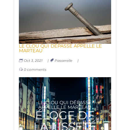
LE CLOU QUI DÉPASSE APPELLE LE
MARTEAU
Oct 3, 2021
|
Passerelle
|
0 comments
LE CLOU QUI DÉPASSE
APPELLE LE MARTEAU
ÉLOGE DE
LA LISSETÉ