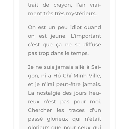
trait de crayon, l’air vrai­
ment très très mystérieux…
On est un peu idiot quand
on est jeune. L’im­por­tant
c’est que ça ne se dif­fuse
pas trop dans le temps.
Je ne suis jamais allé à Saï­
gon, ni à Hồ Chí Minh-Ville,
et je n’i­rai peut-être jamais.
La nos­tal­gie des jours heu­
reux n’est pas pour moi.
Cher­cher les traces d’un
pas­sé glo­rieux qui n’é­tait
glo­rieux que pour ceux qui