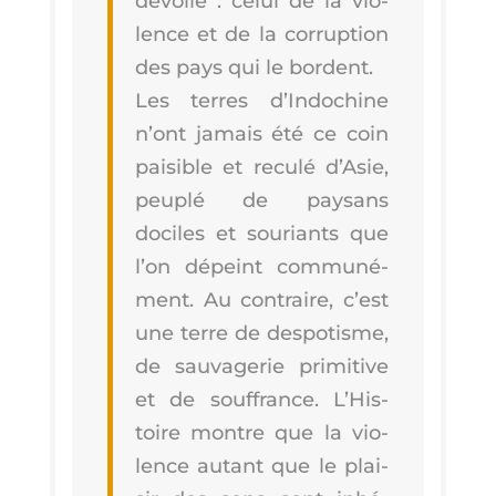
dévoile : celui de la vio­
lence et de la cor­rup­tion
des pays qui le bordent.
Les terres d’In­do­chine
n’ont jamais été ce coin
pai­sible et recu­lé d’A­sie,
peu­plé de pay­sans
dociles et sou­riants que
l’on dépeint com­mu­né­
ment. Au contraire, c’est
une terre de des­po­tisme,
de sau­va­ge­rie pri­mi­tive
et de souf­france. L’His­
toire montre que la vio­
lence autant que le plai­