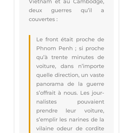
Viet­nam et au Cam­bodge,
deux guerres qu’il a
couvertes :
Le front était proche de
Phnom Penh ; si proche
qu’à trente minutes de
voi­ture, dans n’im­porte
quelle direc­tion, un vaste
pano­ra­ma de la guerre
s’of­frait à nous. Les jour­
na­listes pou­vaient
prendre leur voi­ture,
s’emplir les narines de la
vilaine odeur de cor­dite