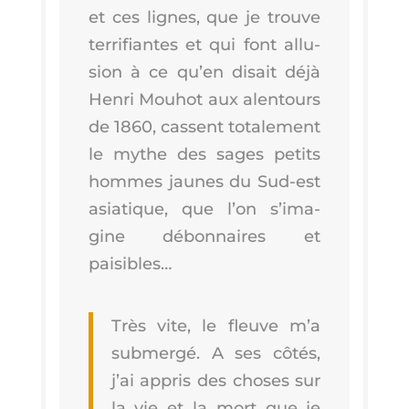
et ces lignes, que je trouve
ter­ri­fiantes et qui font allu­
sion à ce qu’en disait déjà
Hen­ri Mou­hot aux alen­tours
de 1860, cassent tota­le­ment
le mythe des sages petits
hommes jaunes du Sud-est
asia­tique, que l’on s’i­ma­
gine débon­naires et
paisibles…
Très vite, le fleuve m’a
sub­mer­gé. A ses côtés,
j’ai appris des choses sur
la vie et la mort que je