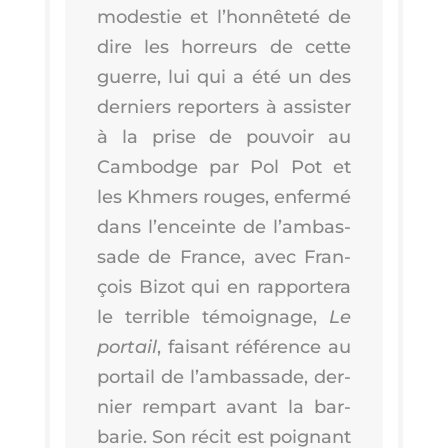
modes­tie et l’hon­nê­te­té de
dire les hor­reurs de cette
guerre, lui qui a été un des
der­niers repor­ters à assis­ter
à la prise de pou­voir au
Cam­bodge par Pol Pot et
les Khmers rouges, enfer­mé
dans l’en­ceinte de l’am­bas­
sade de France, avec Fran­
çois Bizot qui en rap­por­te­ra
le ter­rible témoi­gnage,
Le
por­tail
, fai­sant réfé­rence au
por­tail de l’am­bas­sade, der­
nier rem­part avant la bar­
ba­rie. Son récit est poi­gnant