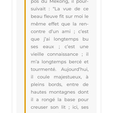
pos du Mékong, il pour­
sui­vait : “La vue de ce
beau fleuve fit sur moi le
même effet que la ren­
contre d’un ami ; c’est
que j’ai long­temps bu
ses eaux ; c’est une
vieille connais­sance ; il
m’a long­temps ber­cé et
tour­men­té. Aujourd’­hui,
il coule majes­tueux, à
pleins bords, entre de
hautes mon­tagnes dont
il a ron­gé la base pour
creu­ser son lit ; ici, ses