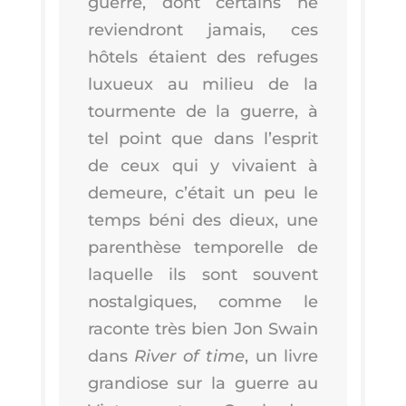
guerre, dont cer­tains ne
revien­dront jamais, ces
hôtels étaient des refuges
luxueux au milieu de la
tour­mente de la guerre, à
tel point que dans l’es­prit
de ceux qui y vivaient à
demeure, c’é­tait un peu le
temps béni des dieux, une
paren­thèse tem­po­relle de
laquelle ils sont sou­vent
nos­tal­giques, comme le
raconte très bien Jon Swain
dans
River of time
, un livre
gran­diose sur la guerre au