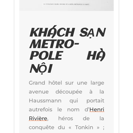
KHÁCH SẠN
METRO­
POLE HÀ
NỘI
Grand hôtel sur une large
ave­nue décou­pée à la
Hauss­mann qui por­tait
autre­fois le nom d’
Hen­ri
Rivière
, héros de la
conquête du « Ton­kin » ;