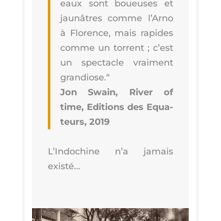
eaux sont boueuses et
jau­nâtres comme l’Ar­no
à Flo­rence, mais rapides
comme un tor­rent ; c’est
un spec­tacle vrai­ment
gran­diose.“
Jon Swain, River of
time, Edi­tions des Equa­
teurs, 2019
L’In­do­chine n’a jamais
existé…