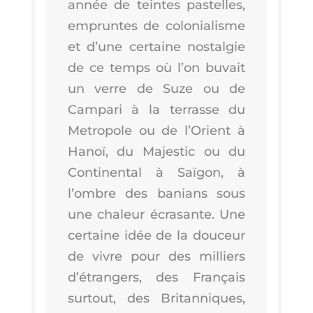
an­née de teintes pas­telles,
empruntes de colo­nia­lisme
et d’une cer­taine nos­tal­gie
de ce temps où l’on buvait
un verre de Suze ou de
Cam­pa­ri à la ter­rasse du
Metro­pole ou de l’O­rient à
Hanoï, du Majes­tic ou du
Conti­nen­tal à Saï­gon, à
l’ombre des banians sous
une cha­leur écra­sante. Une
cer­taine idée de la dou­ceur
de vivre pour des mil­liers
d’é­tran­gers, des Fran­çais
sur­tout, des Bri­tan­niques,