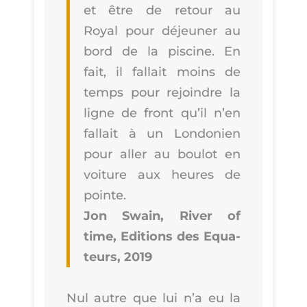
et être de retour au
Royal pour déjeu­ner au
bord de la pis­cine. En
fait, il fal­lait moins de
temps pour rejoindre la
ligne de front qu’il n’en
fal­lait à un Lon­do­nien
pour aller au bou­lot en
voi­ture aux heures de
pointe.
Jon Swain, River of
time, Edi­tions des Equa­
teurs, 2019
Nul autre que lui n’a eu la