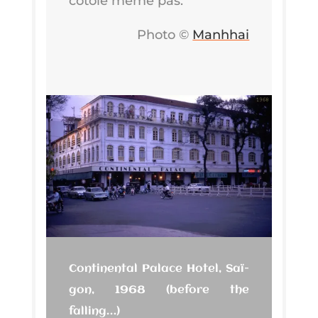
côtoie même pas.
Pho­to ©
Manh­hai
Conti­nen­tal Palace Hotel, Saï­
gon, 1968 (before the
falling…)