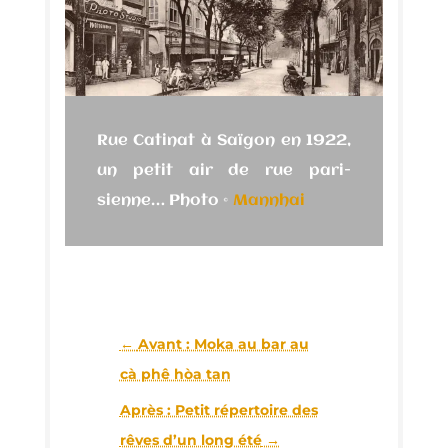
Rue Cati­nat à Saï­gon en 1922,
un petit air de rue pari­
sienne… Pho­to ©
Mann­hai
←
Avant : Moka au bar au
cà phê hòa tan
Après : Petit réper­toire des
rêves d’un long été
→