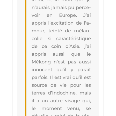
n’au­rais jamais pu per­ce­
voir en Europe. J’ai
appris l’ex­ci­ta­tion de l’a­
mour, tein­té de mélan­
co­lie, si carac­té­ris­tique
de ce coin d’A­sie. j’ai
appris aus­si que le
Mékong n’est pas aus­si
inno­cent qu’il y paraît
par­fois. Il est vrai qu’il est
source de vie pour les
terres d’In­do­chine, mais
il a un autre visage qui,
le moment venu, se