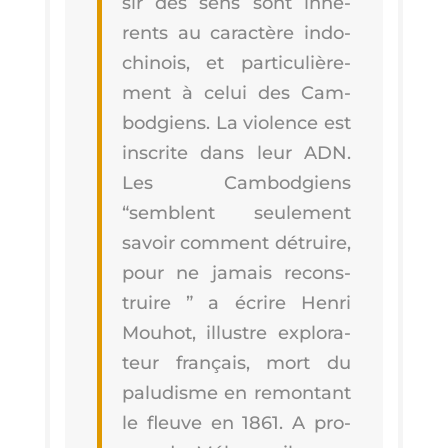
sir des sens sont inhé­
rents au carac­tère indo­
chi­nois, et par­ti­cu­liè­re­
ment à celui des Cam­
bod­giens. La vio­lence est
ins­crite dans leur ADN.
Les Cam­bod­giens
“semblent seule­ment
savoir com­ment détruire,
pour ne jamais recons­
truire ” a écrire Hen­ri
Mou­hot, illustre explo­ra­
teur fran­çais, mort du
palu­disme en remon­tant
le fleuve en 1861. A pro­