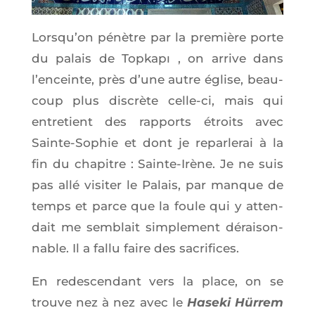
Lors­qu’on pénètre par la pre­mière porte
du palais de Top­kapı , on arrive dans
l’en­ceinte, près d’une autre église, beau­
coup plus dis­crète celle-ci, mais qui
entre­tient des rap­ports étroits avec
Sainte-Sophie et dont je repar­le­rai à la
fin du cha­pitre : Sainte-Irène. Je ne suis
pas allé visi­ter le Palais, par manque de
temps et parce que la foule qui y atten­
dait me sem­blait sim­ple­ment dérai­son­
nable. Il a fal­lu faire des sacrifices.
En redes­cen­dant vers la place, on se
trouve nez à nez avec le
Hase­ki Hür­rem