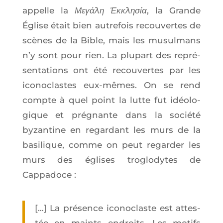
appelle la
Μεγάλη Ἐκκλησία
, la Grande
Église était bien autre­fois recou­vertes de
scènes de la Bible, mais les musul­mans
n’y sont pour rien. La plu­part des repré­
sen­ta­tions ont été recou­vertes par les
ico­no­clastes eux-mêmes. On se rend
compte à quel point la lutte fut idéo­lo­
gique et pré­gnante dans la socié­té
byzan­tine en regar­dant les murs de la
basi­lique, comme on peut regar­der les
murs des églises tro­glo­dytes de
Cappadoce :
[…] La pré­sence ico­no­claste est attes­