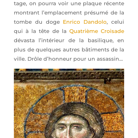
tage, on pour­ra voir une plaque récente
mon­trant l’emplacement pré­su­mé de la
tombe du doge
Enri­co Dan­do­lo
, celui
qui à la tête de la
Qua­trième Croi­sade
dévas­ta l’in­té­rieur de la basi­lique, en
plus de quelques autres bâti­ments de la
ville. Drôle d’hon­neur pour un assassin…