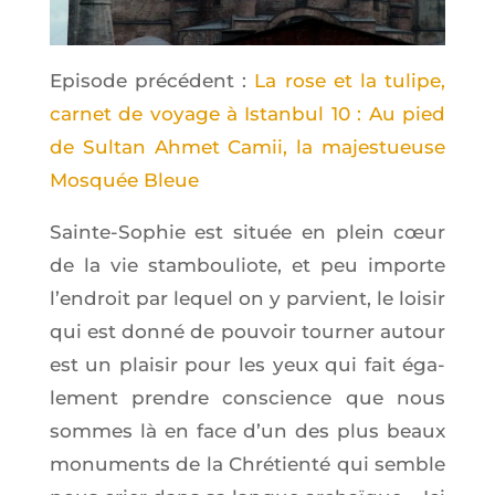
Epi­sode pré­cé­dent :
La rose et la tulipe,
car­net de voyage à Istan­bul 10 : Au pied
de Sul­tan Ahmet Camii, la majes­tueuse
Mos­quée Bleue
Sainte-Sophie est située en plein cœur
de la vie stam­bou­liote, et peu importe
l’en­droit par lequel on y par­vient, le loi­sir
qui est don­né de pou­voir tour­ner autour
est un plai­sir pour les yeux qui fait éga­
le­ment prendre conscience que nous
sommes là en face d’un des plus beaux
monu­ments de la Chré­tien­té qui semble