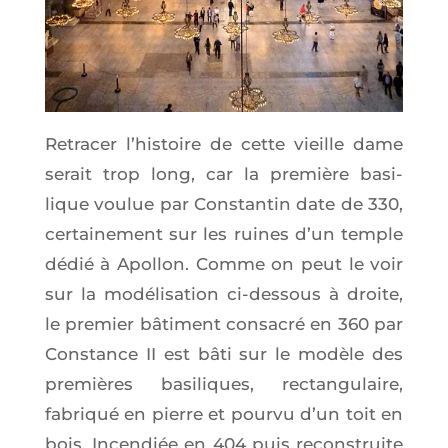
Retra­cer l’his­toire de cette vieille dame
serait trop long, car la pre­mière basi­
lique vou­lue par Constan­tin date de 330,
cer­tai­ne­ment sur les ruines d’un temple
dédié à Apol­lon. Comme on peut le voir
sur la modé­li­sa­tion ci-des­sous à droite,
le pre­mier bâti­ment consa­cré en 360 par
Constance II est bâti sur le modèle des
pre­mières basi­liques, rec­tan­gu­laire,
fabri­qué en pierre et pour­vu d’un toit en
bois. Incen­diée en 404 puis recons­truite