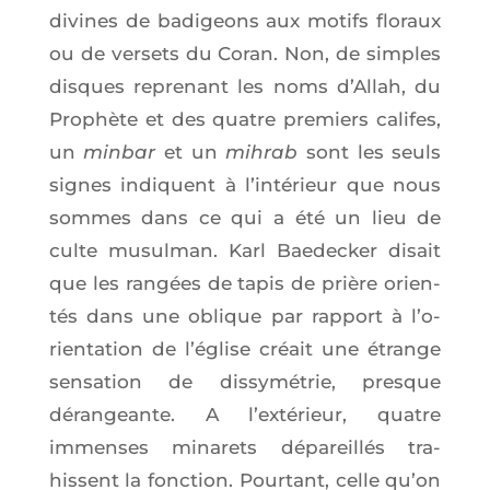
divines de badi­geons aux motifs flo­raux
ou de ver­sets du Coran. Non, de simples
disques repre­nant les noms d’Al­lah, du
Pro­phète et des quatre pre­miers califes,
un
min­bar
et un
mih­rab
sont les seuls
signes indiquent à l’in­té­rieur que nous
sommes dans ce qui a été un lieu de
culte musul­man. Karl Bae­de­cker disait
que les ran­gées de tapis de prière orien­
tés dans une oblique par rap­port à l’o­
rien­ta­tion de l’é­glise créait une étrange
sen­sa­tion de dis­sy­mé­trie, presque
déran­geante. A l’ex­té­rieur, quatre
immenses mina­rets dépa­reillés tra­
hissent la fonc­tion. Pour­tant, celle qu’on