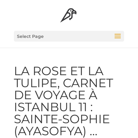
Select Page
LA ROSE ET LA
TULIPE, CAR­NET
DE VOYAGE À
ISTAN­BUL 11 :
SAINTE-SOPHIE
(AYA­SO­FYA) …