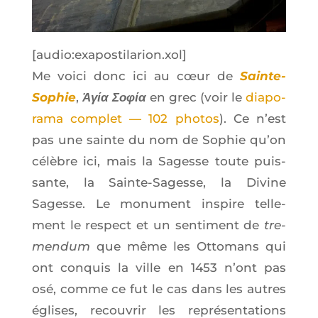
[audio:exapostilarion.xol]
Me voi­ci donc ici au cœur de
Sainte-
Sophie
,
Ἁγία Σοφία
en grec (voir le
dia­po­
ra­ma com­plet — 102 pho­tos
). Ce n’est
pas une sainte du nom de Sophie qu’on
célèbre ici, mais la Sagesse toute puis­
sante, la Sainte-Sagesse, la Divine
Sagesse. Le monu­ment ins­pire tel­le­
ment le res­pect et un sen­ti­ment de
tre­
men­dum
que même les Otto­mans qui
ont conquis la ville en 1453 n’ont pas
osé, comme ce fut le cas dans les autres
églises, recou­vrir les repré­sen­ta­tions