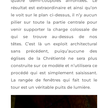
quatre demi-cou­poles affron­tées. Le
résul­tat est extra­or­di­naire et ain­si qu’on
le voit sur le plan ci-des­sus, il n’y aucun
pilier sur toute la par­tie cen­trale pour
venir sup­por­ter la charge colos­sale de
qui se trouve au-des­sus de nos
têtes. C’est là un exploit archi­tec­tu­ral
sans pré­cé­dent, pui­qu’au­cune des
églises de la Chré­tien­té ne sera plus
construite sur ce modèle et n’u­ti­li­se­ra ce
pro­cé­dé qui est sim­ple­ment sai­sis­sant.
La ran­gée de fenêtres qui fait tout le
tour est un véri­table puits de lumière.