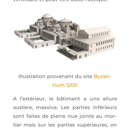
Illus­tra­tion pro­ve­nant du site
Byzan­
tium 1200
A l’ex­té­rieur, le bâti­ment a une allure
aus­tère, mas­sive. Les par­ties infé­rieurs
sont faites de pierre nue jointe au mor­
tier mais sur les par­ties supé­rieures, on