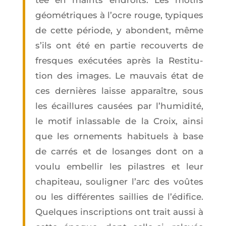
tée en maints endroits. Les motifs
géo­mé­triques à l’ocre rouge, typiques
de cette période, y abondent, même
s’ils ont été en par­tie recou­verts de
fresques exé­cu­tées après la Res­ti­tu­
tion des images. Le mau­vais état de
ces der­nières laisse appa­raître, sous
les écaillures cau­sées par l’hu­mi­di­té,
le motif inlas­sable de la Croix, ain­si
que les orne­ments habi­tuels à base
de car­rés et de losanges dont on a
vou­lu embel­lir les pilastres et leur
cha­pi­teau, sou­li­gner l’arc des voûtes
ou les dif­fé­rentes saillies de l’é­di­fice.
Quelques ins­crip­tions ont trait aus­si à