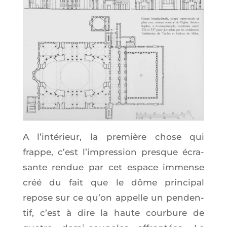
A l’in­té­rieur, la pre­mière chose qui
frappe, c’est l’im­pres­sion presque écra­
sante ren­due par cet espace immense
créé du fait que le dôme prin­ci­pal
repose sur ce qu’on appelle un pen­den­
tif, c’est à dire la haute cour­bure de