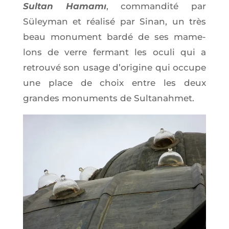
Sul­tan Hamamı
, com­man­di­té par
Süley­man
et réa­li­sé par Sinan, un très
beau monu­ment bar­dé de ses mame­
lons de verre fer­mant les ocu­li qui a
retrou­vé son usage d’o­ri­gine qui occupe
une place de choix entre les deux
grandes monu­ments de Sultanahmet.