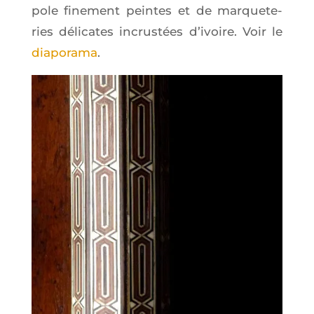
pole fine­ment peintes et de mar­que­te­
ries déli­cates incrus­tées d’i­voire. Voir le
dia­po­ra­ma
.