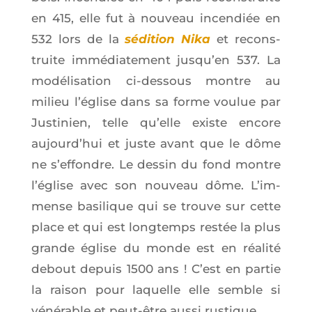
en 415, elle fut à nou­veau incen­diée en
532 lors de la
sédi­tion Nika
et recons­
truite immé­dia­te­ment jus­qu’en 537. La
modé­li­sa­tion ci-des­sous montre au
milieu l’é­glise dans sa forme vou­lue par
Jus­ti­nien, telle qu’elle existe encore
aujourd’­hui et juste avant que le dôme
ne s’ef­fondre. Le des­sin du fond montre
l’é­glise avec son nou­veau dôme. L’im­
mense basi­lique qui se trouve sur cette
place et qui est long­temps res­tée la plus
grande église du monde est en réa­li­té
debout depuis 1500 ans ! C’est en par­tie
la rai­son pour laquelle elle semble si
véné­rable et peut-être aus­si rustique.