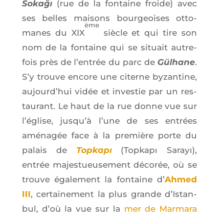
Sokağı
(rue de la fon­taine froide) avec
ses belles mai­sons bour­geoises otto­
ème
manes du XIX
siècle et qui tire son
nom de la fon­taine qui se situait autre­
fois près de l’en­trée du parc de
Gül­hane
.
S’y trouve encore une citerne byzan­tine,
aujourd’­hui vidée et inves­tie par un res­
tau­rant. Le haut de la rue donne vue sur
l’é­glise, jus­qu’à l’une de ses entrées
amé­na­gée face à la pre­mière porte du
palais de
Top­kapı
(Top­kapı Sarayı),
entrée majes­tueu­se­ment déco­rée, où se
trouve éga­le­ment la fon­taine d’
Ahmed
III
, cer­tai­ne­ment la plus grande d’Is­tan­
bul, d’où la vue sur la
mer de Mar­ma­ra