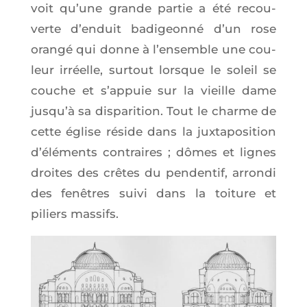
voit qu’une grande par­tie a été recou­
verte d’en­duit badi­geon­né d’un rose
oran­gé qui donne à l’en­semble une cou­
leur irréelle, sur­tout lorsque le soleil se
couche et s’ap­puie sur la vieille dame
jus­qu’à sa dis­pa­ri­tion. Tout le charme de
cette église réside dans la jux­ta­po­si­tion
d’élé­ments contraires ; dômes et lignes
droites des crêtes du pen­den­tif, arron­di
des fenêtres sui­vi dans la toi­ture et
piliers massifs.