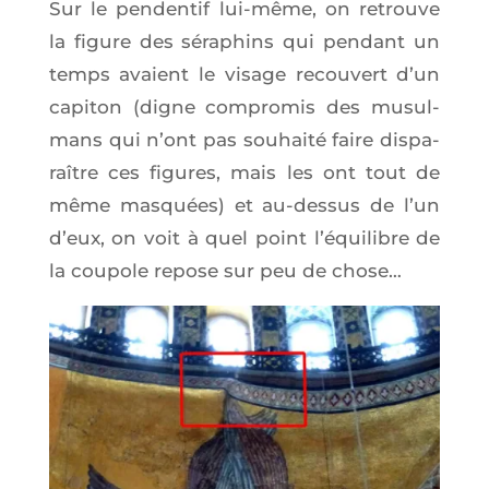
Sur le pen­den­tif lui-même, on retrouve
la figure des séra­phins qui pen­dant un
temps avaient le visage recou­vert d’un
capi­ton (digne com­pro­mis des musul­
mans qui n’ont pas sou­hai­té faire dis­pa­
raître ces figures, mais les ont tout de
même mas­quées) et au-des­sus de l’un
d’eux, on voit à quel point l’é­qui­libre de
la cou­pole repose sur peu de chose…