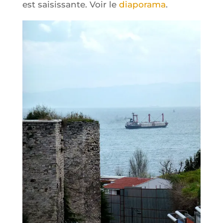
est sai­sis­sante. Voir le
dia­po­ra­ma
.