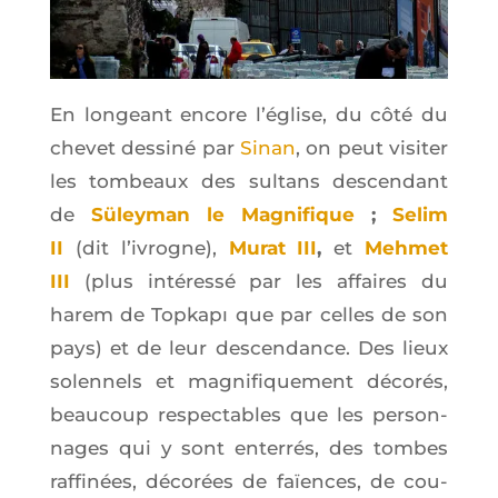
En lon­geant encore l’é­glise, du côté du
che­vet des­si­né par
Sinan
, on peut visi­ter
les tom­beaux des sul­tans des­cen­dant
de
Süley­man
le Magni­fique
;
Selim
II
(dit l’i­vrogne),
Murat III
,
et
Meh­met
III
(plus inté­res­sé par les affaires du
harem de Top­kapı que par celles de son
pays) et de leur des­cen­dance. Des lieux
solen­nels et magni­fi­que­ment déco­rés,
beau­coup res­pec­tables que les per­son­
nages qui y sont enter­rés, des tombes
raf­fi­nées, déco­rées de faïences, de cou­