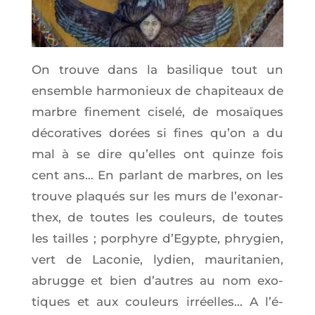
On trouve dans la basi­lique tout un
ensemble har­mo­nieux de cha­pi­teaux de
marbre fine­ment cise­lé, de mosaïques
déco­ra­tives dorées si fines qu’on a du
mal à se dire qu’elles ont quinze fois
cent ans… En par­lant de marbres, on les
trouve pla­qués sur les murs de l’exo­nar­
thex, de toutes les cou­leurs, de toutes
les tailles ; por­phyre d’E­gypte, phry­gien,
vert de Laco­nie, lydien, mau­ri­ta­nien,
abrugge et bien d’autres au nom exo­
tiques et aux cou­leurs irréelles… A l’é­