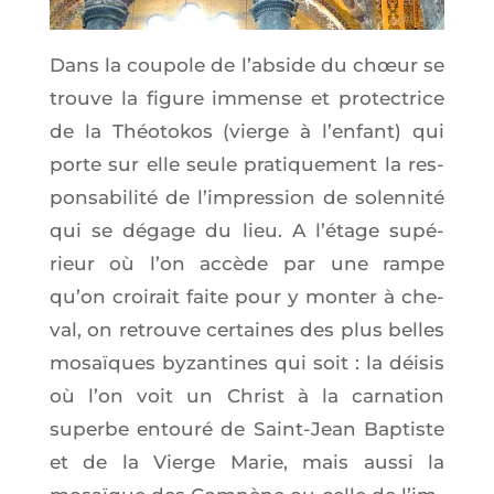
Dans la cou­pole de l’ab­side du chœur se
trouve la figure immense et pro­tec­trice
de la Théo­to­kos (vierge à l’en­fant) qui
porte sur elle seule pra­ti­que­ment la res­
pon­sa­bi­li­té de l’im­pres­sion de solen­ni­té
qui se dégage du lieu. A l’é­tage supé­
rieur où l’on accède par une rampe
qu’on croi­rait faite pour y mon­ter à che­
val, on retrouve cer­taines des plus belles
mosaïques byzan­tines qui soit : la déi­sis
où l’on voit un Christ à la car­na­tion
superbe entou­ré de Saint-Jean Bap­tiste
et de la Vierge Marie, mais aus­si la