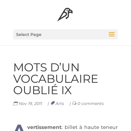
Select Page
MOTS D’UN
VOCA­BU­LAIRE
OUBLIÉ IX
Nov 19, 2011
|
Arts
|
0 comments
A
ver­tis­se­ment
: billet à haute teneur