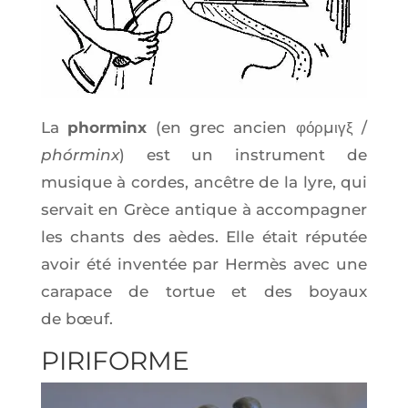
La
phor­minx
(en grec ancien φόρμιγξ /
phór­minx
) est un ins­tru­ment de
musique à cordes, ancêtre de la lyre, qui
ser­vait en Grèce antique à accom­pa­gner
les chants des aèdes. Elle était répu­tée
avoir été inven­tée par Her­mès avec une
cara­pace de tor­tue et des boyaux
de bœuf.
PIRI­FORME