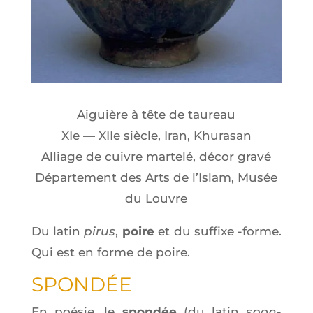
Aiguière à tête de taureau
XIe — XIIe siècle, Iran, Khurasan
Alliage de cuivre mar­te­lé, décor gravé
Dépar­te­ment des Arts de l’Is­lam, Musée
du Louvre
Du latin
pirus
,
poire
et du suf­fixe ‑forme.
Qui est en forme de poire.
SPON­DÉE
En poé­sie, le
spon­dée
(du latin
spon­