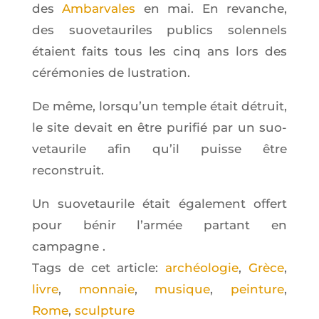
des
Ambar­vales
en mai. En revanche,
des suo­ve­tau­riles publics solen­nels
étaient faits tous les cinq ans lors des
céré­mo­nies de lustration.
De même, lors­qu’un temple était détruit,
le site devait en être puri­fié par un suo­
ve­tau­rile afin qu’il puisse être
reconstruit.
Un suo­ve­tau­rile était éga­le­ment offert
pour bénir l’ar­mée par­tant en
campagne .
Tags de cet article:
archéologie
,
Grèce
,
livre
,
monnaie
,
musique
,
peinture
,
Rome
,
sculpture