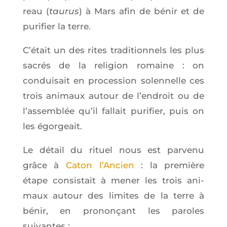
reau (
tau­rus
) à Mars afin de bénir et de
puri­fier la terre.
C’é­tait un des rites tra­di­tion­nels les plus
sacrés de la reli­gion romaine : on
condui­sait en pro­ces­sion solen­nelle ces
trois ani­maux autour de l’en­droit ou de
l’as­sem­blée qu’il fal­lait puri­fier, puis on
les égorgeait.
Le détail du rituel nous est par­ve­nu
grâce à
Caton l’An­cien
: la pre­mière
étape consis­tait à mener les trois ani­
maux autour des limites de la terre à
bénir, en pro­non­çant les paroles
suivantes :