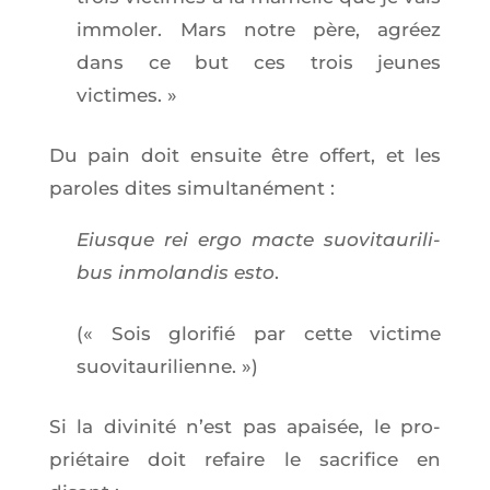
immo­ler. Mars notre père, agréez
dans ce but ces trois jeunes
victimes. »
Du pain doit ensuite être offert, et les
paroles dites simultanément :
Eiusque rei ergo macte suo­vi­tau­ri­li­
bus inmo­lan­dis esto
.
(« Sois glo­ri­fié par cette vic­time
suovitaurilienne. »)
Si la divi­ni­té n’est pas apai­sée, le pro­
prié­taire doit refaire le sacri­fice en