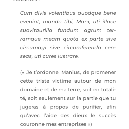
Cum divis volen­ti­bus quodque bene
eve­niat, man­do tibi, Mani, uti illace
suo­vi­tau­ri­lia fun­dum agrum ter­
ramque meam quo­ta ex parte sive
cir­cu­ma­gi sive cir­cum­fe­ren­da cen­
seas, uti cures lustrare.
(« Je t’or­donne, Manius, de pro­me­ner
cette triste vic­time autour de mon
domaine et de ma terre, soit en tota­li­
té, soit seule­ment sur la par­tie que tu
juge­ras à pro­pos de puri­fier, afin
qu’a­vec l’aide des dieux le suc­cès
cou­ronne mes entreprises »)