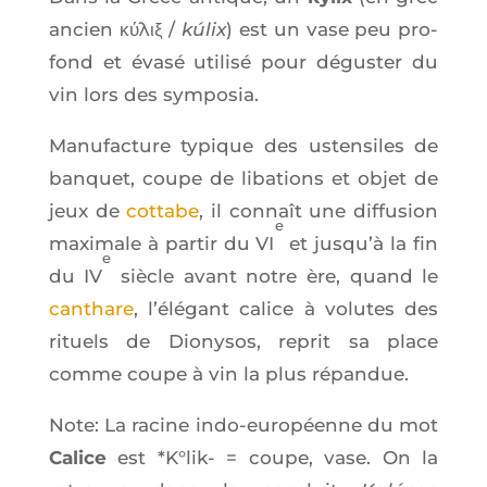
ancien κύλιξ /
kúlix
) est un vase peu pro­
fond et éva­sé uti­li­sé pour dégus­ter du
vin lors des symposia.
Manu­fac­ture typique des usten­siles de
ban­quet, coupe de liba­tions et objet de
jeux de
cot­tabe
, il connaît une dif­fu­sion
e
maxi­male à par­tir du VI
et jusqu’à la fin
e
du IV
siècle avant notre ère, quand le
can­thare
, l’é­lé­gant calice à volutes des
rituels de Dio­ny­sos, reprit sa place
comme coupe à vin la plus répandue.
Note: La racine indo-euro­péenne du mot
Calice
est *K°lik- = coupe, vase. On la