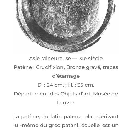
Asie Mineure, Xe — XIe siècle
Patène : Cru­ci­fixion, Bronze gra­vé, traces
d’étamage
D. : 24 cm. ; H. : 35 cm.
Dépar­te­ment des Objets d’art, Musée de
Louvre.
La patène, du latin pate­na, plat, déri­vant
lui-même du grec pata­ni, écuelle, est un