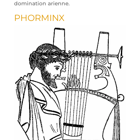
domi­na­tion arienne.
PHOR­MINX