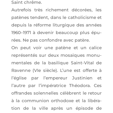
Saint chrême.
Autre­fois très riche­ment déco­rées, les
patènes tendent, dans le catho­li­cisme et
depuis la réforme litur­gique des années
1960–1971 à deve­nir beau­coup plus épu­
rées. Ne pas confondre avec patère.
On peut voir une patène et un calice
repré­sen­tés sur deux mosaïques monu­
men­tales de la basi­lique Saint-Vital de
Ravenne (VIe siècle). L’une est offerte à
l’é­glise par l’empereur Jus­ti­nien et
l’autre par l’im­pé­ra­trice Théo­do­ra. Ces
offrandes solen­nelles célèbrent le retour
à la com­mu­nion ortho­doxe et la libé­ra­
tion de la ville après un épi­sode de