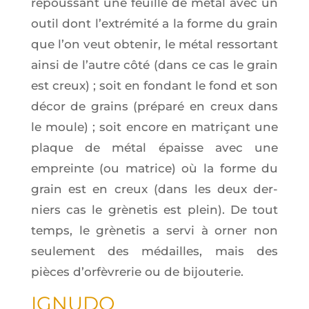
repous­sant une feuille de métal avec un
outil dont l’ex­tré­mi­té a la forme du grain
que l’on veut obte­nir, le métal res­sor­tant
ain­si de l’autre côté (dans ce cas le grain
est creux) ; soit en fon­dant le fond et son
décor de grains (pré­pa­ré en creux dans
le moule) ; soit encore en matri­çant une
plaque de métal épaisse avec une
empreinte (ou matrice) où la forme du
grain est en creux (dans les deux der­
niers cas le grè­ne­tis est plein). De tout
temps, le grè­ne­tis a ser­vi à orner non
seule­ment des médailles, mais des
pièces d’or­fè­vre­rie ou de bijouterie.
IGNU­DO