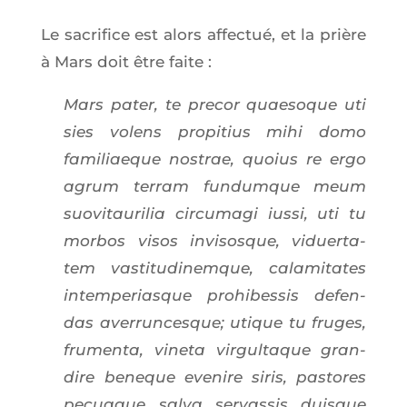
Le sacri­fice est alors affec­tué, et la prière
à Mars doit être faite :
Mars pater, te pre­cor quae­soque uti
sies volens pro­pi­tius mihi domo
fami­liaeque nos­trae, quoius re ergo
agrum ter­ram fun­dumque meum
suo­vi­tau­ri­lia cir­cu­ma­gi ius­si, uti tu
mor­bos visos invi­sosque, viduer­ta­
tem vas­ti­tu­di­nemque, cala­mi­tates
intem­pe­riasque pro­hi­bes­sis defen­
das aver­run­cesque; utique tu fruges,
fru­men­ta, vine­ta vir­gul­taque gran­
dire beneque eve­nire siris, pas­tores
pecuaque sal­va ser­vas­sis duisque