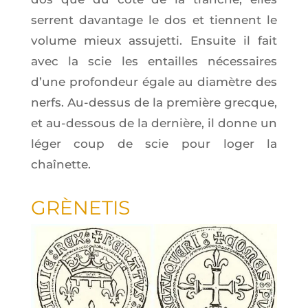
serrent davan­tage le dos et tiennent le
volume mieux assu­jet­ti. Ensuite il fait
avec la scie les entailles néces­saires
d’une pro­fon­deur égale au dia­mètre des
nerfs. Au-des­sus de la pre­mière grecque,
et au-des­sous de la der­nière, il donne un
léger coup de scie pour loger la
chaînette.
GRÈ­NE­TIS