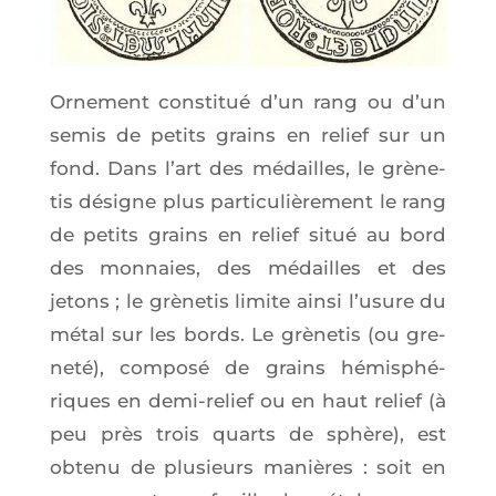
Orne­ment consti­tué d’un rang ou d’un
semis de petits grains en relief sur un
fond. Dans l’art des médailles, le grè­ne­
tis désigne plus par­ti­cu­liè­re­ment le rang
de petits grains en relief situé au bord
des mon­naies, des médailles et des
jetons ; le grè­ne­tis limite ain­si l’u­sure du
métal sur les bords. Le grè­ne­tis (ou gre­
ne­té), com­po­sé de grains hémi­sphé­
riques en demi-relief ou en haut relief (à
peu près trois quarts de sphère), est
obte­nu de plu­sieurs manières : soit en