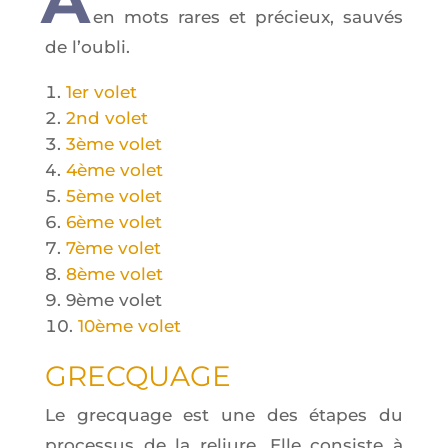
en mots rares et pré­cieux, sau­vés
de l’oubli.
1er volet
2nd volet
3ème volet
4ème volet
5ème volet
6ème volet
7ème volet
8ème volet
9ème volet
10ème volet
GREC­QUAGE
Le grec­quage est une des étapes du
pro­ces­sus de la reliure. Elle consiste à