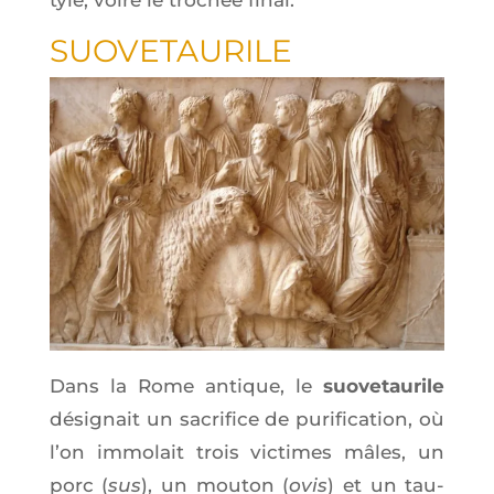
SUO­VE­TAU­RILE
Dans la Rome antique, le
suo­ve­tau­rile
dési­gnait un sacri­fice de puri­fi­ca­tion, où
l’on immo­lait trois vic­times mâles, un
porc (
sus
), un mou­ton (
ovis
) et un tau­