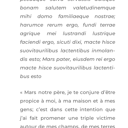
bonam salu­tem vale­tu­di­nemque
mihi domo fami­liaeque nos­trae;
harumce rerum ergo, fun­di ter­rae
agrique mei lus­tran­di lus­trique
facien­di ergo, sicu­ti dixi, macte hisce
suo­vi­tau­ri­li­bus lac­ten­ti­bus inmo­lan­
dis esto; Mars pater, eius­dem rei ergo
macte hisce suo­vi­tau­ri­li­bus lac­ten­ti­
bus esto
« Mars notre père, je te conjure d’être
pro­pice à moi, à ma mai­son et à mes
gens; c’est dans cette inten­tion que
j’ai fait pro­me­ner une triple vic­time
autour de mes champs, de mes terres