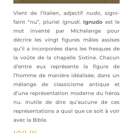
Vient de l’i­ta­lien, adjec­tif
nudo
, signi­
faint “nu”, plu­riel
ignu­di
.
Ignu­do
est le
mot inven­té par Miche­lange pour
décrire les vingt figures mâles assises
qu’il a incor­po­rées dans les fresques de
la voûte de la cha­pelle Six­tine. Cha­cun
d’entre eux repré­sente la figure de
l’homme de manière idéa­li­sée, dans un
mélange de clas­si­cisme antique et
d’une repré­sen­ta­tion moderne du héros
nu. Inutile de dire qu’au­cune de ces
repré­sen­ta­tions a quoi que ce soit à voir
avec la Bible.