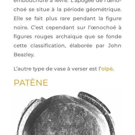
embou­chure à lèvre. L’a­po­gée de l’œ­no­
choé se situe à la période géo­mé­trique.
Elle se fait plus rare pen­dant la figure
noire. C’est cepen­dant sur l’œ­no­choé à
figures rouges archaïque que se fonde
cette clas­si­fi­ca­tion, éla­bo­rée par John
Beazley.
L’autre type de vase à ver­ser est l’
olpè
.
PATÈNE