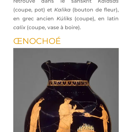
retrouve dans le sans­krit
Kalá­sas
(coupe, pot) et
Kali­ka
(bou­ton de fleur),
en grec ancien
Kúliks
(coupe), en latin
calix
(coupe, vase à boire).
ŒNO­CHOÉ