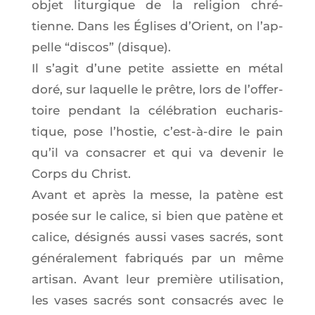
objet litur­gique de la reli­gion chré­
tienne. Dans les Églises d’O­rient, on l’ap­
pelle “dis­cos” (disque).
Il s’a­git d’une petite assiette en métal
doré, sur laquelle le prêtre, lors de l’of­fer­
toire pen­dant la célé­bra­tion eucha­ris­
tique, pose l’hos­tie, c’est-à-dire le pain
qu’il va consa­crer et qui va deve­nir le
Corps du Christ.
Avant et après la messe, la patène est
posée sur le calice, si bien que patène et
calice, dési­gnés aus­si vases sacrés, sont
géné­ra­le­ment fabri­qués par un même
arti­san. Avant leur pre­mière uti­li­sa­tion,
les vases sacrés sont consa­crés avec le