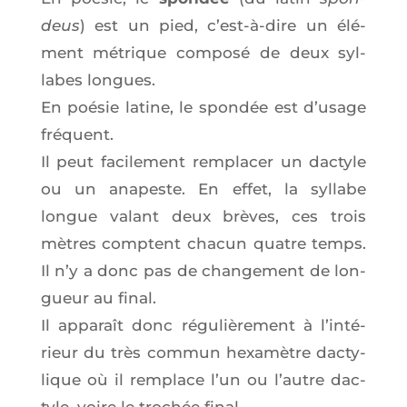
deus
) est un pied, c’est-à-dire un élé­
ment métrique com­po­sé de deux syl­
labes longues.
En poé­sie latine, le spon­dée est d’u­sage
fréquent.
Il peut faci­le­ment rem­pla­cer un dac­tyle
ou un ana­peste. En effet, la syl­labe
longue valant deux brèves, ces trois
mètres comptent cha­cun quatre temps.
Il n’y a donc pas de chan­ge­ment de lon­
gueur au final.
Il appa­raît donc régu­liè­re­ment à l’in­té­
rieur du très com­mun hexa­mètre dac­ty­
lique où il rem­place l’un ou l’autre dac­
tyle, voire le tro­chée final.