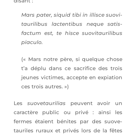
disant :
Mars pater, siquid tibi in illisce suo­vi­
tau­ri­li­bus lac­ten­ti­bus neque satis­
fac­tum est, te hisce suo­vi­tau­ri­li­bus
piaculo.
(« Mars notre père, si quelque chose
t’a déplu dans ce sacri­fice des trois
jeunes vic­times, accepte en expia­tion
ces trois autres. »)
Les
suo­ve­tau­ri­lias
peuvent avoir un
carac­tère public ou pri­vé : ain­si les
fermes étaient bénites par des suo­ve­
tau­riles ruraux et pri­vés lors de la fêtes