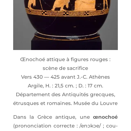
Œno­choé attique à figures rouges :
scène de sacrifice
Vers 430 — 425 avant J.-C. Athènes
Argile, H. : 21,5 cm. ; D. : 17 cm.
Dépar­te­ment des Anti­qui­tés grecques,
étrusques et romaines. Musée du Louvre
Dans la Grèce antique, une
œno­choé
(pro­non­cia­tion cor­recte : /enɔkɔe/ ; cou­