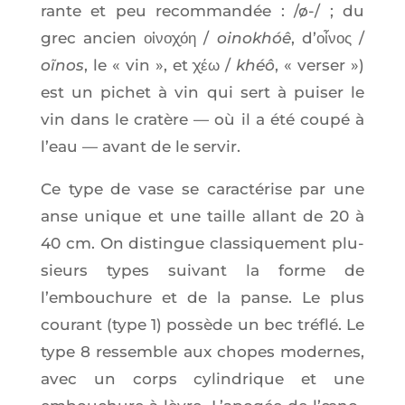
rante et peu recom­man­dée : /ø-/ ; du
grec ancien οἰνοχόη /
oino­khóê
, d’οἶνος /
oĩnos
, le « vin », et χέω /
khéô
, « ver­ser »)
est un pichet à vin qui sert à pui­ser le
vin dans le cra­tère — où il a été cou­pé à
l’eau — avant de le servir.
Ce type de vase se carac­té­rise par une
anse unique et une taille allant de 20 à
40 cm. On dis­tingue clas­si­que­ment plu­
sieurs types sui­vant la forme de
l’embouchure et de la panse. Le plus
cou­rant (type 1) pos­sède un bec tré­flé. Le
type 8 res­semble aux chopes modernes,
avec un corps cylin­drique et une