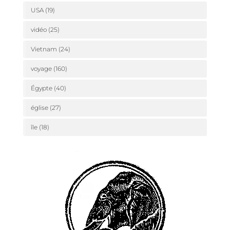
USA
(19)
vidéo
(25)
Vietnam
(24)
voyage
(160)
Égypte
(40)
église
(27)
île
(18)