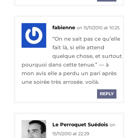
fabienne
on 15/11/2010 at 10:25
“On ne sait pas ce qu’elle
fait là, si elle attend
quelque chose, et sur­tout
pour­quoi dans cette tenue.” — à
mon avis elle a per­du un pari après
une soi­rée très arro­sée. voilà.
REPLY
Le Perroquet Suédois
on
15/11/2010 at 22:29