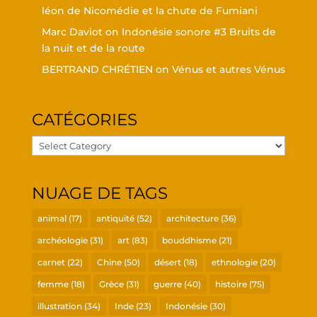
léon de Nico­mé­die et la chute de Fumiani
Marc Daviot
on
Indo­né­sie sonore #3 Bruits de
la nuit et de la route
BERTRAND CHRÉTIEN
on
Vénus et autres Vénus
CATÉ­GO­RIES
Caté­
go­
ries
NUAGE DE TAGS
animal
(17)
antiquité
(52)
architecture
(36)
archéologie
(31)
art
(83)
bouddhisme
(21)
carnet
(22)
Chine
(50)
désert
(18)
ethnologie
(20)
femme
(18)
Grèce
(31)
guerre
(40)
histoire
(75)
illustration
(34)
Inde
(23)
Indonésie
(30)