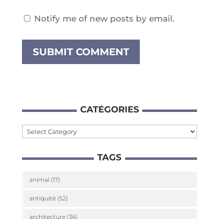
Notify me of new posts by email.
CATÉ­GO­RIES
Caté­
go­
TAGS
ries
animal
(17)
antiquité
(52)
architecture
(36)