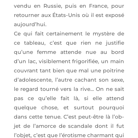
ven­du en Rus­sie, puis en France, pour
retour­ner aux États-Unis où il est expo­sé
aujourd’hui.
Ce qui fait cer­tai­ne­ment le mys­tère de
ce tableau, c’est que rien ne jus­ti­fie
qu’une femme attende nue au bord
d’un lac, visi­ble­ment fri­go­ri­fiée, un main
cou­vrant tant bien que mal une poi­trine
d’a­do­les­cente, l’autre cachant son sexe,
le regard tour­né vers la rive… On ne sait
pas ce qu’elle fait là, si elle attend
quelque chose, et sur­tout pour­quoi
dans cette tenue. C’est peut-être là l’ob­
jet de l’a­morce de scan­dale dont il fut
l’ob­jet, c’est que l’é­ro­tisme char­mant qui