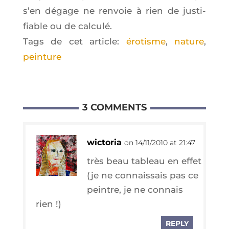
s’en dégage ne ren­voie à rien de jus­ti­
fiable ou de calculé.
Tags de cet article:
érotisme
,
nature
,
peinture
3 COMMENTS
wictoria
on 14/11/2010 at 21:47
très beau tableau en effet
(je ne connais­sais pas ce
peintre, je ne connais
rien !)
REPLY