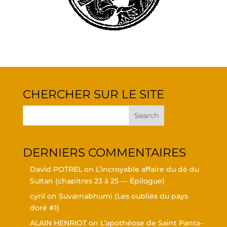
CHER­CHER SUR LE SITE
DER­NIERS COMMENTAIRES
David POTREL
on
L’in­croyable affaire du dé du
Sul­tan (cha­pitres 23 à 25 — Épilogue)
cyril
on
Suvar­nabhu­mi (Les oubliés du pays
doré #1)
ALAIN HENRIOT
on
L’a­po­théose de Saint Pan­ta­