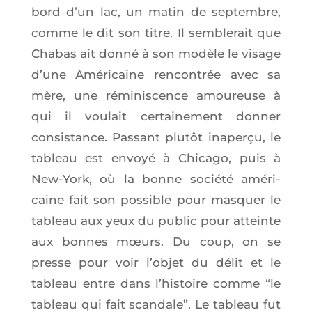
bord d’un lac, un matin de sep­tembre,
comme le dit son titre. Il sem­ble­rait que
Cha­bas ait don­né à son modèle le visage
d’une Amé­ri­caine ren­con­trée avec sa
mère, une rémi­nis­cence amou­reuse à
qui il vou­lait cer­tai­ne­ment don­ner
consis­tance. Pas­sant plu­tôt inaper­çu, le
tableau est envoyé à Chi­ca­go, puis à
New-York, où la bonne socié­té amé­ri­
caine fait son pos­sible pour mas­quer le
tableau aux yeux du public pour atteinte
aux bonnes mœurs. Du coup, on se
presse pour voir l’ob­jet du délit et le
tableau entre dans l’his­toire comme “le
tableau qui fait scan­dale”. Le tableau fut