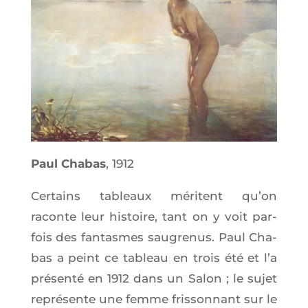
Paul Cha­bas
, 1912
Cer­tains tableaux méritent qu’on
raconte leur his­toire, tant on y voit par­
fois des fan­tasmes sau­gre­nus. Paul Cha­
bas a peint ce tableau en trois été et l’a
pré­sen­té en 1912 dans un Salon ; le sujet
repré­sente une femme fris­son­nant sur le