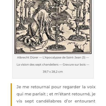
Albrecht Dürer — L’A­po­ca­lypse de Saint-Jean (3) —
La vision des sept chan­de­liers — Gra­vure sur bois —
39,7 x 28,2 cm
Je me retour­nai pour regar­der la voix
qui me par­lait ; et m’é­tant retour­né, je
vis sept can­dé­labres d’or entou­rant