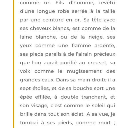
comme un Fils d’homme, revê­tu
d’une longue robe ser­rée à la taille
par une cein­ture en or.
Sa tête avec
ses che­veux blancs, est comme de la
laine blanche, ou de la neige, ses
yeux comme une flamme ardente,
ses pieds pareils à de l’ai­rain pré­cieux
que l’on aurait puri­fié au creu­set, sa
voix comme le mugis­se­ment des
grandes eaux.
Dans sa main droite il a
sept étoiles, et de sa bouche sort une
épée effi­lée, à double tran­chant, et
son visage, c’est comme le soleil qui
brille dans tout son éclat.
A sa vue, je
tom­bai à ses pieds, comme mort ;