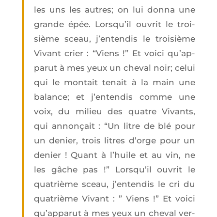
les uns les autres; on lui don­na une
grande épée. Lors­qu’il ouvrit le troi­
sième sceau, j’en­ten­dis le troi­sième
Vivant crier : “Viens !” Et voi­ci qu’ap­
pa­rut à mes yeux un che­val noir; celui
qui le mon­tait tenait à la main une
balance; et j’en­ten­dis comme une
voix, du milieu des quatre Vivants,
qui annon­çait : “Un litre de blé pour
un denier, trois litres d’orge pour un
denier ! Quant à l’huile et au vin, ne
les gâche pas !” Lors­qu’il ouvrit le
qua­trième sceau, j’en­ten­dis le cri du
qua­trième Vivant : ” Viens !” Et voi­ci
qu’ap­pa­rut à mes yeux un che­val ver­