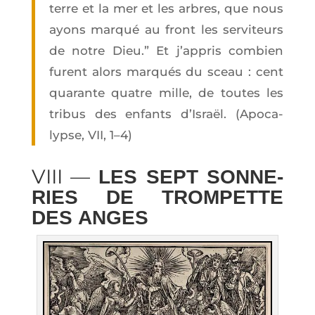
terre et la mer et les arbres, que nous
ayons mar­qué au front les ser­vi­teurs
de notre Dieu.” Et j’ap­pris com­bien
furent alors mar­qués du sceau : cent
qua­rante quatre mille, de toutes les
tri­bus des enfants d’Israël. (Apo­ca­
lypse, VII, 1–4)
VIII —
LES SEPT SON­NE­
RIES DE TROM­PETTE
DES ANGES