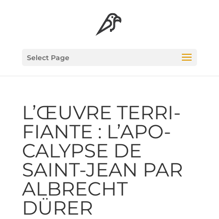
Select Page
L’ŒUVRE TER­RI­
FIANTE : L’A­PO­
CA­LYPSE DE
SAINT-JEAN PAR
ALBRECHT
DÜRER