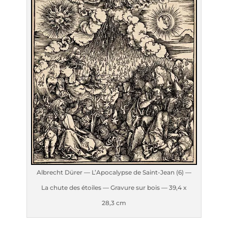
Albrecht Dürer — L’A­po­ca­lypse de Saint-Jean (6) —
La chute des étoiles — Gra­vure sur bois — 39,4 x
28,3 cm