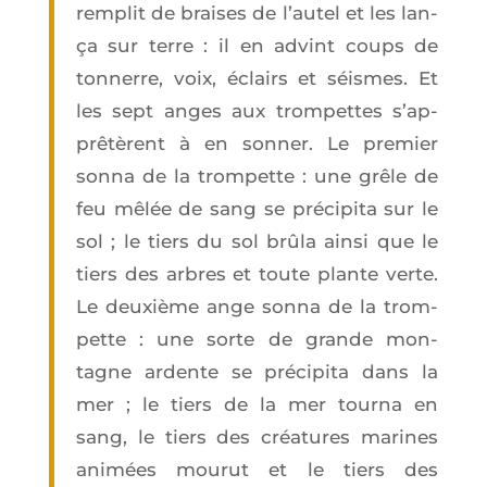
rem­plit de braises de l’au­tel et les lan­
ça sur terre : il en advint coups de
ton­nerre, voix, éclairs et séismes. Et
les sept anges aux trom­pettes s’ap­
prê­tèrent à en son­ner. Le pre­mier
son­na de la trom­pette : une grêle de
feu mêlée de sang se pré­ci­pi­ta sur le
sol ; le tiers du sol brû­la ain­si que le
tiers des arbres et toute plante verte.
Le deuxième ange son­na de la trom­
pette : une sorte de grande mon­
tagne ardente se pré­ci­pi­ta dans la
mer ; le tiers de la mer tour­na en
sang, le tiers des créa­tures marines
ani­mées mou­rut et le tiers des