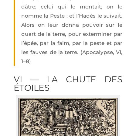
dâtre; celui qui le mon­tait, on le
nomme la Peste ; et l’Ha­dès le sui­vait.
Alors on leur don­na pou­voir sur le
quart de la terre, pour exter­mi­ner par
l’é­pée, par la faim, par la peste et par
les fauves de la terre. (Apo­ca­lypse, VI,
1–8)
VI — LA CHUTE DES
ÉTOILES