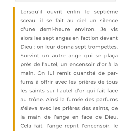
Lors­qu’il ouvrit enfin le sep­tième
sceau, il se fait au ciel un silence
d’une demi-heure envi­ron. Je vis
alors les sept anges en fac­tion devant
Dieu : on leur don­na sept trom­pettes.
Sur­vint un autre ange qui se pla­ça
près de l’au­tel, un encen­soir d’or à la
main. On lui remit quan­ti­té de par­
fums à offrir avec les prières de tous
les saints sur l’au­tel d’or qui fait face
au trône. Ain­si la fumée des par­fums
s’é­le­va avec les prières des saints, de
la main de l’ange en face de Dieu.
Cela fait, l’ange reprit l’en­cen­soir, le