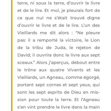
terre, ni sous la terre, d’ou­vrir le livre
et de le lire. Et moi, je pleu­rais fort de
ce que nul ne s’é­tait trou­vé digne
d’ou­vrir le livre et de le lire. L’un des
Vieillards me dit alors : “Ne pleure
pas: il a rem­por­té la vic­toire, le Lion
de la tri­bu de Juda, le reje­ton de
David; il ouvri­ra donc le livre aux sept
sceaux.” Alors j’a­per­çus, debout entre
le trône aux quatre Vivants et les
Vieillards, un Agneau, comme égor­gé,
por­tant sept cornes et sept yeux, qui
sont les sept esprits de Dieu en mis­
sion pour toute la terre. Et l’A­gneau
s’en vint prendre le livre dans la main