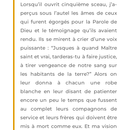
Lors­qu’il ouvrit cin­quième sceau, j’a­
per­çus sous l’au­tel les âmes de ceux
qui furent égor­gés pour la Parole de
Dieu et le témoi­gnage qu’ils avaient
ren­du. Ils se mirent à crier d’une voix
puis­sante : “Jusques à quand Maître
saint et vrai, tar­de­ras-tu à faire jus­tice,
à tirer ven­geance de notre sang sur
les habi­tants de la terre?” Alors on
leur don­na à cha­cun une robe
blanche en leur disant de patien­ter
encore un peu le temps que fussent
au com­plet leurs com­pa­gnons de
ser­vice et leurs frères qui doivent être
mis à mort comme eux. Et ma vision