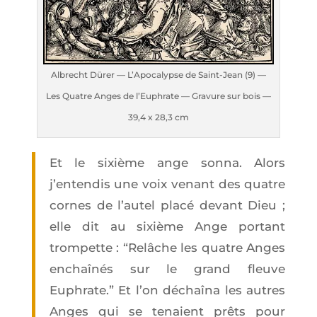
Albrecht Dürer — L’A­po­ca­lypse de Saint-Jean (9) —
Les Quatre Anges de l’Eu­phrate — Gra­vure sur bois —
39,4 x 28,3 cm
Et le sixième ange son­na. Alors
j’entendis une voix venant des quatre
cornes de l’au­tel pla­cé devant Dieu ;
elle dit au sixième Ange por­tant
trom­pette : “Relâche les quatre Anges
enchaî­nés sur le grand fleuve
Euphrate.” Et l’on déchaî­na les autres
Anges qui se tenaient prêts pour