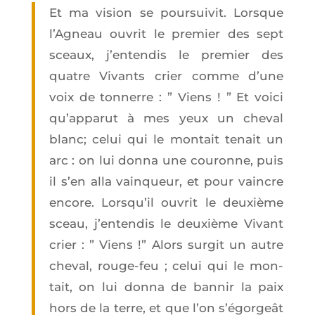
Et ma vision se pour­sui­vit. Lorsque
l’A­gneau ouvrit le pre­mier des sept
sceaux, j’en­ten­dis le pre­mier des
quatre Vivants crier comme d’une
voix de ton­nerre : ” Viens ! ” Et voi­ci
qu’ap­pa­rut à mes yeux un che­val
blanc; celui qui le mon­tait tenait un
arc : on lui don­na une cou­ronne, puis
il s’en alla vain­queur, et pour vaincre
encore. Lors­qu’il ouvrit le deuxième
sceau, j’en­ten­dis le deuxième Vivant
crier : ” Viens !” Alors sur­git un autre
che­val, rouge-feu ; celui qui le mon­
tait, on lui don­na de ban­nir la paix
hors de la terre, et que l’on s’égorgeât