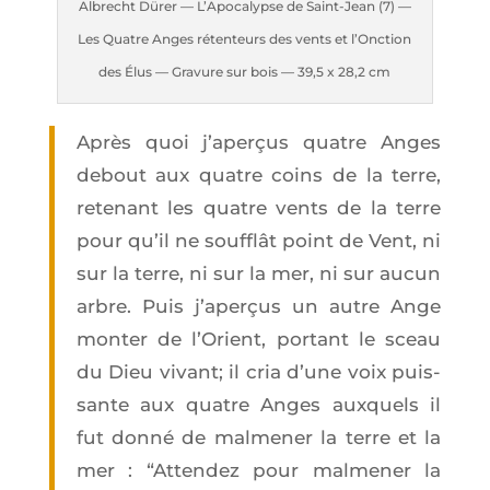
Albrecht Dürer — L’A­po­ca­lypse de Saint-Jean (7) —
Les Quatre Anges réten­teurs des vents et l’Onc­tion
des Élus — Gra­vure sur bois — 39,5 x 28,2 cm
Après quoi j’a­per­çus quatre Anges
debout aux quatre coins de la terre,
rete­nant les quatre vents de la terre
pour qu’il ne souf­flât point de Vent, ni
sur la terre, ni sur la mer, ni sur aucun
arbre. Puis j’a­per­çus un autre Ange
mon­ter de l’O­rient, por­tant le sceau
du Dieu vivant; il cria d’une voix puis­
sante aux quatre Anges aux­quels il
fut don­né de mal­me­ner la terre et la
mer : “Atten­dez pour mal­me­ner la