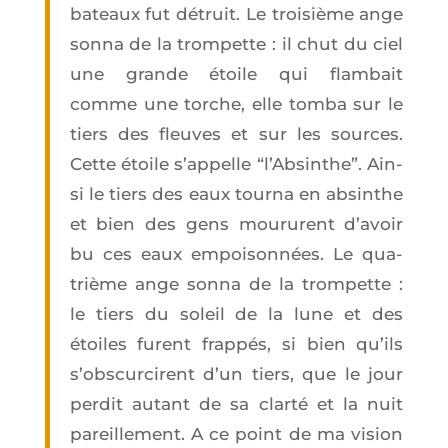
bateaux fut détruit. Le troi­sième ange
son­na de la trom­pette : il chut du ciel
une grande étoile qui flam­bait
comme une torche, elle tom­ba sur le
tiers des fleuves et sur les sources.
Cette étoile s’ap­pelle “l’Ab­sinthe”. Ain­
si le tiers des eaux tour­na en absinthe
et bien des gens mou­rurent d’a­voir
bu ces eaux empoi­son­nées. Le qua­
trième ange son­na de la trom­pette :
le tiers du soleil de la lune et des
étoiles furent frap­pés, si bien qu’ils
s’obs­cur­cirent d’un tiers, que le jour
per­dit autant de sa clar­té et la nuit
pareille­ment. A ce point de ma vision