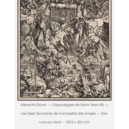
Albrecht Dürer — L’A­po­ca­lypse de Saint-Jean (8) —
Les Sept Son­ne­ries de trom­pette des Anges — Gra­
vure sur bois — 39,3 x 28,1 cm