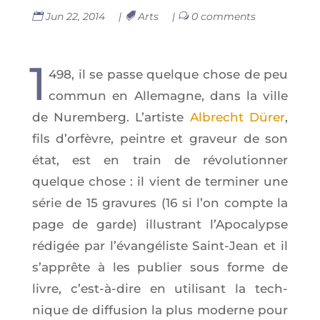
Jun 22, 2014
|
Arts
|
0 comments
1
498, il se passe quelque chose de peu
com­mun en Alle­magne, dans la ville
de Nurem­berg. L’ar­tiste
Albrecht Dürer
,
fils d’or­fèvre, peintre et gra­veur de son
état, est en train de révo­lu­tion­ner
quelque chose : il vient de ter­mi­ner une
série de 15 gra­vures (16 si l’on compte la
page de garde) illus­trant l’A­po­ca­lypse
rédi­gée par l’é­van­gé­liste Saint-Jean et il
s’ap­prête à les publier sous forme de
livre, c’est-à-dire en uti­li­sant la tech­
nique de dif­fu­sion la plus moderne pour