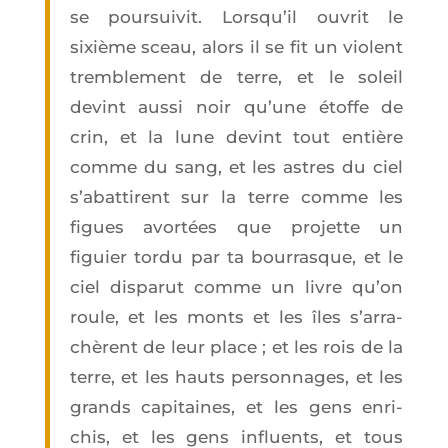
se pour­sui­vit. Lors­qu’il ouvrit le
sixième sceau, alors il se fit un violent
trem­ble­ment de terre, et le soleil
devint aus­si noir qu’une étoffe de
crin, et la lune devint tout entière
comme du sang, et les astres du ciel
s’a­bat­tirent sur la terre comme les
figues avor­tées que pro­jette un
figuier tor­du par ta bour­rasque, et le
ciel dis­pa­rut comme un livre qu’on
roule, et les monts et les îles s’ar­ra­
chèrent de leur place ; et les rois de la
terre, et les hauts per­son­nages, et les
grands capi­taines, et les gens enri­
chis, et les gens influents, et tous