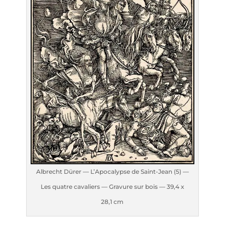
Albrecht Dürer — L’A­po­ca­lypse de Saint-Jean (5) —
Les quatre cava­liers — Gra­vure sur bois — 39,4 x
28,1 cm