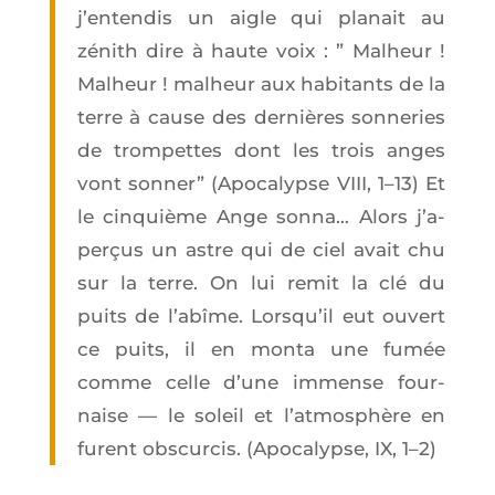
j’en­ten­dis un aigle qui pla­nait au
zénith dire à haute voix : ” Mal­heur !
Mal­heur ! mal­heur aux habi­tants de la
terre à cause des der­nières son­ne­ries
de trom­pettes dont les trois anges
vont son­ner” (Apo­ca­lypse VIII, 1–13) Et
le cin­quième Ange son­na… Alors j’a­
per­çus un astre qui de ciel avait chu
sur la terre. On lui remit la clé du
puits de l’a­bîme. Lors­qu’il eut ouvert
ce puits, il en mon­ta une fumée
comme celle d’une immense four­
naise — le soleil et l’at­mo­sphère en
furent obs­cur­cis. (Apo­ca­lypse, IX, 1–2)