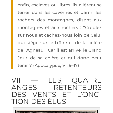
enfin, esclaves ou libres, ils allèrent se
ter­rer dans les cavernes et par­mi les
rochers des mon­tagnes, disant aux
mon­tagnes et aux rochers : “Crou­lez
sur nous et cachez-nous loin de Celui
qui siège sur le trône et de la colère
de l’A­gneau.” Car il est arri­vé, le Grand
Jour de sa colère et qui donc peut
tenir ? (Apo­ca­lypse, VI, 9–17)
VII — LES QUATRE
ANGES RÉTEN­TEURS
DES VENTS ET L’ONC­
TION DES ÉLUS