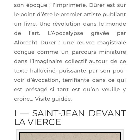
son époque ; l’im­pri­me­rie. Dürer est sur
le point d’être le pre­mier artiste publiant
un livre. Une révo­lu­tion dans le monde
de l’art. L’A­po­ca­lypse gra­vée par
Albrecht Dürer : une œuvre magis­trale
conçue comme un par­cours minia­ture
dans l’i­ma­gi­naire col­lec­tif autour de ce
texte hal­lu­ci­né, puis­sante par son pou­
voir d’é­vo­ca­tion, ter­ri­fiante dans ce qui
est pré­sa­gé si tant est qu’on veuille y
croire… Visite guidée.
I — SAINT-JEAN DEVANT
LA VIERGE