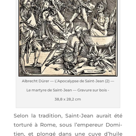
Albrecht Dürer — L’A­po­ca­lypse de Saint-Jean (2) —
Le mar­tyre de Saint-Jean — Gra­vure sur bois -
38,8 x 28,2 cm
Selon la tra­di­tion, Saint-Jean aurait été
tor­tu­ré à Rome, sous l’empereur Domi­
tien, et plon­gé dans une cuve d’huile