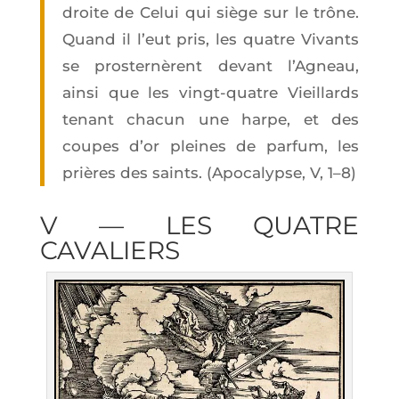
droite de Celui qui siège sur le trône.
Quand il l’eut pris, les quatre Vivants
se pros­ter­nèrent devant l’A­gneau,
ain­si que les vingt-quatre Vieillards
tenant cha­cun une harpe, et des
coupes d’or pleines de par­fum, les
prières des saints. (Apo­ca­lypse, V, 1–8)
V — LES QUATRE
CAVALIERS