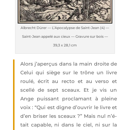
Albrecht Dürer — L’A­po­ca­lypse de Saint-Jean (4) —
Saint-Jean appe­lé aux cieux — Gra­vure sur bois —
39,3 x 28,1 cm
Alors j’a­per­çus dans la main droite de
Celui qui siège sur le trône un livre
rou­lé, écrit au rec­to et au ver­so et
scel­lé de sept sceaux. Et je vis un
Ange puis­sant pro­cla­mant à pleine
voix : “Qui est digne d’ou­vrir le livre et
d’en bri­ser les sceaux ?” Mais nul n’é­
tait capable, ni dans le ciel, ni sur la