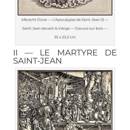
Albrecht Dürer — L’A­po­ca­lypse de Saint-Jean (1) —
Saint-Jean devant la Vierge — Gra­vure sur bois —
35 x 23,2 cm
II — LE MAR­TYRE DE
SAINT-JEAN