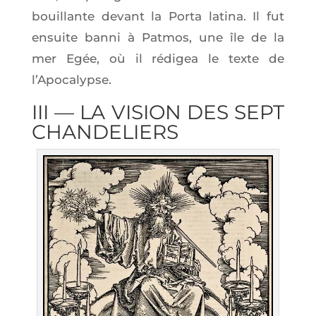
bouillante devant la Por­ta lati­na. Il fut
ensuite ban­ni à Pat­mos, une île de la
mer Egée, où il rédi­gea le texte de
l’Apocalypse.
III — LA VISION DES SEPT
CHANDELIERS