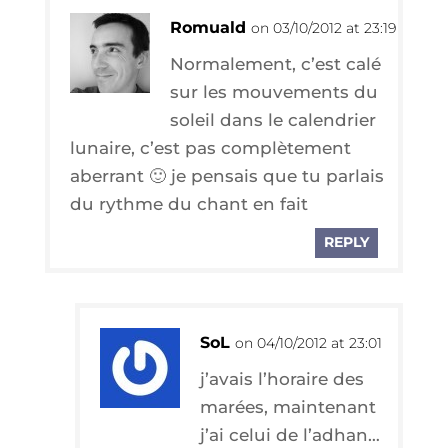
Romuald
on 03/10/2012 at 23:19
Nor­ma­le­ment, c’est calé
sur les mou­ve­ments du
soleil dans le calen­drier
lunaire, c’est pas com­plè­te­ment
aber­rant 🙂 je pen­sais que tu par­lais
du rythme du chant en fait
REPLY
SoL
on 04/10/2012 at 23:01
j’a­vais l’ho­raire des
marées, main­te­nant
j’ai celui de l’adhan…