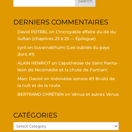
DER­NIERS COMMENTAIRES
David POTREL
on
L’in­croyable affaire du dé du
Sul­tan (cha­pitres 23 à 25 — Épilogue)
cyril
on
Suvar­nabhu­mi (Les oubliés du pays
doré #1)
ALAIN HENRIOT
on
L’a­po­théose de Saint Pan­ta­
léon de Nico­mé­die et la chute de Fumiani
Marc Daviot
on
Indo­né­sie sonore #3 Bruits de
la nuit et de la route
BERTRAND CHRÉTIEN
on
Vénus et autres Vénus
CATÉ­GO­RIES
Caté­
go­