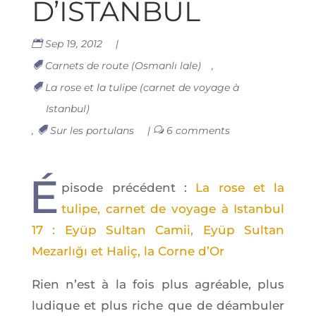
D’ISTANBUL
Sep 19, 2012
|
Carnets de route (Osmanlı lale)
,
La rose et la tulipe (carnet de voyage à
Istanbul)
,
Sur les portulans
|
6 comments
É
pi­sode pré­cé­dent :
La rose et la
tulipe, car­net de voyage à Istan­bul
17 : Eyüp Sul­tan Camii, Eyüp Sul­tan
Mezarlığı et Haliç, la Corne d’Or
Rien n’est à la fois plus agréable, plus
ludique et plus riche que de déam­bu­ler