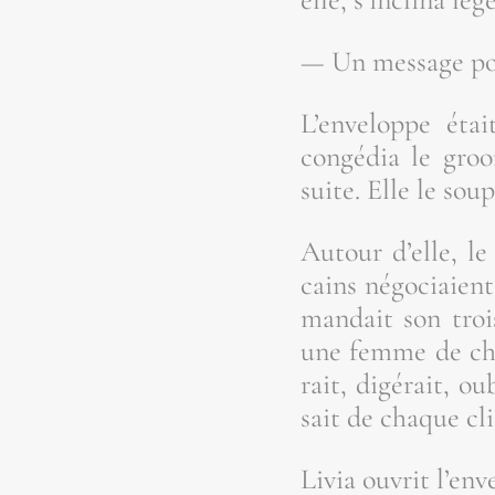
— Un mes­sage pou
L’en­ve­loppe éta
congé­dia le groo
suite. Elle le sou
Autour d’elle, le 
cains négo­ciaient
man­dait son troi
une femme de chamb
rait, digé­rait, o
sait de chaque cl
Livia ouvrit l’env