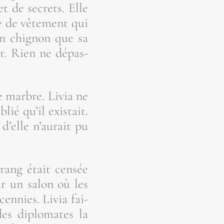
et de secrets. Elle
re de vête­ment qui
un chi­gnon que sa
r. Rien ne dépas­
de marbre. Livia ne
ié qu’il exis­tait.
d’elle n’au­rait pu
ang était cen­sée
nir un salon où les
n­nies. Livia fai­
des diplo­mates la