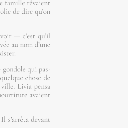
ne famille rêvaient
polie de dire qu’on
voir — c’est qu’il
r­vée au nom d’une
xister.
ne gon­dole qui pas­
n, quelque chose de
ville. Livia pen­sa
our­ri­ture avaient
l s’ar­rê­ta devant