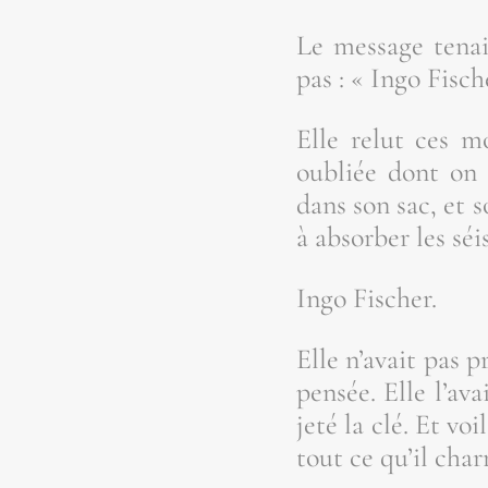
Le mes­sage tenai
pas : « Ingo Fische
Elle relut ces mo
oubliée dont on r
dans son sac, et s
à absor­ber les sé
Ingo Fischer.
Elle n’a­vait pas
pen­sée. Elle l’a­
jeté la clé. Et voi
tout ce qu’il char­