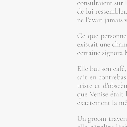
consul­taient sur 
de lui res­sem­ble
ne l’a­vait jamais v
Ce que per­sonne 
exis­tait une cha
cer­taine signo­ra 
Elle but son café, 
sait en contre­bas
triste et d’obs­cè
que Venise était l
exac­te­ment la m
Un groom tra­ver­s
elle, s’in­cli­na l