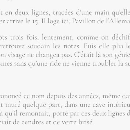
t en deux lignes, tra­cées d’une main qu’elle 
r arrive le 15. Il loge ici. Pavillon de l’Al­le­m
ts trois fois, len­te­ment, comme on déchiff
etrouve sou­dain les notes. Puis elle plia le 
on visage ne chan­gea pas. C’é­tait là son génie
ismes sans qu’une ride ne vienne trou­bler la s
 pro­non­cé ce nom depuis des années, même dan
vait muré quelque part, dans une cave inté­rie
­là qu’il remon­tait, por­té par ces deux lignes
riait de cendres et de verre brisé.