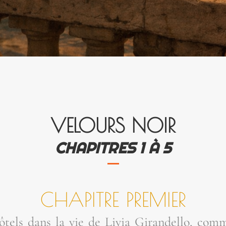
VELOURS NOIR
CHA­PITRES 1 À 5
CHA­PITRE PREMIER
ôtels dans la vie de Livia Giran­del­lo, com