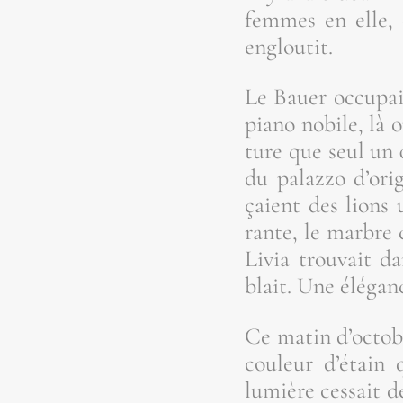
femmes en elle, 
engloutit.
Le Bauer occu­pait
pia­no nobile, là 
ture que seul un œ
du palaz­zo d’o­ri
çaient des lions u
rante, le marbre c
Livia trou­vait da
blait. Une élé­gan
Ce matin d’oc­tobr
cou­leur d’é­tain
lumière ces­sait d