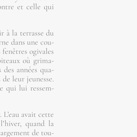
ntre et celle qui
r à la ter­rasse du
derne dans une cou­
 fenêtres ogi­vales
pi­teaux où gri­ma­
ées des années qua­
 de leur jeu­nesse.
se qui lui res­sem­
. L’eau avait cette
l’hi­ver, quand la
har­ge­ment de tou­