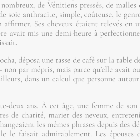
nom­breux, de Véni­tiens pres­sés, de malles 
de soie anthra­cite, simple, coû­teuse, le gen
n affir­mer. Ses che­veux étaient rele­vés en 
 avait mis une demi-heure à per­fec­tion­ne
ssait.
ro­cha, dépo­sa une tasse de café sur la table 
 non par mépris, mais parce qu’elle avait oubl
illeurs, dans un cal­cul que per­sonne autour 
ante-deux ans. À cet âge, une femme de son r
res de cha­ri­té, marier des neveux, entre­te­
an­geaient les mêmes phrases depuis des déce
lle le fai­sait admi­ra­ble­ment. Les épouses 