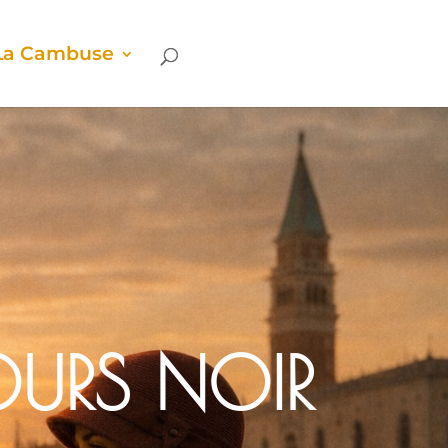
La Cam­buse
OURS NOIR