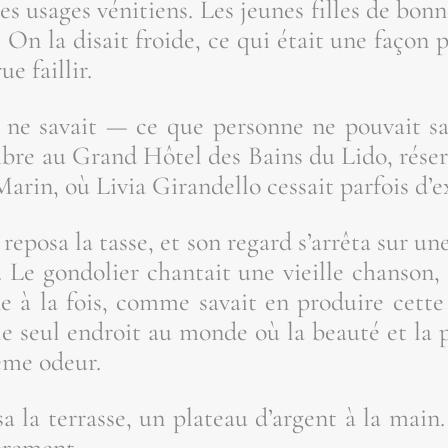
les usages véni­tiens. Les jeunes filles de bon
r. On la disait froide, ce qui était une façon 
ue faillir.
ne savait — ce que per­sonne ne pou­vait sa
mbre au Grand Hôtel des Bains du Lido, rése
Marin, où Livia Giran­del­lo ces­sait par­fois d’e
repo­sa la tasse, et son regard s’ar­rê­ta sur u
. Le gon­do­lier chan­tait une vieille chan­so
ne à la fois, comme savait en pro­duire cette 
e seul endroit au monde où la beau­té et la p
ême odeur.
a la ter­rasse, un pla­teau d’argent à la main. I
égèrement.