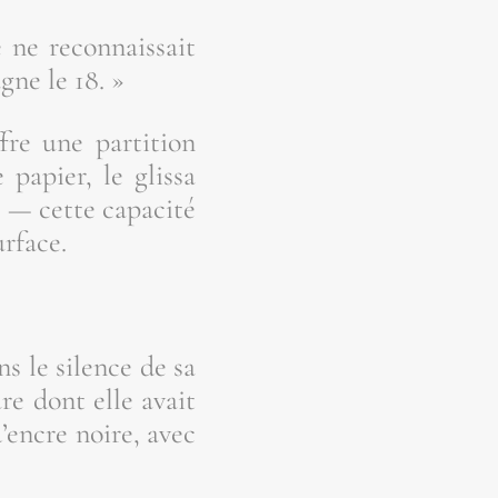
ne recon­nais­sait
agne le 18. »
re une par­ti­tion
papier, le glis­sa
 — cette capa­ci­té
urface.
s le silence de sa
ure dont elle avait
 d’encre noire, avec