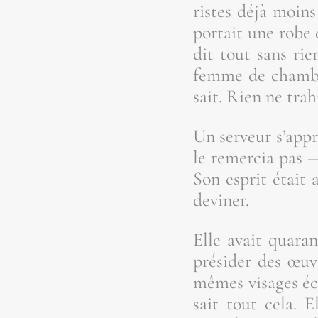
ristes déjà moins 
por­tait une robe 
dit tout sans rie
femme de chambre
sait. Rien ne trahi
Un ser­veur s’ap­p
le remer­cia pas —
Son esprit était a
deviner.
Elle avait qua­r
pré­si­der des œuv
mêmes visages éch
sait tout cela. E