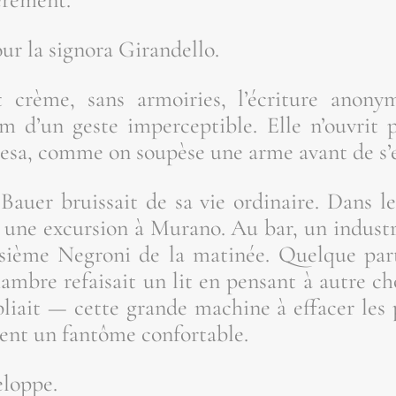
r la signo­ra Girandello.
it crème, sans armoi­ries, l’é­cri­ture ano­ny
m d’un geste imper­cep­tible. Elle n’ou­vrit 
­pe­sa, comme on sou­pèse une arme avant de s’e
Bauer bruis­sait de sa vie ordi­naire. Dans l
 une excur­sion à Mura­no. Au bar, un indus­t
­sième Negro­ni de la mati­née. Quelque par
re refai­sait un lit en pen­sant à autre chos
ubliait — cette grande machine à effa­cer les 
ient un fan­tôme confortable.
eloppe.