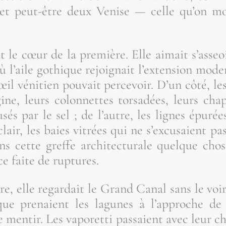
et peut-être deux Venise — celle qu’on mo
 le cœur de la pre­mière. Elle aimait s’as­seoi
où l’aile gothique rejoi­gnait l’ex­ten­sion mo
il véni­tien pou­vait per­ce­voir. D’un côté, les
­gine, leurs colon­nettes tor­sa­dées, leurs cha­
sés par le sel ; de l’autre, les lignes épu­r
lair, les baies vitrées qui ne s’ex­cu­saient pas
ns cette greffe archi­tec­tu­rale quelque cho
ce faite de ruptures.
e, elle regar­dait le Grand Canal sans le voir
 que pre­naient les lagunes à l’ap­proche de 
e men­tir. Les vapo­ret­ti pas­saient avec leur c