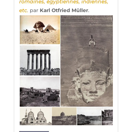
romaines, égyp­tiennes, indiennes,
etc.
par
Karl Otfried Mül­ler
.