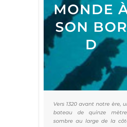
MONDE 
SON BO
D
Vers 1320 avant notre ère, u
bateau de quinze mètre
sombre au large de la côt