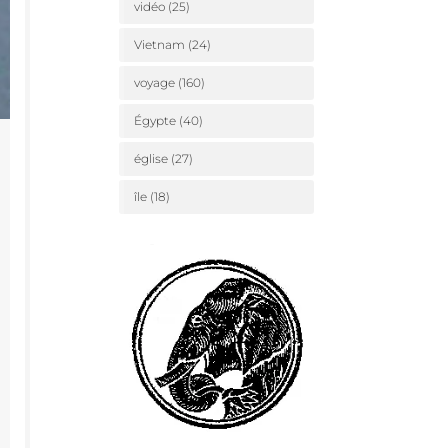
vidéo
(25)
Vietnam
(24)
voyage
(160)
Égypte
(40)
église
(27)
île
(18)