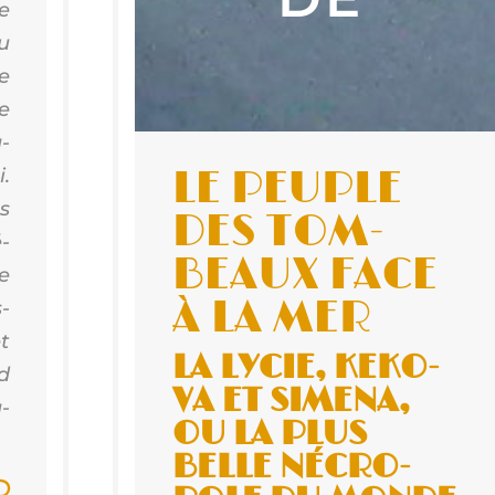
e
u
re
e
­
i.
LE PEUPLE
s
DES TOM­
­
BEAUX FACE
e
À LA MER
-
t
LA LYCIE, KEKO­
d
VA ET SIME­NA,
a­
OU LA PLUS
BELLE NÉCRO­
R