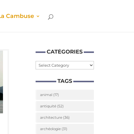
La Cam­buse
CATÉ­GO­RIES
Caté­
go­
TAGS
ries
animal
(17)
antiquité
(52)
architecture
(36)
archéologie
(31)