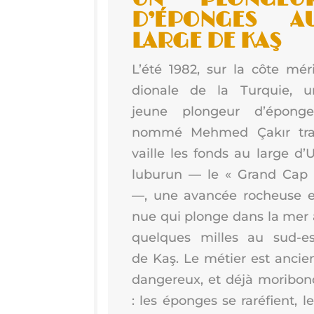
D’É­PONGES A
LARGE DE KAŞ
L’é­té 1982, sur la côte méri
dio­nale de la Tur­quie, u
jeune plon­geur d’é­ponge
nom­mé Meh­med Çakır tra
vaille les fonds au large d’U
lu­bu­run — le « Grand Cap 
—, une avan­cée rocheuse e
nue qui plonge dans la mer 
quelques milles au sud-es
de Kaş. Le métier est ancien
dan­ge­reux, et déjà mori­bon
: les éponges se raré­fient, l