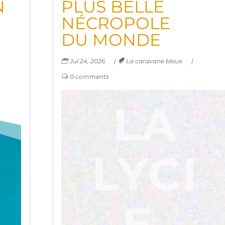
N
PLUS BELLE
NÉCRO­POLE
DU MONDE
Jul 24, 2026
|
La caravane bleue
|
0 comments
LA
LYCI
E,