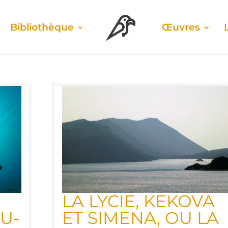
Biblio­thèque
Œuvres
LA LYCIE, KEKO­VA
OU­
ET SIME­NA, OU LA