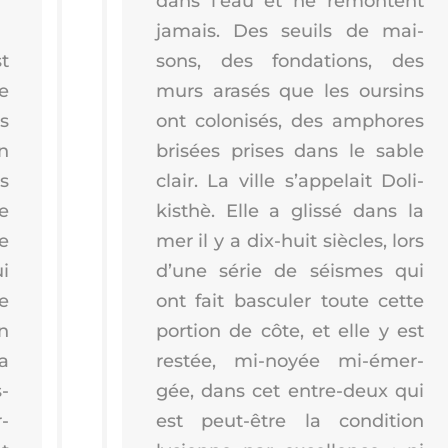
dans l’eau et ne remontent
jamais. Des seuils de mai­
st
sons, des fon­da­tions, des
e
murs ara­sés que les our­sins
s
ont colo­ni­sés, des amphores
n
bri­sées prises dans le sable
s
clair. La ville s’ap­pe­lait Doli­
ne
kis­thè. Elle a glis­sé dans la
re
mer il y a dix-huit siècles, lors
i
d’une série de séismes qui
e
ont fait bas­cu­ler toute cette
n
por­tion de côte, et elle y est
la
res­tée, mi-noyée mi-émer­
s­
gée, dans cet entre-deux qui
­
est peut-être la condi­tion