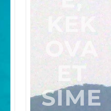
KEK
O­VA
ET
SIME