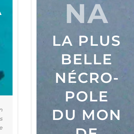
NA
À
R
LA PLUS
BELLE
NÉCRO­
POLE
DU MON
n
s
e
DE