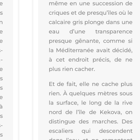
e
même en une suc­ces­sion de
s
criques et de pres­qu’îles où le
n
cal­caire gris plonge dans une
de
eau d’une trans­pa­rence
e
presque gênante, comme si
­
la Médi­ter­ra­née avait déci­dé,
­
à cet endroit pré­cis, de ne
e
plus rien cacher.
s
Et de fait, elle ne cache plus
ts
rien. À quelques mètres sous
e
la sur­face, le long de la rive
à
nord de l’île de Keko­va, on
s
dis­tingue des marches. Des
s­
esca­liers qui des­cendent
s