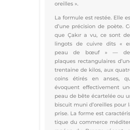
oreilles ».
La for­mule est res­tée. Elle e
d’une pré­ci­sion de poète. C
que Çakır a vu, ce sont de
lin­gots de cuivre dits « e
peau de bœuf » — de
plaques rec­tan­gu­laires d’u
tren­taine de kilos, aux quat
coins éti­rés en anses, qu
évoquent effec­ti­ve­ment un
peau de bête écar­te­lée ou u
bis­cuit muni d’o­reilles pour 
prise. La forme est carac­té­ri
tique du com­merce médi­ter