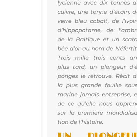
lycienne avec dix tonnes d
cuivre, une tonne d’é­tain, d
verre bleu cobalt, de l’i­voi
d’hip­po­po­tame, de l’ambr
de la Bal­tique et un sca­ra
bée d’or au nom de Néfer­ti­t
Trois mille trois cents an
plus tard, un plon­geur d’é
ponges le retrouve. Récit d
la plus grande fouille sous
marine jamais entre­prise, e
de ce qu’elle nous appren
sur la pre­mière mon­dia­li­s
tion de l’histoire.
UN PLON­GEU