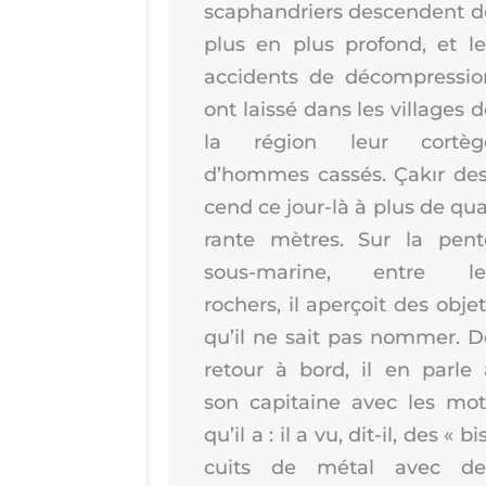
sca­phan­driers des­cendent d
plus en plus pro­fond, et le
acci­dents de décom­pres­sio
ont lais­sé dans les vil­lages 
la région leur cor­tèg
d’hommes cas­sés. Çakır des
cend ce jour-là à plus de qua
rante mètres. Sur la pent
sous-marine, entre le
rochers, il aper­çoit des obje
qu’il ne sait pas nom­mer. D
retour à bord, il en parle 
son capi­taine avec les mot
qu’il a : il a vu, dit-il, des « bi
cuits de métal avec de