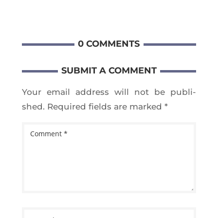
0 COM­MENTS
SUB­MIT A COM­MENT
Your email address will not be publi­
shed.
Requi­red fields are mar­ked
*