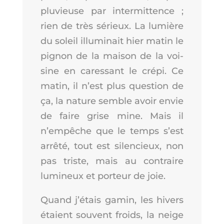
plu­vieuse par inter­mit­tence ;
rien de très sérieux. La lumière
du soleil illu­mi­nait hier matin le
pignon de la mai­son de la voi­
sine en cares­sant le cré­pi. Ce
matin, il n’est plus ques­tion de
ça, la nature semble avoir envie
de faire grise mine. Mais il
n’empêche que le temps s’est
arrê­té, tout est silen­cieux, non
pas triste, mais au contraire
lumi­neux et por­teur de joie.
Quand j’é­tais gamin, les hivers
étaient sou­vent froids, la neige