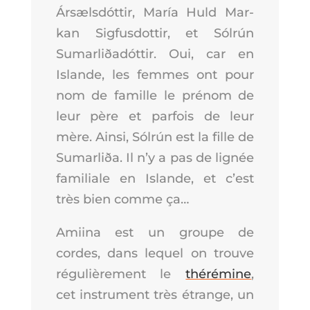
Ársælsdót­tir, María Huld Mar­
kan Sig­fus­dot­tir, et Sólrún
Sumar­liðadót­tir. Oui, car en
Islande, les femmes ont pour
nom de famille le pré­nom de
leur père et par­fois de leur
mère. Ain­si, Sólrún est la fille de
Sumar­liða. Il n’y a pas de lignée
fami­liale en Islande, et c’est
très bien comme ça…
Amii­na est un groupe de
cordes, dans lequel on trouve
régu­liè­re­ment le
thé­ré­mine
,
cet ins­tru­ment très étrange, un