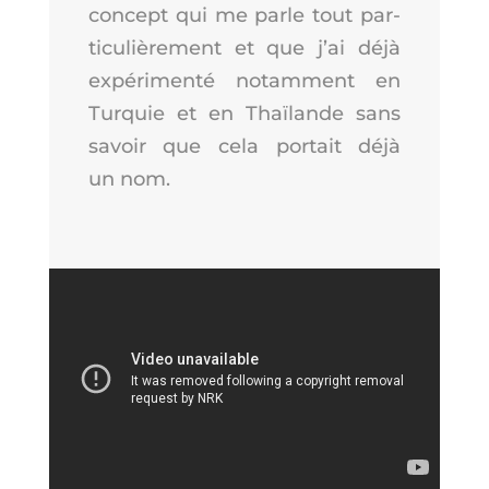
concept qui me parle tout par­
ti­cu­liè­re­ment et que j’ai déjà
expé­ri­men­té notam­ment en
Tur­quie et en Thaï­lande sans
savoir que cela por­tait déjà
un nom.