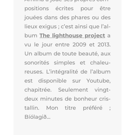
po­si­tions écrites pour être
jouées dans des phares ou des
lieux exi­gus ; c’est ain­si que l’al­
bum
The ligh­thouse pro­ject
a
vu le jour entre 2009 et 2013.
Un album de toute beau­té, aux
sono­ri­tés simples et cha­leu­
reuses. L’in­té­gra­li­té de l’al­bum
est dis­po­nible sur You­tube,
cha­pi­trée. Seule­ment vingt-
deux minutes de bon­heur cris­
tal­lin. Mon titre pré­fé­ré ;
Bíólagið…