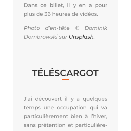
Dans ce billet, il y en a pour
plus de 36 heures de vidéos.
Pho­to d’en-tête © Domi­nik
Dom­brows­ki sur
Uns­plash
.
TÉLÉ­SCAR­GOT
J’ai décou­vert il y a quelques
temps une occu­pa­tion qui va
par­ti­cu­liè­re­ment bien à l’hi­ver,
sans pré­ten­tion et par­ti­cu­liè­re­