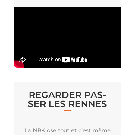
REGAR­DER PAS­
SER LES RENNES
La NRK ose tout et c’est même