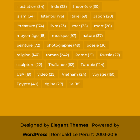
illustration
(34)
Inde
(23)
Indonésie
(30)
islam
(34)
Istanbul
(76)
Italie
(69)
Japon
(20)
littérature
(174)
livre
(23)
mer
(35)
mort
(28)
moyen-âge
(18)
musique
(97)
nature
(37)
peinture
(72)
photographie
(49)
poésie
(36)
religion
(147)
roman
(242)
Rome
(21)
Russie
(27)
sculpture
(22)
Thaïlande
(62)
Turquie
(124)
USA
(19)
vidéo
(25)
Vietnam
(24)
voyage
(160)
Égypte
(40)
église
(27)
île
(18)
Designed by
Elegant Themes
| Powered by
WordPress
| Romuald Le Peru © 2003-2018