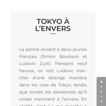
TOKYO À
L’ENVERS
La palme revient à deux jeunes
Fran­çais (Simon Bouis­son et
Ludo­vic Zui­li). Pen­dant neuf
heures, on voit Ludo­vic mar­
cher d’une étrange manière
dans les rues de Tokyo, tan­dis
que toutes les per­sonnes qu’il
croise marchent à l’en­vers. En