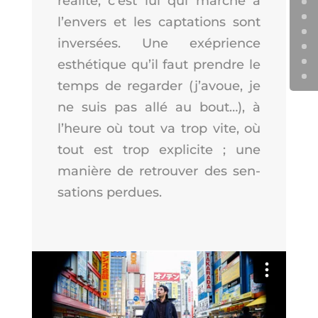
réa­li­té, c’est lui qui marche à
l’en­vers et les cap­ta­tions sont
inver­sées. Une exé­prience
esthé­tique qu’il faut prendre le
temps de regar­der (j’a­voue, je
ne suis pas allé au bout…), à
l’heure où tout va trop vite, où
tout est trop expli­cite ; une
manière de retrou­ver des sen­
sa­tions perdues.