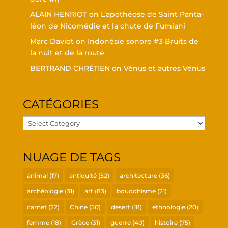
ALAIN HENRIOT
on
L’a­po­théose de Saint Pan­ta­
léon de Nico­mé­die et la chute de Fumiani
Marc Daviot
on
Indo­né­sie sonore #3 Bruits de
la nuit et de la route
BERTRAND CHRÉTIEN
on
Vénus et autres Vénus
CATÉ­GO­RIES
Caté­
go­
ries
NUAGE DE TAGS
animal
(17)
antiquité
(52)
architecture
(36)
archéologie
(31)
art
(83)
bouddhisme
(21)
carnet
(22)
Chine
(50)
désert
(18)
ethnologie
(20)
femme
(18)
Grèce
(31)
guerre
(40)
histoire
(75)