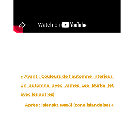
←
Avant : Cou­leurs de l’au­tomne inté­rieur.
Un automne avec James Lee Burke (et
avec les autres)
Après : Íslenskt svæði (zone islan­daise)
→