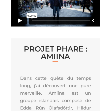
PRO­JET PHARE :
AMIINA
Dans cette quête du temps
long, j’ai décou­vert une pure
mer­veille. Amii­na est un
groupe islan­dais com­po­sé de
Edda Rún Ólaf­sdót­tir, Hil­dur