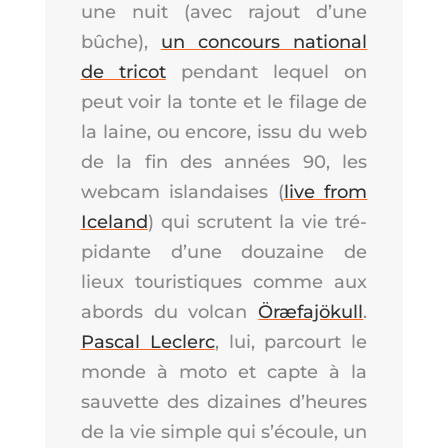
une nuit (avec rajout d’une
bûche),
un concours natio­nal
de tri­cot
pen­dant lequel on
peut voir la tonte et le filage de
la laine, ou encore, issu du web
de la fin des années 90, les
web­cam islan­daises (
live from
Ice­land
) qui scrutent la vie tré­
pi­dante d’une dou­zaine de
lieux tou­ris­tiques comme aux
abords du vol­can
Öræ­fa­jö­kull
.
Pas­cal Leclerc
, lui, par­court le
monde à moto et capte à la
sau­vette des dizaines d’heures
de la vie simple qui s’é­coule, un