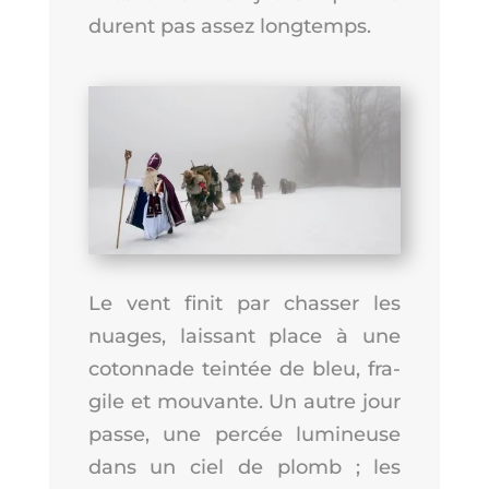
durent pas assez longtemps.
Le vent finit par chas­ser les
nuages, lais­sant place à une
coton­nade tein­tée de bleu, fra­
gile et mou­vante. Un autre jour
passe, une per­cée lumi­neuse
dans un ciel de plomb ; les