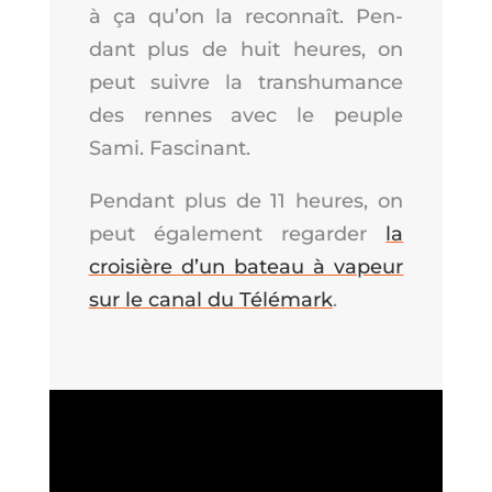
à ça qu’on la recon­naît. Pen­
dant plus de huit heures, on
peut suivre la trans­hu­mance
des rennes avec le peuple
Sami. Fascinant.
Pen­dant plus de 11 heures, on
peut éga­le­ment regar­der
la
croi­sière d’un bateau à vapeur
sur le canal du Télé­mark
.