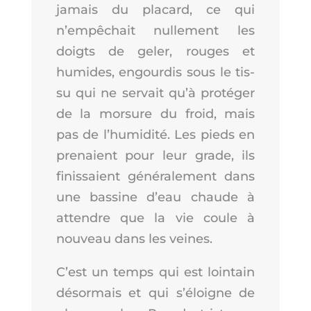
jamais du pla­card, ce qui
n’empêchait nul­le­ment les
doigts de geler, rouges et
humides, engour­dis sous le tis­
su qui ne ser­vait qu’à pro­té­ger
de la mor­sure du froid, mais
pas de l’hu­mi­di­té. Les pieds en
pre­naient pour leur grade, ils
finis­saient géné­ra­le­ment dans
une bas­sine d’eau chaude à
attendre que la vie coule à
nou­veau dans les veines.
C’est un temps qui est loin­tain
désor­mais et qui s’é­loigne de