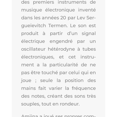
des pre­miers ins­tru­ments de
musique élec­tro­nique inven­té
dans les années 20 par Lev Ser­
gueïe­vitch Ter­men. Le son est
pro­duit à par­tir d’un signal
élec­trique engen­dré par un
oscil­la­teur hété­ro­dyne à tubes
élec­tro­niques, et cet ins­tru­
ment a la par­ti­cu­la­ri­té de ne
pas être tou­ché par celui qui en
joue ; seule la posi­tion des
mains fait varier la fré­quence
des notes, créant des sons très
souples, tout en rondeur.
Amii­na a joué ses propres com­