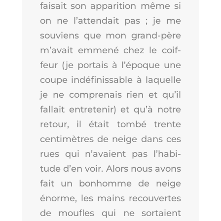
fai­sait son appa­ri­tion même si
on ne l’at­ten­dait pas ; je me
sou­viens que mon grand-père
m’a­vait emme­né chez le coif­
feur (je por­tais à l’é­poque une
coupe indé­fi­nis­sable à laquelle
je ne com­pre­nais rien et qu’il
fal­lait entre­te­nir) et qu’à notre
retour, il était tom­bé trente
cen­ti­mètres de neige dans ces
rues qui n’a­vaient pas l’ha­bi­
tude d’en voir. Alors nous avons
fait un bon­homme de neige
énorme, les mains recou­vertes
de moufles qui ne sor­taient