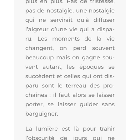
plus en plus. Pas de tris­tesse,
pas de nos­tal­gie, une nos­tal­gie
qui ne ser­vi­rait qu’à dif­fu­ser
l’ai­greur d’une vie qui a dis­pa­
ru. Les moments de la vie
changent, on perd sou­vent
beau­coup mais on gagne sou­
vent autant, les époques se
suc­cèdent et celles qui ont dis­
pa­ru sont le ter­reau des pro­
chaines ; il faut alors se lais­ser
por­ter, se lais­ser gui­der sans
barguigner.
La lumière est là pour tra­hir
l’obs­cu­ri­té de jours qui ne