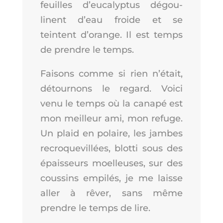
feuilles d’eu­ca­lyp­tus dégou­
linent d’eau froide et se
teintent d’o­range. Il est temps
de prendre le temps.
Fai­sons comme si rien n’é­tait,
détour­nons le regard. Voi­ci
venu le temps où la cana­pé est
mon meilleur ami, mon refuge.
Un plaid en polaire, les jambes
recro­que­villées, blot­ti sous des
épais­seurs moel­leuses, sur des
cous­sins empi­lés, je me laisse
aller à rêver, sans même
prendre le temps de lire.