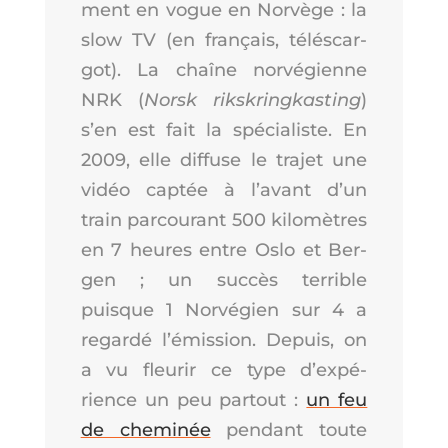
ment en vogue en Nor­vège : la
slow TV (en fran­çais, télé­scar­
got). La chaîne nor­vé­gienne
NRK (
Norsk riks­kring­kas­ting
)
s’en est fait la spé­cia­liste. En
2009, elle dif­fuse le tra­jet une
vidéo cap­tée à l’a­vant d’un
train par­cou­rant 500 kilo­mètres
en 7 heures entre Oslo et Ber­
gen ; un suc­cès ter­rible
puisque 1 Nor­vé­gien sur 4 a
regar­dé l’é­mis­sion. Depuis, on
a vu fleu­rir ce type d’ex­pé­
rience un peu par­tout :
un feu
de che­mi­née
pen­dant toute