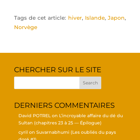
Tags de cet article:
hiver
,
Islande
,
Japon
,
Norvège
CHER­CHER SUR LE SITE
DER­NIERS COMMENTAIRES
David POTREL
on
L’in­croyable affaire du dé du
Sul­tan (cha­pitres 23 à 25 — Épilogue)
cyril
on
Suvar­nabhu­mi (Les oubliés du pays
doré #1)