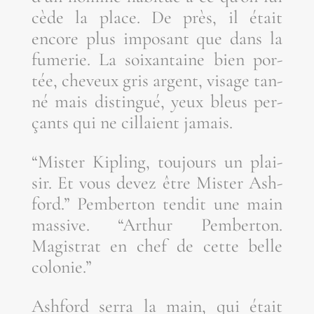
cède la place. De près, il était
encore plus impo­sant que dans la
fume­rie. La soixan­taine bien por­
tée, che­veux gris argent, visage tan­
né mais dis­tin­gué, yeux bleus per­
çants qui ne cil­laient jamais.
“Mis­ter Kipling, tou­jours un plai­
sir. Et vous devez être Mis­ter Ash­
ford.” Pem­ber­ton ten­dit une main
mas­sive. “Arthur Pem­ber­ton.
Magis­trat en chef de cette belle
colonie.”
Ash­ford ser­ra la main, qui était