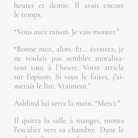
heures et demie. Il avait encore
le temps.
“Vous avez rai­son. Je vais monter.”
“Bonne nuit, alors. Et… écou­tez, je
ne vou­lais pas sem­bler mora­li­sa­
teur tout à l’heure. Votre article
sur l’o­pium. Si vous le faites, j’ai­
me­rais le lire. Vraiment.”
Ash­ford lui ser­ra la main. “Mer­ci.”
Il quit­ta la salle à man­ger, mon­ta
l’es­ca­lier vers sa chambre. Dans le