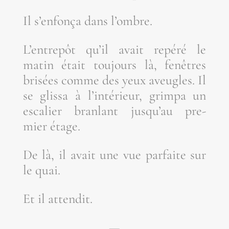
Il s’en­fon­ça dans l’ombre.
L’en­tre­pôt qu’il avait repé­ré le
matin était tou­jours là, fenêtres
bri­sées comme des yeux aveugles. Il
se glis­sa à l’in­té­rieur, grim­pa un
esca­lier bran­lant jus­qu’au pre­
mier étage.
De là, il avait une vue par­faite sur
le quai.
Et il attendit.
—