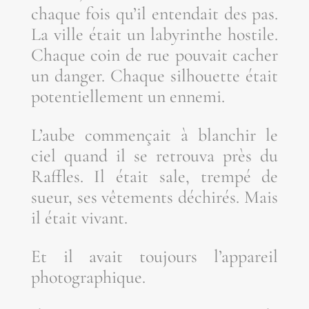
chaque fois qu’il enten­dait des pas.
La ville était un laby­rinthe hos­tile.
Chaque coin de rue pou­vait cacher
un dan­ger. Chaque sil­houette était
poten­tiel­le­ment un ennemi.
L’aube com­men­çait à blan­chir le
ciel quand il se retrou­va près du
Raffles. Il était sale, trem­pé de
sueur, ses vête­ments déchi­rés. Mais
il était vivant.
Et il avait tou­jours l’ap­pa­reil
photographique.