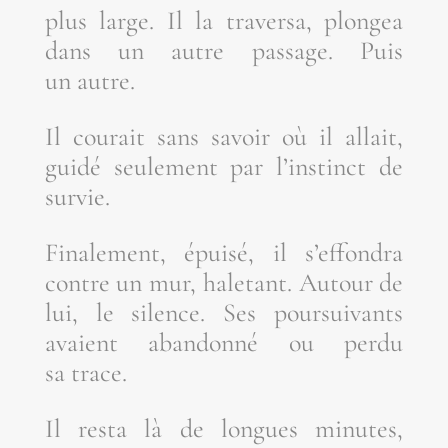
plus large. Il la tra­ver­sa, plon­gea
dans un autre pas­sage. Puis
un autre.
Il cou­rait sans savoir où il allait,
gui­dé seule­ment par l’ins­tinct de
survie.
Fina­le­ment, épui­sé, il s’ef­fon­dra
contre un mur, hale­tant. Autour de
lui, le silence. Ses pour­sui­vants
avaient aban­don­né ou per­du
sa trace.
Il res­ta là de longues minutes,