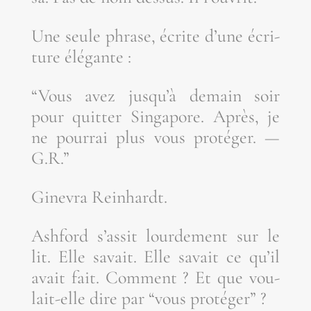
Une seule phrase, écrite d’une écri­
ture élégante :
“Vous avez jus­qu’à demain soir
pour quit­ter Sin­ga­pore. Après, je
ne pour­rai plus vous pro­té­ger. —
G.R.”
Gine­vra Reinhardt.
Ash­ford s’as­sit lour­de­ment sur le
lit. Elle savait. Elle savait ce qu’il
avait fait. Com­ment ? Et que vou­
lait-elle dire par “vous protéger” ?