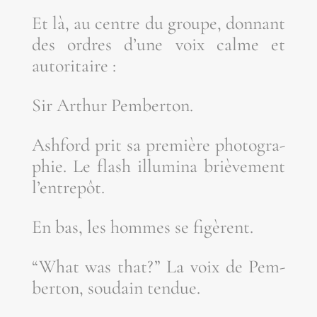
Et là, au centre du groupe, don­nant
des ordres d’une voix calme et
autoritaire :
Sir Arthur Pemberton.
Ash­ford prit sa pre­mière pho­to­gra­
phie. Le flash illu­mi­na briè­ve­ment
l’entrepôt.
En bas, les hommes se figèrent.
“What was that?” La voix de Pem­
ber­ton, sou­dain tendue.