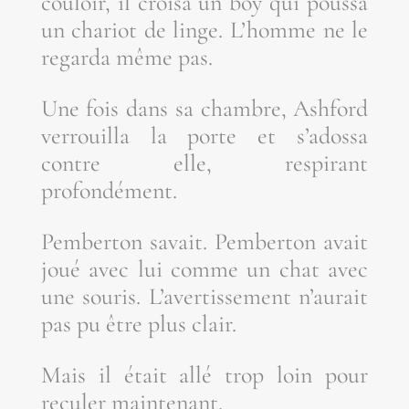
cou­loir, il croi­sa un boy qui pous­sa
un cha­riot de linge. L’homme ne le
regar­da même pas.
Une fois dans sa chambre, Ash­ford
ver­rouilla la porte et s’a­dos­sa
contre elle, res­pi­rant
profondément.
Pem­ber­ton savait. Pem­ber­ton avait
joué avec lui comme un chat avec
une sou­ris. L’a­ver­tis­se­ment n’au­rait
pas pu être plus clair.
Mais il était allé trop loin pour
recu­ler maintenant.