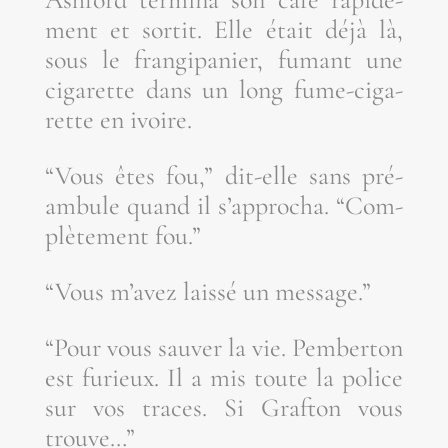
ment et sor­tit. Elle était déjà là,
sous le fran­gi­pa­nier, fumant une
ciga­rette dans un long fume-ciga­
rette en ivoire.
“Vous êtes fou,” dit-elle sans pré­
am­bule quand il s’ap­pro­cha. “Com­
plè­te­ment fou.”
“Vous m’a­vez lais­sé un message.”
“Pour vous sau­ver la vie. Pem­ber­ton
est furieux. Il a mis toute la police
sur vos traces. Si Graf­ton vous
trouve…”