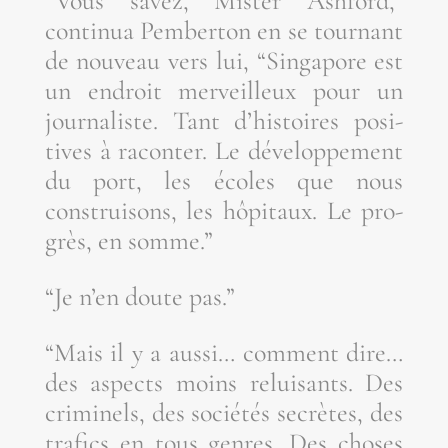
“Vous savez, Mis­ter Ash­ford,”
conti­nua Pem­ber­ton en se tour­nant
de nou­veau vers lui, “Sin­ga­pore est
un endroit mer­veilleux pour un
jour­na­liste. Tant d’his­toires posi­
tives à racon­ter. Le déve­lop­pe­ment
du port, les écoles que nous
construi­sons, les hôpi­taux. Le pro­
grès, en somme.”
“Je n’en doute pas.”
“Mais il y a aus­si… com­ment dire…
des aspects moins relui­sants. Des
cri­mi­nels, des socié­tés secrètes, des
tra­fics en tous genres. Des choses