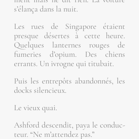
s’é­lan­ça dans la nuit.
Les rues de Sin­ga­pore étaient
presque désertes à cette heure.
Quelques lan­ternes rouges de
fume­ries d’o­pium. Des chiens
errants. Un ivrogne qui titubait.
Puis les entre­pôts aban­don­nés, les
docks silencieux.
Le vieux quai.
Ash­ford des­cen­dit, paya le conduc­
teur. “Ne m’at­ten­dez pas.”