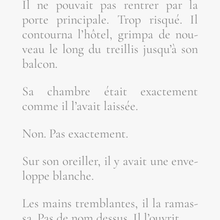
Il ne pou­vait pas ren­trer par la
porte prin­ci­pale. Trop ris­qué. Il
contour­na l’hô­tel, grim­pa de nou­
veau le long du treillis jus­qu’à son
balcon.
Sa chambre était exac­te­ment
comme il l’a­vait laissée.
Non. Pas exactement.
Sur son oreiller, il y avait une enve­
loppe blanche.
Les mains trem­blantes, il la ramas­
sa. Pas de nom des­sus. Il l’ouvrit.