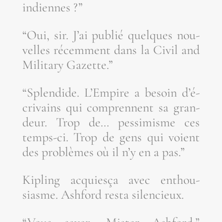
indiennes ?”
“Oui, sir. J’ai publié quelques nou­
velles récem­ment dans la Civil and
Mili­ta­ry Gazette.”
“Splen­dide. L’Em­pire a besoin d’é­
cri­vains qui com­prennent sa gran­
deur. Trop de… pes­si­misme ces
temps-ci. Trop de gens qui voient
des pro­blèmes où il n’y en a pas.”
Kipling acquies­ça avec enthou­
siasme. Ash­ford res­ta silencieux.