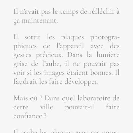
Il n’a­vait pas le temps de réflé­chir à
ça maintenant.
Il sor­tit les plaques pho­to­gra­
phiques de l’ap­pa­reil avec des
gestes pré­cieux. Dans la lumière
grise de l’aube, il ne pou­vait pas
voir si les images étaient bonnes. Il
fau­drait les faire développer.
Mais où ? Dans quel labo­ra­toire de
cette ville pou­vait-il faire
confiance ?
Il cacha les plaques avec ses notes,