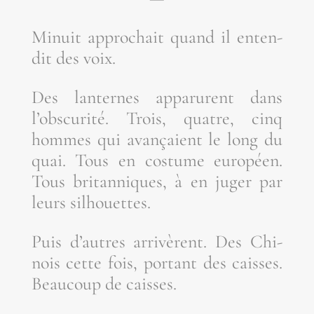
Minuit appro­chait quand il enten­
dit des voix.
Des lan­ternes appa­rurent dans
l’obs­cu­ri­té. Trois, quatre, cinq
hommes qui avan­çaient le long du
quai. Tous en cos­tume euro­péen.
Tous bri­tan­niques, à en juger par
leurs silhouettes.
Puis d’autres arri­vèrent. Des Chi­
nois cette fois, por­tant des caisses.
Beau­coup de caisses.