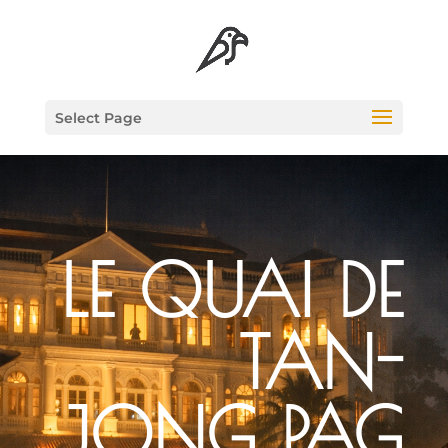
Select Page
LE QUAI DE
TAN­
JONG PAG