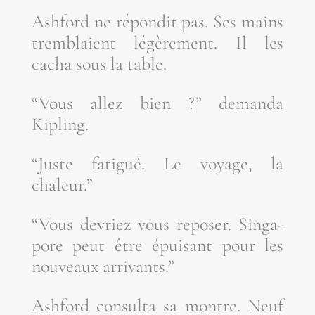
Ash­ford ne répon­dit pas. Ses mains
trem­blaient légè­re­ment. Il les
cacha sous la table.
“Vous allez bien ?” deman­da
Kipling.
“Juste fati­gué. Le voyage, la
chaleur.”
“Vous devriez vous repo­ser. Sin­ga­
pore peut être épui­sant pour les
nou­veaux arrivants.”
Ash­ford consul­ta sa montre. Neuf