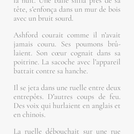
la nuit. Une balle sif­fla près de sa
tête, s’en­fon­ça dans un mur de bois
avec un bruit sourd.
Ash­ford cou­rait comme il n’a­vait
jamais cou­ru. Ses pou­mons brû­
laient. Son cœur cognait dans sa
poi­trine. La sacoche avec l’ap­pa­reil
bat­tait contre sa hanche.
Il se jeta dans une ruelle entre deux
entre­pôts. D’autres coups de feu.
Des voix qui hur­laient en anglais et
en chinois.
La ruelle débou­chait sur une rue