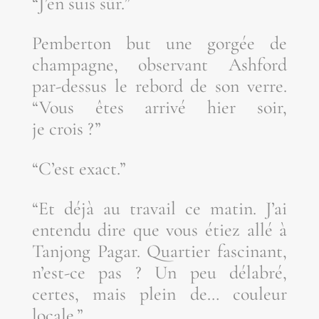
“J’en suis sûr.”
Pem­ber­ton but une gor­gée de
cham­pagne, obser­vant Ash­ford
par-des­sus le rebord de son verre.
“Vous êtes arri­vé hier soir,
je crois ?”
“C’est exact.”
“Et déjà au tra­vail ce matin. J’ai
enten­du dire que vous étiez allé à
Tan­jong Pagar. Quar­tier fas­ci­nant,
n’est-ce pas ? Un peu déla­bré,
certes, mais plein de… cou­leur
locale.”