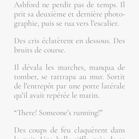
Ash­ford ne per­dit pas de temps. Il
prit sa deuxième et der­nière pho­to­
gra­phie, puis se rua vers l’escalier.
Des cris écla­tèrent en des­sous. Des
bruits de course.
Il déva­la les marches, man­qua de
tom­ber, se rat­tra­pa au mur. Sor­tit
de l’en­tre­pôt par une porte laté­rale
qu’il avait repé­rée le matin.
“There! Someo­ne’s running!”
Des coups de feu cla­quèrent dans