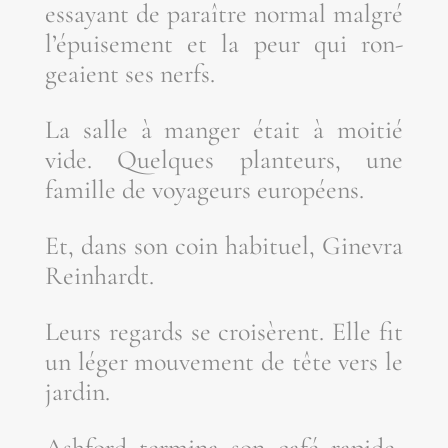
essayant de paraître nor­mal mal­gré
l’é­pui­se­ment et la peur qui ron­
geaient ses nerfs.
La salle à man­ger était à moi­tié
vide. Quelques plan­teurs, une
famille de voya­geurs européens.
Et, dans son coin habi­tuel, Gine­vra
Reinhardt.
Leurs regards se croi­sèrent. Elle fit
un léger mou­ve­ment de tête vers le
jardin.
Ash­ford ter­mi­na son café rapi­de­