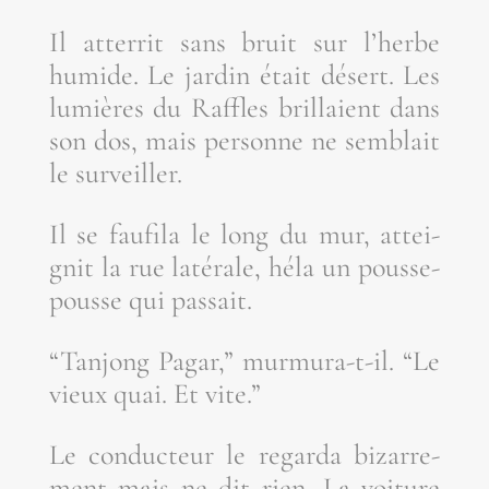
Il atter­rit sans bruit sur l’herbe
humide. Le jar­din était désert. Les
lumières du Raffles brillaient dans
son dos, mais per­sonne ne sem­blait
le surveiller.
Il se fau­fi­la le long du mur, attei­
gnit la rue laté­rale, héla un pousse-
pousse qui passait.
“Tan­jong Pagar,” mur­mu­ra-t-il. “Le
vieux quai. Et vite.”
Le conduc­teur le regar­da bizar­re­
ment mais ne dit rien. La voi­ture