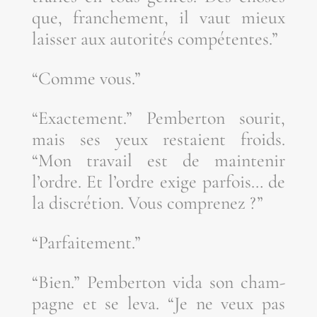
que, fran­che­ment, il vaut mieux
lais­ser aux auto­ri­tés compétentes.”
“Comme vous.”
“Exac­te­ment.” Pem­ber­ton sou­rit,
mais ses yeux res­taient froids.
“Mon tra­vail est de main­te­nir
l’ordre. Et l’ordre exige par­fois… de
la dis­cré­tion. Vous comprenez ?”
“Par­fai­te­ment.”
“Bien.” Pem­ber­ton vida son cham­
pagne et se leva. “Je ne veux pas