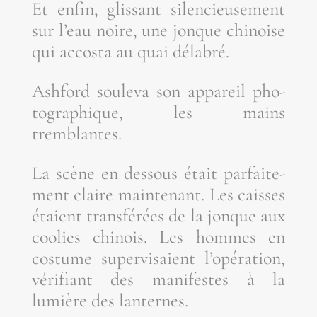
Et enfin, glis­sant silen­cieu­se­ment
sur l’eau noire, une jonque chi­noise
qui accos­ta au quai délabré.
Ash­ford sou­le­va son appa­reil pho­
to­gra­phique, les mains
tremblantes.
La scène en des­sous était par­fai­te­
ment claire main­te­nant. Les caisses
étaient trans­fé­rées de la jonque aux
coo­lies chi­nois. Les hommes en
cos­tume super­vi­saient l’o­pé­ra­tion,
véri­fiant des mani­festes à la
lumière des lanternes.