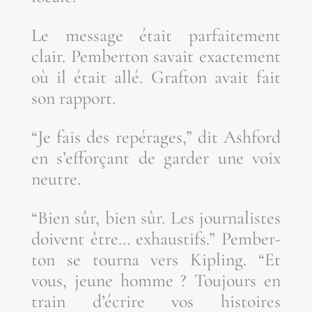
Le mes­sage était par­fai­te­ment
clair. Pem­ber­ton savait exac­te­ment
où il était allé. Graf­ton avait fait
son rapport.
“Je fais des repé­rages,” dit Ash­ford
en s’ef­for­çant de gar­der une voix
neutre.
“Bien sûr, bien sûr. Les jour­na­listes
doivent être… exhaus­tifs.” Pem­ber­
ton se tour­na vers Kipling. “Et
vous, jeune homme ? Tou­jours en
train d’é­crire vos his­toires