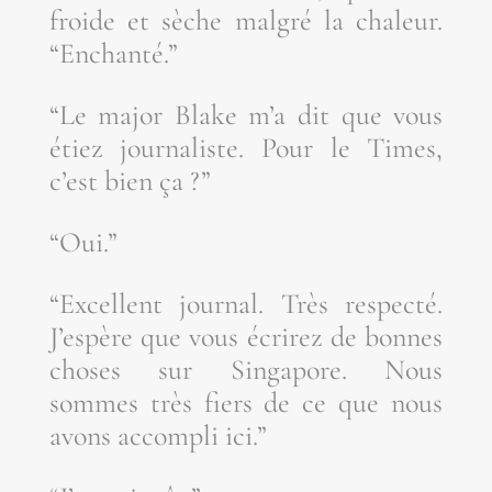
froide et sèche mal­gré la cha­leur.
“Enchan­té.”
“Le major Blake m’a dit que vous
étiez jour­na­liste. Pour le Times,
c’est bien ça ?”
“Oui.”
“Excellent jour­nal. Très res­pec­té.
J’es­père que vous écri­rez de bonnes
choses sur Sin­ga­pore. Nous
sommes très fiers de ce que nous
avons accom­pli ici.”