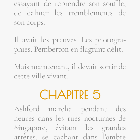
essayant de reprendre son souffle,
de cal­mer les trem­ble­ments de
son corps.
Il avait les preuves. Les pho­to­gra­
phies. Pem­ber­ton en fla­grant délit.
Mais main­te­nant, il devait sor­tir de
cette ville vivant.
CHA­PITRE 5
Ash­ford mar­cha pen­dant des
heures dans les rues noc­turnes de
Sin­ga­pore, évi­tant les grandes
artères, se cachant dans l’ombre