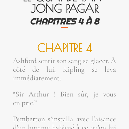
JONG PAGAR
CHA­PITRES 4 À 8
CHA­PITRE 4
Ash­ford sen­tit son sang se gla­cer. À
côté de lui, Kipling se leva
immédiatement.
“Sir Arthur ! Bien sûr, je vous
en prie.”
Pem­ber­ton s’ins­tal­la avec l’ai­sance
d’un homme habi­tué à ce qu’on lui