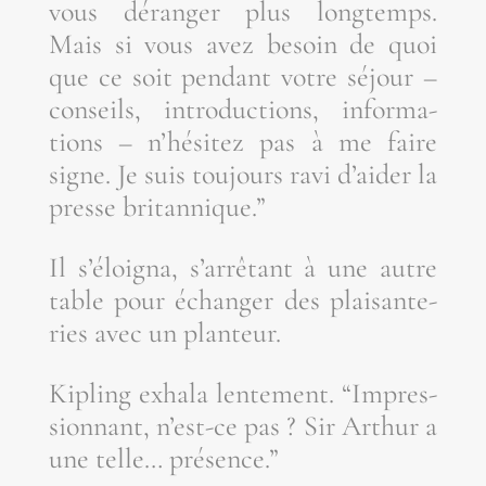
vous déran­ger plus long­temps.
Mais si vous avez besoin de quoi
que ce soit pen­dant votre séjour –
conseils, intro­duc­tions, infor­ma­
tions – n’hé­si­tez pas à me faire
signe. Je suis tou­jours ravi d’ai­der la
presse britannique.”
Il s’é­loi­gna, s’ar­rê­tant à une autre
table pour échan­ger des plai­san­te­
ries avec un planteur.
Kipling exha­la len­te­ment. “Impres­
sion­nant, n’est-ce pas ? Sir Arthur a
une telle… présence.”