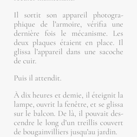
Il sor­tit son appa­reil pho­to­gra­
phique de l’ar­moire, véri­fia une
der­nière fois le méca­nisme. Les
deux plaques étaient en place. Il
glis­sa l’ap­pa­reil dans une sacoche
de cuir.
Puis il attendit.
À dix heures et demie, il étei­gnit la
lampe, ouvrit la fenêtre, et se glis­sa
sur le bal­con. De là, il pou­vait des­
cendre le long d’un treillis cou­vert
de bou­gain­vil­liers jus­qu’au jardin.