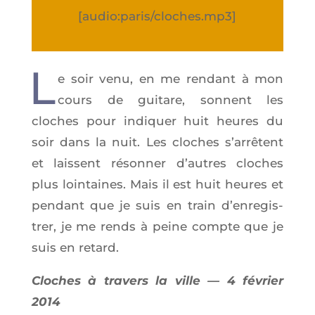
[audio:paris/cloches.mp3]
L
e soir venu, en me ren­dant à mon
cours de gui­tare, sonnent les
cloches pour indi­quer huit heures du
soir dans la nuit. Les cloches s’ar­rêtent
et laissent réson­ner d’autres cloches
plus loin­taines. Mais il est huit heures et
pen­dant que je suis en train d’en­re­gis­
trer, je me rends à peine compte que je
suis en retard.
Cloches à tra­vers la ville — 4 février
2014