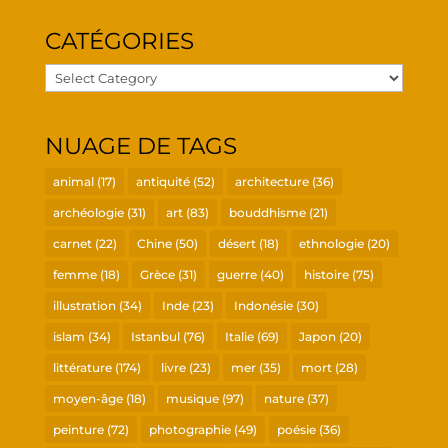
CATÉ­GO­RIES
Caté­
go­
ries
NUAGE DE TAGS
animal
(17)
antiquité
(52)
architecture
(36)
archéologie
(31)
art
(83)
bouddhisme
(21)
carnet
(22)
Chine
(50)
désert
(18)
ethnologie
(20)
femme
(18)
Grèce
(31)
guerre
(40)
histoire
(75)
illustration
(34)
Inde
(23)
Indonésie
(30)
islam
(34)
Istanbul
(76)
Italie
(69)
Japon
(20)
littérature
(174)
livre
(23)
mer
(35)
mort
(28)
moyen-âge
(18)
musique
(97)
nature
(37)
peinture
(72)
photographie
(49)
poésie
(36)