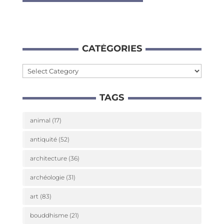
CATÉ­GO­RIES
Caté­
go­
TAGS
ries
animal
(17)
antiquité
(52)
architecture
(36)
archéologie
(31)
art
(83)
bouddhisme
(21)