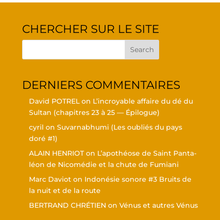
CHER­CHER SUR LE SITE
DER­NIERS COMMENTAIRES
David POTREL
on
L’in­croyable affaire du dé du
Sul­tan (cha­pitres 23 à 25 — Épilogue)
cyril
on
Suvar­nabhu­mi (Les oubliés du pays
doré #1)
ALAIN HENRIOT
on
L’a­po­théose de Saint Pan­ta­
léon de Nico­mé­die et la chute de Fumiani
Marc Daviot
on
Indo­né­sie sonore #3 Bruits de
la nuit et de la route
BERTRAND CHRÉTIEN
on
Vénus et autres Vénus