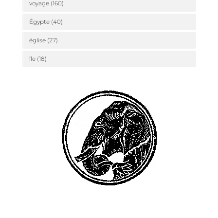
voyage
(160)
Égypte
(40)
église
(27)
île
(18)