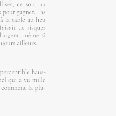
i­sés, ce soir, au
as pour gagner. Pas
 à la table au lieu
ai­sait de ris­quer
l’argent, même si
­jours ailleurs.
per­cep­tible haus­
­nel qui a vu mille
t com­ment la plu­