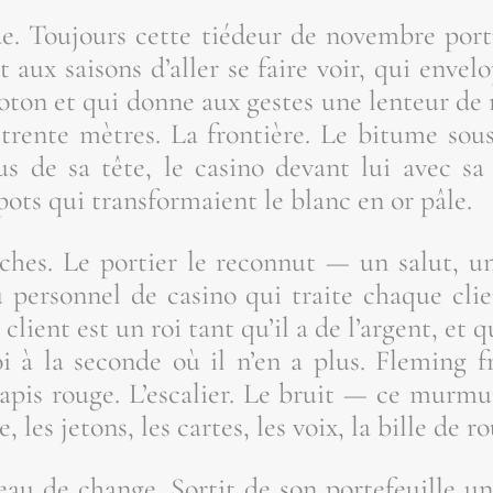
e. Tou­jours cette tié­deur de novembre por­t
it aux sai­sons d’al­ler se faire voir, qui enve­
oton et qui donne aux gestes une len­teur de r
s trente mètres. La fron­tière. Le bitume sous
sus de sa tête, le casi­no devant lui avec 
spots qui trans­for­maient le blanc en or pâle.
ches. Le por­tier le recon­nut — un salut, un 
u per­son­nel de casi­no qui traite chaque c
lient est un roi tant qu’il a de l’argent, et qu
à la seconde où il n’en a plus. Fle­ming fr
tapis rouge. L’es­ca­lier. Le bruit — ce mur­mu
 les jetons, les cartes, les voix, la bille de ro
ureau de change. Sor­tit de son por­te­feuille un