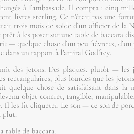
an­gés à l’am­bas­sade. Il comp­ta : cinq mille
cent livres ster­ling. Ce n’é­tait pas une for­t
­tait trois mois de solde d’un offi­cier de la Na
oit prêt à les poser sur une table de bac­ca­ra d
prit — quelque chose d’un peu fié­vreux, d’un
ce dans un rap­port à l’a­mi­ral Godfrey.
remit des jetons. Des plaques, plu­tôt — les j
s rec­tan­gu­laires, plus lourdes que les jetons
it quelque chose de satis­fai­sant dans la 
 deve­nu objet concret, tan­gible, mani­pu­lable
 Il les fit cli­que­ter. Le son — ce son de por­c
 plut.
 la table de baccara.