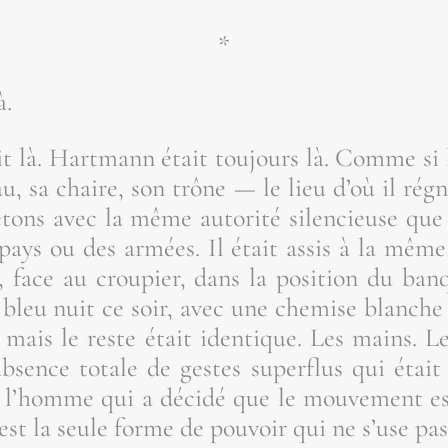
*
à.
it là. Hart­mann était tou­jours là. Comme si 
au, sa chaire, son trône — le lieu d’où il rég
etons avec la même auto­ri­té silen­cieuse qu
pays ou des armées. Il était assis à la même
 face au crou­pier, dans la posi­tion du ban­
— bleu nuit ce soir, avec une che­mise blanche
 mais le reste était iden­tique. Les mains. Le
e absence totale de gestes super­flus qui éta
e l’homme qui a déci­dé que le mou­ve­ment est
é est la seule forme de pou­voir qui ne s’use pas