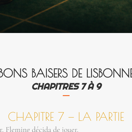
BONS BAI­SERS DE LISBONN
CHA­PITRES 7 À 9
CHA­PITRE 7 — LA PARTIE
, Fle­ming déci­da de jouer.