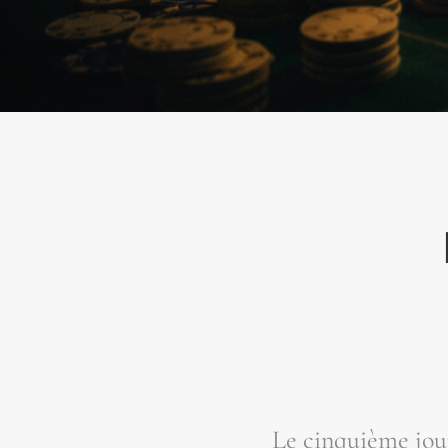
Le cin­quième jour