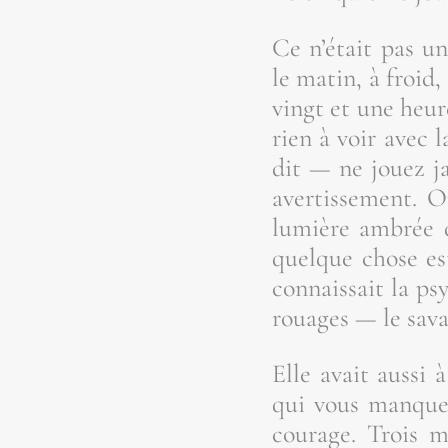
Ce n’é­tait pas un
le matin, à froid,
vingt et une heure
rien à voir avec l
dit — ne jouez j
aver­tis­se­ment. 
lumière ambrée d
quelque chose est
connais­sait la ps
rouages — le sava
Elle avait aus­si
qui vous manque, 
cou­rage. Trois 