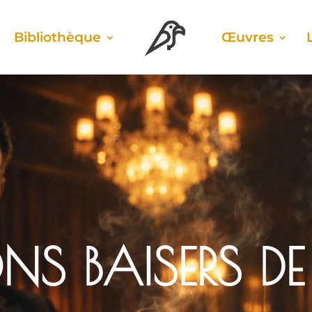
Biblio­thèque
Œuvres
NS BAI­SERS D