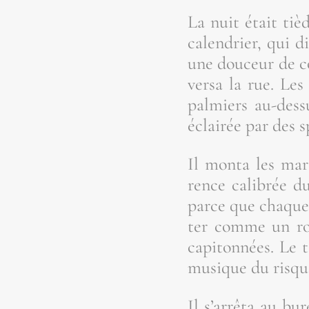
La nuit était tièd
calen­drier, qui d
une dou­ceur de c
ver­sa la rue. Le
pal­miers au-des­
éclai­rée par des 
Il mon­ta les mar
rence cali­brée d
parce que chaque c
ter comme un roi 
capi­ton­nées. Le 
musique du risque,
Il s’ar­rê­ta au b