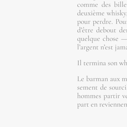
comme des billes 
deuxième whis­ky, 
pour perdre. Pour 
d’être debout der­
quelque chose — 
l’argent n’est jama
Il ter­mi­na son wh
Le bar­man aux mai
se­ment de sour­ci
hommes par­tir ve
part en reviennen