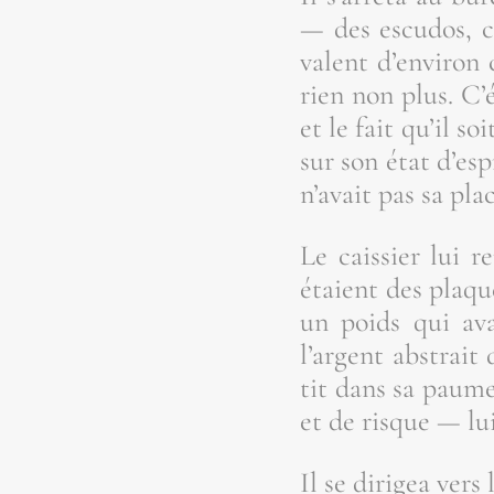
— des escu­dos, ch
valent d’en­vi­ron 
rien non plus. C’é
et le fait qu’il s
sur son état d’es­
n’a­vait pas sa pla
Le cais­sier lui 
étaient des plaque
un poids qui ava
l’argent abs­trait
tit dans sa paume.
et de risque — lui
Il se diri­gea vers