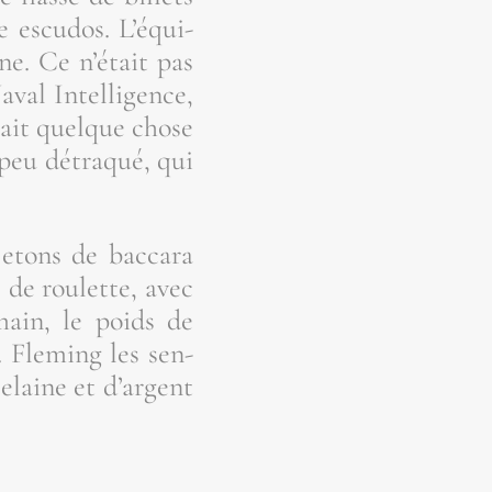
 escu­dos. L’é­qui­
une. Ce n’é­tait pas
val Intel­li­gence,
isait quelque chose
 peu détra­qué, qui
etons de bac­ca­ra
 de rou­lette, avec
main, le poids de
. Fle­ming les sen­
e­laine et d’argent