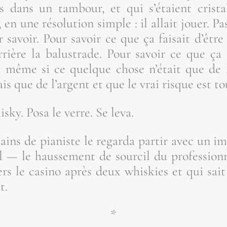
dans un tam­bour, et qui s’é­taient cris­tal­l
en une réso­lu­tion simple : il allait jouer. P
savoir. Pour savoir ce que ça fai­sait d’être
rière la balus­trade. Pour savoir ce que ça f
même si ce quelque chose n’é­tait que de 
is que de l’argent et que le vrai risque est tou
is­ky. Posa le verre. Se leva.
ns de pia­niste le regar­da par­tir avec un im
l — le haus­se­ment de sour­cil du pro­fes­sion
rs le casi­no après deux whis­kies et qui sai
t.
*