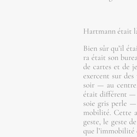
Hart­mann était l
Bien sûr qu’il éta
ra était son bure
de cartes et de j
exercent sur des 
soir — au centre,
était dif­fé­rent 
soie gris perle —
mo­bi­li­té. Cett
geste, le geste d
que l’im­mo­bi­li­t