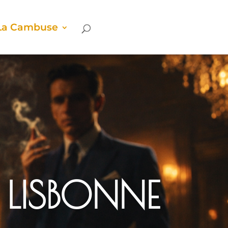
La Cam­buse
E LISBONNE