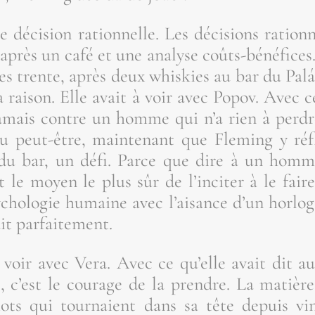
e déci­sion ration­nelle. Les déci­sions ration
 après un café et une ana­lyse coûts-béné­fices.
s trente, après deux whis­kies au bar du Palá­ci
a rai­son. Elle avait à voir avec Popov. Avec
amais contre un homme qui n’a rien à perdr
Ou peut-être, main­te­nant que Fle­ming y réfl
u bar, un défi. Parce que dire à un homm
 le moyen le plus sûr de l’in­ci­ter à le fai
y­cho­lo­gie humaine avec l’ai­sance d’un hor­lo­
it parfaitement.
 à voir avec Vera. Avec ce qu’elle avait dit a
c’est le cou­rage de la prendre. La matière. 
mots qui tour­naient dans sa tête depuis vi