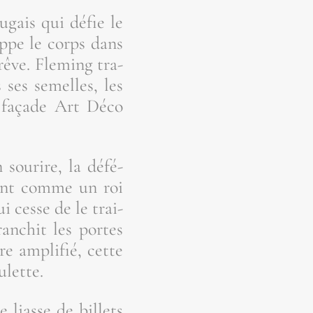
u­gais qui défie le
loppe le corps dans
êve. Fle­ming tra­
 ses semelles, les
sa façade Art Déco
sou­rire, la défé­
lient comme un roi
i cesse de le trai­
an­chit les portes
re ampli­fié, cette
ulette.
e liasse de billets