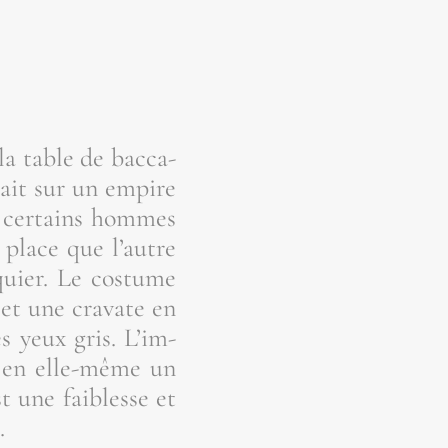
la table de bac­ca­
nait sur un empire
e cer­tains hommes
 place que l’autre
quier. Le cos­tume
 et une cra­vate en
s yeux gris. L’im­
it en elle-même un
 une fai­blesse et
.