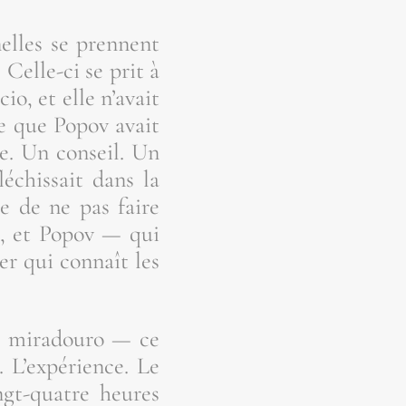
­nelles se prennent
 Celle-ci se prit à
o, et elle n’a­vait
 ce que Popov avait
e. Un conseil. Un
é­chis­sait dans la
e de ne pas faire
re, et Popov — qui
ger qui connaît les
u mira­dou­ro — ce
L’ex­pé­rience. Le
ngt-quatre heures