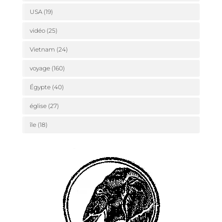
USA
(19)
vidéo
(25)
Vietnam
(24)
voyage
(160)
Égypte
(40)
église
(27)
île
(18)