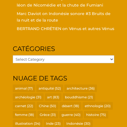
léon de Nico­mé­die et la chute de Fumiani
Marc Daviot
on
Indo­né­sie sonore #3 Bruits de
la nuit et de la route
BERTRAND CHRÉTIEN
on
Vénus et autres Vénus
CATÉ­GO­RIES
Caté­
go­
ries
NUAGE DE TAGS
animal
(17)
antiquité
(52)
architecture
(36)
archéologie
(31)
art
(83)
bouddhisme
(21)
carnet
(22)
Chine
(50)
désert
(18)
ethnologie
(20)
femme
(18)
Grèce
(31)
guerre
(40)
histoire
(75)
illustration
(34)
Inde
(23)
Indonésie
(30)