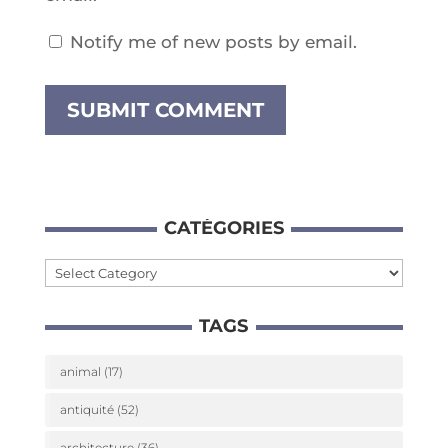
Notify me of new posts by email.
CATÉ­GO­RIES
Caté­
go­
TAGS
ries
animal
(17)
antiquité
(52)
architecture
(36)