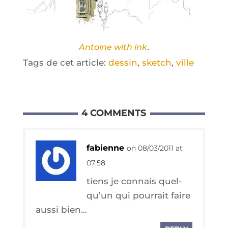
.
Antoine with ink
Tags de cet article:
dessin
,
sketch
,
ville
4 COMMENTS
fabienne
on 08/03/2011 at
07:58
tiens je connais quel­
qu’un qui pour­rait faire
aus­si bien…