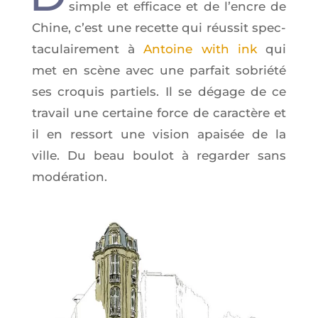
simple et effi­cace et de l’encre de
Chine, c’est une recette qui réus­sit spec­
ta­cu­lai­re­ment à
Antoine with ink
qui
met en scène avec une par­fait sobrié­té
ses cro­quis par­tiels. Il se dégage de ce
tra­vail une cer­taine force de carac­tère et
il en res­sort une vision apai­sée de la
ville. Du beau bou­lot à regar­der sans
modération.