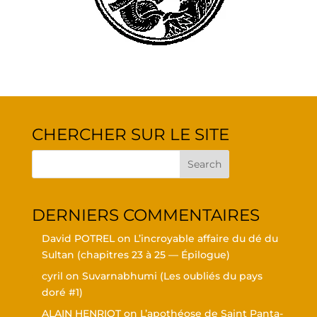
CHER­CHER SUR LE SITE
DER­NIERS COMMENTAIRES
David POTREL
on
L’in­croyable affaire du dé du
Sul­tan (cha­pitres 23 à 25 — Épilogue)
cyril
on
Suvar­nabhu­mi (Les oubliés du pays
doré #1)
ALAIN HENRIOT
on
L’a­po­théose de Saint Pan­ta­