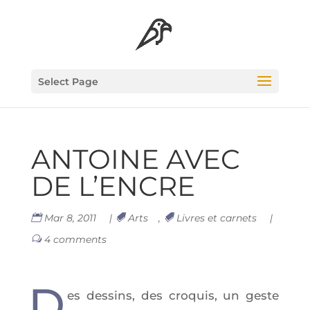
Select Page
ANTOINE AVEC
DE L’ENCRE
Mar 8, 2011
|
Arts
,
Livres et carnets
|
4 comments
D
es des­sins, des cro­quis, un geste