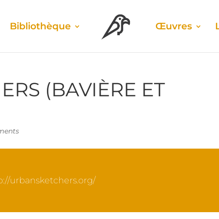
Biblio­thèque
Œuvres
ERS (BAVIÈRE ET
ments
p://urbansketchers.org/