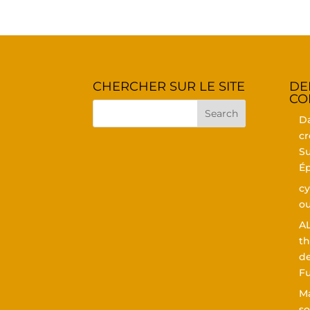
CHER­CHER SUR LE SITE
DE
CO
D
cr
Su
Ép
cy
ou
A
th
de
F
Ma
so