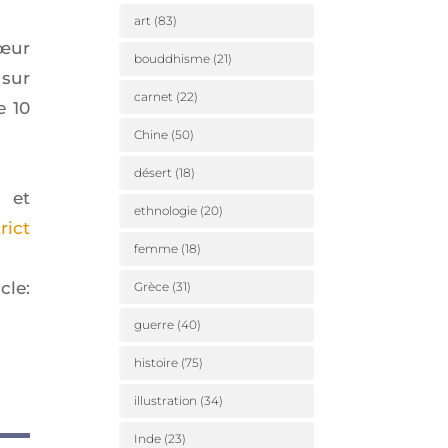
art
(83)
œur
bouddhisme
(21)
sur
carnet
(22)
e 10
Chine
(50)
désert
(18)
et
ethnologie
(20)
ict
femme
(18)
cle:
Grèce
(31)
guerre
(40)
histoire
(75)
illustration
(34)
Inde
(23)