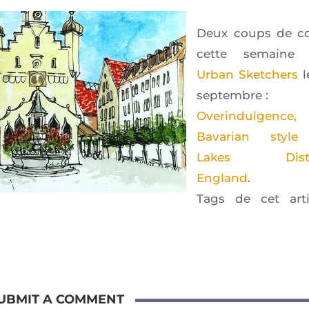
Deux coups de c
cette semaine 
Urban Sket­chers
l
septembre :
Ove­rin­dul­gence,
Bava­rian style
Lakes Dis­tr
England
.
Tags de cet arti
UBMIT A COMMENT