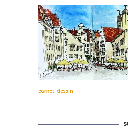
carnet
,
dessin
S