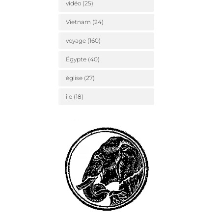
vidéo
(25)
Vietnam
(24)
voyage
(160)
Égypte
(40)
église
(27)
île
(18)