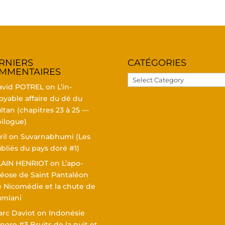
R­NIERS
CATÉ­GO­RIES
MMENTAIRES
Caté­
avid POTREL
on
L’in­
go­
oyable affaire du dé du
ries
l­tan (cha­pitres 23 à 25 —
ilogue)
ril
on
Suvar­nabhu­mi (Les
bliés du pays doré #1)
LAIN HENRIOT
on
L’a­po­
éose de Saint Pan­ta­léon
 Nico­mé­die et la chute de
umiani
rc Daviot
on
Indo­né­sie
nore #3 Bruits de la nuit et