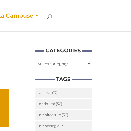
La Cam­buse
CATÉ­GO­RIES
Caté­
go­
TAGS
ries
animal
(17)
antiquité
(52)
architecture
(36)
archéologie
(31)