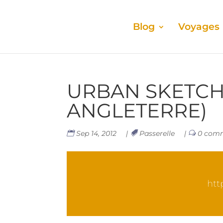
Blog
Voyages
URBAN SKET­CH
ANGLETERRE)
Sep 14, 2012
|
Passerelle
|
0 com
htt