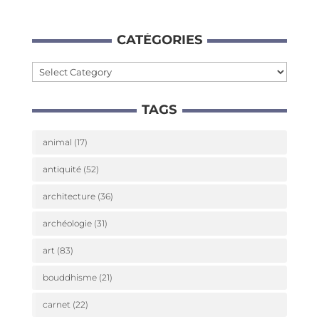
CATÉ­GO­RIES
Caté­
go­
TAGS
ries
animal
(17)
antiquité
(52)
architecture
(36)
archéologie
(31)
art
(83)
bouddhisme
(21)
carnet
(22)