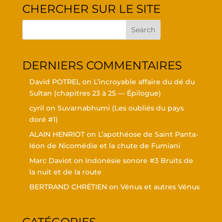
CHER­CHER SUR LE SITE
DER­NIERS COMMENTAIRES
David POTREL
on
L’in­croyable affaire du dé du
Sul­tan (cha­pitres 23 à 25 — Épilogue)
cyril
on
Suvar­nabhu­mi (Les oubliés du pays
doré #1)
ALAIN HENRIOT
on
L’a­po­théose de Saint Pan­ta­
léon de Nico­mé­die et la chute de Fumiani
Marc Daviot
on
Indo­né­sie sonore #3 Bruits de
la nuit et de la route
BERTRAND CHRÉTIEN
on
Vénus et autres Vénus