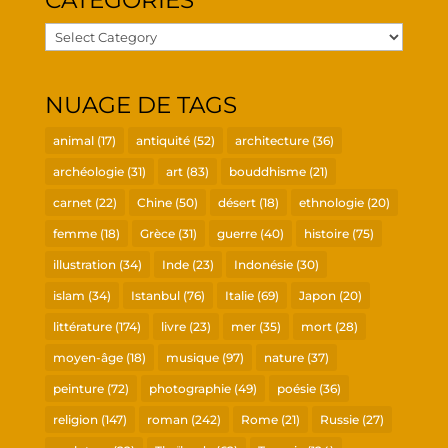
CATÉ­GO­RIES
Caté­
go­
ries
NUAGE DE TAGS
animal
(17)
antiquité
(52)
architecture
(36)
archéologie
(31)
art
(83)
bouddhisme
(21)
carnet
(22)
Chine
(50)
désert
(18)
ethnologie
(20)
femme
(18)
Grèce
(31)
guerre
(40)
histoire
(75)
illustration
(34)
Inde
(23)
Indonésie
(30)
islam
(34)
Istanbul
(76)
Italie
(69)
Japon
(20)
littérature
(174)
livre
(23)
mer
(35)
mort
(28)
moyen-âge
(18)
musique
(97)
nature
(37)
peinture
(72)
photographie
(49)
poésie
(36)
religion
(147)
roman
(242)
Rome
(21)
Russie
(27)