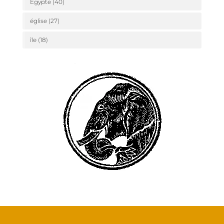
Égypte
(40)
église
(27)
île
(18)