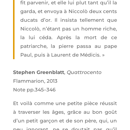
fit par­ve­nir, et elle lui plut tant qu’il la
gar­da, et envoya à Nic­colò deux cents
ducats d’or. Il insis­ta tel­le­ment que
Nic­colò, n’é­tant pas un homme riche,
la lui céda. Après la mort de ce
patriarche, la pierre pas­sa au pape
Paul, puis à Laurent de Médicis. »
Ste­phen Green­blatt
,
Quat­tro­cen­to
Flam­ma­rion, 2013
Note pp.345–346
Et voi­là comme une petite pièce réus­sit
à tra­ver­ser les âges, grâce au bon goût
d’un petit gar­çon et de son père, qui, un
peu igno­rant, ne se dou­tait pas qu’il