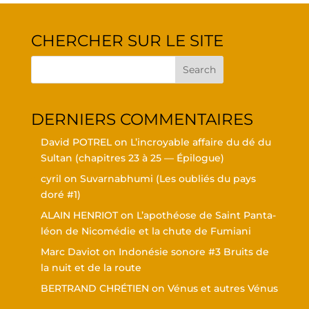
CHER­CHER SUR LE SITE
DER­NIERS COMMENTAIRES
David POTREL
on
L’in­croyable affaire du dé du
Sul­tan (cha­pitres 23 à 25 — Épilogue)
cyril
on
Suvar­nabhu­mi (Les oubliés du pays
doré #1)
ALAIN HENRIOT
on
L’a­po­théose de Saint Pan­ta­
léon de Nico­mé­die et la chute de Fumiani
Marc Daviot
on
Indo­né­sie sonore #3 Bruits de
la nuit et de la route
BERTRAND CHRÉTIEN
on
Vénus et autres Vénus