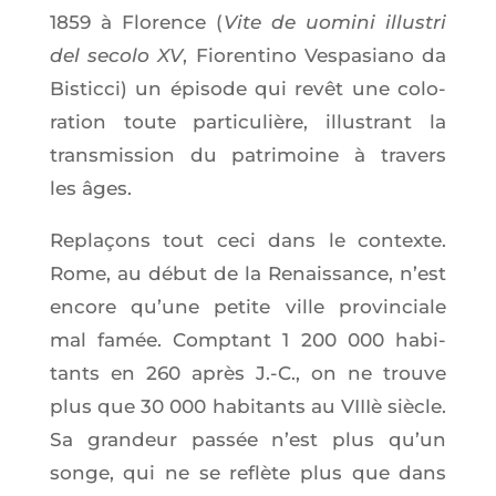
1859 à Flo­rence (
Vite de uomi­ni illus­tri
del seco­lo XV
, Fio­ren­ti­no Ves­pa­sia­no da
Bis­tic­ci) un épi­sode qui revêt une colo­
ra­tion toute par­ti­cu­lière, illus­trant la
trans­mis­sion du patri­moine à tra­vers
les âges.
Repla­çons tout ceci dans le contexte.
Rome, au début de la Renais­sance, n’est
encore qu’une petite ville pro­vin­ciale
mal famée. Comp­tant 1 200 000 habi­
tants en 260 après J.-C., on ne trouve
plus que 30 000 habi­tants au VIIIè siècle.
Sa gran­deur pas­sée n’est plus qu’un
songe, qui ne se reflète plus que dans