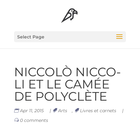
Select Page
NIC­COLÒ NIC­CO­
LI ET LE CAMÉE
DE POLYCLÈTE
Apr 11, 2015
|
Arts
,
Livres et carnets
|
0 comments