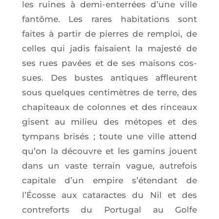
les ruines à demi-enter­rées d’une ville
fan­tôme. Les rares habi­ta­tions sont
faites à par­tir de pierres de rem­ploi, de
celles qui jadis fai­saient la majes­té de
ses rues pavées et de ses mai­sons cos­
sues. Des bustes antiques affleurent
sous quelques cen­ti­mètres de terre, des
cha­pi­teaux de colonnes et des rin­ceaux
gisent au milieu des métopes et des
tym­pans bri­sés ; toute une ville attend
qu’on la découvre et les gamins jouent
dans un vaste ter­rain vague, autre­fois
capi­tale d’un empire s’é­ten­dant de
l’Écosse aux cata­ractes du Nil et des
contre­forts du Por­tu­gal au Golfe