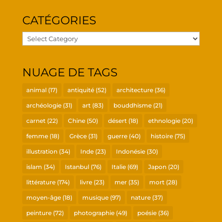
CATÉ­GO­RIES
Caté­
go­
ries
NUAGE DE TAGS
animal
(17)
antiquité
(52)
architecture
(36)
archéologie
(31)
art
(83)
bouddhisme
(21)
carnet
(22)
Chine
(50)
désert
(18)
ethnologie
(20)
femme
(18)
Grèce
(31)
guerre
(40)
histoire
(75)
illustration
(34)
Inde
(23)
Indonésie
(30)
islam
(34)
Istanbul
(76)
Italie
(69)
Japon
(20)
littérature
(174)
livre
(23)
mer
(35)
mort
(28)
moyen-âge
(18)
musique
(97)
nature
(37)
peinture
(72)
photographie
(49)
poésie
(36)