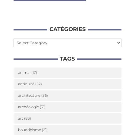
CATÉ­GO­RIES
Caté­
go­
TAGS
ries
animal
(17)
antiquité
(52)
architecture
(36)
archéologie
(31)
art
(83)
bouddhisme
(21)