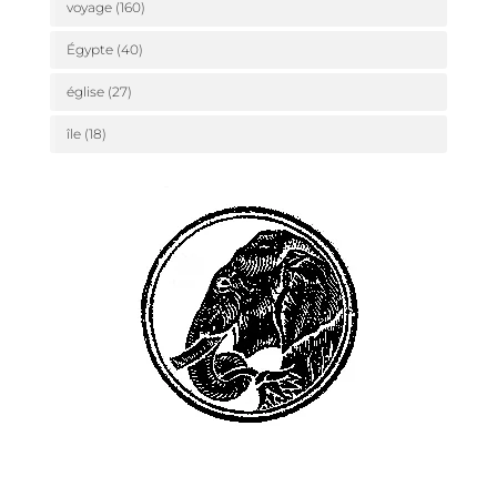
voyage
(160)
Égypte
(40)
église
(27)
île
(18)