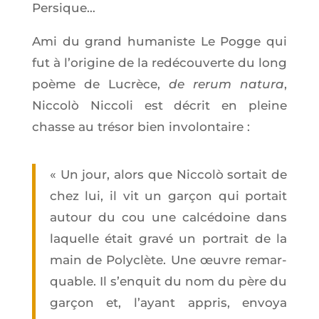
Persique…
Ami du grand huma­niste Le Pogge qui
fut à l’o­ri­gine de la redé­cou­verte du long
poème de Lucrèce,
de rerum natu­ra
,
Nic­colò Nic­co­li est décrit en pleine
chasse au tré­sor bien involontaire :
« Un jour, alors que Nic­colò sor­tait de
chez lui, il vit un gar­çon qui por­tait
autour du cou une cal­cé­doine dans
laquelle était gra­vé un por­trait de la
main de Poly­clète. Une œuvre remar­
quable. Il s’en­quit du nom du père du
gar­çon et, l’ayant appris, envoya