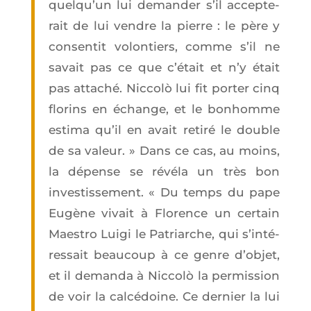
quel­qu’un lui deman­der s’il accep­te­
rait de lui vendre la pierre : le père y
consen­tit volon­tiers, comme s’il ne
savait pas ce que c’é­tait et n’y était
pas atta­ché. Nic­colò lui fit por­ter cinq
flo­rins en échange, et le bon­homme
esti­ma qu’il en avait reti­ré le double
de sa valeur. » Dans ce cas, au moins,
la dépense se révé­la un très bon
inves­tis­se­ment. « Du temps du pape
Eugène vivait à Flo­rence un cer­tain
Maes­tro Lui­gi le Patriarche, qui s’in­té­
res­sait beau­coup à ce genre d’ob­jet,
et il deman­da à Nic­colò la per­mis­sion
de voir la cal­cé­doine. Ce der­nier la lui