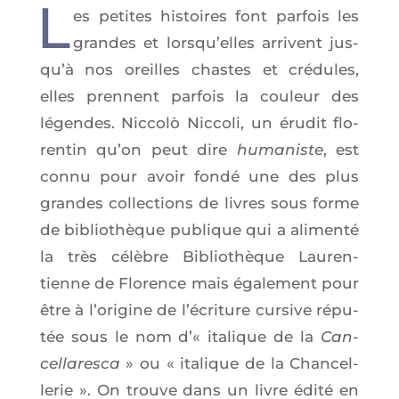
L
es petites his­toires font par­fois les
grandes et lors­qu’elles arrivent jus­
qu’à nos oreilles chastes et cré­dules,
elles prennent par­fois la cou­leur des
légendes. Nic­colò Nic­co­li, un éru­dit flo­
ren­tin qu’on peut dire
huma­niste
, est
connu pour avoir fon­dé une des plus
grandes col­lec­tions de livres sous forme
de biblio­thèque publique qui a ali­men­té
la très célèbre Biblio­thèque Lau­ren­
tienne de Flo­rence mais éga­le­ment pour
être à l’o­ri­gine de l’é­cri­ture cur­sive répu­
tée sous le nom d’« ita­lique de la
Can­
cel­la­res­ca
» ou « ita­lique de la Chan­cel­
le­rie ». On trouve dans un livre édi­té en