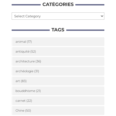
CATÉ­GO­RIES
Caté­
go­
TAGS
ries
animal
(17)
antiquité
(52)
architecture
(36)
archéologie
(31)
art
(83)
bouddhisme
(21)
carnet
(22)
Chine
(50)