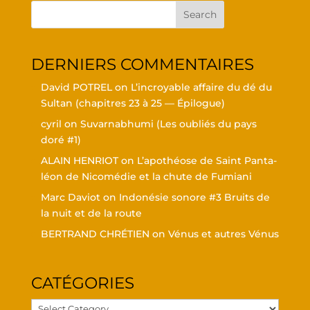
DER­NIERS COMMENTAIRES
David POTREL
on
L’in­croyable affaire du dé du
Sul­tan (cha­pitres 23 à 25 — Épilogue)
cyril
on
Suvar­nabhu­mi (Les oubliés du pays
doré #1)
ALAIN HENRIOT
on
L’a­po­théose de Saint Pan­ta­
léon de Nico­mé­die et la chute de Fumiani
Marc Daviot
on
Indo­né­sie sonore #3 Bruits de
la nuit et de la route
BERTRAND CHRÉTIEN
on
Vénus et autres Vénus
CATÉ­GO­RIES
Caté­