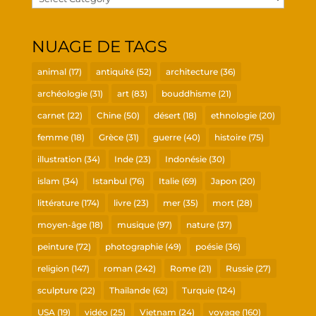
go­
ries
NUAGE DE TAGS
animal
(17)
antiquité
(52)
architecture
(36)
archéologie
(31)
art
(83)
bouddhisme
(21)
carnet
(22)
Chine
(50)
désert
(18)
ethnologie
(20)
femme
(18)
Grèce
(31)
guerre
(40)
histoire
(75)
illustration
(34)
Inde
(23)
Indonésie
(30)
islam
(34)
Istanbul
(76)
Italie
(69)
Japon
(20)
littérature
(174)
livre
(23)
mer
(35)
mort
(28)
moyen-âge
(18)
musique
(97)
nature
(37)
peinture
(72)
photographie
(49)
poésie
(36)
religion
(147)
roman
(242)
Rome
(21)
Russie
(27)
sculpture
(22)
Thaïlande
(62)
Turquie
(124)
USA
(19)
vidéo
(25)
Vietnam
(24)
voyage
(160)