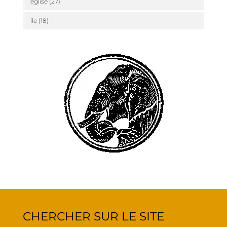
église
(27)
île
(18)
CHER­CHER SUR LE SITE