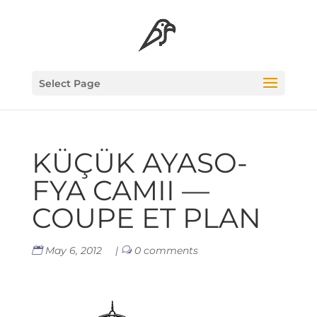
Select Page
KÜÇÜK AYA­SO­
FYA CAMII —
COUPE ET PLAN
May 6, 2012
|
0 comments