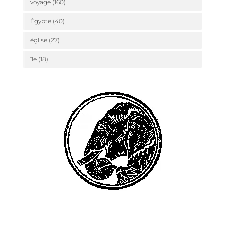
voyage
(160)
Égypte
(40)
église
(27)
île
(18)