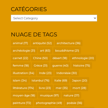
CATÉ­GO­RIES
Caté­
go­
ries
NUAGE DE TAGS
animal
(17)
antiquité
(52)
architecture
(36)
archéologie
(31)
art
(83)
bouddhisme
(21)
carnet
(22)
Chine
(50)
désert
(18)
ethnologie
(20)
femme
(18)
Grèce
(31)
guerre
(40)
histoire
(75)
illustration
(34)
Inde
(23)
Indonésie
(30)
islam
(34)
Istanbul
(76)
Italie
(69)
Japon
(20)
littérature
(174)
livre
(23)
mer
(35)
mort
(28)
moyen-âge
(18)
musique
(97)
nature
(37)
peinture
(72)
photographie
(49)
poésie
(36)