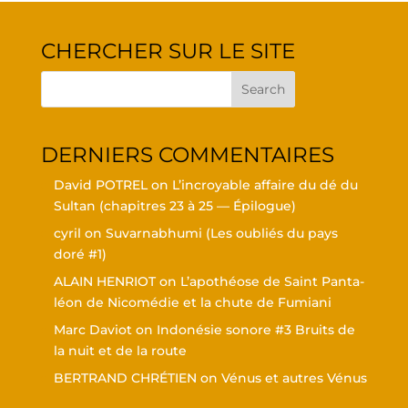
CHER­CHER SUR LE SITE
DER­NIERS COMMENTAIRES
David POTREL
on
L’in­croyable affaire du dé du
Sul­tan (cha­pitres 23 à 25 — Épilogue)
cyril
on
Suvar­nabhu­mi (Les oubliés du pays
doré #1)
ALAIN HENRIOT
on
L’a­po­théose de Saint Pan­ta­
léon de Nico­mé­die et la chute de Fumiani
Marc Daviot
on
Indo­né­sie sonore #3 Bruits de
la nuit et de la route
BERTRAND CHRÉTIEN
on
Vénus et autres Vénus