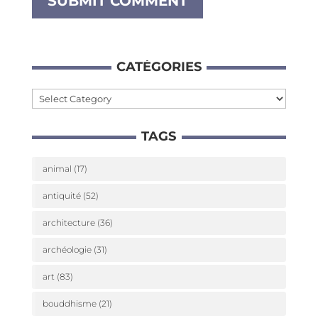
CATÉ­GO­RIES
Caté­
go­
TAGS
ries
animal
(17)
antiquité
(52)
architecture
(36)
archéologie
(31)
art
(83)
bouddhisme
(21)