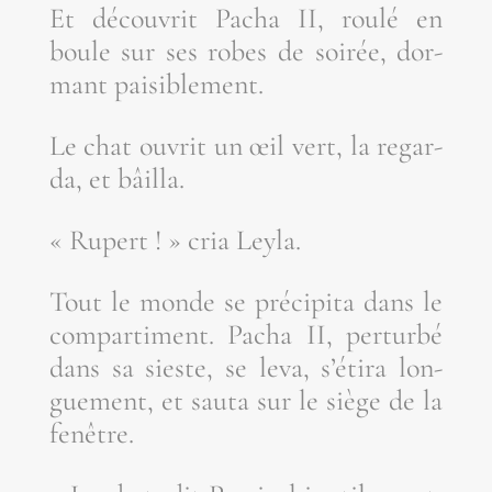
Et décou­vrit Pacha II, rou­lé en
boule sur ses robes de soi­rée, dor­
mant paisiblement.
Le chat ouvrit un œil vert, la regar­
da, et bâilla.
« Rupert ! » cria Leyla.
Tout le monde se pré­ci­pi­ta dans le
com­par­ti­ment. Pacha II, per­tur­bé
dans sa sieste, se leva, s’é­ti­ra lon­
gue­ment, et sau­ta sur le siège de la
fenêtre.