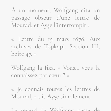
À un moment, Wolf­gang cita un
pas­sage obs­cur d’une lettre de
Mou­rad, et Ayşe l’interrompit :
« Lettre du 15 mars 1878. Aux
archives de Top­ka­pi. Sec­tion III,
boîte 47. »
Wolf­gang la fixa. « Vous… vous la
connais­sez par cœur ? »
« Je connais toutes les lettres de
Mou­rad, » dit Ayşe simplement.
Le regard de Wolf­gang pas­sa de