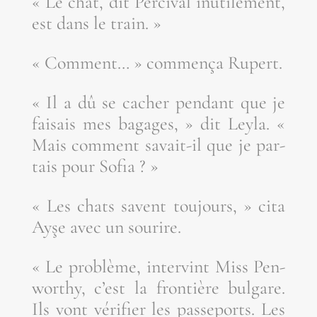
« Le chat, dit Per­ci­val inuti­le­ment,
est dans le train. »
« Com­ment… » com­men­ça Rupert.
« Il a dû se cacher pen­dant que je
fai­sais mes bagages, » dit Ley­la. «
Mais com­ment savait-il que je par­
tais pour Sofia ? »
« Les chats savent tou­jours, » cita
Ayşe avec un sourire.
« Le pro­blème, inter­vint Miss Pen­
wor­thy, c’est la fron­tière bul­gare.
Ils vont véri­fier les pas­se­ports. Les