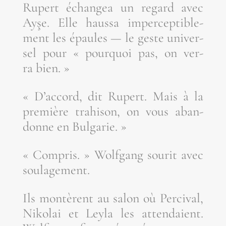
Rupert échan­gea un regard avec
Ayşe. Elle haus­sa imper­cep­ti­ble­
ment les épaules — le geste uni­ver­
sel pour « pour­quoi pas, on ver­
ra bien. »
« D’ac­cord, dit Rupert. Mais à la
pre­mière tra­hi­son, on vous aban­
donne en Bulgarie. »
« Com­pris. » Wolf­gang sou­rit avec
soulagement.
Ils mon­tèrent au salon où Per­ci­val,
Niko­lai et Ley­la les atten­daient.