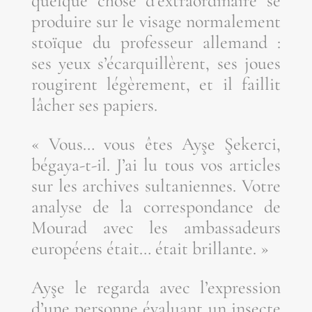
quelque chose d’ex­tra­or­di­naire se
pro­duire sur le visage nor­ma­le­ment
stoïque du pro­fes­seur alle­mand :
ses yeux s’é­car­quillèrent, ses joues
rou­girent légè­re­ment, et il faillit
lâcher ses papiers.
« Vous… vous êtes Ayşe Şeker­ci,
bégaya-t-il. J’ai lu tous vos articles
sur les archives sul­ta­niennes. Votre
ana­lyse de la cor­res­pon­dance de
Mou­rad avec les ambas­sa­deurs
euro­péens était… était brillante. »
Ayşe le regar­da avec l’ex­pres­sion
d’une per­sonne éva­luant un insecte