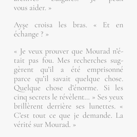
vous aider. »
Ayşe croi­sa les bras. « Et en
échange ? »
« Je veux prou­ver que Mou­rad n’é­
tait pas fou. Mes recherches sug­
gèrent qu’il a été empri­son­né
parce qu’il savait quelque chose.
Quelque chose d’é­norme. Si les
cinq secrets le révèlent… » Ses yeux
brillèrent der­rière ses lunettes. «
C’est tout ce que je demande. La
véri­té sur Mourad. »