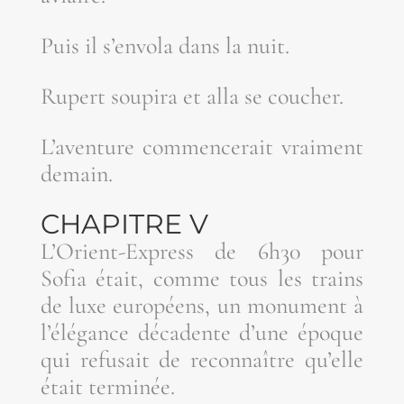
Puis il s’en­vo­la dans la nuit.
Rupert sou­pi­ra et alla se coucher.
L’a­ven­ture com­men­ce­rait vrai­ment
demain.
CHA­PITRE V
L’O­rient-Express de 6h30 pour
Sofia était, comme tous les trains
de luxe euro­péens, un monu­ment à
l’é­lé­gance déca­dente d’une époque
qui refu­sait de recon­naître qu’elle
était terminée.