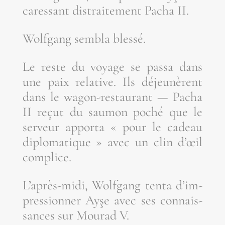
cares­sant dis­trai­te­ment Pacha II.
Wolf­gang sem­bla blessé.
Le reste du voyage se pas­sa dans
une paix rela­tive. Ils déjeu­nèrent
dans le wagon-res­tau­rant — Pacha
II reçut du sau­mon poché que le
ser­veur appor­ta « pour le cadeau
diplo­ma­tique » avec un clin d’œil
complice.
L’a­près-midi, Wolf­gang ten­ta d’im­
pres­sion­ner Ayşe avec ses connais­
sances sur Mou­rad V.