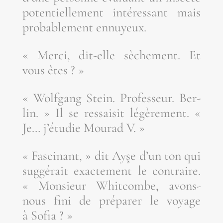
poten­tiel­le­ment inté­res­sant mais
pro­ba­ble­ment ennuyeux.
« Mer­ci, dit-elle sèche­ment. Et
vous êtes ? »
« Wolf­gang Stein. Pro­fes­seur. Ber­
lin. » Il se res­sai­sit légè­re­ment. «
Je… j’é­tu­die Mou­rad V. »
« Fas­ci­nant, » dit Ayşe d’un ton qui
sug­gé­rait exac­te­ment le contraire.
« Mon­sieur Whit­combe, avons-
nous fini de pré­pa­rer le voyage
à Sofia ? »