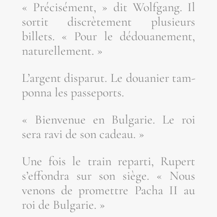
« Pré­ci­sé­ment, » dit Wolf­gang. Il
sor­tit dis­crè­te­ment plu­sieurs
billets. « Pour le dédoua­ne­ment,
naturellement. »
L’argent dis­pa­rut. Le doua­nier tam­
pon­na les passeports.
« Bien­ve­nue en Bul­ga­rie. Le roi
sera ravi de son cadeau. »
Une fois le train repar­ti, Rupert
s’ef­fon­dra sur son siège. « Nous
venons de pro­mettre Pacha II au
roi de Bulgarie. »