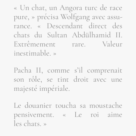
« Un chat, un Ango­ra turc de race
pure, » pré­ci­sa Wolf­gang avec assu­
rance. « Des­cen­dant direct des
chats du Sul­tan Abdül­ha­mid II.
Extrê­me­ment rare. Valeur
inestimable. »
Pacha II, comme s’il com­pre­nait
son rôle, se tint droit avec une
majes­té impériale.
Le doua­nier tou­cha sa mous­tache
pen­si­ve­ment. « Le roi aime
les chats. »