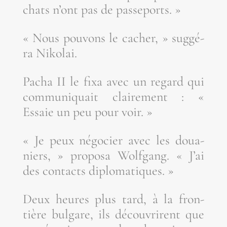
chats n’ont pas de passeports. »
« Nous pou­vons le cacher, » sug­gé­
ra Nikolai.
Pacha II le fixa avec un regard qui
com­mu­ni­quait clai­re­ment : «
Essaie un peu pour voir. »
« Je peux négo­cier avec les doua­
niers, » pro­po­sa Wolf­gang. « J’ai
des contacts diplomatiques. »
Deux heures plus tard, à la fron­
tière bul­gare, ils décou­vrirent que