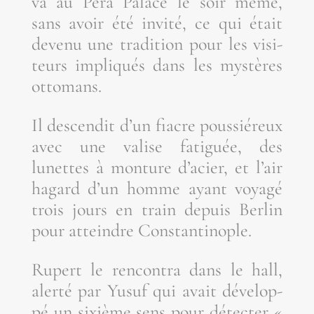
va au Pera Palace le soir même,
sans avoir été invi­té, ce qui était
deve­nu une tra­di­tion pour les visi­
teurs impli­qués dans les mys­tères
ottomans.
Il des­cen­dit d’un fiacre pous­sié­reux
avec une valise fati­guée, des
lunettes à mon­ture d’a­cier, et l’air
hagard d’un homme ayant voya­gé
trois jours en train depuis Ber­lin
pour atteindre Constantinople.
Rupert le ren­con­tra dans le hall,
aler­té par Yusuf qui avait déve­lop­
pé un sixième sens pour détec­ter «