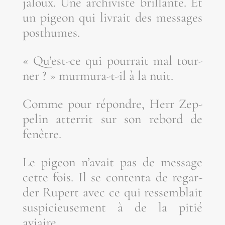
jaloux. Une archi­viste brillante. Et
un pigeon qui livrait des mes­sages
posthumes.
« Qu’est-ce qui pour­rait mal tour­
ner ? » mur­mu­ra-t-il à la nuit.
Comme pour répondre, Herr Zep­
pe­lin atter­rit sur son rebord de
fenêtre.
Le pigeon n’a­vait pas de mes­sage
cette fois. Il se conten­ta de regar­
der Rupert avec ce qui res­sem­blait
sus­pi­cieu­se­ment à de la pitié
aviaire.