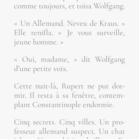
comme tou­jours, et toi­sa Wolfgang.
« Un Alle­mand. Neveu de Kraus. »
Elle reni­fla. « Je vous sur­veille,
jeune homme. »
« Oui, madame, » dit Wolf­gang
d’une petite voix.
Cette nuit-là, Rupert ne put dor­
mir. Il res­ta à sa fenêtre, contem­
plant Constan­ti­nople endormie.
Cinq secrets. Cinq villes. Un pro­
fes­seur alle­mand sus­pect. Un chat