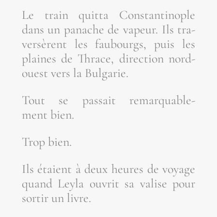
Le train quit­ta Constan­ti­nople
dans un panache de vapeur. Ils tra­
ver­sèrent les fau­bourgs, puis les
plaines de Thrace, direc­tion nord-
ouest vers la Bulgarie.
Tout se pas­sait remar­qua­ble­
ment bien.
Trop bien.
Ils étaient à deux heures de voyage
quand Ley­la ouvrit sa valise pour
sor­tir un livre.