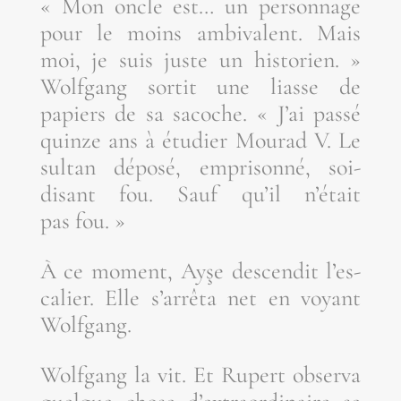
« Mon oncle est… un per­son­nage
pour le moins ambi­va­lent. Mais
moi, je suis juste un his­to­rien. »
Wolf­gang sor­tit une liasse de
papiers de sa sacoche. « J’ai pas­sé
quinze ans à étu­dier Mou­rad V. Le
sul­tan dépo­sé, empri­son­né, soi-
disant fou. Sauf qu’il n’é­tait
pas fou. »
À ce moment, Ayşe des­cen­dit l’es­
ca­lier. Elle s’ar­rê­ta net en voyant
Wolfgang.
Wolf­gang la vit. Et Rupert obser­va