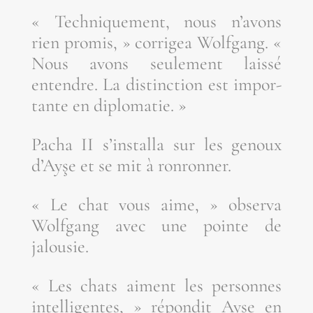
« Tech­ni­que­ment, nous n’a­vons
rien pro­mis, » cor­ri­gea Wolf­gang. «
Nous avons seule­ment lais­sé
entendre. La dis­tinc­tion est impor­
tante en diplomatie. »
Pacha II s’ins­tal­la sur les genoux
d’Ayşe et se mit à ronronner.
« Le chat vous aime, » obser­va
Wolf­gang avec une pointe de
jalousie.
« Les chats aiment les per­sonnes
intel­li­gentes, » répon­dit Ayşe en