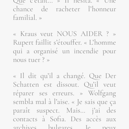
Que c’é­tait… » Il hési­ta. « Une
chance de rache­ter l’hon­neur
familial. »
« Kraus veut NOUS AIDER ? »
Rupert faillit s’é­touf­fer. « L’homme
qui a orga­ni­sé un incen­die pour
nous tuer ? »
« Il dit qu’il a chan­gé. Que Der
Schat­ten est dis­sout. Qu’il veut
répa­rer ses erreurs. » Wolf­gang
sem­bla mal à l’aise. « Je sais que ça
paraît sus­pect. Mais… j’ai des
contacts à Sofia. Des accès aux
archives bul­gares. Je peux