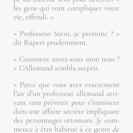
les gens qui vont com­pli­quer votre
vie, effendi. »
« Pro­fes­seur Stein, je pré­sume ? »
dit Rupert prudemment.
« Com­ment savez-vous mon nom ?
» L’Al­le­mand sem­bla surpris.
« Parce que vous avez exac­te­ment
l’air d’un pro­fes­seur alle­mand arri­
vant sans pré­ve­nir pour s’im­mis­cer
dans une affaire secrète impli­quant
des per­son­nages otto­mans. Je com­
mence à être habi­tué à ce genre de