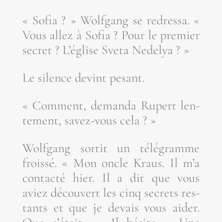
« Sofia ? » Wolf­gang se redres­sa. «
Vous allez à Sofia ? Pour le pre­mier
secret ? L’é­glise Sve­ta Nedelya ? »
Le silence devint pesant.
« Com­ment, deman­da Rupert len­
te­ment, savez-vous cela ? »
Wolf­gang sor­tit un télé­gramme
frois­sé. « Mon oncle Kraus. Il m’a
contac­té hier. Il a dit que vous
aviez décou­vert les cinq secrets res­
tants et que je devais vous aider.