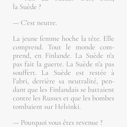
la Suède ?
— C’est neutre.
La jeune femme hoche la tête. Elle
com­prend. Tout le monde com­
prend, en Fin­lande. La Suède n’a
pas fait la guerre. La Suède n’a pas
souf­fert. La Suède est res­tée à
l’abri, der­rière sa neu­tra­li­té, pen­
dant que les Fin­lan­dais se bat­taient
contre les Russes et que les bombes
tom­baient sur Helsinki.
— Pour­quoi vous êtes revenue ?