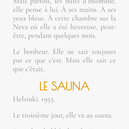
Mais par­fois, les nuits d’insomnie,
elle pense à lui. À ses mains. À ses
yeux bleus. À cette chambre sur la
Neva où elle a été heu­reuse, peut-
être, pen­dant quelques mois.
Le bon­heur. Elle ne sait tou­jours
pas ce que c’est. Mais elle sait ce
que c’était.
LE SAU­NA
Hel­sin­ki. 1955.
Le troi­sième jour, elle va au sauna.