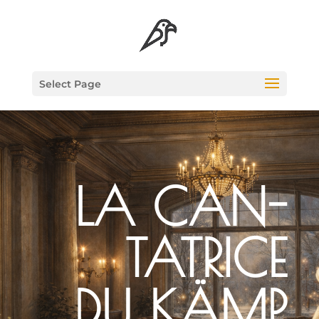
Select Page
LA CAN­
TA­TRICE
DU KÄMP