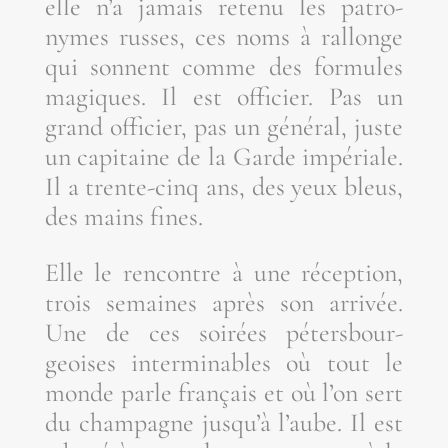
elle n’a jamais rete­nu les patro­
nymes russes, ces noms à ral­longe
qui sonnent comme des for­mules
magiques. Il est offi­cier. Pas un
grand offi­cier, pas un géné­ral, juste
un capi­taine de la Garde impé­riale.
Il a trente-cinq ans, des yeux bleus,
des mains fines.
Elle le ren­contre à une récep­tion,
trois semaines après son arri­vée.
Une de ces soi­rées péters­bour­
geoises inter­mi­nables où tout le
monde parle fran­çais et où l’on sert
du cham­pagne jusqu’à l’aube. Il est