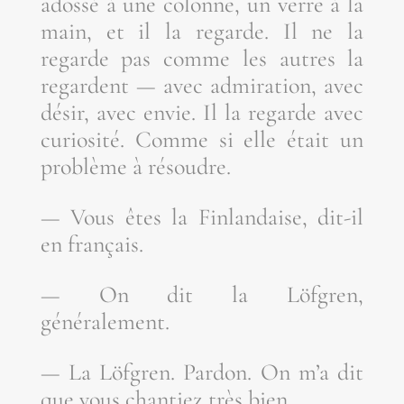
ados­sé à une colonne, un verre à la
main, et il la regarde. Il ne la
regarde pas comme les autres la
regardent — avec admi­ra­tion, avec
désir, avec envie. Il la regarde avec
curio­si­té. Comme si elle était un
pro­blème à résoudre.
— Vous êtes la Fin­lan­daise, dit-il
en français.
— On dit la Löf­gren,
généralement.
— La Löf­gren. Par­don. On m’a dit
que vous chan­tiez très bien.