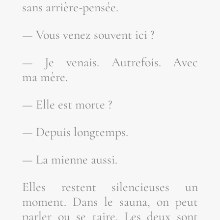
sans arrière-pensée.
— Vous venez sou­vent ici ?
— Je venais. Autre­fois. Avec
ma mère.
— Elle est morte ?
— Depuis longtemps.
— La mienne aussi.
Elles res­tent silen­cieuses un
moment. Dans le sau­na, on peut
par­ler ou se taire. Les deux sont