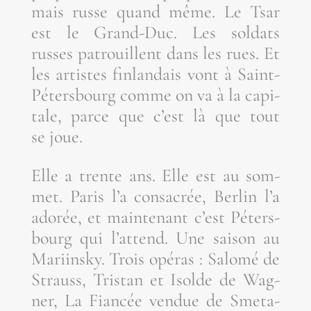
mais russe quand même. Le Tsar
est le Grand-Duc. Les sol­dats
russes patrouillent dans les rues. Et
les artistes fin­lan­dais vont à Saint-
Péters­bourg comme on va à la capi­
tale, parce que c’est là que tout
se joue.
Elle a trente ans. Elle est au som­
met. Paris l’a consa­crée, Ber­lin l’a
ado­rée, et main­te­nant c’est Péters­
bourg qui l’attend. Une sai­son au
Mariins­ky. Trois opé­ras : Salo­mé de
Strauss, Tris­tan et Isolde de Wag­
ner, La Fian­cée ven­due de Sme­ta­