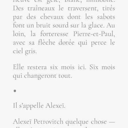
Des traî­neaux le tra­versent, tirés
par des che­vaux dont les sabots
font un bruit sourd sur la glace. Au
loin, la for­te­resse Pierre-et-Paul,
avec sa flèche dorée qui perce le
ciel gris.
Elle res­te­ra six mois ici. Six mois
qui chan­ge­ront tout.
Il s’appelle Alexeï.
Alexeï Petro­vitch quelque chose —