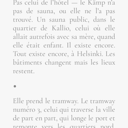
Pas celui de l’hôtel — le Kämp n’a
pas de sau­na, ou elle ne l’a pas
trou­vé. Un sau­na public, dans le
quar­tier de Kal­lio, celui où elle
allait autre­fois avec sa mère, quand
elle était enfant. Il existe encore.
Tout existe encore, à Hel­sin­ki. Les
bâti­ments changent mais les lieux
restent.
Elle prend le tram­way. Le tram­way
numé­ro 3, celui qui tra­verse la ville
de part en part, qui longe le port et
remonte vers les quar­tiers nord.