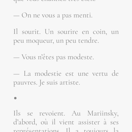
— On ne vous a pas menti.
Il sou­rit. Un sou­rire en coin, un
peu moqueur, un peu tendre.
— Vous n’êtes pas modeste.
— La modes­tie est une ver­tu de
pauvres. Je suis artiste.
Ils se revoient. Au Mariins­ky,
d’abord, où il vient assis­ter à ses
repré­sen­ta­tions. Il a tou­jours la