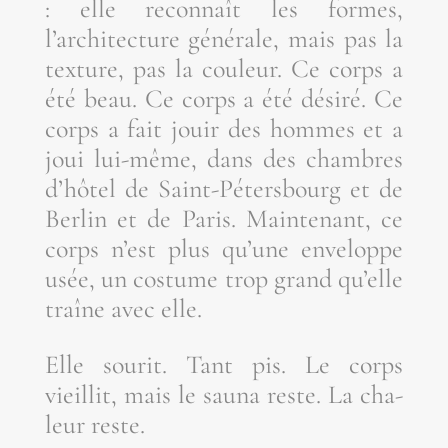
: elle recon­naît les formes,
l’architecture géné­rale, mais pas la
tex­ture, pas la cou­leur. Ce corps a
été beau. Ce corps a été dési­ré. Ce
corps a fait jouir des hommes et a
joui lui-même, dans des chambres
d’hôtel de Saint-Péters­bourg et de
Ber­lin et de Paris. Main­te­nant, ce
corps n’est plus qu’une enve­loppe
usée, un cos­tume trop grand qu’elle
traîne avec elle.
Elle sou­rit. Tant pis. Le corps
vieillit, mais le sau­na reste. La cha­
leur reste.