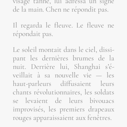
visage tan­né, lui adres­sa un signe
de la main. Chen ne répon­dit pas.
Il regar­da le fleuve. Le fleuve ne
répon­dait pas.
Le soleil mon­tait dans le ciel, dis­si­
pant les der­nières brumes de la
nuit. Der­rière lui, Shan­ghai s’é­
veillait à sa nou­velle vie — les
haut-par­leurs dif­fu­saient leurs
chants révo­lu­tion­naires, les sol­dats
se levaient de leurs bivouacs
impro­vi­sés, les pre­miers dra­peaux
rouges appa­rais­saient aux fenêtres.