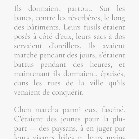
Ils dor­maient par­tout. Sur les
bancs, contre les réver­bères, le long
des bâti­ments. Leurs fusils étaient
posés à côté d’eux, leurs sacs à dos
ser­vaient d’o­reillers. Ils avaient
mar­ché pen­dant des jours, s’é­taient
bat­tus pen­dant des heures, et
main­te­nant ils dor­maient, épui­sés,
dans les rues de la ville qu’ils
venaient de conquérir.
Chen mar­cha par­mi eux, fas­ci­né.
C’é­taient des jeunes pour la plu­
part — des pay­sans, à en juger par
leurs visages hâlés et leurs mains