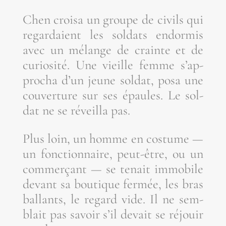
Chen croi­sa un groupe de civils qui
regar­daient les sol­dats endor­mis
avec un mélange de crainte et de
curio­si­té. Une vieille femme s’ap­
pro­cha d’un jeune sol­dat, posa une
cou­ver­ture sur ses épaules. Le sol­
dat ne se réveilla pas.
Plus loin, un homme en cos­tume —
un fonc­tion­naire, peut-être, ou un
com­mer­çant — se tenait immo­bile
devant sa bou­tique fer­mée, les bras
bal­lants, le regard vide. Il ne sem­
blait pas savoir s’il devait se réjouir