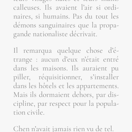
cal­leuses. Ils avaient l’air si ordi­
naires, si humains. Pas du tout les
démons san­gui­naires que la pro­pa­
gande natio­na­liste décrivait.
Il remar­qua quelque chose d’é­
trange : aucun d’eux n’é­tait entré
dans les mai­sons. Ils auraient pu
piller, réqui­si­tion­ner, s’ins­tal­ler
dans les hôtels et les appar­te­ments.
Mais ils dor­maient dehors, par dis­
ci­pline, par res­pect pour la popu­la­
tion civile.
Chen n’a­vait jamais rien vu de tel.