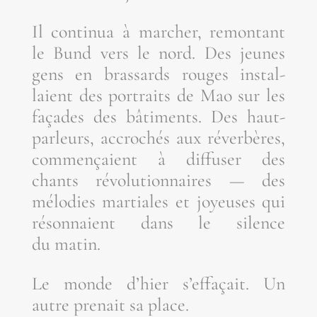
Il conti­nua à mar­cher, remon­tant
le Bund vers le nord. Des jeunes
gens en bras­sards rouges ins­tal­
laient des por­traits de Mao sur les
façades des bâti­ments. Des haut-
par­leurs, accro­chés aux réver­bères,
com­men­çaient à dif­fu­ser des
chants révo­lu­tion­naires — des
mélo­dies mar­tiales et joyeuses qui
réson­naient dans le silence
du matin.
Le monde d’hier s’ef­fa­çait. Un
autre pre­nait sa place.