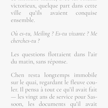
vic­to­rieux, quelque part dans cette
ville qu’ils avaient conquise
ensemble.
Où es-tu, Mei­ling ? Es-tu vivante ? Me
cherches-tu ?
Les ques­tions flot­taient dans l’air
du matin, sans réponse.
Chen res­ta long­temps immo­bile
sur le quai, regar­dant le fleuve cou­
ler. Il pen­sa à tout ce qu’il avait fait
— les vingt ans de ser­vice pour Sas­
soon, les docu­ments qu’il avait