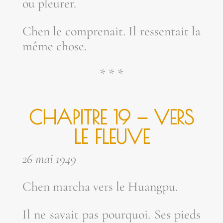
ou pleurer.
Chen le com­pre­nait. Il res­sen­tait la
même chose.
* * *
CHA­PITRE 19 — VERS
LE FLEUVE
26 mai 1949
Chen mar­cha vers le Huangpu.
Il ne savait pas pour­quoi. Ses pieds