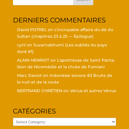
DER­NIERS COMMENTAIRES
David POTREL
on
L’in­croyable affaire du dé du
Sul­tan (cha­pitres 23 à 25 — Épilogue)
cyril
on
Suvar­nabhu­mi (Les oubliés du pays
doré #1)
ALAIN HENRIOT
on
L’a­po­théose de Saint Pan­ta­
léon de Nico­mé­die et la chute de Fumiani
Marc Daviot
on
Indo­né­sie sonore #3 Bruits de
la nuit et de la route
BERTRAND CHRÉTIEN
on
Vénus et autres Vénus
CATÉ­GO­RIES
Caté­
go­