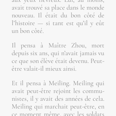
avait trou­vé sa place dans le monde
nou­veau. Il était du bon côté de
l’his­toire — si tant est qu’il y eût
un bon côté.
Il pen­sa à Maître Zhou, mort
depuis six ans, qui n’a­vait jamais vu
ce que son élève était deve­nu. Peut-
être valait-il mieux ainsi.
Et il pen­sa à Mei­ling. Mei­ling qui
avait peut-être rejoint les com­mu­
nistes, il y avait des années de cela.
Mei­ling qui mar­chait peut-être, en
ce moment même, avec les sol­dats