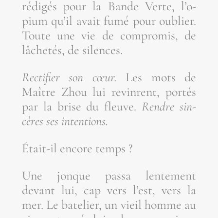
rédi­gés pour la Bande Verte, l’o­
pium qu’il avait fumé pour oublier.
Toute une vie de com­pro­mis, de
lâche­tés, de silences.
Rec­ti­fier son cœur.
Les mots de
Maître Zhou lui revinrent, por­tés
par la brise du fleuve.
Rendre sin­
cères ses intentions.
Était-il encore temps ?
Une jonque pas­sa len­te­ment
devant lui, cap vers l’est, vers la
mer. Le bate­lier, un vieil homme au