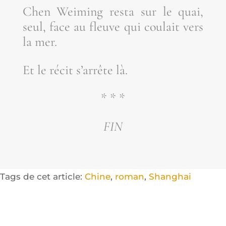
Chen Wei­ming res­ta sur le quai,
seul, face au fleuve qui cou­lait vers
la mer.
Et le récit s’ar­rête là.
* * *
FIN
Tags de cet article:
Chine
,
roman
,
Shanghai