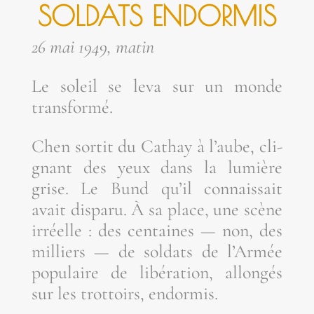
SOL­DATS ENDORMIS
26 mai 1949, matin
Le soleil se leva sur un monde
transformé.
Chen sor­tit du Cathay à l’aube, cli­
gnant des yeux dans la lumière
grise. Le Bund qu’il connais­sait
avait dis­pa­ru. À sa place, une scène
irréelle : des cen­taines — non, des
mil­liers — de sol­dats de l’Ar­mée
popu­laire de libé­ra­tion, allon­gés
sur les trot­toirs, endormis.