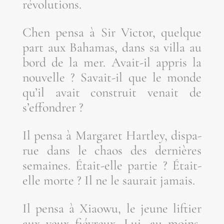
révolutions.
Chen pen­sa à Sir Vic­tor, quelque
part aux Baha­mas, dans sa vil­la au
bord de la mer. Avait-il appris la
nou­velle ? Savait-il que le monde
qu’il avait construit venait de
s’effondrer ?
Il pen­sa à Mar­ga­ret Hart­ley, dis­pa­
rue dans le chaos des der­nières
semaines. Était-elle par­tie ? Était-
elle morte ? Il ne le sau­rait jamais.
Il pen­sa à Xiao­wu, le jeune lif­tier
aux yeux fié­vreux. Lui, au moins,