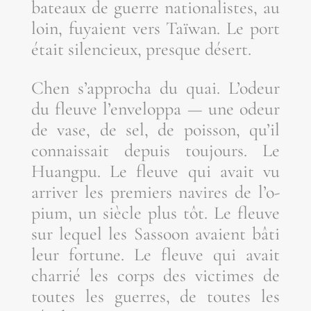
bateaux de guerre natio­na­listes, au
loin, fuyaient vers Taï­wan. Le port
était silen­cieux, presque désert.
Chen s’ap­pro­cha du quai. L’o­deur
du fleuve l’en­ve­lop­pa — une odeur
de vase, de sel, de pois­son, qu’il
connais­sait depuis tou­jours. Le
Huang­pu. Le fleuve qui avait vu
arri­ver les pre­miers navires de l’o­
pium, un siècle plus tôt. Le fleuve
sur lequel les Sas­soon avaient bâti
leur for­tune. Le fleuve qui avait
char­rié les corps des vic­times de
toutes les guerres, de toutes les