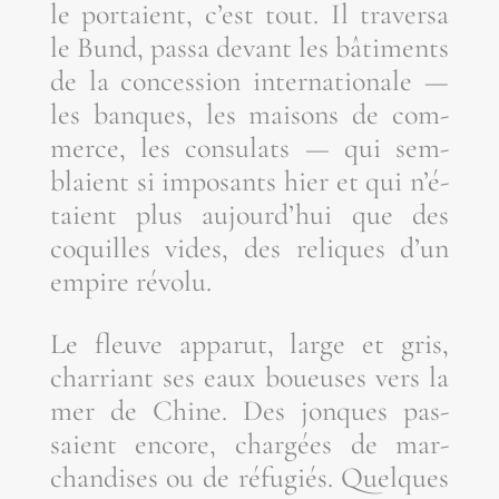
le por­taient, c’est tout. Il tra­ver­sa
le Bund, pas­sa devant les bâti­ments
de la conces­sion inter­na­tio­nale —
les banques, les mai­sons de com­
merce, les consu­lats — qui sem­
blaient si impo­sants hier et qui n’é­
taient plus aujourd’­hui que des
coquilles vides, des reliques d’un
empire révolu.
Le fleuve appa­rut, large et gris,
char­riant ses eaux boueuses vers la
mer de Chine. Des jonques pas­
saient encore, char­gées de mar­
chan­dises ou de réfu­giés. Quelques