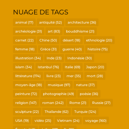
ries
NUAGE DE TAGS
animal
(17)
antiquité
(52)
architecture
(36)
archéologie
(31)
art
(83)
bouddhisme
(21)
carnet
(22)
Chine
(50)
désert
(18)
ethnologie
(20)
femme
(18)
Grèce
(31)
guerre
(40)
histoire
(75)
illustration
(34)
Inde
(23)
Indonésie
(30)
islam
(34)
Istanbul
(76)
Italie
(69)
Japon
(20)
littérature
(174)
livre
(23)
mer
(35)
mort
(28)
moyen-âge
(18)
musique
(97)
nature
(37)
peinture
(72)
photographie
(49)
poésie
(36)
religion
(147)
roman
(242)
Rome
(21)
Russie
(27)
sculpture
(22)
Thaïlande
(62)
Turquie
(124)
USA
(19)
vidéo
(25)
Vietnam
(24)
voyage
(160)