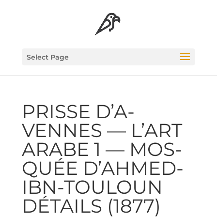
Select Page
PRISSE D’A­
VENNES — L’ART
ARABE 1 — MOS­
QUÉE D’AH­MED-
IBN-TOU­LOUN
DÉTAILS (1877)