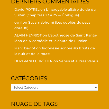
DER­NIERS COMMENTAIRES
David POTREL
on
L’in­croyable affaire du dé du
Sul­tan (cha­pitres 23 à 25 — Épilogue)
cyril
on
Suvar­nabhu­mi (Les oubliés du pays
doré #1)
ALAIN HENRIOT
on
L’a­po­théose de Saint Pan­ta­
léon de Nico­mé­die et la chute de Fumiani
Marc Daviot
on
Indo­né­sie sonore #3 Bruits de
la nuit et de la route
BERTRAND CHRÉTIEN
on
Vénus et autres Vénus
CATÉ­GO­RIES
Caté­
go­
ries
NUAGE DE TAGS