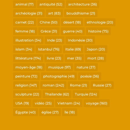
animal
(17)
antiquité
(52)
architecture
(36)
archéologie
(31)
art
(83)
bouddhisme
(21)
carnet
(22)
Chine
(50)
désert
(18)
ethnologie
(20)
femme
(18)
Grèce
(31)
guerre
(40)
histoire
(75)
illustration
(34)
Inde
(23)
Indonésie
(30)
islam
(34)
Istanbul
(76)
Italie
(69)
Japon
(20)
littérature
(174)
livre
(23)
mer
(35)
mort
(28)
moyen-âge
(18)
musique
(97)
nature
(37)
peinture
(72)
photographie
(49)
poésie
(36)
religion
(147)
roman
(242)
Rome
(21)
Russie
(27)
sculpture
(22)
Thaïlande
(62)
Turquie
(124)
USA
(19)
vidéo
(25)
Vietnam
(24)
voyage
(160)
Égypte
(40)
église
(27)
île
(18)