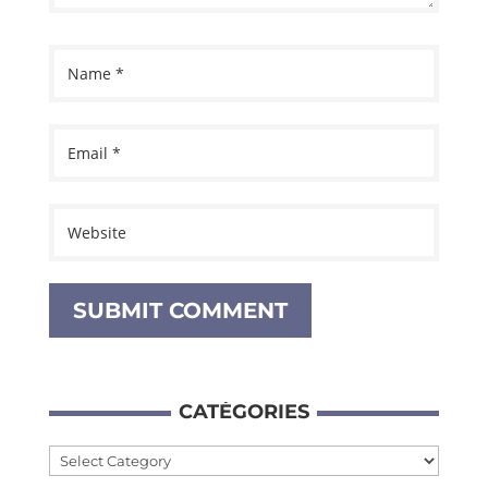
CATÉ­GO­RIES
Caté­