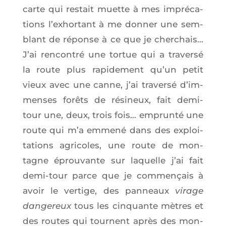
carte qui res­tait muette à mes impré­ca­
tions l’exhortant à me don­ner une sem­
blant de réponse à ce que je cher­chais…
J’ai ren­con­tré une tor­tue qui a tra­ver­sé
la route plus rapi­de­ment qu’un petit
vieux avec une canne, j’ai tra­ver­sé d’im­
menses forêts de rési­neux, fait demi-
tour une, deux, trois fois… emprun­té une
route qui m’a emme­né dans des exploi­
ta­tions agri­coles, une route de mon­
tagne éprou­vante sur laquelle j’ai fait
demi-tour parce que je com­men­çais à
avoir le ver­tige, des pan­neaux
virage
dan­ge­reux
tous les cin­quante mètres et
des routes qui tournent après des mon­