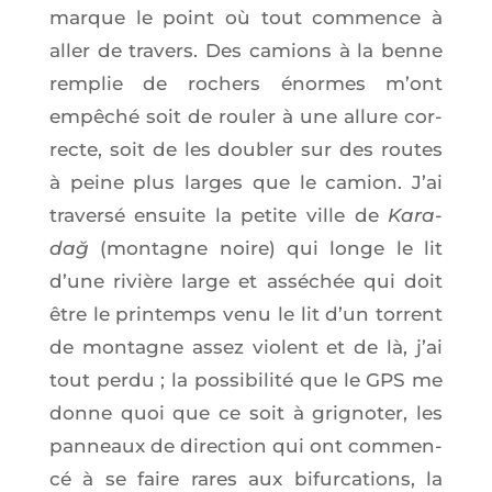
marque le point où tout com­mence à
aller de tra­vers. Des camions à la benne
rem­plie de rochers énormes m’ont
empê­ché soit de rou­ler à une allure cor­
recte, soit de les dou­bler sur des routes
à peine plus larges que le camion. J’ai
tra­ver­sé ensuite la petite ville de
Kara­
dağ
(mon­tagne noire) qui longe le lit
d’une rivière large et assé­chée qui doit
être le prin­temps venu le lit d’un tor­rent
de mon­tagne assez violent et de là, j’ai
tout per­du ; la pos­si­bi­li­té que le GPS me
donne quoi que ce soit à gri­gno­ter, les
pan­neaux de direc­tion qui ont com­men­
cé à se faire rares aux bifur­ca­tions, la