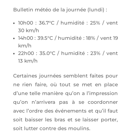
Bul­le­tin météo de la jour­née (lun­di) :
10h00 : 36.7°C / humi­di­té : 25% / vent
30 km/h
14h00 : 39.5°C / humi­di­té : 18% / vent 19
km/h
22h00 : 35.0°C / humi­di­té : 23% / vent
13 km/h
Cer­taines jour­nées semblent faites pour
ne rien faire, où tout se met en place
d’une telle manière qu’on a l’im­pres­sion
qu’on n’ar­ri­ve­ra pas à se coor­don­ner
avec l’ordre des évé­ne­ments et qu’il faut
soit bais­ser les bras et se lais­ser por­ter,
soit lut­ter contre des moulins.