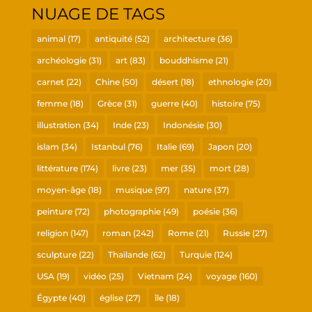
NUAGE DE TAGS
animal
(17)
antiquité
(52)
architecture
(36)
archéologie
(31)
art
(83)
bouddhisme
(21)
carnet
(22)
Chine
(50)
désert
(18)
ethnologie
(20)
femme
(18)
Grèce
(31)
guerre
(40)
histoire
(75)
illustration
(34)
Inde
(23)
Indonésie
(30)
islam
(34)
Istanbul
(76)
Italie
(69)
Japon
(20)
littérature
(174)
livre
(23)
mer
(35)
mort
(28)
moyen-âge
(18)
musique
(97)
nature
(37)
peinture
(72)
photographie
(49)
poésie
(36)
religion
(147)
roman
(242)
Rome
(21)
Russie
(27)
sculpture
(22)
Thaïlande
(62)
Turquie
(124)
USA
(19)
vidéo
(25)
Vietnam
(24)
voyage
(160)
Égypte
(40)
église
(27)
île
(18)