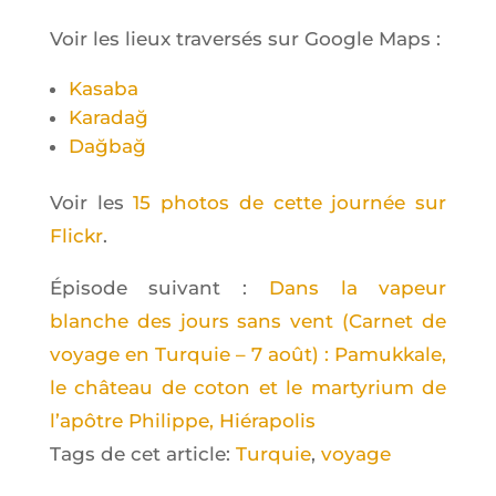
Voir les lieux tra­ver­sés sur Google Maps :
Kasa­ba
Kara­dağ
Dağ­bağ
Voir les
15 pho­tos de cette jour­née sur
Fli­ckr
.
Épi­sode sui­vant :
Dans la vapeur
blanche des jours sans vent (Car­net de
voyage en Tur­quie – 7 août) : Pamuk­kale,
le châ­teau de coton et le mar­ty­rium de
l’a­pôtre Phi­lippe, Hiérapolis
Tags de cet article:
Turquie
,
voyage