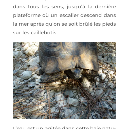
dans tous les sens, jus­qu’à la der­nière
pla­te­forme où un esca­lier des­cend dans
la mer après qu’on se soit brû­lé les pieds
sur les caillebotis.
L’eau est un agi­tée dans cette baie natu­