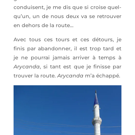
conduisent, je me dis que si croise quel­
qu’un, un de nous deux va se retrou­ver
en dehors de la route…
Avec tous ces tours et ces détours, je
finis par aban­don­ner, il est trop tard et
je ne pour­rai jamais arri­ver à temps à
Ary­can­da
, si tant est que je finisse par
trou­ver la route.
Ary­can­da
m’a échappé.