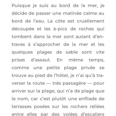
Puisque je suis au bord de la mer, je
décide de pas­ser une mati­née calme au
bord de l’eau. La côte est cruel­le­ment
décou­pée et les à‑pics de roches qui
tombent dans la mer sont autant d’en­
traves à s’ap­pro­cher de la mer et les
quelques plages de sable sont vite
prises d’as­saut. En même temps,
comme une petite plage pri­vée se
trouve au pied de l’hô­tel, je n’ai qu’à tra­
ver­ser la route — très pas­sa­gère — pour
arri­ver sur la plage, qui n’a de plage que
le nom, car c’est plu­tôt une enfi­lade de
ter­rasses posées sur les rochers reliées
entre elles par des volées d’es­ca­liers