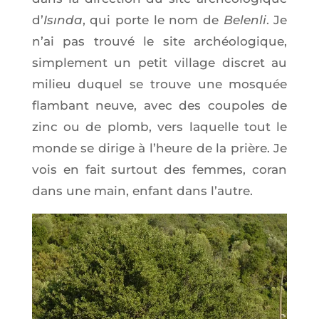
d’
Isın­da
, qui porte le nom de
Belen­li
. Je
n’ai pas trou­vé le site archéo­lo­gique,
sim­ple­ment un petit vil­lage dis­cret au
milieu duquel se trouve une mos­quée
flam­bant neuve, avec des cou­poles de
zinc ou de plomb, vers laquelle tout le
monde se dirige à l’heure de la prière. Je
vois en fait sur­tout des femmes, coran
dans une main, enfant dans l’autre.