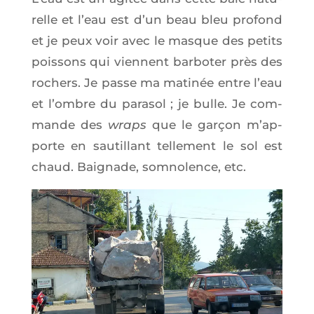
relle et l’eau est d’un beau bleu pro­fond
et je peux voir avec le masque des petits
pois­sons qui viennent bar­bo­ter près des
rochers. Je passe ma mati­née entre l’eau
et l’ombre du para­sol ; je bulle. Je com­
mande des
wraps
que le gar­çon m’ap­
porte en sau­tillant tel­le­ment le sol est
chaud. Bai­gnade, som­no­lence, etc.