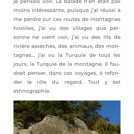
je pen­sais voir. La balade n’en était pas
moins inté­res­sante, puisque j’ai réus­si à
me perdre sur ces routes de mon­tagnes
hos­tiles, j’ai vu des vil­lages que per­
sonne ne vient voir, j’ai vu des lits de
rivière assé­chés, des ani­maux, des mon­
tagnes… j’ai vu la Tur­quie de tous les
jours, la Tur­quie de la mon­tagne. Il fau­
drait pen­ser, dans ces voyages, à refon­
der le rôle du regard. Tout y est
ethnographie.