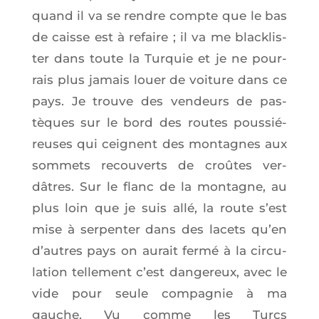
quand il va se rendre compte que le bas
de caisse est à refaire ; il va me bla­ck­lis­
ter dans toute la Tur­quie et je ne pour­
rais plus jamais louer de voi­ture dans ce
pays. Je trouve des ven­deurs de pas­
tèques sur le bord des routes pous­sié­
reuses qui ceignent des mon­tagnes aux
som­mets recou­verts de croûtes ver­
dâtres. Sur le flanc de la mon­tagne, au
plus loin que je suis allé, la route s’est
mise à ser­pen­ter dans des lacets qu’en
d’autres pays on aurait fer­mé à la cir­cu­
la­tion tel­le­ment c’est dan­ge­reux, avec le
vide pour seule com­pa­gnie à ma
gauche. Vu comme les Turcs