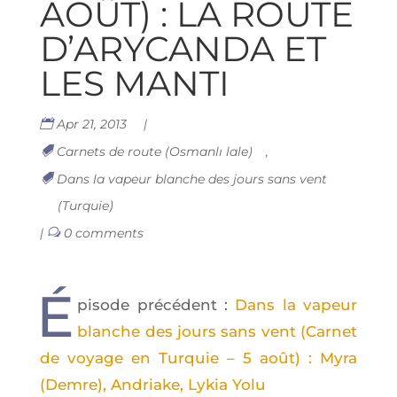
AOÛT) : LA ROUTE
D’ARYCANDA ET
LES MANTI
Apr 21, 2013
|
Carnets de route (Osmanlı lale)
,
Dans la vapeur blanche des jours sans vent
(Turquie)
|
0 comments
É
pi­sode pré­cé­dent :
Dans la vapeur
blanche des jours sans vent (Car­net
de voyage en Tur­quie – 5 août) : Myra
(Demre), Andriake, Lykia Yolu