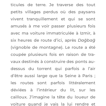
ti­cules de terre. Je tra­verse des tout
petits vil­lages per­dus où des pay­sans
vivent tran­quille­ment et qui se sont
amu­sés à me voir pas­ser plu­sieurs fois
avec ma voi­ture imma­tri­cu­lée à Izmir, à
six heures de route d’i­ci, après
Dağ­bağ
(vignoble de mon­tagne). Le route a été
cou­pée plu­sieurs fois en rai­son de tra­
vaux des­ti­nés à construire des ponts au-
des­sus du tor­rent qui par­fois a l’air
d’être aus­si large que la Seine à Paris ;
les routes sont par­fois lit­té­ra­le­ment
déviées à l’in­té­rieur du lit, sur les
cailloux. J’i­ma­gine la tête du loueur de
voi­ture quand je vais la lui rendre et