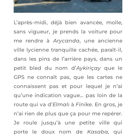
L’a­près-midi, déjà bien avan­cée, molle,
sans vigueur, je prends la voi­ture pour
me rendre à
Ary­can­da
, une ancienne
ville lycienne tran­quille cachée, paraît-il,
dans les pins de l’ar­rière pays, dans un
petit bled du nom d’
Ayki­ri­çay
que le
GPS ne connaît pas, que les cartes ne
connaissent pas et pour lequel je n’ai
qu’une indi­ca­tion vague… pas loin de la
route qui va d’
Elmalı
à
Finike
. En gros, je
n’ai rien de plus que ça pour me repé­rer.
Je roule jus­qu’à une petite ville qui
porte le doux nom de
Kasa­ba,
qui