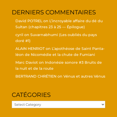
DER­NIERS COMMENTAIRES
David POTREL
on
L’in­croyable affaire du dé du
Sul­tan (cha­pitres 23 à 25 — Épilogue)
cyril
on
Suvar­nabhu­mi (Les oubliés du pays
doré #1)
ALAIN HENRIOT
on
L’a­po­théose de Saint Pan­ta­
léon de Nico­mé­die et la chute de Fumiani
Marc Daviot
on
Indo­né­sie sonore #3 Bruits de
la nuit et de la route
BERTRAND CHRÉTIEN
on
Vénus et autres Vénus
CATÉ­GO­RIES
Caté­
go­
ries