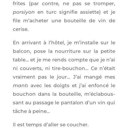
frites (par contre, ne pas se trom­per,
por­siyon
en turc signi­fie assiette) et je
file m’a­che­ter une bou­teille de vin de
cerise.
En arri­vant à l’hô­tel, je m’ins­talle sur le
bal­con, pose la nour­ri­ture sur la petite
table… et je me rends compte que je n’ai
ni cou­verts, ni tire-bou­chon… Ce n’é­tait
vrai­ment pas le jour… J’ai man­gé mes
mantı
avec les doigts et j’ai enfon­cé le
bou­chon dans la bou­teille, m’é­cla­bous­
sant au pas­sage le pan­ta­lon d’un vin qui
tâche à peine…
Il est temps d’al­ler se coucher.