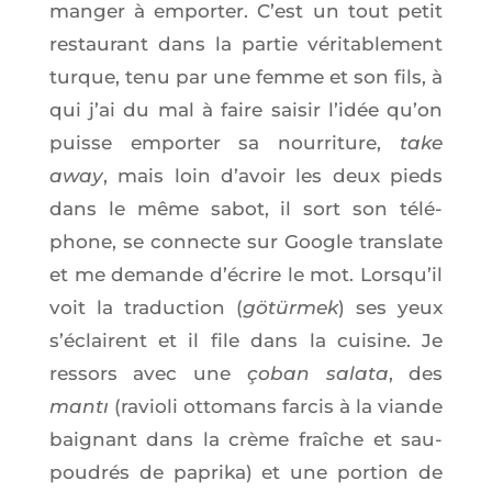
man­ger à empor­ter. C’est un tout petit
res­tau­rant dans la par­tie véri­ta­ble­ment
turque, tenu par une femme et son fils, à
qui j’ai du mal à faire sai­sir l’i­dée qu’on
puisse empor­ter sa nour­ri­ture,
take
away
, mais loin d’a­voir les deux pieds
dans le même sabot, il sort son télé­
phone, se connecte sur Google trans­late
et me demande d’é­crire le mot. Lors­qu’il
voit la tra­duc­tion (
götür­mek
) ses yeux
s’é­clairent et il file dans la cui­sine. Je
res­sors avec une
çoban sala­ta
, des
mantı
(ravio­li otto­mans far­cis à la viande
bai­gnant dans la crème fraîche et sau­
pou­drés de papri­ka) et une por­tion de