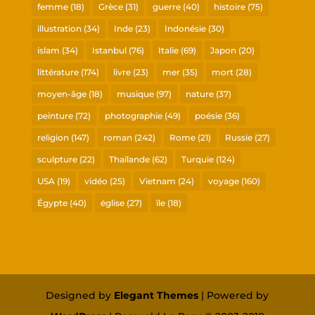
femme
(18)
Grèce
(31)
guerre
(40)
histoire
(75)
illustration
(34)
Inde
(23)
Indonésie
(30)
islam
(34)
Istanbul
(76)
Italie
(69)
Japon
(20)
littérature
(174)
livre
(23)
mer
(35)
mort
(28)
moyen-âge
(18)
musique
(97)
nature
(37)
peinture
(72)
photographie
(49)
poésie
(36)
religion
(147)
roman
(242)
Rome
(21)
Russie
(27)
sculpture
(22)
Thaïlande
(62)
Turquie
(124)
USA
(19)
vidéo
(25)
Vietnam
(24)
voyage
(160)
Égypte
(40)
église
(27)
île
(18)
Designed by
Elegant Themes
| Powered by