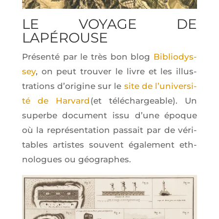
LE VOYAGE DE
LAPÉROUSE
Pré­sen­té par le très bon blog
Biblio­dys­
sey
, on peut trou­ver le livre et les illus­
tra­tions d’o­ri­gine sur le
site de l’u­ni­ver­si­
té de Har­vard
(et télé­char­geable). Un
superbe docu­ment issu d’une époque
où la repré­sen­ta­tion pas­sait par de véri­
tables artistes sou­vent éga­le­ment eth­
no­logues ou géographes.