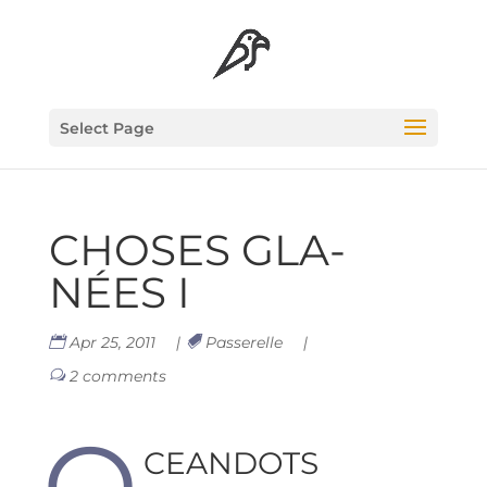
Select Page
CHOSES GLA­
NÉES I
Apr 25, 2011
|
Passerelle
|
2 comments
O
CEAN­DOTS