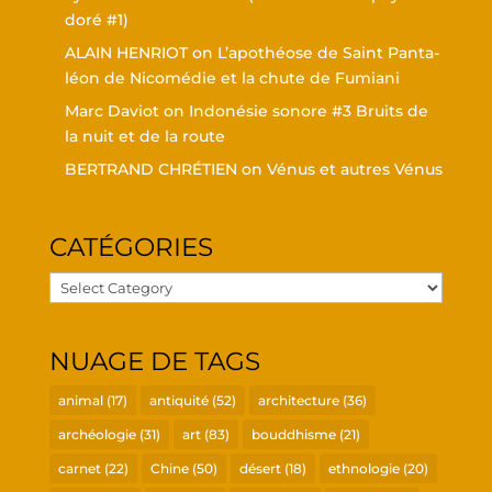
doré #1)
ALAIN HENRIOT
on
L’a­po­théose de Saint Pan­ta­
léon de Nico­mé­die et la chute de Fumiani
Marc Daviot
on
Indo­né­sie sonore #3 Bruits de
la nuit et de la route
BERTRAND CHRÉTIEN
on
Vénus et autres Vénus
CATÉ­GO­RIES
Caté­
go­
ries
NUAGE DE TAGS
animal
(17)
antiquité
(52)
architecture
(36)
archéologie
(31)
art
(83)
bouddhisme
(21)
carnet
(22)
Chine
(50)
désert
(18)
ethnologie
(20)