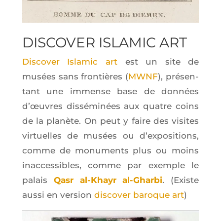
DIS­CO­VER ISLA­MIC ART
Dis­co­ver Isla­mic art
est un site de
musées sans fron­tières (
MWNF
), pré­sen­
tant une immense base de don­nées
d’œuvres dis­sé­mi­nées aux quatre coins
de la pla­nète. On peut y faire des visites
vir­tuelles de musées ou d’ex­po­si­tions,
comme de monu­ments plus ou moins
inac­ces­sibles, comme par exemple le
palais
Qasr al-Khayr al-Ghar­bi
. (Existe
aus­si en ver­sion
dis­co­ver baroque art
)