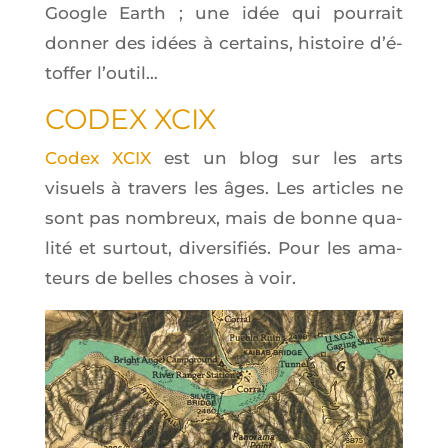
Google Earth ; une idée qui pour­rait
don­ner des idées à cer­tains, his­toire d’é­
tof­fer l’outil…
CODEX XCIX
Codex XCIX
est un blog sur les arts
visuels à tra­vers les âges. Les articles ne
sont pas nom­breux, mais de bonne qua­
li­té et sur­tout, diver­si­fiés. Pour les ama­
teurs de belles choses à voir.