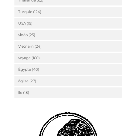
Thaïlande
(62)
Turquie
(124)
USA
(19)
vidéo
(25)
Vietnam
(24)
voyage
(160)
Égypte
(40)
église
(27)
île
(18)