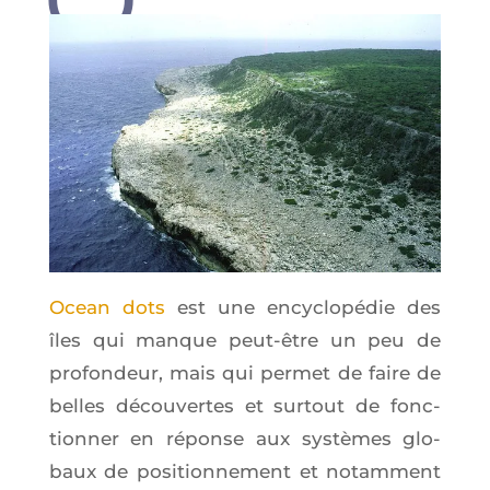
Ocean dots
est une ency­clo­pé­die des
îles qui manque peut-être un peu de
pro­fon­deur, mais qui per­met de faire de
belles décou­vertes et sur­tout de fonc­
tion­ner en réponse aux sys­tèmes glo­
baux de posi­tion­ne­ment et notam­ment