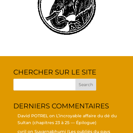
CHER­CHER SUR LE SITE
DER­NIERS COMMENTAIRES
David POTREL
on
L’in­croyable affaire du dé du
Sul­tan (cha­pitres 23 à 25 — Épilogue)
cyril
on
Suvar­nabhu­mi (Les oubliés du pays