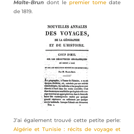
Malte-Brun
dont le
pre­mier tome
date
de 1819.
J’ai éga­le­ment trou­vé cette petite perle:
Algé­rie et Tuni­sie : récits de voyage et