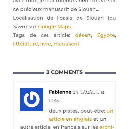
avec tout, je n’ai tou­jours rien trou­vé sur
ce pré­cieux manus­crit de Siouah…
Loca­li­sa­tion de l’oa­sis de Siouah (ou
Siwa
) sur
Google Maps
.
Tags de cet article:
désert
,
Égypte
,
littérature
,
livre
,
manuscrit
3 COMMENTS
Fabienne
on 10/03/2010 at
14:45
deux pistes, peut-être:
un
article en anglais
et un
autre article, en fran­çais sur les
archi­