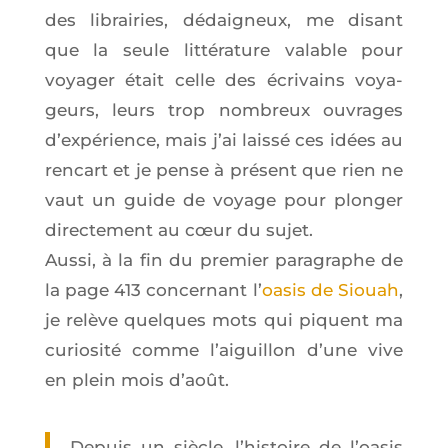
des librai­ries, dédai­gneux, me disant
que la seule lit­té­ra­ture valable pour
voya­ger était celle des écri­vains voya­
geurs, leurs trop nom­breux ouvrages
d’ex­pé­rience, mais j’ai lais­sé ces idées au
ren­cart et je pense à pré­sent que rien ne
vaut un guide de voyage pour plon­ger
direc­te­ment au cœur du sujet.
Aus­si, à la fin du pre­mier para­graphe de
la page 413 concer­nant l’
oasis de Siouah
,
je relève quelques mots qui piquent ma
curio­si­té comme l’ai­guillon d’une vive
en plein mois d’août.
Depuis un siècle, l’his­toire de l’oa­sis