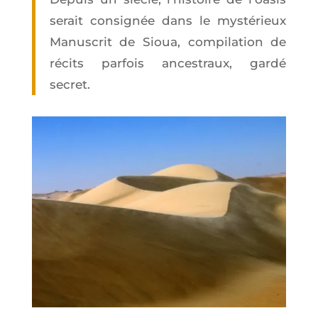
serait consi­gnée dans le mys­té­rieux
Manus­crit de Sioua, com­pi­la­tion de
récits par­fois ances­traux, gar­dé
secret.