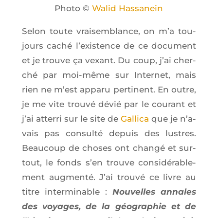
Pho­to ©
Walid Has­sa­nein
Selon toute vrai­sem­blance, on m’a tou­
jours caché l’exis­tence de ce docu­ment
et je trouve ça vexant. Du coup, j’ai cher­
ché par moi-même sur Inter­net, mais
rien ne m’est appa­ru per­ti­nent. En outre,
je me vite trou­vé dévié par le cou­rant et
j’ai atter­ri sur le site de
Gal­li­ca
que je n’a­
vais pas consul­té depuis des lustres.
Beau­coup de choses ont chan­gé et sur­
tout, le fonds s’en trouve consi­dé­ra­ble­
ment aug­men­té. J’ai trou­vé ce livre au
titre inter­mi­nable :
Nou­velles annales
des voyages, de la géo­gra­phie et de