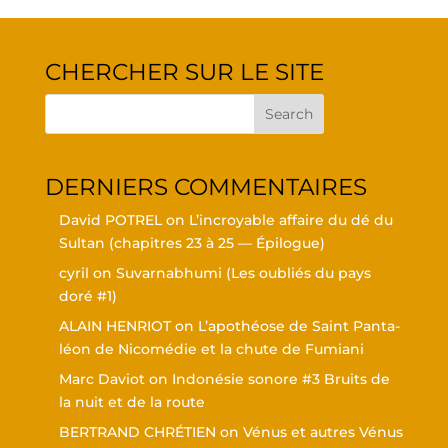
CHER­CHER SUR LE SITE
DER­NIERS COMMENTAIRES
David POTREL
on
L’in­croyable affaire du dé du
Sul­tan (cha­pitres 23 à 25 — Épilogue)
cyril
on
Suvar­nabhu­mi (Les oubliés du pays
doré #1)
ALAIN HENRIOT
on
L’a­po­théose de Saint Pan­ta­
léon de Nico­mé­die et la chute de Fumiani
Marc Daviot
on
Indo­né­sie sonore #3 Bruits de
la nuit et de la route
BERTRAND CHRÉTIEN
on
Vénus et autres Vénus