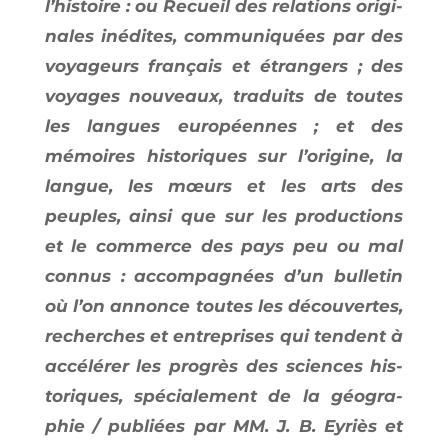
l’his­toire : ou Recueil des rela­tions ori­gi­
nales inédites, com­mu­ni­quées par des
voya­geurs fran­çais et étran­gers ; des
voyages nou­veaux, tra­duits de toutes
les langues euro­péennes ; et des
mémoires his­to­riques sur l’o­ri­gine, la
langue, les mœurs et les arts des
peuples, ain­si que sur les pro­duc­tions
et le com­merce des pays peu ou mal
connus : accom­pa­gnées d’un bul­le­tin
où l’on annonce toutes les décou­vertes,
recherches et entre­prises qui tendent à
accé­lé­rer les pro­grès des sciences his­
to­riques, spé­cia­le­ment de la géo­gra­
phie / publiées par MM. J. B. Eyriès et