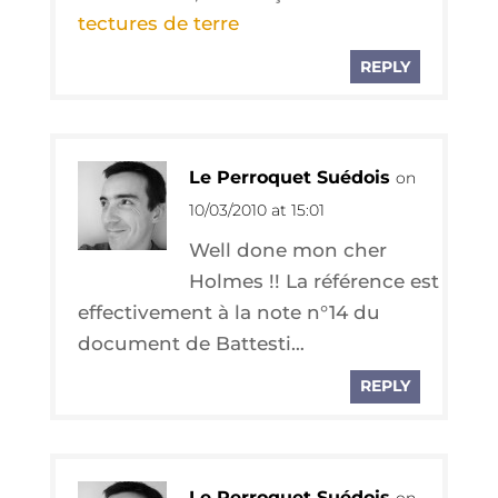
tec­tures de terre
REPLY
Le Perroquet Suédois
on
10/03/2010 at 15:01
Well done mon cher
Holmes !! La réfé­rence est
effec­ti­ve­ment à la note n°14 du
docu­ment de Battesti…
REPLY
Le Perroquet Suédois
on