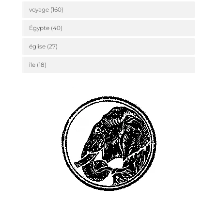
voyage
(160)
Égypte
(40)
église
(27)
île
(18)