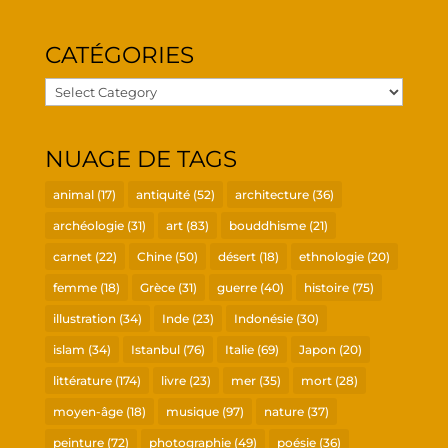
CATÉ­GO­RIES
Caté­
go­
ries
NUAGE DE TAGS
animal
(17)
antiquité
(52)
architecture
(36)
archéologie
(31)
art
(83)
bouddhisme
(21)
carnet
(22)
Chine
(50)
désert
(18)
ethnologie
(20)
femme
(18)
Grèce
(31)
guerre
(40)
histoire
(75)
illustration
(34)
Inde
(23)
Indonésie
(30)
islam
(34)
Istanbul
(76)
Italie
(69)
Japon
(20)
littérature
(174)
livre
(23)
mer
(35)
mort
(28)
moyen-âge
(18)
musique
(97)
nature
(37)
peinture
(72)
photographie
(49)
poésie
(36)