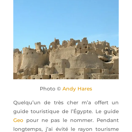
Pho­to ©
Andy Hares
Quel­qu’un de très cher m’a offert un
guide tou­ris­tique de l’É­gypte. Le guide
Geo
pour ne pas le nom­mer. Pen­dant
long­temps, j’ai évi­té le rayon tou­risme