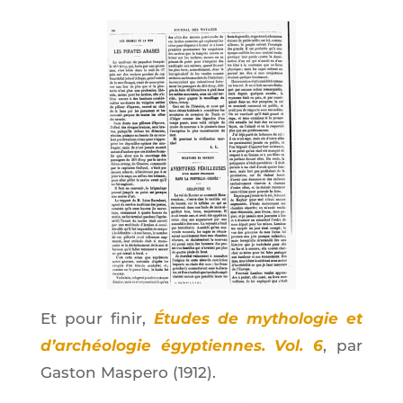
Et pour finir,
Études de mytho­lo­gie et
d’ar­chéo­lo­gie égyp­tiennes. Vol. 6
, par
Gas­ton Mas­pe­ro (1912).