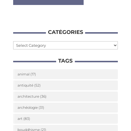
CATÉ­GO­RIES
Caté­
go­
TAGS
ries
animal
(17)
antiquité
(52)
architecture
(36)
archéologie
(31)
art
(83)
bouddhisme
(21)