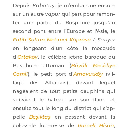
Depuis
Kaba­taş
, je m’embarque encore
sur un autre
vapur
qui part pour remon­
ter une par­tie du Bos­phore jus­qu’au
second pont entre l’Eu­rope et l’A­sie, le
Fatih Sul­tan Meh­met Köprüsü
à
Sarıyer
en lon­geant d’un côté la mos­quée
d’
Ortaköy
, la célèbre icône baroque du
Bos­phore otto­man (
Büyük Meci­diye
Camii
), le petit port d’
Arna­vutköy
(vil­
lage des Alba­nais), devant lequel
nageaient de tout petits dau­phins qui
sui­vaient le bateau sur son flanc, et
ensuite tout le long du dis­trict qui s’ap­
pelle
Beşik­taş
en pas­sant devant la
colos­sale for­te­resse de
Rume­li Hisarı
,