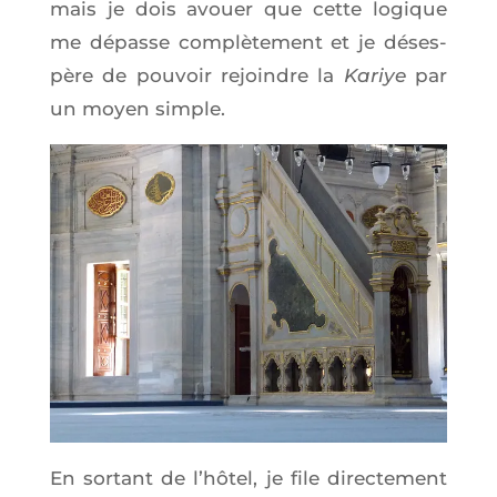
mais je dois avouer que cette logique
me dépasse com­plè­te­ment et je déses­
père de pou­voir rejoindre la
Kariye
par
un moyen simple.
En sor­tant de l’hô­tel, je file direc­te­ment