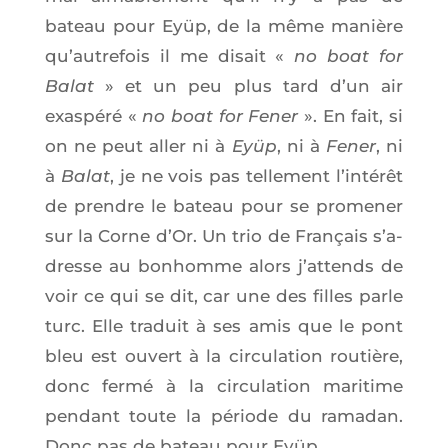
bateau pour Eyüp, de la même manière
qu’au­tre­fois il me disait «
no boat for
Balat
» et un peu plus tard d’un air
exas­pé­ré «
no boat for Fener
». En fait, si
on ne peut aller ni à
Eyüp
, ni à
Fener
, ni
à
Balat
, je ne vois pas tel­le­ment l’in­té­rêt
de prendre le bateau pour se pro­me­ner
sur la Corne d’Or. Un trio de Fran­çais s’a­
dresse au bon­homme alors j’at­tends de
voir ce qui se dit, car une des filles parle
turc. Elle tra­duit à ses amis que le pont
bleu est ouvert à la cir­cu­la­tion rou­tière,
donc fer­mé à la cir­cu­la­tion mari­time
pen­dant toute la période du rama­dan.
Donc pas de bateau pour Eyüp.