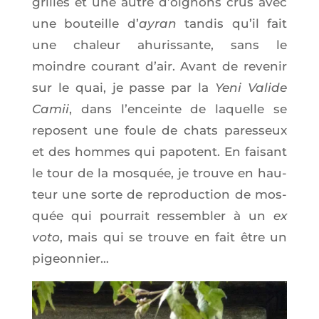
grillés et une autre d’oi­gnons crus avec
une bou­teille d’
ayran
tan­dis qu’il fait
une cha­leur ahu­ris­sante, sans le
moindre cou­rant d’air. Avant de reve­nir
sur le quai, je passe par la
Yeni Valide
Camii
, dans l’en­ceinte de laquelle se
reposent une foule de chats pares­seux
et des hommes qui papotent. En fai­sant
le tour de la mos­quée, je trouve en hau­
teur une sorte de repro­duc­tion de mos­
quée qui pour­rait res­sem­bler à un
ex
voto
, mais qui se trouve en fait être un
pigeonnier…