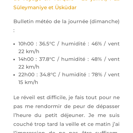
Süley­ma­niye et Üsküdar
Bul­le­tin météo de la jour­née (dimanche)
:
10h00 : 36.5°C / humi­di­té : 46% / vent
22 km/h
14h00 : 37.8°C / humi­di­té : 48% / vent
22 km/h
22h00 : 34.8°C / humi­di­té : 78% / vent
15 km/h
Le réveil est dif­fi­cile, je fais tout pour ne
pas me ren­dor­mir de peur de dépas­ser
l’heure du petit déjeu­ner. Je me suis
cou­ché trop tard la veille et ce matin j’ai