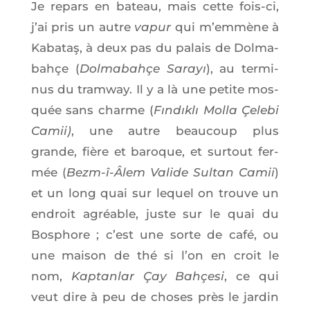
Je repars en bateau, mais cette fois-ci,
j’ai pris un autre
vapur
qui m’emmène à
Kaba­taş, à deux pas du palais de Dol­ma­
bah­çe (
Dol­ma­bah­çe Sarayı
), au ter­mi­
nus du tram­way. Il y a là une petite mos­
quée sans charme (
Fındıklı Mol­la Çele­bi
Camii)
, une autre beau­coup plus
grande, fière et baroque, et sur­tout fer­
mée (
Bezm-î-Âlem Valide Sul­tan Camii
)
et un long quai sur lequel on trouve un
endroit agréable, juste sur le quai du
Bos­phore ; c’est une sorte de café, ou
une mai­son de thé si l’on en croit le
nom,
Kap­tan­lar Çay Bah­çe­si
, ce qui
veut dire à peu de choses près le jar­din