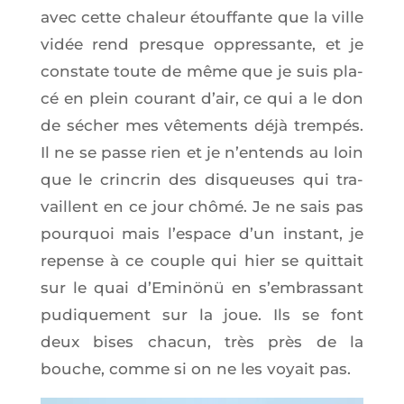
avec cette cha­leur étouf­fante que la ville
vidée rend presque oppres­sante, et je
constate toute de même que je suis pla­
cé en plein cou­rant d’air, ce qui a le don
de sécher mes vête­ments déjà trem­pés.
Il ne se passe rien et je n’en­tends au loin
que le crin­crin des dis­queuses qui tra­
vaillent en ce jour chô­mé. Je ne sais pas
pour­quoi mais l’es­pace d’un ins­tant, je
repense à ce couple qui hier se quit­tait
sur le quai d’E­minönü en s’embrassant
pudi­que­ment sur la joue. Ils se font
deux bises cha­cun, très près de la
bouche, comme si on ne les voyait pas.