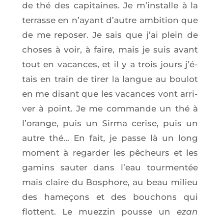
de thé des capi­taines. Je m’ins­talle à la
ter­rasse en n’ayant d’autre ambi­tion que
de me repo­ser. Je sais que j’ai plein de
choses à voir, à faire, mais je suis avant
tout en vacances, et il y a trois jours j’é­
tais en train de tirer la langue au bou­lot
en me disant que les vacances vont arri­
ver à point. Je me com­mande un thé à
l’o­range, puis un Sir­ma cerise, puis un
autre thé… En fait, je passe là un long
moment à regar­der les pêcheurs et les
gamins sau­ter dans l’eau tour­men­tée
mais claire du Bos­phore, au beau milieu
des hame­çons et des bou­chons qui
flottent. Le muez­zin pousse un
ezan