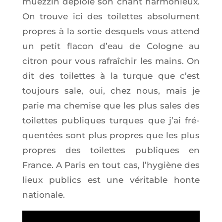
muez­zin déploie son chant har­mo­nieux.
On trouve ici des toi­lettes abso­lu­ment
propres à la sor­tie des­quels vous attend
un petit fla­con d’eau de Cologne au
citron pour vous rafraî­chir les mains. On
dit des toi­lettes à la turque que c’est
tou­jours sale, oui, chez nous, mais je
parie ma che­mise que les plus sales des
toi­lettes publiques turques que j’ai fré­
quen­tées sont plus propres que les plus
propres des toi­lettes publiques en
France. A Paris en tout cas, l’hy­giène des
lieux publics est une véri­table honte
nationale.