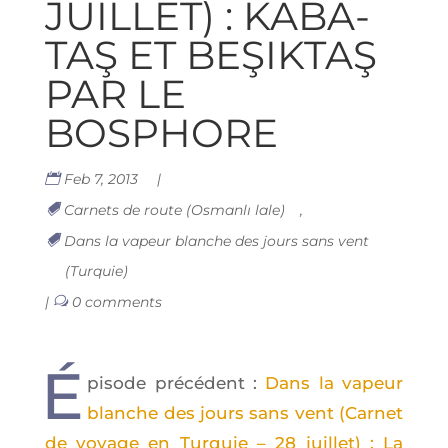
JUILLET) : KABA­
TAŞ ET BEŞIK­TAŞ
PAR LE
BOSPHORE
Feb 7, 2013
|
Carnets de route (Osmanlı lale)
,
Dans la vapeur blanche des jours sans vent
(Turquie)
|
0 comments
É
pi­sode pré­cé­dent :
Dans la vapeur
blanche des jours sans vent (Car­net
de voyage en Tur­quie – 28 juillet) : La