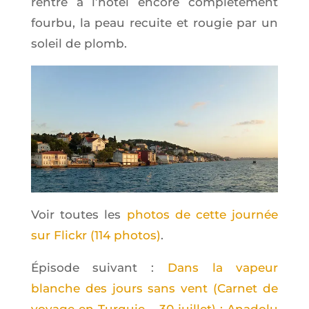
rentre à l’hô­tel encore com­plè­te­ment
four­bu, la peau recuite et rou­gie par un
soleil de plomb.
Voir toutes les
pho­tos de cette jour­née
sur Fli­ckr (114 pho­tos)
.
Épi­sode sui­vant :
Dans la vapeur
blanche des jours sans vent (Car­net de
voyage en Tur­quie – 30 juillet) : Ana­do­lu