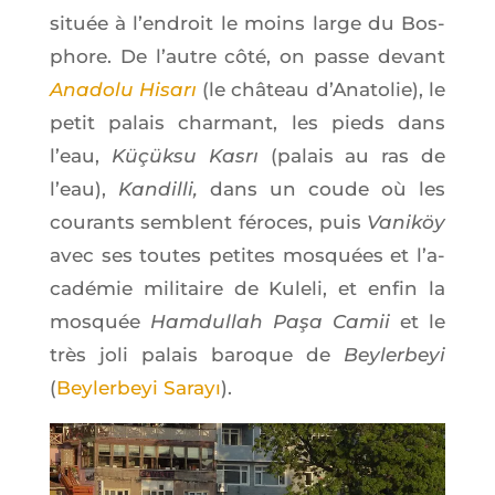
située à l’en­droit le moins large du Bos­
phore. De l’autre côté, on passe devant
Ana­do­lu Hisarı
(le châ­teau d’A­na­to­lie), le
petit palais char­mant, les pieds dans
l’eau,
Küçük­su Kasrı
(palais au ras de
l’eau),
Kan­dilli,
dans un coude où les
cou­rants semblent féroces, puis
Vaniköy
avec ses toutes petites mos­quées et l’a­
ca­dé­mie mili­taire de Kule­li, et enfin la
mos­quée
Ham­dul­lah Paşa Camii
et le
très joli palais baroque de
Bey­ler­beyi
(
Bey­ler­beyi Sarayı
).