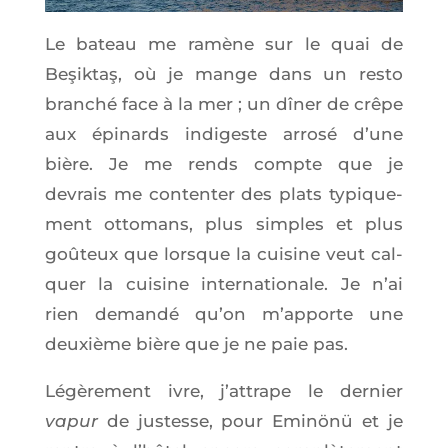
Le bateau me ramène sur le quai de
Beşik­taş, où je mange dans un res­to
bran­ché face à la mer ; un dîner de crêpe
aux épi­nards indi­geste arro­sé d’une
bière. Je me rends compte que je
devrais me conten­ter des plats typi­que­
ment otto­mans, plus simples et plus
goû­teux que lorsque la cui­sine veut cal­
quer la cui­sine inter­na­tio­nale. Je n’ai
rien deman­dé qu’on m’ap­porte une
deuxième bière que je ne paie pas.
Légè­re­ment ivre, j’at­trape le der­nier
vapur
de jus­tesse, pour Eminönü et je