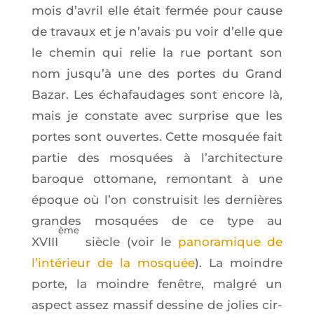
mois d’a­vril elle était fer­mée pour cause
de tra­vaux et je n’a­vais pu voir d’elle que
le che­min qui relie la rue por­tant son
nom jus­qu’à une des portes du Grand
Bazar. Les écha­fau­dages sont encore là,
mais je constate avec sur­prise que les
portes sont ouvertes. Cette mos­quée fait
par­tie des mos­quées à l’ar­chi­tec­ture
baroque otto­mane, remon­tant à une
époque où l’on construi­sit les der­nières
grandes mos­quées de ce type au
ème
XVIII
siècle (voir le
pano­ra­mique de
l’in­té­rieur de la mos­quée
). La moindre
porte, la moindre fenêtre, mal­gré un
aspect assez mas­sif des­sine de jolies cir­