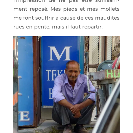
l’im­pres­sion de ne pas être suf­fi­sam­
ment repo­sé. Mes pieds et mes mol­lets
me font souf­frir à cause de ces mau­dites
rues en pente, mais il faut repartir.