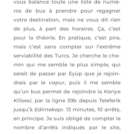
vous balance toute une liste de numé­
ros de bus à prendre pour rega­gner
votre des­ti­na­tion, mais ne vous dit rien
de plus, à part des horaires. Ça, c’est
pour la théo­rie. En pra­tique, c’est pire,
mais c’est sans comp­ter sur l’ex­trême
ser­via­bi­li­té des Turcs. Je cherche le che­
min qui me semble le plus simple, qui
serait de pas­ser par Eyüp que je rejoin­
drais par le
vapur
, puis il me semble
qu’un bus per­met de rejoindre la
Kariye
Kili­se­si
, par la ligne 39b depuis Tele­fe­rik
jus­qu’à
Edir­ne­kapı
.
13 minutes, 10 arrêts,
en prin­cipe. Je suis obli­gé de comp­ter le
nombre d’ar­rêts indi­qués par le site,