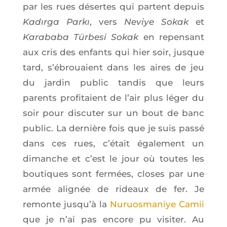
par les rues désertes qui partent depuis
Kadır­ga Parkı
, vers
Neviye Sokak
et
Kara­ba­ba Tür­be­si Sokak
en repen­sant
aux cris des enfants qui hier soir, jusque
tard, s’é­brouaient dans les aires de jeu
du jar­din public tan­dis que leurs
parents pro­fi­taient de l’air plus léger du
soir pour dis­cu­ter sur un bout de banc
public. La der­nière fois que je suis pas­sé
dans ces rues, c’é­tait éga­le­ment un
dimanche et c’est le jour où toutes les
bou­tiques sont fer­mées, closes par une
armée ali­gnée de rideaux de fer. Je
remonte jus­qu’à la
Nuruos­ma­niye Camii
que je n’ai pas encore pu visi­ter. Au