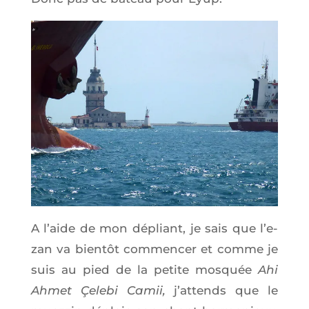
A l’aide de mon dépliant, je sais que l’e­
zan va bien­tôt com­men­cer et comme je
suis au pied de la petite mos­quée
Ahi
Ahmet Çele­bi Camii,
j’at­tends que le