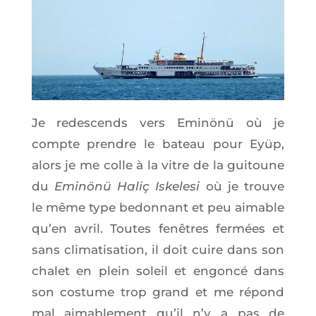
Je redes­cends vers Eminönü où je
compte prendre le bateau pour Eyüp,
alors je me colle à la vitre de la gui­toune
du
Eminönü Haliç Iske­le­si
où je trouve
le même type bedon­nant et peu aimable
qu’en avril. Toutes fenêtres fer­mées et
sans cli­ma­ti­sa­tion, il doit cuire dans son
cha­let en plein soleil et engon­cé dans
son cos­tume trop grand et me répond
mal aima­ble­ment qu’il n’y a pas de