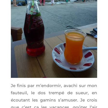
Je finis par m’en­dor­mir, ava­chi sur mon
fau­teuil, le dos trem­pé de sueur, en
écou­tant les gamins s’a­mu­ser. Je crois
que c’est ça les vacances, goû­ter l’air