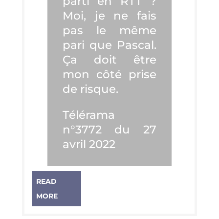
par­ti en RTT ?
Moi, je ne fais
pas le même
pari que Pas­cal.
Ça doit être
mon côté prise
de risque.
Télé­ra­ma
n°3772 du 27
avril 2022
READ
MORE