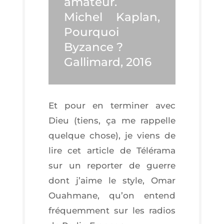
amateur.
Michel Kaplan,
Pour­quoi
Byzance ?
Gal­li­mard, 2016
Et pour en ter­mi­ner avec
Dieu (tiens, ça me rap­pelle
quelque chose), je viens de
lire cet article de Télé­ra­ma
sur un repor­ter de guerre
dont j’aime le style, Omar
Ouah­mane, qu’on entend
fré­quem­ment sur les radios