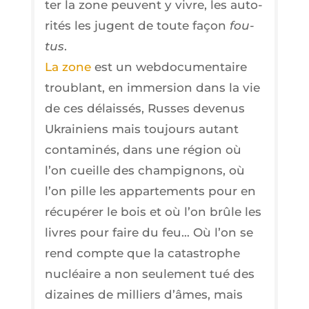
ter la zone peuvent y vivre, les auto­
ri­tés les jugent de toute façon
fou­
tus
.
La zone
est un web­do­cu­men­taire
trou­blant, en immer­sion dans la vie
de ces délais­sés, Russes deve­nus
Ukrai­niens mais tou­jours autant
conta­mi­nés, dans une région où
l’on cueille des cham­pi­gnons, où
l’on pille les appar­te­ments pour en
récu­pé­rer le bois et où l’on brûle les
livres pour faire du feu… Où l’on se
rend compte que la catas­trophe
nucléaire a non seule­ment tué des
dizaines de mil­liers d’âmes, mais