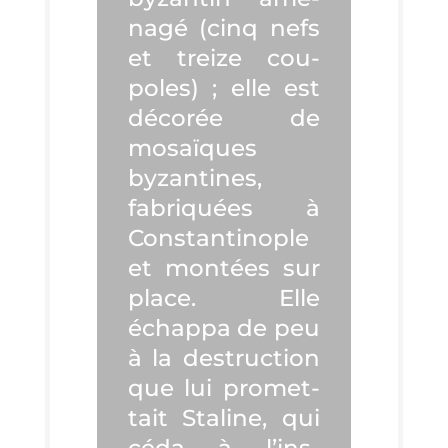
na­gé (cinq nefs
et treize cou­
poles) ; elle est
déco­rée de
mosaïques
byzan­tines,
fabri­quées à
Constan­ti­nople
et mon­tées sur
place. Elle
échap­pa de peu
à la des­truc­tion
que lui pro­met­
tait Sta­line, qui
céda à l’ins­