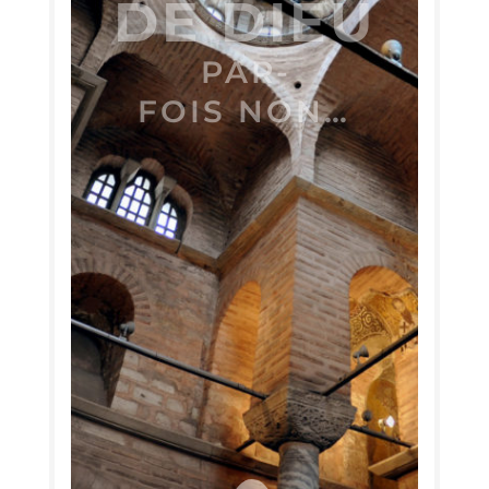
DE DIEU
PAR­
FOIS NON…