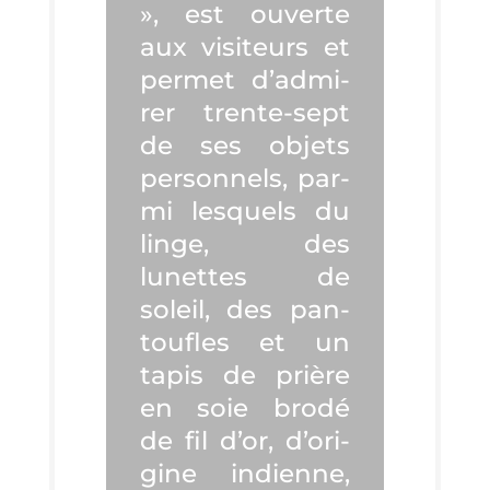
», est ouverte
aux visi­teurs et
per­met d’ad­mi­
rer trente-sept
de ses objets
per­son­nels, par­
mi les­quels du
linge, des
lunettes de
soleil, des pan­
toufles et un
tapis de prière
en soie bro­dé
de fil d’or, d’o­ri­
gine indienne,