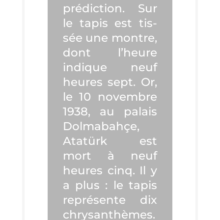
pré­dic­tion. Sur
le tapis est tis­
sée une montre,
dont l’heure
indique neuf
heures sept. Or,
le 10 novembre
1938, au palais
Dol­ma­bah­çe,
Atatürk est
mort à neuf
heures cinq. Il y
a plus : le tapis
repré­sente dix
chry­san­thèmes.