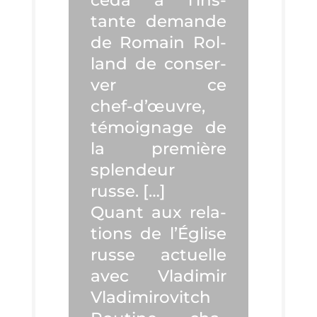
tante demande
de Romain Rol­
land de conser­
ver ce
chef‑d’œuvre,
témoi­gnage de
la pre­mière
splen­deur
russe. […]
Quant aux rela­
tions de l’Église
russe actuelle
avec Vla­di­mir
Vla­di­mi­ro­vitch