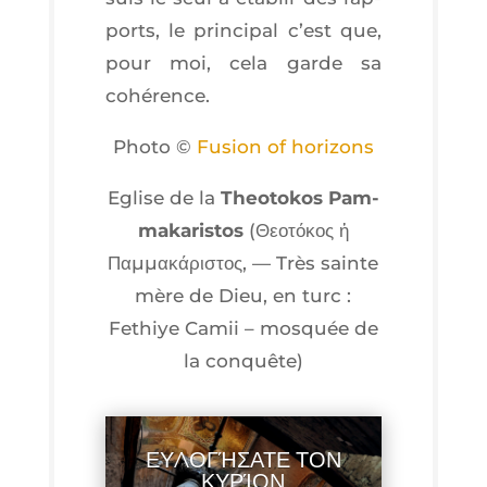
ports, le prin­ci­pal c’est que,
pour moi, cela garde sa
cohérence.
Pho­to ©
Fusion of horizons
Eglise de la
Theo­to­kos Pam­
ma­ka­ris­tos
(Θεοτόκος ἡ
Παμμακάριστος, — Très sainte
mère de Dieu, en turc :
Fethiye Camii – mos­quée de
la conquête)
ΕΥΛΟΓΉΣΑΤΕ ΤΟΝ
ΚΥΡΊΟΝ