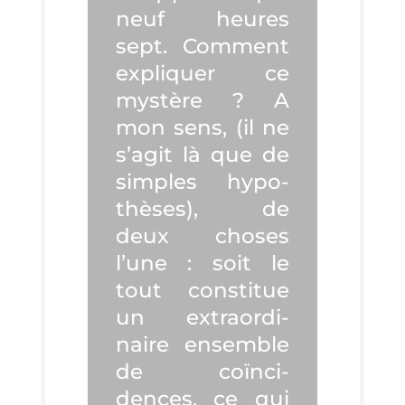
neuf heures
sept. Com­ment
expli­quer ce
mys­tère ? A
mon sens, (il ne
s’a­git là que de
simples hypo­
thèses), de
deux choses
l’une : soit le
tout consti­tue
un extra­or­di­
naire ensemble
de coïn­ci­
dences, ce qui