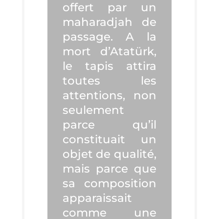
offert par un
maha­rad­jah de
pas­sage. A la
mort d’A­tatürk,
le tapis atti­ra
toutes les
atten­tions, non
seule­ment
parce qu’il
consti­tuait un
objet de qua­li­té,
mais parce que
sa com­po­si­tion
appa­rais­sait
comme une