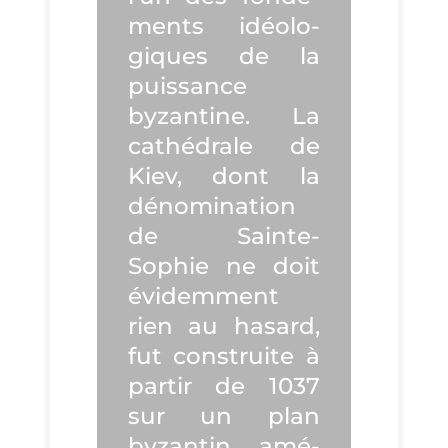
ments idéo­lo­
giques de la
puis­sance
byzan­tine. La
cathé­drale de
Kiev, dont la
déno­mi­na­tion
de Sainte-
Sophie ne doit
évi­dem­ment
rien au hasard,
fut construite à
par­tir de 1037
sur un plan
byzan­tin amé­