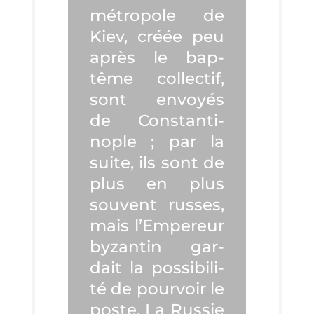
métro­pole de
Kiev, créée peu
après le bap­
tême col­lec­tif,
sont envoyés
de Constan­ti­
nople ; par la
suite, ils sont de
plus en plus
sou­vent russes,
mais l’Em­pe­reur
byzan­tin gar­
dait la pos­si­bi­li­
té de pour­voir le
poste. La Rus­sie