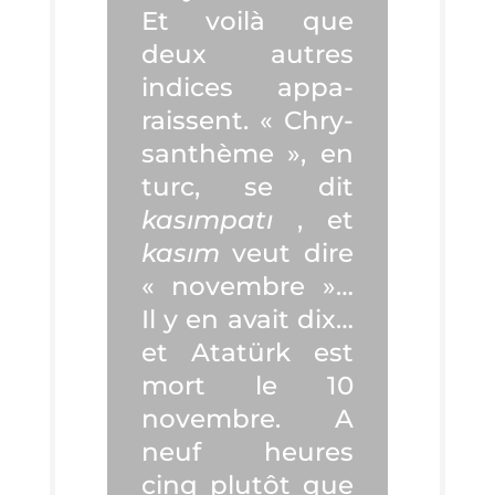
Et voi­là que
deux autres
indices appa­
raissent. « Chry­
san­thème », en
turc, se dit
kasım­patı
, et
kasım
veut dire
« novembre »…
Il y en avait dix…
et Atatürk est
mort le 10
novembre. A
neuf heures
cinq plu­tôt que