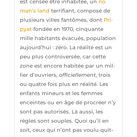
est cen­sée être inha­bi­tée, un
no
man’s land
ter­ri­fiant, com­po­sé de
plu­sieurs villes fan­tômes, dont
Pri­
pyat
fon­dée en 1970, cin­quante
mille habi­tants éva­cués, popu­la­tion
aujourd’hui : zéro. La réa­li­té est un
peu plus contro­ver­sée, car cette
zone est encore habi­tée par un mil­
lier d’ouvriers,
offi­ciel­le­ment
, trois
ou quatre fois plus en réa­li­té. Les
enfants mineurs et les femmes
enceintes ou en âge de pro­créer n’y
sont pas auto­ri­sés. Là aus­si, les
règles sont souples. Quoi qu’il en
soit, ceux qui n’ont pas vou­lu quit­