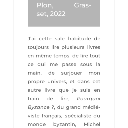
Plon, Gras­
set, 2022
J’ai cette sale habi­tude de
tou­jours lire plu­sieurs livres
en même temps, de lire tout
ce qui me passe sous la
main, de sur­jouer mon
propre uni­vers, et dans cet
autre livre que je suis en
train de lire,
Pour­quoi
Byzance ?
, du grand médié­
viste fran­çais, spé­cia­liste du
monde byzan­tin, Michel