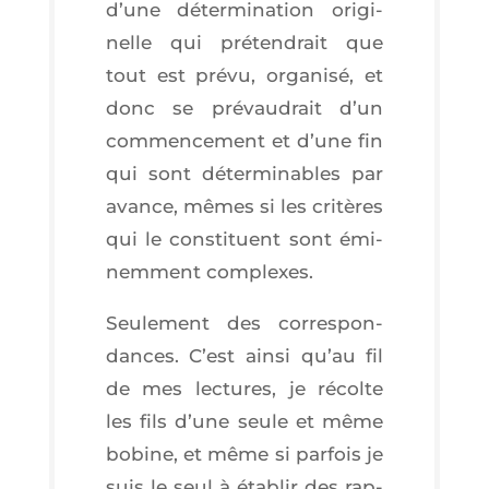
d’une déter­mi­na­tion ori­gi­
nelle qui pré­ten­drait que
tout est pré­vu, orga­ni­sé, et
donc se pré­vau­drait d’un
com­men­ce­ment et d’une fin
qui sont déter­mi­nables par
avance, mêmes si les cri­tères
qui le consti­tuent sont émi­
nem­ment complexes.
Seule­ment des cor­res­pon­
dances. C’est ain­si qu’au fil
de mes lec­tures, je récolte
les fils d’une seule et même
bobine, et même si par­fois je
suis le seul à éta­blir des rap­