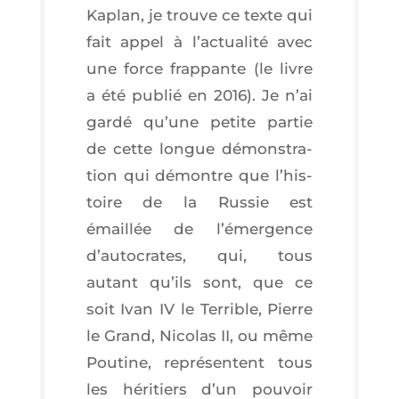
Kaplan, je trouve ce texte qui
fait appel à l’ac­tua­li­té avec
une force frap­pante (le livre
a été publié en 2016). Je n’ai
gar­dé qu’une petite par­tie
de cette longue démons­tra­
tion qui démontre que l’his­
toire de la Rus­sie est
émaillée de l’é­mer­gence
d’au­to­crates, qui, tous
autant qu’ils sont, que ce
soit Ivan IV le Ter­rible, Pierre
le Grand, Nico­las II, ou même
Pou­tine, repré­sentent tous
les héri­tiers d’un pou­voir