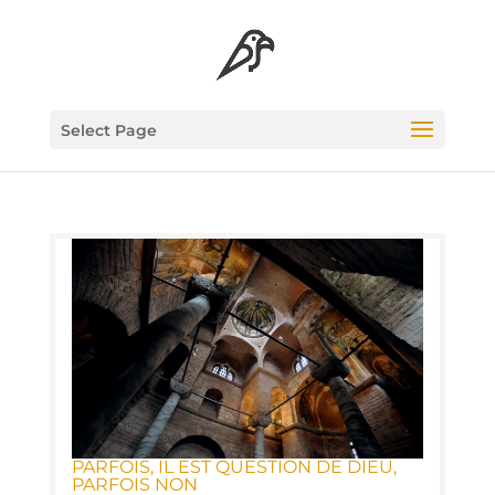
Select Page
PAR­FOIS, IL EST QUES­TION DE DIEU,
PAR­FOIS NON