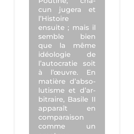
Pou­tine, cha­
cun juge­ra et
l’His­toire
ensuite ; mais il
semble bien
que la même
idéo­lo­gie de
l’au­to­cra­tie soit
à l’œuvre. En
matière d’ab­so­
lu­tisme et d’ar­
bi­traire, Basile II
appa­raît en
com­pa­rai­son
comme un