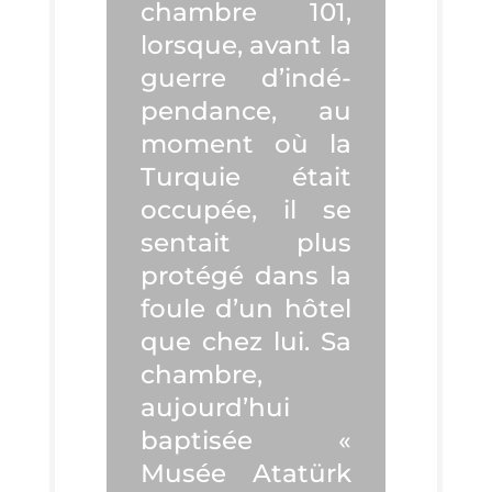
chambre 101,
lorsque, avant la
guerre d’in­dé­
pen­dance, au
moment où la
Tur­quie était
occu­pée, il se
sen­tait plus
pro­té­gé dans la
foule d’un hôtel
que chez lui. Sa
chambre,
aujourd’­hui
bap­ti­sée «
Musée Atatürk