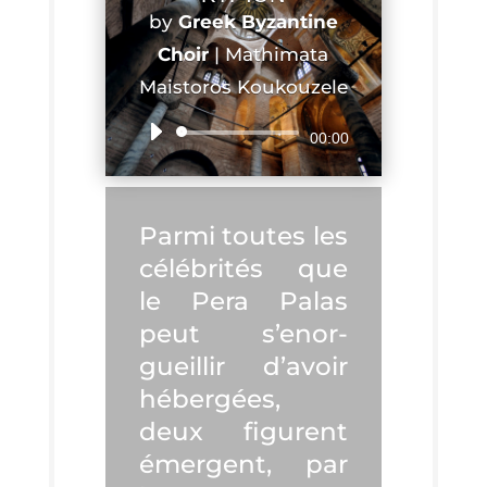
by
Greek Byzan­tine
Choir
|
Mathi­ma­ta
Mais­to­ros Koukouzele
Audio
00:00
Player
Par­mi toutes les
célé­bri­tés que
le Pera Palas
peut s’e­nor­
gueillir d’a­voir
héber­gées,
deux figurent
émergent, par