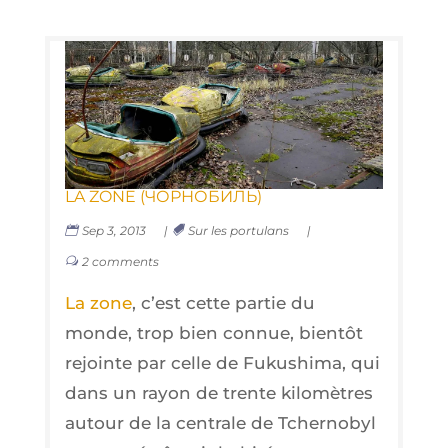
LA ZONE (ЧОРНОБИЛЬ)
Sep 3, 2013
|
Sur les portulans
|
2 comments
La zone
, c’est cette par­tie du
monde, trop bien connue, bien­tôt
rejointe par celle de Fuku­shi­ma, qui
dans un rayon de trente kilo­mètres
autour de la cen­trale de Tcher­no­byl