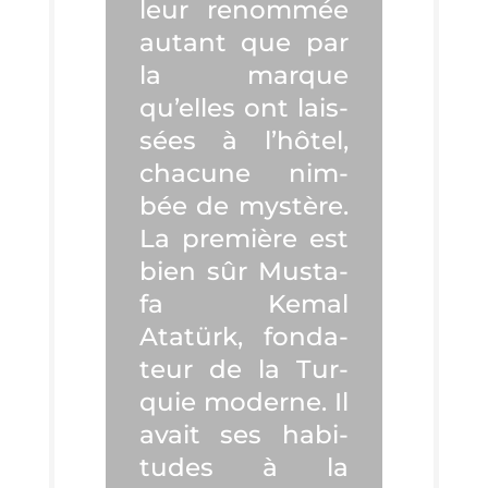
leur renom­mée
autant que par
la marque
qu’elles ont lais­
sées à l’hô­tel,
cha­cune nim­
bée de mys­tère.
La pre­mière est
bien sûr Mus­ta­
fa Kemal
Atatürk, fon­da­
teur de la Tur­
quie moderne. Il
avait ses habi­
tudes à la