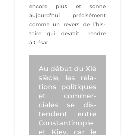
encore plus et sonne
aujourd’­hui pré­ci­sé­ment
comme un revers de l’his­
toire qui devrait… rendre
à César…
Au début du XIè
siècle, les rela­
tions poli­tiques
et com­mer­
ciales se dis­
tendent entre
Constan­ti­nople
et Kiev, car le