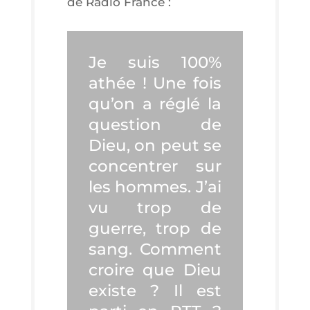
de Radio France :
Je suis 100%
athée ! Une fois
qu’on a réglé la
ques­tion de
Dieu, on peut se
concen­trer sur
les hommes. J’ai
vu trop de
guerre, trop de
sang. Com­ment
croire que Dieu
existe ? Il est