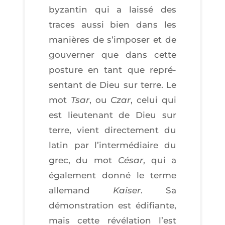
byzan­tin qui a lais­sé des
traces aus­si bien dans les
manières de s’im­po­ser et de
gou­ver­ner que dans cette
pos­ture en tant que repré­
sen­tant de Dieu sur terre. Le
mot
Tsar
, ou
Czar
, celui qui
est lieu­te­nant de Dieu sur
terre, vient direc­te­ment du
latin par l’in­ter­mé­diaire du
grec, du mot
César
, qui a
éga­le­ment don­né le terme
alle­mand
Kai­ser
. Sa
démons­tra­tion est édi­fiante,
mais cette révé­la­tion l’est