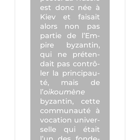
est donc née à
Kiev et fai­sait
alors non pas
par­tie de l’Em­
pire byzan­tin,
qui ne pré­ten­
dait pas contrô­
ler la prin­ci­pau­
té, mais de
l’
oikou­mène
byzan­tin, cette
com­mu­nau­té à
voca­tion uni­ver­
selle qui était
l’un des fon­de­