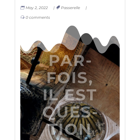
May 2, 2022
|
Passerelle
|
0 comments
PAR­
FOIS,
IL EST
QUES­
TION