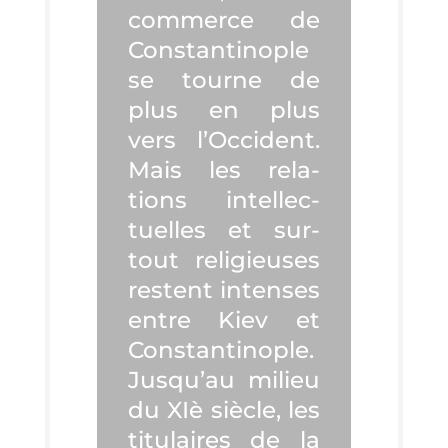
com­merce de
Constan­ti­nople
se tourne de
plus en plus
vers l’Oc­ci­dent.
Mais les rela­
tions intel­lec­
tuelles et sur­
tout reli­gieuses
res­tent intenses
entre Kiev et
Constan­ti­nople.
Jus­qu’au milieu
du XIè siècle, les
titu­laires de la