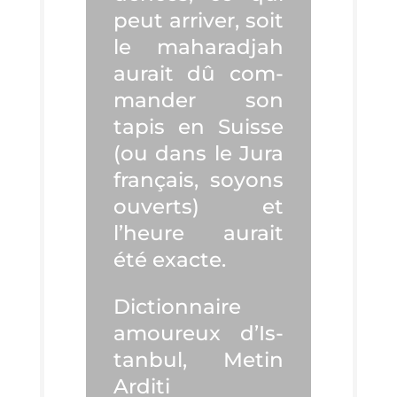
peut arri­ver, soit
le maha­rad­jah
aurait dû com­
man­der son
tapis en Suisse
(ou dans le Jura
fran­çais, soyons
ouverts) et
l’heure aurait
été exacte.
Dic­tion­naire
amou­reux d’Is­
tan­bul, Metin
Ardi­ti