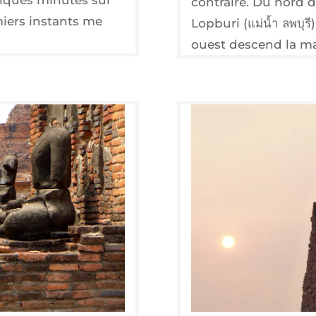
contraire. Du nord d
miers instants me
Lopburi (แม่น้ำ ลพบุรี
ouest descend la m