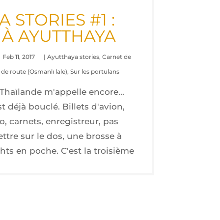
 STO­RIES #1 :
ÉE À AYUTTHAYA
Feb 11, 2017
|
Ayutthaya stories
,
Carnet de
de route (Osmanlı lale)
,
Sur les portulans
Thaïlande m'appelle encore...
st déjà bouclé. Billets d'avion,
o, carnets, enregistreur, pas
tre sur le dos, une brosse à
ts en poche. C'est la troisième