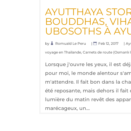
AYUT­THAYA STO­R
BOUD­DHAS, VIH
UBO­SOTHS À AY
by
Romuald Le Peru
|
Feb 12, 2017
|
Ay
voyage en Thaïlande
,
Carnets de route (Osmanlı l
Lorsque j'ouvre les yeux, il est dé
pour moi, le monde alentour s'a
m'attendre. Il fait bon dans la ch
été reposante, mais dehors il fait 
lumière du matin revêt des appa
marécageux, un...