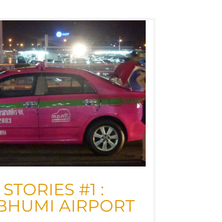
TO­RIES #1 :
BHU­MI AIRPORT