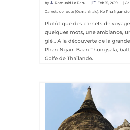
by
Romuald Le Peru
|
Feb 15, 2019
|
Ca
Carnets de route (Osmanlı lale)
,
Ko Pha Ngan sto
Plu­tôt que des car­nets de voyage
quelques mots, une ambiance, un 
gié… A la décou­verte de la grande 
Phan Ngan, Baan Thong­sa­la, bat­
Golfe de Thaïlande.