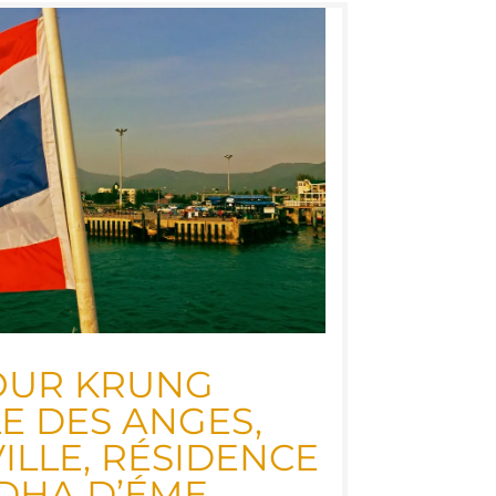
POUR KRUNG
LE DES ANGES,
LLE, RÉSI­DENCE
DHA D’É­ME­