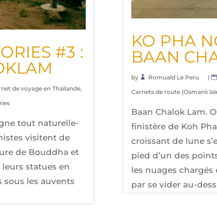
KO PHA NG
­RIES #3 :
BAAN CHA
OKLAM
by
Romuald Le Peru
|
rnet de voyage en Thaïlande
,
Carnets de route (Osmanlı lal
ries
Baan Cha­lok Lam. On 
e tout natu­rel­le­
finis­tère de Koh Ph
istes visitent de
crois­sant de lune s
gure de Boud­dha et
pied d’un des point
 leurs sta­tues en
les nuages char­gés 
es sous les auvents
par se vider au-des­