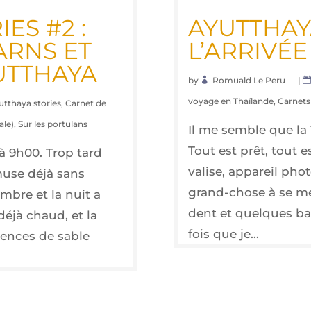
IES #2 :
AYUT­THAYA
ARNS ET
L’AR­RI­V
UTTHAYA
by
Romuald Le Peru
|
voyage en Thaïlande
,
Carnets 
utthaya stories
,
Carnet de
ale)
,
Sur les portulans
Il me semble que la 
Tout est prêt, tout e
jà 9h00. Trop tard
valise, appareil phot
muse déjà sans
grand-chose à se met
ambre et la nuit a
dent et quelques bah
déjà chaud, et la
fois que je...
rences de sable