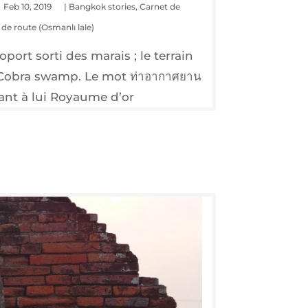
Feb 10, 2019
|
Bangkok stories
,
Carnet de
de route (Osmanlı lale)
­port sor­ti des marais ; le ter­rain
ois Cobra swamp. Le mot ท่าอากาศยาน
quant à lui Royaume d’or