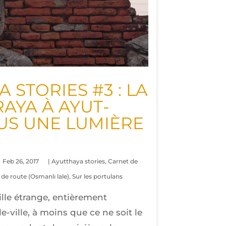
 STO­RIES #3 : LA
AYA À AYUT­
US UNE LUMIÈRE
Feb 26, 2017
|
Ayutthaya stories
,
Carnet de
de route (Osmanlı lale)
,
Sur les portulans
lle étrange, entièrement
e-ville, à moins que ce ne soit le