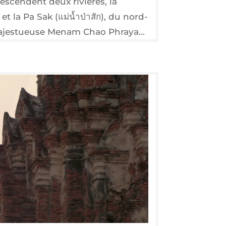
escendent deux rivières, la
) et la Pa Sak (แม่น้ำป่าสัก), du nord-
ajestueuse Menam Chao Phraya...