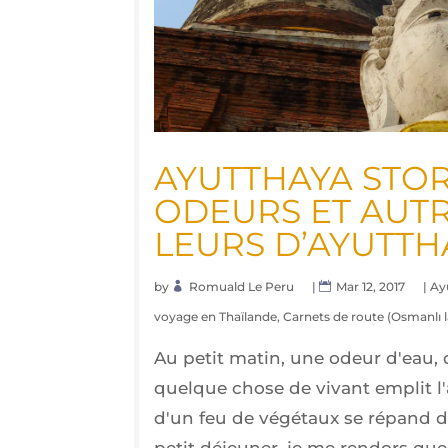
AYUT­THAYA STO­R
ODEURS ET AUTR
LEURS D’AYUTTH
by
Romuald Le Peru
|
Mar 12, 2017
|
Ay
voyage en Thaïlande
,
Carnets de route (Osmanlı l
Au petit matin, une odeur d'eau, 
quelque chose de vivant emplit l'a
d'un feu de végétaux se répand 
petit déjeuner, je me rendors qu