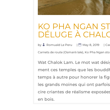
KO PHA NGAN STO
DÉLUGE À CHAL
by
Romuald Le Peru
|
May 8, 2019
|
Ca
Carnets de route (Osmanlı lale)
,
Ko Pha Ngan sto
Wat Cha­lok Lam. Le mot wat désign
ment ces temples que les boud­dh
temps à autre pour hono­rer la fi
les grands moines qui ont par­fois
cire criantes de réa­lisme expo­sé
en bois.