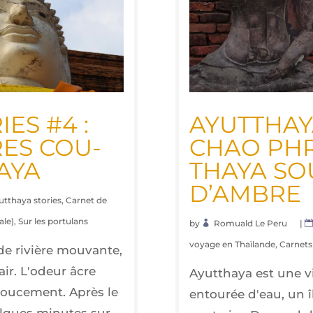
IES #4 :
AYUT­THAYA
ES COU­
CHAO PHR
AYA
THAYA SO
D’AMBRE
utthaya stories
,
Carnet de
ale)
,
Sur les portulans
by
Romuald Le Peru
|
voyage en Thaïlande
,
Carnets 
de rivière mouvante,
ir. L'odeur âcre
Ayutthaya est une vi
doucement. Après le
entourée d'eau, un îl
elques minutes sur