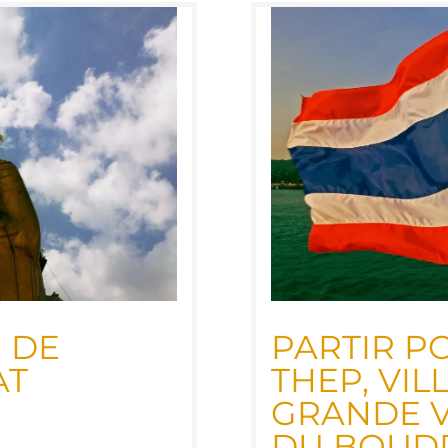
 DE
PAR­TIR 
AT
THEP, VIL
GRANDE VI
DU BOUD­