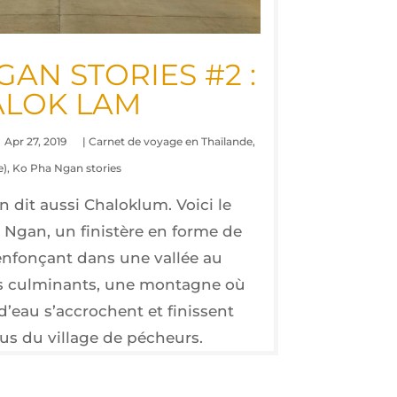
AN STO­RIES #2 :
­LOK LAM
Apr 27, 2019
|
Carnet de voyage en Thaïlande
,
e)
,
Ko Pha Ngan stories
dit aus­si Cha­lok­lum. Voi­ci le
a Ngan, un finis­tère en forme de
’enfonçant dans une val­lée au
s culmi­nants, une mon­tagne où
d’eau s’accrochent et finissent
sus du vil­lage de pécheurs.