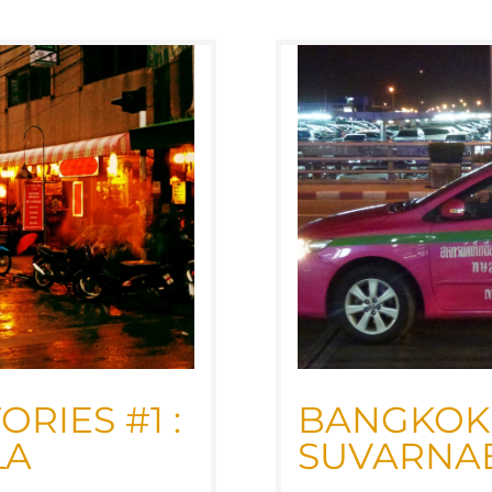
­RIES #1 :
BANG­KOK S
LA
SUVAR­NA