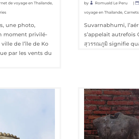
rnet de voyage en Thaïlande
,
by
Romuald Le Peru
|
ries
voyage en Thaïlande
,
Carnets 
s, une pho­to,
Suvar­nabhu­mi, l’aé­ro
moment pri­vi­lé­
s’ap­pe­lait autre­f
ville de l’île de Ko
สุวรรณภูมิ signi­fie 
tue par les vents du